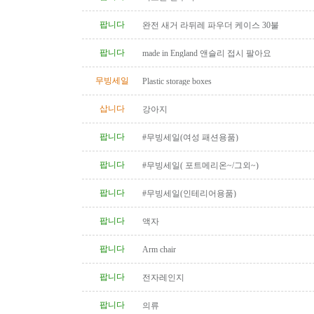
팝니다
완전 새거 라뒤레 파우더 케이스 30불
팝니다
made in England 앤슬리 접시 팔아요
무빙세일
Plastic storage boxes
삽니다
강아지
팝니다
#무빙세일(여성 패션용품)
팝니다
#무빙세일( 포트메리온~/그외~)
팝니다
#무빙세일(인테리어용품)
팝니다
액자
팝니다
Arm chair
팝니다
전자레인지
팝니다
의류