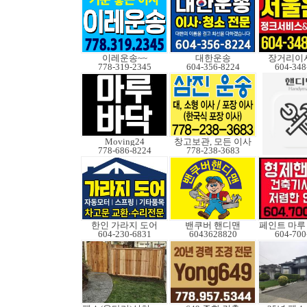
이레운송~~
대한운송
장거리이사
778-319-2345
604-356-8224
604-348
Moving24
창고보관, 모든 이사
778-686-8224
778-238-3683
한인 가라지 도어
밴쿠버 핸디맨
604-230-6831
6043628820
604-700