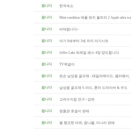
팝니다
한국숙소
팝니다
Mint condition 애플 워치 울트라 2 Apple ultra wat
팝니다
비데팝니다~
팝니다
아기 0세부터 3세 까지 아기시트
팝니다
Joffre Lake 트레일 패스 4장 양도합니다
팝니다
TV벽걸이
팝니다
왼손 남성용 골프채 - 테일러메이드, 캘러웨이
트, 나이키, 킹코브라 등
팝니다
남성용 골프채 S-야드, 혼마 드라이버 & 우드
팝니다
고려수지침 연구 / 강좌
팝니다
명품관 옷걸이 판매
팝니다
봄 향긋한 머위, 참나물, 미나리 판매