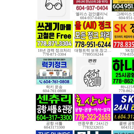
엘리스 검안클리닉
그레이스 
604-937-0404
604-951
18년 경력 정크처리
대형트럭 보유,창고보관
SK
778-871-3304
7789516244
778-835
럭키 운송
하나25
604-761-0808
778-862
공항 셔틀
연중무휴 / 24시간
콜밴 공
6043173300
7783232655
604312