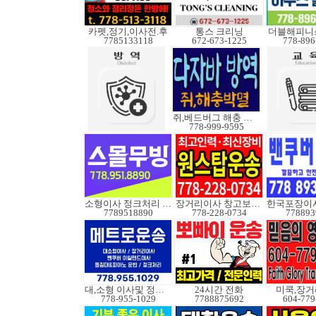
카펫,정기,이사전.후
통스 크리닝
더블해피니
7785133118
672-673-1225
778-896
쥐,베드버그 해충 박멸
778-999-9595
소형이사 정크처리 무빙
장거리이사 창고보관정크
7789518890
778-228-0734
778893
대,소형 이사및 정크처
24시간 전화
미쿡,장거
778-955-1029
7788875692
604-779