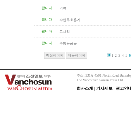
팝니다
의류
팝니다
수면무호흡기
팝니다
고사리
팝니다
주방용품들
이전페이지
다음페이지
1
2
3
4
5
6
주소: 331A-4501 North Road Burnaby
The Vancouver Korean Press Ltd.
회사소개
|
기사제보
|
광고안