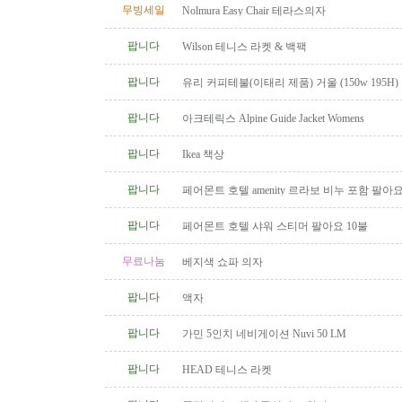
무빙세일
Nolmura Easy Chair 테라스의자
팝니다
Wilson 테니스 라켓 & 백팩
팝니다
유리 커피테불(이태리 제품) 거울 (150w 195H)
팝니다
아크테릭스 Alpine Guide Jacket Womens
팝니다
Ikea 책상
팝니다
페어몬트 호텔 amenity 르라보 비누 포함 팔아
팝니다
페어몬트 호텔 샤워 스티머 팔아요 10불
무료나눔
베지색 쇼파 의자
팝니다
액자
팝니다
가민 5인치 네비게이션 Nuvi 50 LM
팝니다
HEAD 테니스 라켓