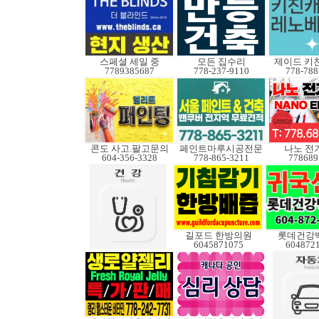
스페셜 세일 중
모든 집수리
제이드 키
7789385687
778-237-9110
778-788
콘도 사고.팔고문의
페인트마루시공전문
나노 전
604-356-3328
778-865-3211
778689
길포드 한방의원
롯데건강
6045871075
604872