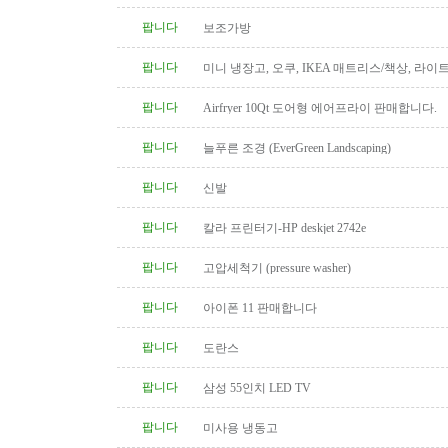
팝니다
보조가방
팝니다
미니 냉장고, 오쿠, IKEA 매트리스/책상, 라이
팝니다
Airfryer 10Qt 도어형 에어프라이 판매합니다.
팝니다
늘푸른 조경 (EverGreen Landscaping)
팝니다
신발
팝니다
칼라 프린터기-HP deskjet 2742e
팝니다
고압세척기 (pressure washer)
팝니다
아이폰 11 판매합니다
팝니다
도란스
팝니다
삼성 55인치 LED TV
팝니다
미사용 냉동고