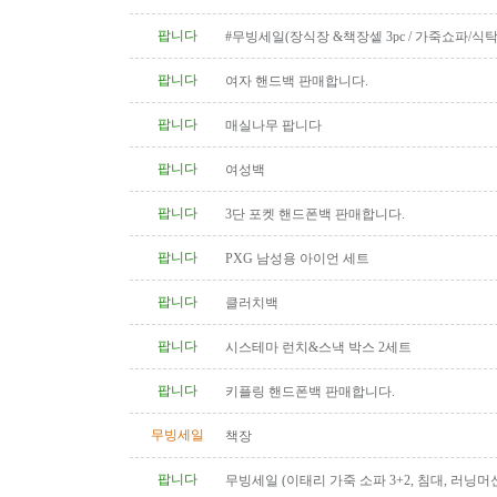
팝니다
#무빙세일(장식장 &책장셑 3pc / 가죽쇼파/식탁
팝니다
여자 핸드백 판매합니다.
팝니다
매실나무 팝니다
팝니다
여성백
팝니다
3단 포켓 핸드폰백 판매합니다.
팝니다
PXG 남성용 아이언 세트
팝니다
클러치백
팝니다
시스테마 런치&스낵 박스 2세트
팝니다
키플링 핸드폰백 판매합니다.
무빙세일
책장
팝니다
무빙세일 (이태리 가죽 소파 3+2, 침대, 러닝머신