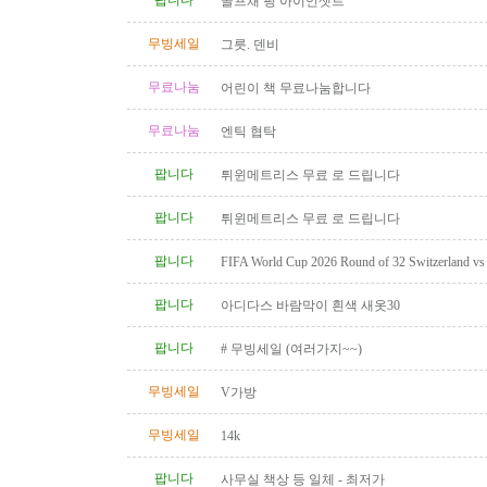
팝니다
골프채 핑 아이언셋트
무빙세일
그릇. 덴비
무료나눔
어린이 책 무료나눔합니다
무료나눔
엔틱 협탁
팝니다
튀윈메트리스 무료 로 드립니다
팝니다
튀윈메트리스 무료 로 드립니다
팝니다
FIFA World Cup 2026 Round of 32 Switzerland vs A
Category 2 Tickets
팝니다
아디다스 바람막이 흰색 새옷30
팝니다
# 무빙세일 (여러가지~~)
무빙세일
V가방
무빙세일
14k
팝니다
사무실 책상 등 일체 - 최저가