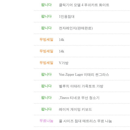
팝니다
클릭기어 모델 4 푸쉬카트 화이트
팝니다
1인용침대
팝니다
전자레인지(판매완료)
무빙세일
14k
무빙세일
14k
무빙세일
V가방
팝니다
Von Zipper Lager 이태리 썬그라스
팝니다
벨루치 이태리 가죽토트 가방
팝니다
,Tineco 티네코 무선 청소기
팝니다
레이저 게이밍 키보드
무료나눔
풀 사이즈 침대 매트리스 무료 나눔