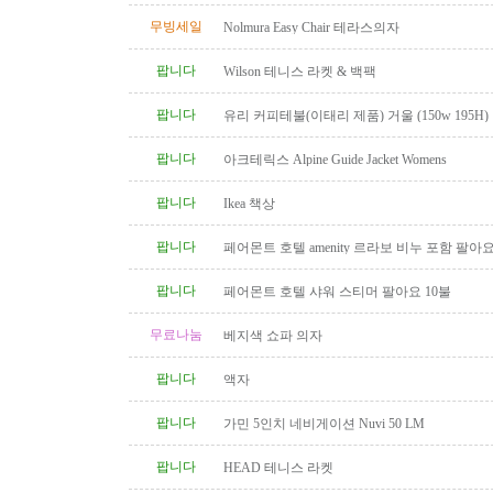
무빙세일
Nolmura Easy Chair 테라스의자
팝니다
Wilson 테니스 라켓 & 백팩
팝니다
유리 커피테불(이태리 제품) 거울 (150w 195H)
팝니다
아크테릭스 Alpine Guide Jacket Womens
팝니다
Ikea 책상
팝니다
페어몬트 호텔 amenity 르라보 비누 포함 팔아
팝니다
페어몬트 호텔 샤워 스티머 팔아요 10불
무료나눔
베지색 쇼파 의자
팝니다
액자
팝니다
가민 5인치 네비게이션 Nuvi 50 LM
팝니다
HEAD 테니스 라켓