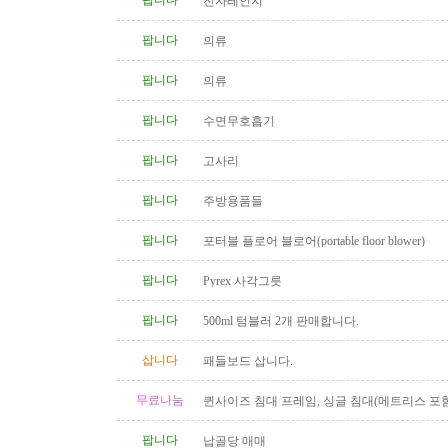
팝니다
전자레인지
팝니다
의류
팝니다
의류
팝니다
수면무호흡기
팝니다
고사리
팝니다
주방용품들
팝니다
포터블 플로어 블로어(portable floor blower)
팝니다
Pyrex 사각그릇
팝니다
500ml 텀블러 2개 판매합니다.
삽니다
패들보드 삽니다.
무료나눔
퀸사이즈 침대 프레임, 싱글 침대(메트리스 포함
팝니다
납골당 매매