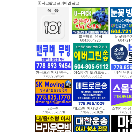
사고팔고 프리미엄 광고
블루베리 유픽
눈꽃빙수기
6043064926
604721
한국포장이사 밴쿠버무빙
성실하게 도와드립니다
비전 무빙
7788939454
6048055112
778859
SK무빙
대,소형 이사및 정크처
778-835-1770
778-955-1029
778951