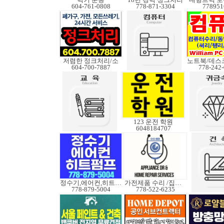
604-761-0808
778-871-3304
778951
저렴한 정크처리/소
604-700-7887
778-242
123 운전 학원
6048184707
정수기,에어컨,히트펌프
가전제품 수리 /집수리
778-879-5004
778-522-6235