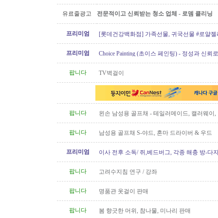
유료줄광고
전문적이고 신뢰받는 청소 업체 - 로뎀 클리닝
프리미엄
[롯데건강백화점] 가족선물, 귀국선물 #로얄젤
프로폴리스
프리미엄
Choice Painting (초이스 페인팅) - 정성과 신
리겠습니다!
팝니다
TV벽걸이
팝니다
왼손 남성용 골프채 - 테일러메이드, 캘러웨이
트, 나이키, 킹코브라 등
팝니다
남성용 골프채 S-야드, 혼마 드라이버 & 우드
프리미엄
이사 전후 소독/ 쥐,베드버그, 각종 해충 방-다
팝니다
고려수지침 연구 / 강좌
팝니다
명품관 옷걸이 판매
팝니다
봄 향긋한 머위, 참나물, 미나리 판매