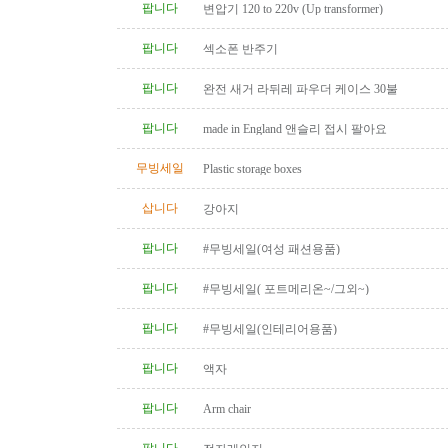
팝니다
변압기 120 to 220v (Up transformer)
팝니다
섹소폰 반주기
팝니다
완전 새거 라뒤레 파우더 케이스 30불
팝니다
made in England 앤슬리 접시 팔아요
무빙세일
Plastic storage boxes
삽니다
강아지
팝니다
#무빙세일(여성 패션용품)
팝니다
#무빙세일( 포트메리온~/그외~)
팝니다
#무빙세일(인테리어용품)
팝니다
액자
팝니다
Arm chair