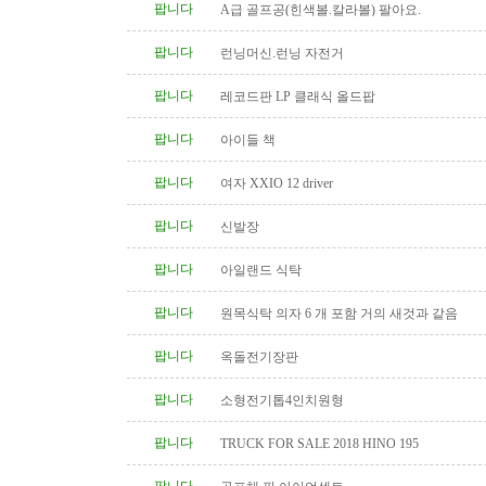
팝니다
A급 골프공(힌색볼.칼라볼) 팔아요.
팝니다
런닝머신.런닝 자전거
팝니다
레코드판 LP 클래식 올드팝
팝니다
아이들 책
팝니다
여자 XXIO 12 driver
팝니다
신발장
팝니다
아일랜드 식탁
팝니다
원목식탁 의자 6 개 포함 거의 새것과 같음
팝니다
옥돌전기장판
팝니다
소형전기톱4인치원형
팝니다
TRUCK FOR SALE 2018 HINO 195