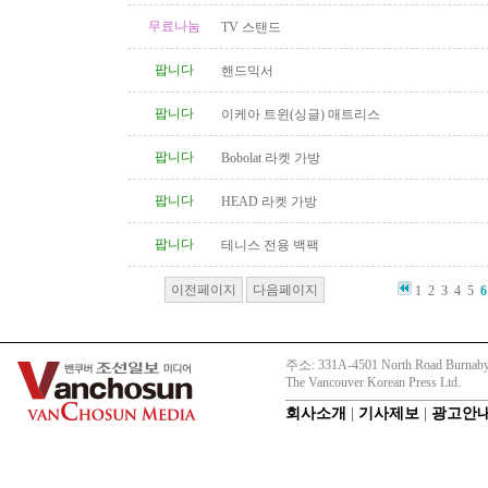
무료나눔
TV 스탠드
팝니다
핸드믹서
팝니다
이케아 트윈(싱글) 매트리스
팝니다
Bobolat 라켓 가방
팝니다
HEAD 라켓 가방
팝니다
테니스 전용 백팩
이전페이지
다음페이지
1
2
3
4
5
6
주소: 331A-4501 North Road Burnaby
The Vancouver Korean Press Ltd.
회사소개
|
기사제보
|
광고안