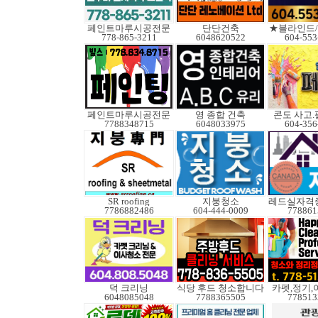
페인트마루시공전문
단단건축
★블라인드
778-865-3211
6048620522
604-553
페인트마루시공전문
영 종합 건축
콘도 사고
7788348715
6048033975
604-356
SR roofing
지붕청소
7786882486
604-444-0009
778861
덕 크리닝
식당 후드 청소합니다
카펫,정기,
6048085048
7788365505
778513