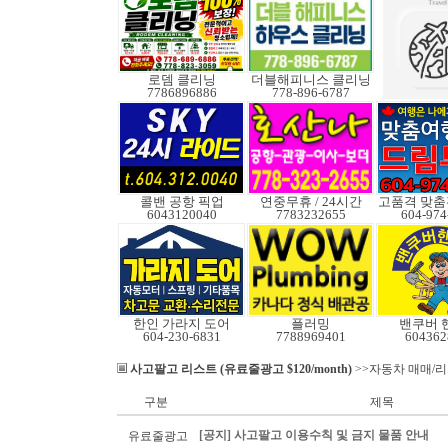
로뎀 클리닝
더블해피니스 클리닝
7786896886
778-896-6787
콜밴 공항 픽업
연중무휴 / 24시간
6043120040
7783232655
604-974
한인 가라지 도어
플러밍
밴쿠버 
604-230-6831
7788969401
604362
사고팔고 리스트 (유료줄광고 $120/month)
>>자동차 매매/
구분
제목
[공지] 사고팔고 이용수칙 및 금지 물품 안내
유료줄광고