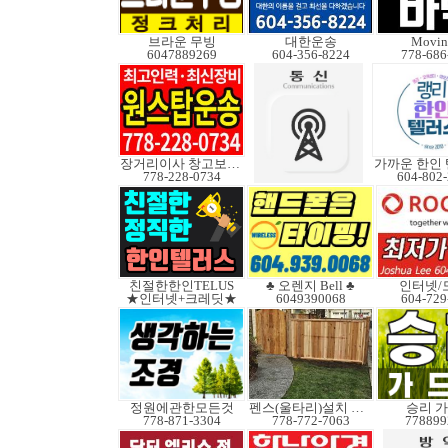
브라운 무빙
대한운송
Movin
6047889269
604-356-8224
778-686
장거리이사 창고보관정크
778-228-0734
604-802
친절한한인TELUS
♣ 오렌지 Bell ♣
인터넷/
★인터넷+크레딧★
6049390068
604-729
정원에관한모든것
펜스(울타리)설치 수리
승리 
778-871-3304
778-772-7063
778899