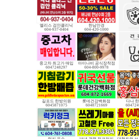
엘리스 검안클리닉
한남안경
604-937-0404
604-420-1000
중고차 최고가 매입
아이나비 공식장착점
6047248297
604-800-9978
길포드 한방의원
롯데건강백화점
다나 
6045871075
6048721669
604724
럭키 운송
18년 경력 정크처리