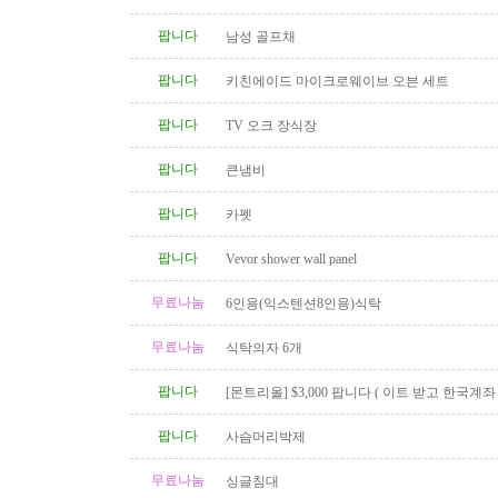
팝니다
남성 골프채
팝니다
키친에이드 마이크로웨이브 오븐 세트
팝니다
TV 오크 장식장
팝니다
큰냄비
팝니다
카펫
팝니다
Vevor shower wall panel
무료나눔
6인용(익스텐션8인용)식탁
무료나눔
식탁의자 6개
팝니다
[몬트리올] $3,000 팝니다 ( 이트 받고 한국계
신 분 )
팝니다
사슴머리박제
무료나눔
싱글침대