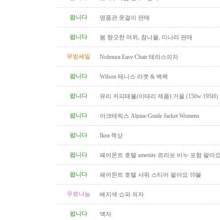
팝니다
명품관 옷걸이 판매
팝니다
봄 향긋한 머위, 참나물, 미나리 판매
무빙세일
Nolmura Easy Chair 테라스의자
팝니다
Wilson 테니스 라켓 & 백팩
팝니다
유리 커피테불(이태리 제품) 거울 (150w 195H)
팝니다
아크테릭스 Alpine Guide Jacket Womens
팝니다
Ikea 책상
팝니다
페어몬트 호텔 amenity 르라보 비누 포함 팔아
팝니다
페어몬트 호텔 샤워 스티머 팔아요 10불
무료나눔
베지색 쇼파 의자
팝니다
액자