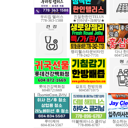
우리집 텔러스
친절한한인TELUS
778-363-1588
★인터넷+크레딧★
랭리헬스타운비타민
다나 한
778-242-7731
604724
롯데건강백화점
길포드 한방의원
6048721669
6045871075
루미케어
더블해피니스 클리닝
청소하는
604-834-5567
778-896-6787
604355