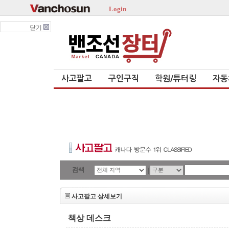
Login
닫기
사고팔고
구인구직
학원/튜터링
자동
검색
|
사고팔고 상세보기
책상 데스크