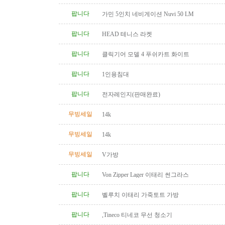
팝니다
가민 5인치 네비게이션 Nuvi 50 LM
팝니다
HEAD 테니스 라켓
팝니다
클릭기어 모델 4 푸쉬카트 화이트
팝니다
1인용침대
팝니다
전자레인지(판매완료)
무빙세일
14k
무빙세일
14k
무빙세일
V가방
팝니다
Von Zipper Lager 이태리 썬그라스
팝니다
벨루치 이태리 가죽토트 가방
팝니다
,Tineco 티네코 무선 청소기