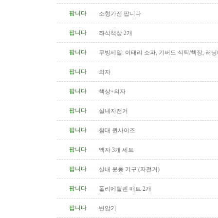
팝니다
소형가전 팝니다
팝니다
좌식책상 2개
팝니다
무빙세일: 이태리 소파, 기버드 식탁/책장, 러닝
침대, 책상, 골프채 (여성용),..
팝니다
의자
팝니다
책상+의자
팝니다
실내자전거
팝니다
침대 퀸사이즈
팝니다
액자 3개 세트
팝니다
실내 운동 기구 (자전거)
팝니다
폴리에틸렌 매트 2개
팝니다
변압기