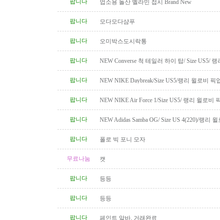
팝니다
업소용 돌산 멜라민 접시 Brand New
팝니다
모다모다샴푸
팝니다
오미박스도시락통
팝니다
NEW Converse 척 테일러 하이 탑/ Size US5/
업
팝니다
NEW NIKE Daybreak/Size US5/랭리 윌로비 픽
팝니다
NEW NIKE Air Force 1/Size US5/ 랭리 윌로비
팝니다
NEW Adidas Samba OG/ Size US 4(220)/랭
팝니다
폴로 빅 포니 모자
무료나눔
캣
팝니다
등등
팝니다
등등
팝니다
페인트 알바, 거래완료