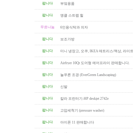
팝니다
부엌용품
팝니다
앵클 스트랩 힐
무료나눔
6인용식탁과 의자
팝니다
보조가방
팝니다
미니 냉장고, 오쿠, IKEA 매트리스/책상, 라이
팝니다
Airfryer 10Qt 도어형 에어프라이 판매합니다.
팝니다
늘푸른 조경 (EverGreen Landscaping)
팝니다
신발
팝니다
칼라 프린터기-HP deskjet 2742e
팝니다
고압세척기 (pressure washer)
팝니다
아이폰 11 판매합니다