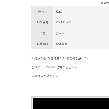
등록번호 :
판매자
Kate1
거래문의
777-823-5778
구분
팝니다
상품상태
상태좋음
책상 상태는 깨끗하고 거의 흠집이 없습니다.
랭리 200 +72 ave 근처 픽업입니다.
팔리면 지우겠습니다.