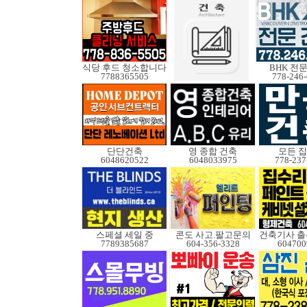
식당 후드 청소합니다
BHK 전
7788365505
778-246
단단건축
영 종합 건축
모든 
6048620522
6048033975
778-237
스페셜 세일 중
콘도 사고.팔고문의
건축기사 출
7789385687
604-356-3328
604700