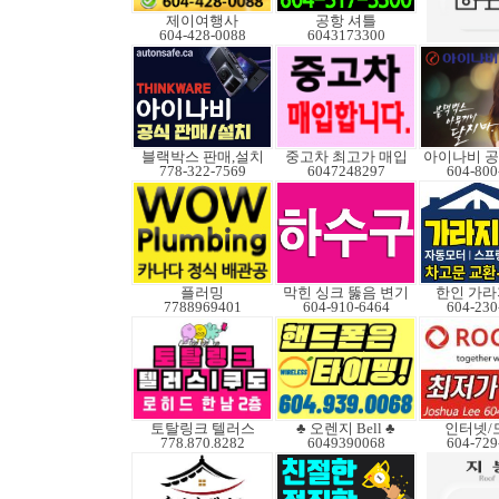
제이여행사
공항 셔틀
604-428-0088
6043173300
블랙박스 판매,설치
중고차 최고가 매입
아이나비 
778-322-7569
6047248297
604-800
플러밍
막힌 싱크 뚫음 변기
한인 가라
7788969401
604-910-6464
604-230
토탈링크 텔러스
♣ 오렌지 Bell ♣
인터넷/
778.870.8282
6049390068
604-729