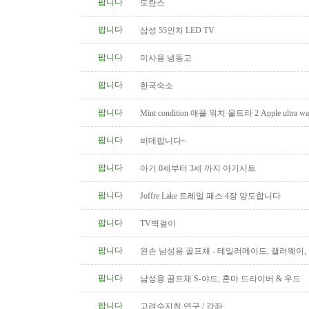
팝니다
도란스
팝니다
삼성 55인치 LED TV
팝니다
미사용 냉동고
팝니다
한국숙소
팝니다
Mint condition 애플 워치 울트라 2 Apple ultra wat
팝니다
비데팝니다~
팝니다
아기 0세부터 3세 까지 아기시트
팝니다
Joffre Lake 트레일 패스 4장 양도합니다
팝니다
TV벽걸이
팝니다
왼손 남성용 골프채 - 테일러메이드, 캘러웨이
트, 나이키, 킹코브라 등
팝니다
남성용 골프채 S-야드, 혼마 드라이버 & 우드
팝니다
고려수지침 연구 / 강좌