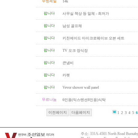
무빙세일
14k
팝니다
사무실 책상 등 일체 - 최저가
팝니다
남성 골프채
팝니다
키친에이드 마이크로웨이브 오븐 세트
팝니다
TV 오크 장식장
팝니다
큰냄비
팝니다
카펫
팝니다
Vevor shower wall panel
무료나눔
6인용(익스텐션8인용)식탁
이전페이지
다음페이지
1
2
3
4
5
6
주소: 331A-4501 North Road Burnaby