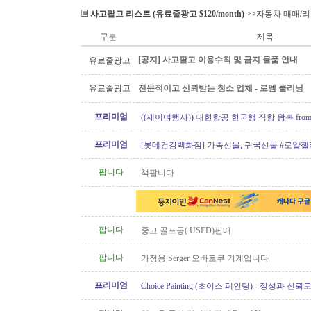
사고팔고 리스트 (유료줄광고 $120/month)
>>자동차 매매/
구분
제목
[공지] 사고팔고 이용수칙 및 금지 물품 안내
유료줄광고
유료줄광고
전문적이고 신뢰받는 청소 업체 - 로뎀 클리닝
프리미엄
((제이여행사)) 대한항공 한국행 직항 왕복 from 
포함)
프리미엄
[롯데건강백화점] 가족선물, 귀국선물 #로얄젤
프로폴리스
팝니다
책팝니다
팝니다
중고 골프공( USED)판매
팝니다
가정용 Serger 오바로쿠 기계입니다
프리미엄
Choice Painting (초이스 페인팅) - 정성과 신
리겠습니다!