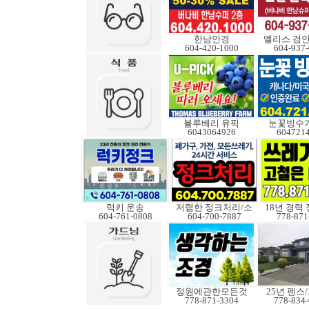
한남안경
엘리스 검
604-420-1000
604-937
블루베리 유픽
눈꽃빙수기
6043064926
604721
럭키 운송
저렴한 정크처리/소
18년 경력
604-761-0808
604-700-7887
778-871
정원에관한모든것
25년 펜스
778-871-3304
778-834