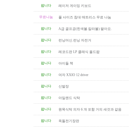
팝니다
레이저 게이밍 키보드
무료나눔
풀 사이즈 침대 매트리스 무료 나눔
팝니다
A급 골프공(힌색볼.칼라볼) 팔아요.
팝니다
런닝머신.런닝 자전거
팝니다
레코드판 LP 클래식 올드팝
팝니다
아이들 책
팝니다
여자 XXIO 12 driver
팝니다
신발장
팝니다
아일랜드 식탁
팝니다
원목식탁 의자 6 개 포함 거의 새것과 같음
팝니다
옥돌전기장판