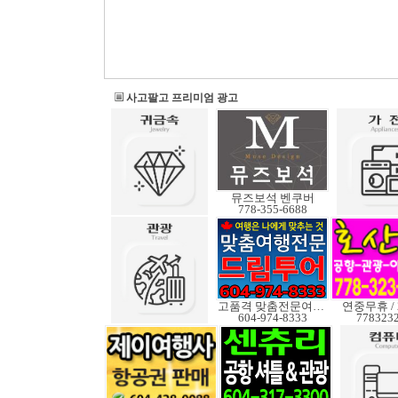
사고팔고 프리미엄 광고
뮤즈보석 벤쿠버
778-355-6688
고품격 맞춤전문여행사
연중무휴 /
604-974-8333
778323