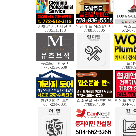
카펫,정기,이사전.후
식당 후드 청소합니다
통스 
7785133118
7788365505
672-673
뮤즈보석 벤쿠버
플러
778-355-6688
778896
한인 가라지 도어
입소문을 탄~ 핸디맨
604-230-6831
7788964739
604-700