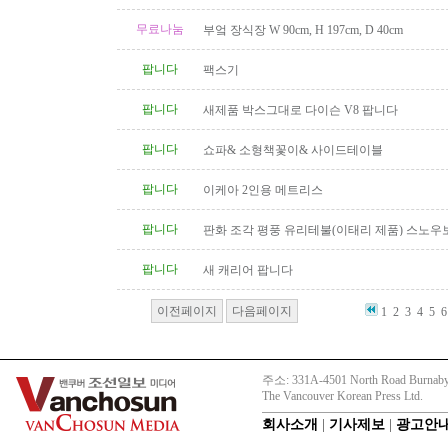
무료나눔
부엌 장식장 W 90cm, H 197cm, D 40cm
팝니다
팩스기
팝니다
새제품 박스그대로 다이슨 V8 팝니다
팝니다
쇼파& 소형책꽃이& 사이드테이블
팝니다
이케아 2인용 메트리스
팝니다
판화 조각 평풍 유리테불(이태리 제품) 스노우
탁(4인용 나무 조각제품) 소파..
팝니다
새 캐리어 팝니다
이전페이지
다음페이지
1
2
3
4
5
6
주소: 331A-4501 North Road Burnaby
The Vancouver Korean Press Ltd.
회사소개
|
기사제보
|
광고안