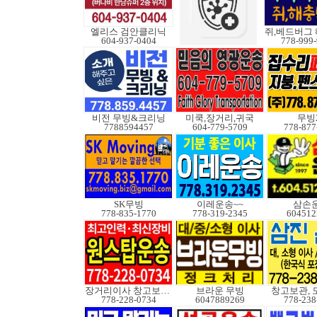
엘리스 검안클리닉
604-937-0404
778-999
비전 무빙&크리닝
미쿡,장거리,귀국
무빙
7788594457
604-779-5709
778-877
SK무빙
이레운송~~
삼손
778-835-1770
778-319-2345
604512
장거리이사 창고보관정크
브라운 무빙
창고보관, 
778-228-0734
6047889269
778-238