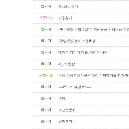
팝니다
퀸, 싱글 침대
무료나눔
이층침대
팝니다
(귀국세일 무빙세일) 한의원용품 건강용품 부
전침 히팅램프 마사지베드 EMS..
팝니다
(무빙세일)높이조절책상
팝니다
대리석 커피 테이블, 대리석 식탁
팝니다
4단 서랍장
무빙세일
무빙-투룸전체가구/이케아/식탁테이블,의자,매
상,책장,서랍장 등 1년반사용,..
팝니다
----## 야드세일 ##-----
팝니다
책장
팝니다
여성운동화
팝니다
유리액자