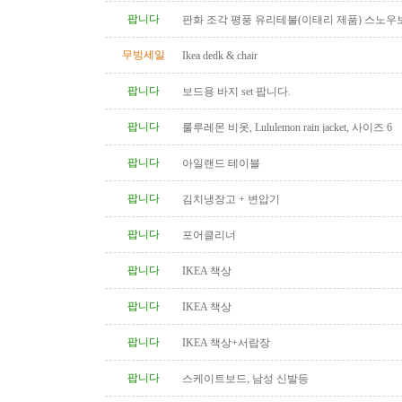
팝니다
판화 조각 평풍 유리테불(이태리 제품) 스노우
탁(4인용 나무 조각제품) 소파..
무빙세일
Ikea dedk & chair
팝니다
보드용 바지 set 팝니다.
팝니다
룰루레몬 비옷, Lululemon rain jacket, 사이즈 6
팝니다
아일랜드 테이블
팝니다
김치냉장고 + 변압기
팝니다
포어클리너
팝니다
IKEA 책상
팝니다
IKEA 책상
팝니다
IKEA 책상+서랍장
팝니다
스케이트보드, 남성 신발등