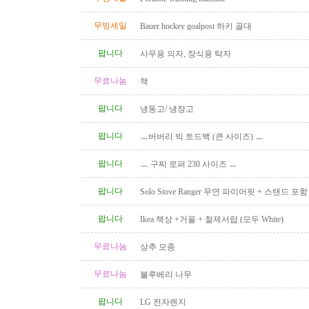
무빙세일
Bauer hockey goalpost 하키 골대
팝니다
사무용 의자, 장식용 탁자
무료나눔
책
팝니다
냉동고/ 냉장고
팝니다
ㅡ버버리 빅 토드백 (큰 사이즈) ㅡ
팝니다
ㅡ 구찌 로퍼 230 사이즈 ㅡ
팝니다
Solo Stove Ranger 무연 파이어핏 + 스탠드 
($110)
팝니다
Ikea 책상 +거울 + 철제서랍 (모두 White)
무료나눔
상추 모종
무료나눔
불루베리 나무
팝니다
LG 전자렌지