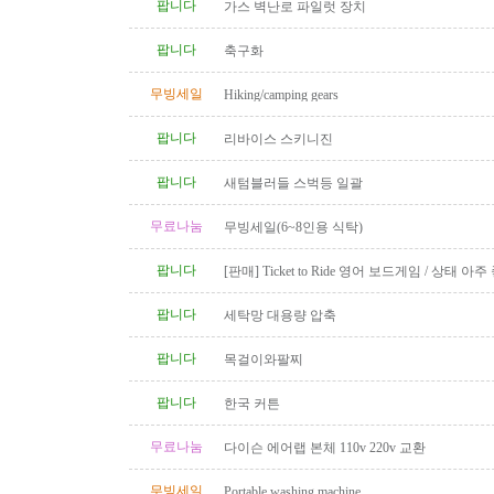
팝니다
가스 벽난로 파일럿 장치
팝니다
축구화
무빙세일
Hiking/camping gears
팝니다
리바이스 스키니진
팝니다
새텀블러들 스벅등 일괄
무료나눔
무빙세일(6~8인용 식탁)
팝니다
[판매] Ticket to Ride 영어 보드게임 / 상태 아주
품 완비
팝니다
세탁망 대용량 압축
팝니다
목걸이와팔찌
팝니다
한국 커튼
무료나눔
다이슨 에어랩 본체 110v 220v 교환
무빙세일
Portable washing machine