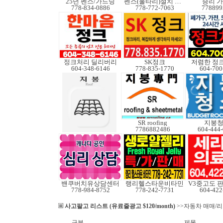
25년 펜스/가드닝
펜스(울타리)설치 수리
승리 
778-834-0886
778-772-7063
778899
정크처리 딜리버리
SK정크
저렴한 정
604-348-6146
778-835-1770
604-700
SR roofing
지붕
7786882486
604-444
밴쿠버치유상담센터
랭리헬스타운비타민
778-984-8752
778-242-7731
604-422
사고팔고 리스트 (유료줄광고 $120/month)
>>자동차 매매/
구분
제목