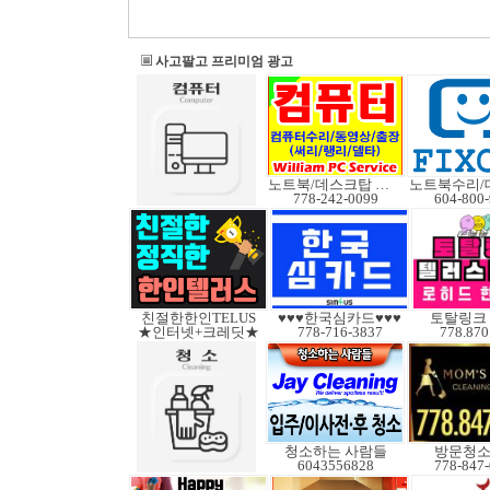
사고팔고 프리미엄 광고
노트북/데스크탑 수리
778-242-0099
604-800
친절한한인TELUS
♥♥♥한국심카드♥♥♥
토탈링크
★인터넷+크레딧★
778-716-3837
778.870
청소하는 사람들
방문청
6043556828
778-847