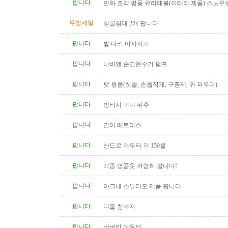
팝니다
판화 조각 평풍 유리테불(이태리 제품) 스노우
탁(4인용 나무 조각제품) 소파..
무빙세일
싱글침대 2개 팝니다.
팝니다
발.다리 마사지기
팝니다
나비앤 순간온수기 펌프
팝니다
팻 용품(칫솔, 손톱깍개, 구충제, 귀 파우더)
팝니다
빈티지 미니 뒤주
팝니다
간이 매트리스
팝니다
산드로 아우터 각 150불
팝니다
각종 명품옷 저렴히 팝니다!
팝니다
아크네 스튜디오 제품 팝니다.
팝니다
디올 청바지
팝니다
버버리 아우터