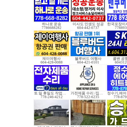
하나로 운송
이사도 인생도 성공
7786688282
604-442-0737
778893
제이여행사
블루버드 여행사
콜밴 공
604-428-0088
604-421-0101
604312
토.일 휴일도 작업가능
가전제품 수리 /집수리
778-246-4212
778-522-6235
778-879