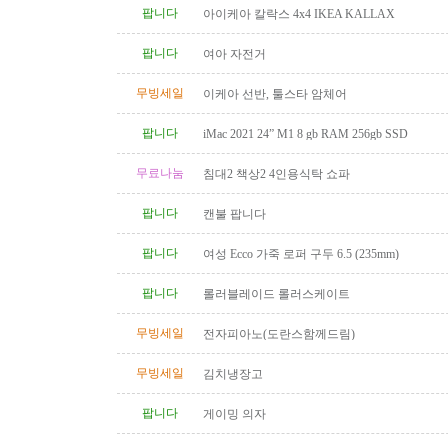
팝니다
아이케아 칼락스 4x4 IKEA KALLAX
팝니다
여아 자전거
무빙세일
이케아 선반, 툴스타 암체어
팝니다
iMac 2021 24” M1 8 gb RAM 256gb SSD
무료나눔
침대2 책상2 4인용식탁 쇼파
팝니다
캔불 팝니다
팝니다
여성 Ecco 가죽 로퍼 구두 6.5 (235mm)
팝니다
롤러블레이드 롤러스케이트
무빙세일
전자피아노(도란스함께드림)
무빙세일
김치냉장고
팝니다
게이밍 의자