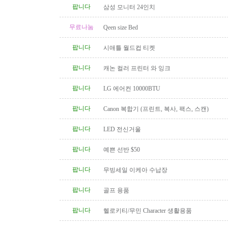
팝니다
삼성 모니터 24인치
무료나눔
Qeen size Bed
팝니다
시애틀 월드컵 티켓
팝니다
캐논 컬러 프린터 와 잉크
팝니다
LG 에어컨 10000BTU
팝니다
Canon 복합기 (프린트, 복사, 팩스, 스캔)
팝니다
LED 전신거울
팝니다
예쁜 선반 $50
팝니다
무빙세일 이케아 수납장
팝니다
골프 용품
팝니다
헬로키티/무민 Character 생활용품