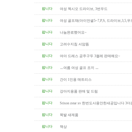
팝니다
여성 젝시오 드라이브, 3번우드
팝니다
여성 골프채(아이언셑5~7,P,S, 드라이브,3,5,우
팝니다
나눔완료했어요~
팝니다
고려수지침 서암뜸
팝니다
여아 드레스 공주구두 3켤레 판매해요~
팝니다
ㅡ여름 여성 골프 조끼 ㅡ
팝니다
간이 1인용 매트리스
팝니다
강아지용품 판매 및 드림
팝니다
Srixon zstar xv 한번도사용안한새공입니다 3더
팝니다
목발 새제품
팝니다
책상