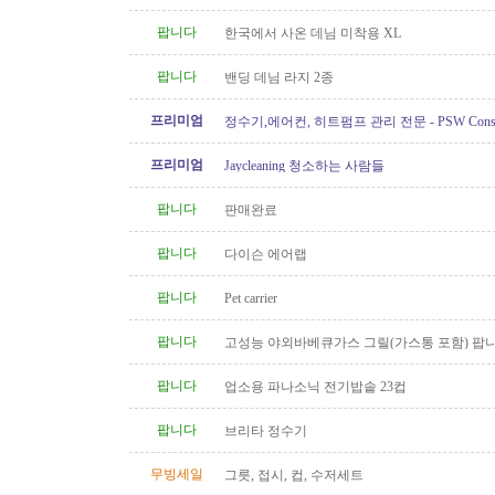
팝니다
한국에서 사온 데님 미착용 XL
팝니다
밴딩 데님 라지 2종
프리미엄
정수기,에어컨, 히트펌프 관리 전문 - PSW Constru
프리미엄
Jaycleaning 청소하는 사람들
팝니다
판매완료
팝니다
다이슨 에어랩
팝니다
Pet carrier
팝니다
고성능 야외바베큐가스 그릴(가스통 포함) 팝
팝니다
업소용 파나소닉 전기밥솥 23컵
팝니다
브리타 정수기
무빙세일
그릇, 접시, 컵, 수저세트