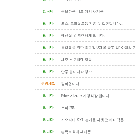
팝니다
톰브라운 니트 거의 새제품
팝니다
코스, 오크폴트등 각종 옷 할인합니다...
팝니다
에센셜 옷 저렴하게 팝니다.
팝니다
유학맘을 위한 종합정보제공 중고 책) 아이와 
다
팝니다
세모 스쿠알렌 정품.
팝니다
단풍 팝니다 대량가
무빙세일
정리합니다
팝니다
Ethan Allen 코너 장식장 팝니다.
팝니다
로퍼 255
팝니다
지오지아 XXL 봄가을 자켓 점퍼 미착용
팝니다
손목보호대 새제품