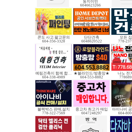
둥지이민
6046623266
콘도 사고.팔고문의
단단건축
모든 
604-356-3328
6048620522
778-237
예림건축이 함께 합니다
★블라인드/방충망★
나노 전
604-338-4989
604-553-8882
778689
블랙박스 판매,설치
중고차 최고가 매입
아이나비 
778-322-7569
6047248297
604-800