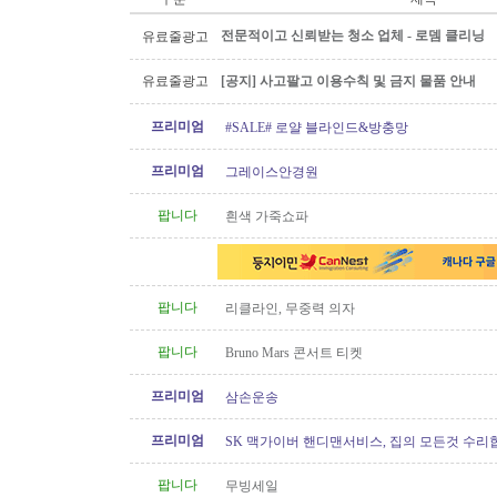
전문적이고 신뢰받는 청소 업체 - 로뎀 클리닝
유료줄광고
유료줄광고
[공지] 사고팔고 이용수칙 및 금지 물품 안내
프리미엄
#SALE# 로얄 블라인드&방충망
프리미엄
그레이스안경원
팝니다
흰색 가죽쇼파
팝니다
리클라인, 무중력 의자
팝니다
Bruno Mars 콘서트 티켓
프리미엄
삼손운송
프리미엄
SK 맥가이버 핸디맨서비스, 집의 모든것 수리
팝니다
무빙세일