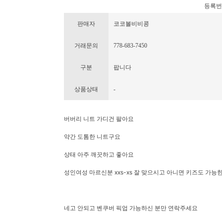
등록번호 :
판매자
코코볼비비콩
거래문의
778-683-7450
구분
팝니다
상품상태
-
버버리 니트 가디건 팔아요
약간 도톰한 니트구요
상태 아주 깨끗하고 좋아요
성인여성 마르신분 xxs-xs 잘 맞으시고 아니면 키즈도 가능
네고 안되고 벤쿠버 픽업 가능하신 분만 연락주세요