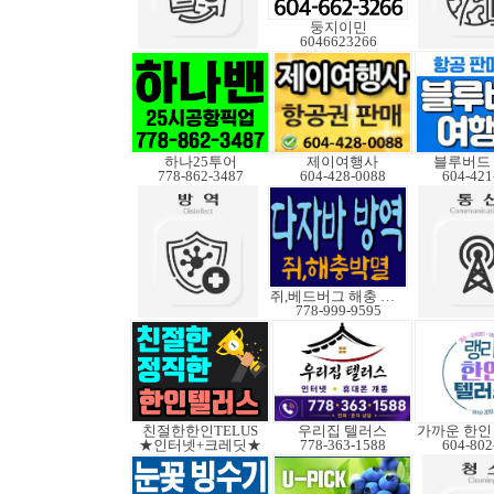
둥지이민
6046623266
하나25투어
제이여행사
블루버드
778-862-3487
604-428-0088
604-421
쥐,베드버그 해충 박멸
778-999-9595
친절한한인TELUS
우리집 텔러스
★인터넷+크레딧★
778-363-1588
604-802