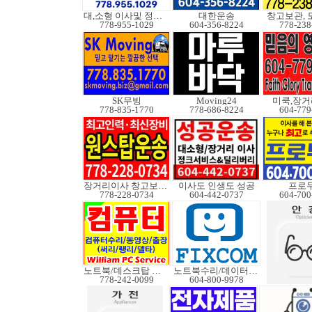
대,소형 이사및 정크처
대한운송
창고보관, 
778-955-1029
604-356-8224
778-238
SK무빙
Moving24
미쿡,장거
778-835-1770
778-686-8224
604-779
장거리이사 창고보관정크
이사도 인생도 성공
프로
778-228-0734
604-442-0737
604-700
노트북/데스크탑 수리
노트북수리/데이터복구
778-242-0099
604-800-9978