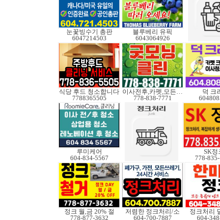
눈꽃빙수기 총판
블루베리 유픽
6047214503
6043064926
식당 후드 청소합니다
이사전후,카펫,모든청소
덕 크
7788365505
778-838-7771
604808
루미케어
SK정
604-834-5567
778-835
정크 월,금 20% 절
저렴한 정크처리/소
정크처리 
778-877-3632
604-700-7887
604-348