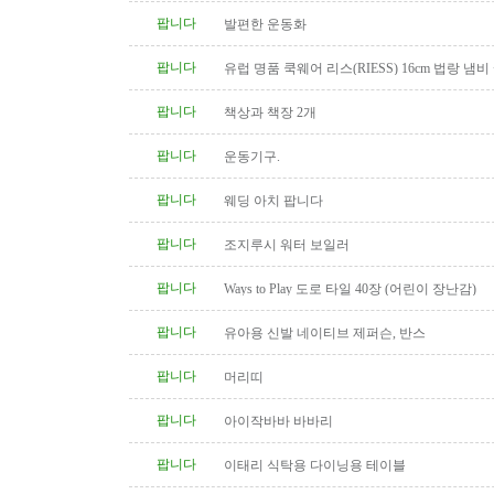
팝니다
발편한 운동화
팝니다
유럽 명품 쿡웨어 리스(RIESS) 16cm 법랑 냄비
팝니다
책상과 책장 2개
팝니다
운동기구.
팝니다
웨딩 아치 팝니다
팝니다
조지루시 워터 보일러
팝니다
Ways to Play 도로 타일 40장 (어린이 장난감)
팝니다
유아용 신발 네이티브 제퍼슨, 반스
팝니다
머리띠
팝니다
아이작바바 바바리
팝니다
이태리 식탁용 다이닝용 테이블