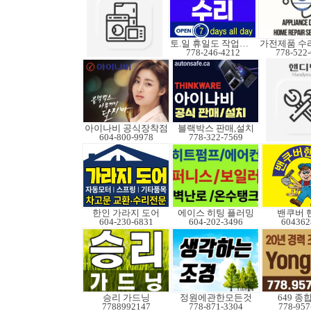
토.일 휴일도 작업가능
778-246-4212
778-522
아이나비 공식장착점
블랙박스 판매,설치
604-800-9978
778-322-7569
한인 가라지 도어
에이스 히팅 플러밍
밴쿠버 
604-230-6831
604-202-3496
604362
승리 가드닝
정원에관한모든것
649 종
7788992147
778-871-3304
778-957