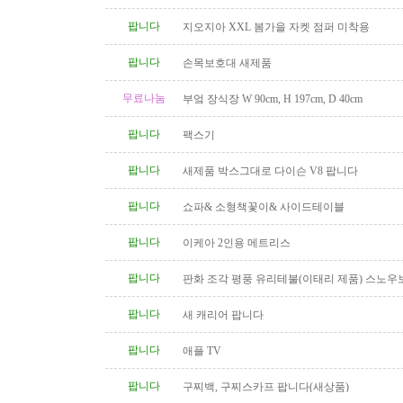
팝니다
지오지아 XXL 봄가을 자켓 점퍼 미착용
팝니다
손목보호대 새제품
무료나눔
부엌 장식장 W 90cm, H 197cm, D 40cm
팝니다
팩스기
팝니다
새제품 박스그대로 다이슨 V8 팝니다
팝니다
쇼파& 소형책꽃이& 사이드테이블
팝니다
이케아 2인용 메트리스
팝니다
판화 조각 평풍 유리테불(이태리 제품) 스노우
탁(4인용 나무 조각제품) 소파..
팝니다
새 캐리어 팝니다
팝니다
애플 TV
팝니다
구찌백, 구찌스카프 팝니다(새상품)