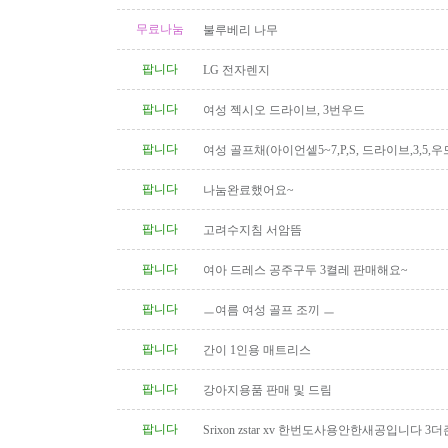
무료나눔
불루베리 나무
팝니다
LG 전자렌지
팝니다
여성 젝시오 드라이브, 3번우드
팝니다
여성 골프채(아이언셑5~7,P,S, 드라이브,3,5,우
팝니다
나눔완료했어요~
팝니다
고려수지침 서암뜸
팝니다
여아 드레스 공주구두 3켤레 판매해요~
팝니다
ㅡ여름 여성 골프 조끼 ㅡ
팝니다
간이 1인용 매트리스
팝니다
강아지용품 판매 및 드림
팝니다
Srixon zstar xv 한번도사용안한새공입니다 3더