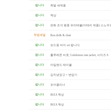
팝니다
목발 새제품
팝니다
책상
팝니다
판화 조각 평풍 유리테불(이태리 제품) 스노우
탁(4인용 나무 조각제품) 소파..
무빙세일
Ikea dedk & chair
팝니다
보드용 바지 set 팝니다.
팝니다
룰루레몬 비옷, Lululemon rain jacket, 사이즈 6
팝니다
아일랜드 테이블
팝니다
김치냉장고 + 변압기
팝니다
포어클리너
팝니다
IKEA 책상
팝니다
IKEA 책상