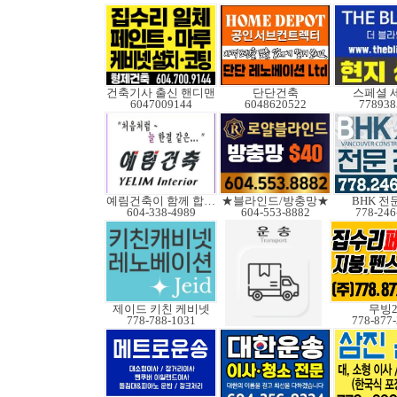
건축기사 출신 핸디맨
단단건축
스페셜 
6047009144
6048620522
778938
예림건축이 함께 합니다
★블라인드/방충망★
BHK 전
604-338-4989
604-553-8882
778-246
제이드 키친 케비넷
무빙2
778-788-1031
778-877