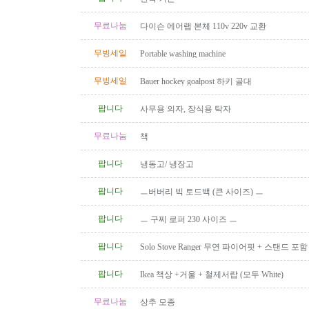
무료나눔
다이슨 에어랩 본체 110v 220v 교환
무빙세일
Portable washing machine
무빙세일
Bauer hockey goalpost 하키 골대
팝니다
사무용 의자, 장식용 탁자
무료나눔
책
팝니다
냉동고/ 냉장고
팝니다
ㅡ버버리 빅 토드백 (큰 사이즈) ㅡ
팝니다
ㅡ 구찌 로퍼 230 사이즈 ㅡ
팝니다
Solo Stove Ranger 무연 파이어핏 + 스탠드 
($110)
팝니다
Ikea 책상 +거울 + 철제서랍 (모두 White)
무료나눔
상추 모종