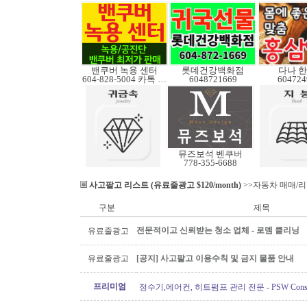
밴쿠버 녹용 센터
롯데건강백화점
다나 
604-828-5004 카톡 Elkcanada
6048721669
604724
뮤즈보석 벤쿠버
778-355-6688
사고팔고 리스트 (유료줄광고 $120/month)
>>자동차 매매/
구분
제목
전문적이고 신뢰받는 청소 업체 - 로뎀 클리닝
유료줄광고
유료줄광고
[공지] 사고팔고 이용수칙 및 금지 물품 안내
프리미엄
정수기,에어컨, 히트펌프 관리 전문 - PSW Constru