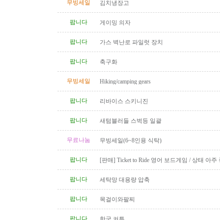
무빙세일
김치냉장고
팝니다
게이밍 의자
팝니다
가스 벽난로 파일럿 장치
팝니다
축구화
무빙세일
Hiking/camping gears
팝니다
리바이스 스키니진
팝니다
새텀블러들 스벅등 일괄
무료나눔
무빙세일(6~8인용 식탁)
팝니다
[판매] Ticket to Ride 영어 보드게임 / 상태 아주
품 완비
팝니다
세탁망 대용량 압축
팝니다
목걸이와팔찌
팝니다
한국 커튼