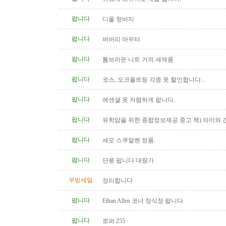
팝니다
디올 청바지
팝니다
버버리 아우터
팝니다
톰브라운 니트 거의 새제품
팝니다
코스, 오크폴트등 각종 옷 할인합니다...
팝니다
에센셜 옷 저렴하게 팝니다.
팝니다
유학맘을 위한 종합정보제공 중고 책) 아이와 
다
팝니다
세모 스쿠알렌 정품.
팝니다
단풍 팝니다 대량가
무빙세일
정리합니다
팝니다
Ethan Allen 코너 장식장 팝니다.
팝니다
로퍼 255