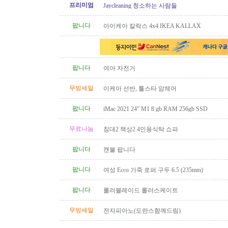
프리미엄
Jaycleaning 청소하는 사람들
팝니다
아이케아 칼락스 4x4 IKEA KALLAX
팝니다
여아 자전거
무빙세일
이케아 선반, 툴스타 암체어
팝니다
iMac 2021 24” M1 8 gb RAM 256gb SSD
무료나눔
침대2 책상2 4인용식탁 쇼파
팝니다
캔불 팝니다
팝니다
여성 Ecco 가죽 로퍼 구두 6.5 (235mm)
팝니다
롤러블레이드 롤러스케이트
무빙세일
전자피아노(도란스함께드림)