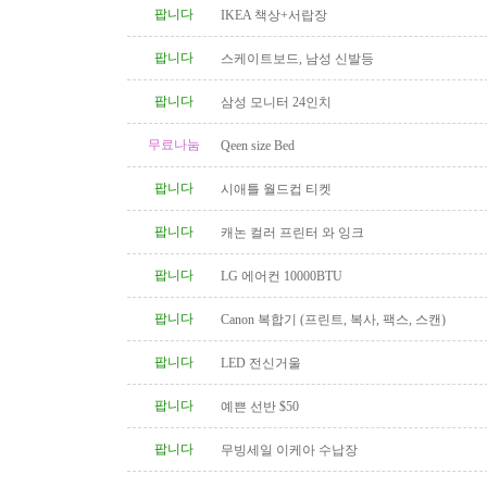
팝니다
IKEA 책상+서랍장
팝니다
스케이트보드, 남성 신발등
팝니다
삼성 모니터 24인치
무료나눔
Qeen size Bed
팝니다
시애틀 월드컵 티켓
팝니다
캐논 컬러 프린터 와 잉크
팝니다
LG 에어컨 10000BTU
팝니다
Canon 복합기 (프린트, 복사, 팩스, 스캔)
팝니다
LED 전신거울
팝니다
예쁜 선반 $50
팝니다
무빙세일 이케아 수납장