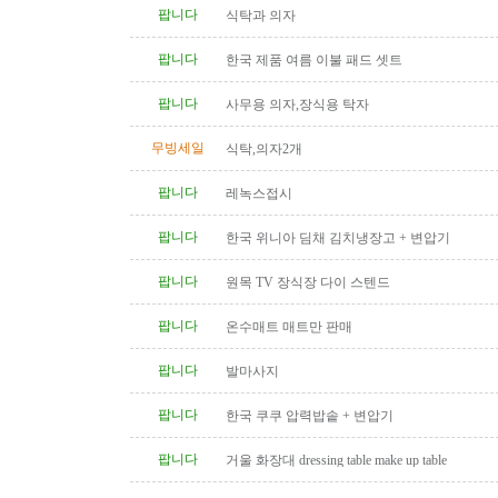
팝니다
식탁과 의자
팝니다
한국 제품 여름 이불 패드 셋트
팝니다
사무용 의자,장식용 탁자
무빙세일
식탁,의자2개
팝니다
레녹스접시
팝니다
한국 위니아 딤채 김치냉장고 + 변압기
팝니다
원목 TV 장식장 다이 스텐드
팝니다
온수매트 매트만 판매
팝니다
발마사지
팝니다
한국 쿠쿠 압력밥솥 + 변압기
팝니다
거울 화장대 dressing table make up table