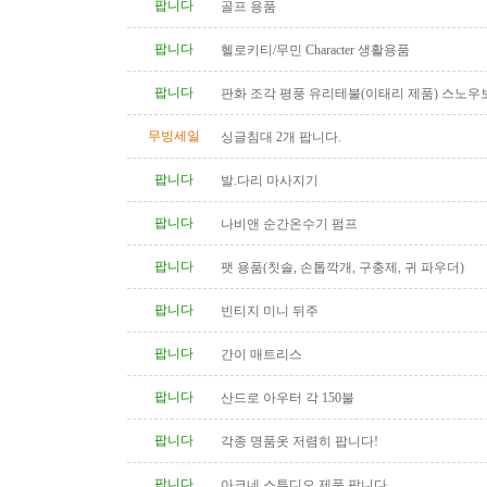
팝니다
골프 용품
팝니다
헬로키티/무민 Character 생활용품
팝니다
판화 조각 평풍 유리테불(이태리 제품) 스노우
탁(4인용 나무 조각제품) 소파..
무빙세일
싱글침대 2개 팝니다.
팝니다
발.다리 마사지기
팝니다
나비앤 순간온수기 펌프
팝니다
팻 용품(칫솔, 손톱깍개, 구충제, 귀 파우더)
팝니다
빈티지 미니 뒤주
팝니다
간이 매트리스
팝니다
산드로 아우터 각 150불
팝니다
각종 명품옷 저렴히 팝니다!
팝니다
아크네 스튜디오 제품 팝니다.