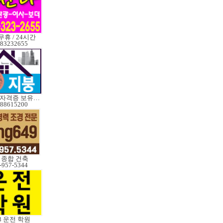
휴 / 24시간
83232655
레드실자격증 보유업체
88615200
9 종합 건축
-957-5344
3 운전 학원