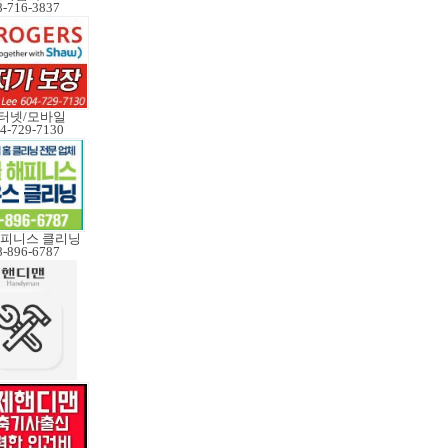
8-716-3837
터넷/모바일
4-729-7130
피니스 클리닝
8-896-6787