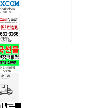
노트북수리/데이터복구
4-800-9978
둥지이민
46623266
건강백화점
48721669