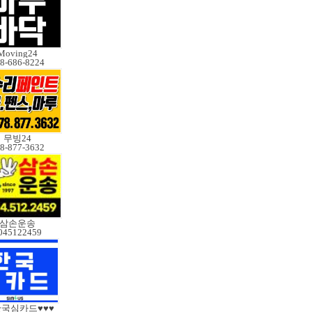
Moving24
8-686-8224
무빙24
8-877-3632
삼손운송
045122459
한국심카드♥♥♥