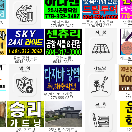
비넷
하나25투어
고품격 맞춤전문여행사
연중무
778-862-3487
604-974-8333
77
콜밴 공항 픽업
공항 셔틀
6043120040
6043173300
77
쥐,베드버그 해충 박멸
64
778-999-9595
778
(울타리)설치 수리
승리 가드닝
25년 펜스/가드닝
12