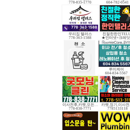
778-835-1770
604-782-0541
우리집 텔러스
친절한한인TELU
778-363-1588
★인터넷+크레
루미케어
604-834-5567
이사전후,카펫,모든청소
카펫,정기,이사전
778-838-7771
7785133118