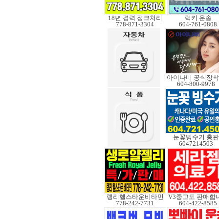
18년 경력 정크처리
럭키 운송
778-871-3304
604-761-0808
아이나비 공식장
604-800-9978
눈꽃빙수기 총판
6047214503
랭리헬스타운비타민
778-242-7731
604-422-8585