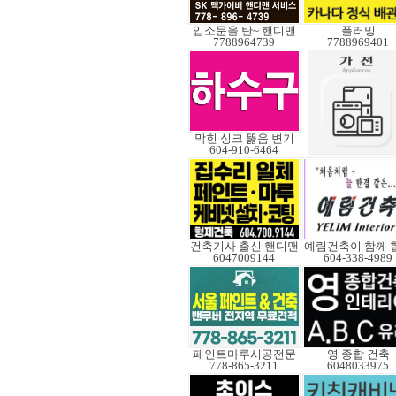
입소문을 탄~ 핸디맨
플러밍
7788964739
7788969401
막힌 싱크 뚫음 변기
604-910-6464
건축기사 출신 핸디맨
6047009144
604-338-4989
페인트마루시공전문
영 종합 건축
778-865-3211
6048033975