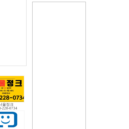
서울정크
8-228-0734