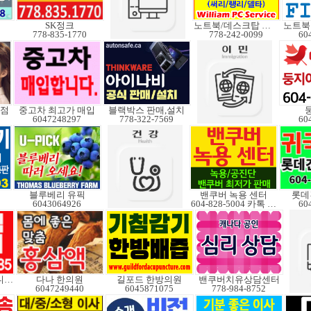
SK정크
노트북/데스크탑 수리
778-835-1770
778-242-0099
60
착점
중고차 최고가 매입
블랙박스 판매,설치
6047248297
778-322-7569
60
블루베리 유픽
밴쿠버 녹용 센터
롯데
6043064926
604-828-5004 카톡 Elkcanada
60
V3중고도 판매합니다.
다나 한의원
길포드 한방의원
밴쿠버치유상담센터
6047249440
6045871075
778-984-8752