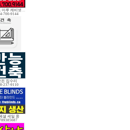
페인트 마루 캐비넷코팅
4-700-9144
모든 집수리
8-237-9110
페셜 세일 중
789385687