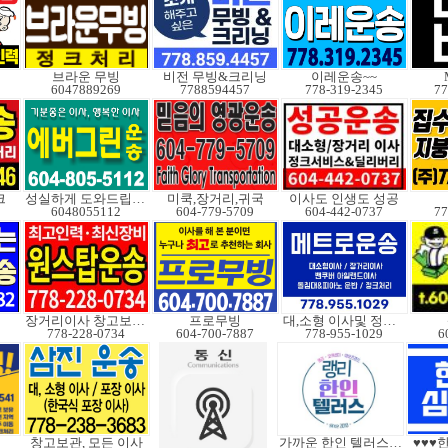
브라운 무빙
비전 무빙&크리닝
이레운송~~
6047889269
7788594457
778-319-2345
77
크
성실하게 도와드립니다
미쿡,장거리,귀국
이사도 인생도 성공
6048055112
604-779-5709
604-442-0737
77
장거리이사 창고보관정크
프로무빙
대,소형 이사및 정크처
778-228-0734
604-700-7887
778-955-1029
6
창고보관, 모든 이사
가까운 한인 텔러스쿠도
♥♥♥