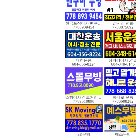
한국포장이사 밴쿠버무빙
24시간 전화
7788939454
7788875692
대한운송
장거리이사 .정
604-356-8224
604-348-6146
소형이사 정크처리 무빙
하나로 운송
7789518890
7786688282
SK무빙
예스무빙