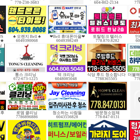
778-238-3683
604-802-2134
77
S
♣ 오렌지 Bell ♣
❤Bell 휴대폰마을❤
토탈링크 텔러스
인
딧★
6049390068
6049398249
778.870.8282
60
통스 크리닝
덕 크리닝
식당 후드 청소합니다
더블해
672-673-1225
6048085048
7788365505
77
.후
로뎀 클리닝
청소하는 사람들
방문청소업체
7786896886
6043556828
778-847-0131