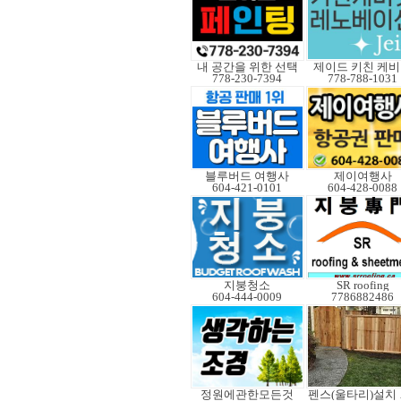
내 공간을 위한 선택
제이드 키친 케
778-230-7394
778-788-1031
블루버드 여행사
제이여행사
604-421-0101
604-428-0088
지붕청소
SR roofing
604-444-0009
7786882486
정원에관한모든것
펜스