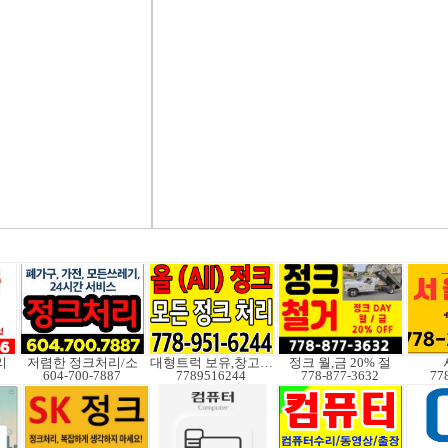
리
저렴한 정크처리/소
대형트럭 보유,창고보관
정크 월,금 20% 절
604-700-7887
7789516244
778-877-3632
77