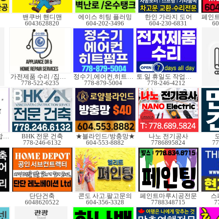
밴쿠버 핸디맨
에이스 히팅 플러밍
한인 가라지 도어
6043628820
604-202-3496
604-230-6831
60
가전제품 수리 /집수리
정수기,에어컨,히트펌프
토.일 휴일도 작업가능
778-522-6235
778-879-5004
778-246-4212
예림건축이 함께 합니다
BHK 전문 건축
★블라인드/방충망★
나노 전기공사
778-246-6132
604-553-8882
7786895824
77
단단건축
콘도 사고.팔고문의
페인트마루시공전문
스
6048620522
604-356-3328
7788348715
7