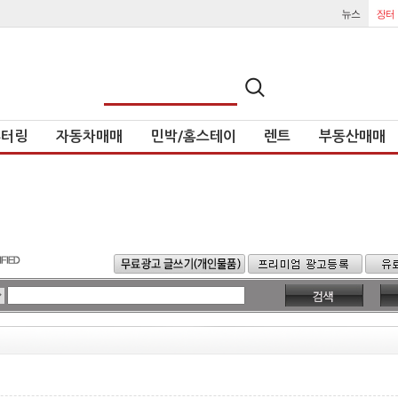
튜터링
자동차매매
민박/홈스테이
렌트
부동산매매