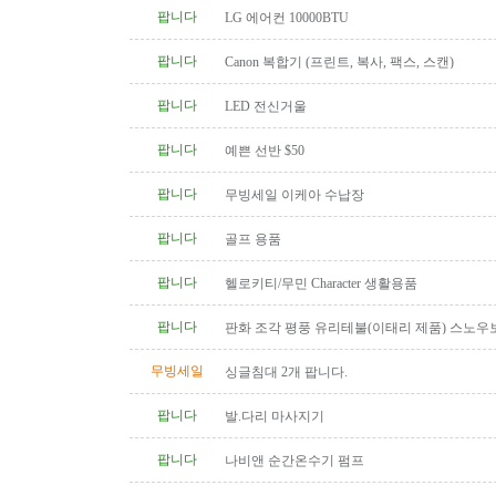
팝니다
LG 에어컨 10000BTU
팝니다
Canon 복합기 (프린트, 복사, 팩스, 스캔)
팝니다
LED 전신거울
팝니다
예쁜 선반 $50
팝니다
무빙세일 이케아 수납장
팝니다
골프 용품
팝니다
헬로키티/무민 Character 생활용품
팝니다
판화 조각 평풍 유리테불(이태리 제품) 스노우
탁(4인용 나무 조각제품) 소파..
무빙세일
싱글침대 2개 팝니다.
팝니다
발.다리 마사지기
팝니다
나비앤 순간온수기 펌프