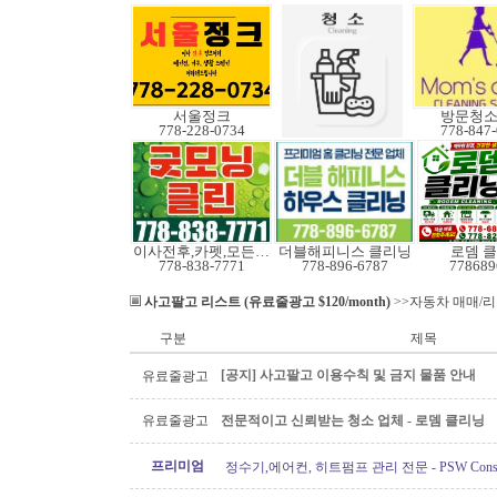
서울정크
방문청
778-228-0734
778-847
이사전후,카펫,모든청소
더블해피니스 클리닝
로뎀 
778-838-7771
778-896-6787
778689
사고팔고 리스트 (유료줄광고 $120/month)
>>자동차 매매/
구분
제목
[공지] 사고팔고 이용수칙 및 금지 물품 안내
유료줄광고
유료줄광고
전문적이고 신뢰받는 청소 업체 - 로뎀 클리닝
프리미엄
정수기,에어컨, 히트펌프 관리 전문 - PSW Constru