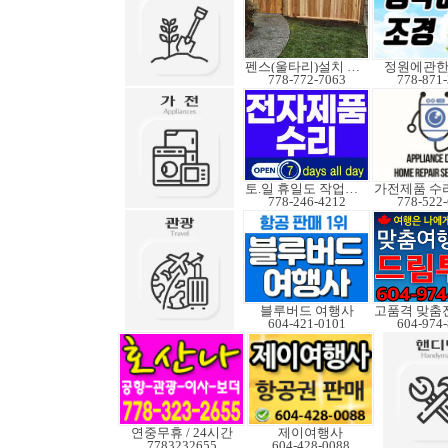
펜스(울타리)설치 수리
정원에관
778-772-7063
778-871
토.일 휴일도 작업가능
778-246-4212
778-522
블루버드 여행사
604-421-0101
604-974
연중무휴 / 24시간
제이여행사
7783232655
604-428-0088