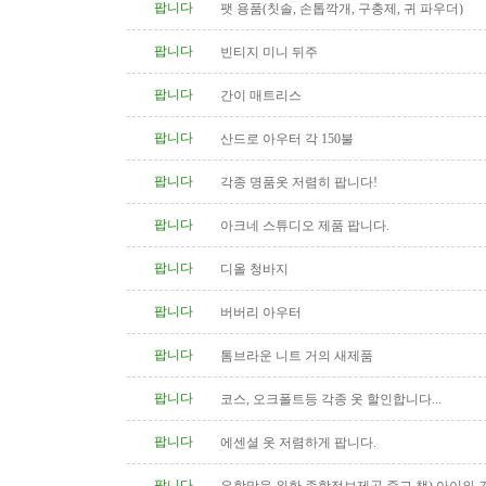
팝니다
팻 용품(칫솔, 손톱깍개, 구충제, 귀 파우더)
팝니다
빈티지 미니 뒤주
팝니다
간이 매트리스
팝니다
산드로 아우터 각 150불
팝니다
각종 명품옷 저렴히 팝니다!
팝니다
아크네 스튜디오 제품 팝니다.
팝니다
디올 청바지
팝니다
버버리 아우터
팝니다
톰브라운 니트 거의 새제품
팝니다
코스, 오크폴트등 각종 옷 할인합니다...
팝니다
에센셜 옷 저렴하게 팝니다.
팝니다