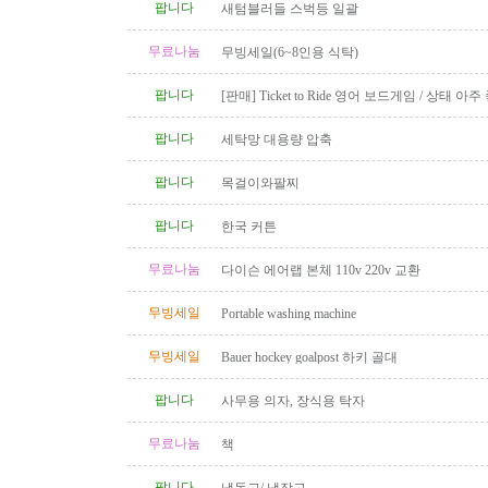
팝니다
새텀블러들 스벅등 일괄
무료나눔
무빙세일(6~8인용 식탁)
팝니다
[판매] Ticket to Ride 영어 보드게임 / 상태 아주
품 완비
팝니다
세탁망 대용량 압축
팝니다
목걸이와팔찌
팝니다
한국 커튼
무료나눔
다이슨 에어랩 본체 110v 220v 교환
무빙세일
Portable washing machine
무빙세일
Bauer hockey goalpost 하키 골대
팝니다
사무용 의자, 장식용 탁자
무료나눔
책
팝니다