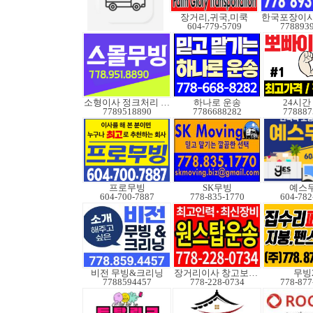
장거리,귀국,미쿡
604-779-5709
778893
소형이사 정크처리 무빙
하나로 운송
24시간
7789518890
7786688282
778887
프로무빙
SK무빙
예스
604-700-7887
778-835-1770
604-782
비전 무빙&크리닝
장거리이사 창고보관정크
무빙
7788594457
778-228-0734
778-877