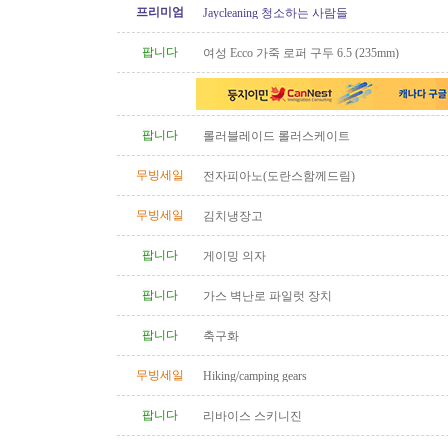
프리미엄
Jaycleaning 청소하는 사람들
팝니다
여성 Ecco 가죽 로퍼 구두 6.5 (235mm)
팝니다
롤러블레이드 롤러스케이트
무빙세일
전자피아노(도란스함께드림)
무빙세일
김치냉장고
팝니다
게이밍 의자
팝니다
가스 벽난로 파일럿 장치
팝니다
축구화
무빙세일
Hiking/camping gears
팝니다
리바이스 스키니진