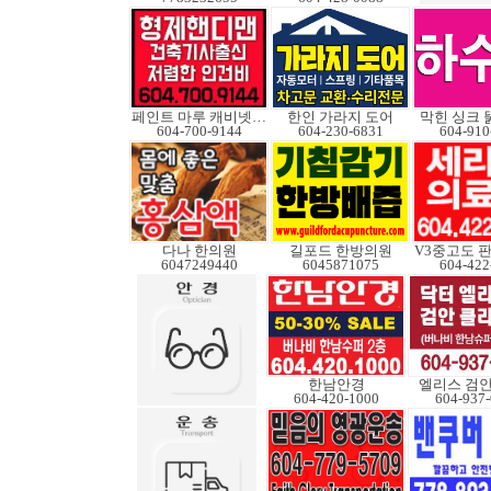
페인트 마루 캐비넷코팅
한인 가라지 도어
막힌 싱크 
604-700-9144
604-230-6831
604-910
다나 한의원
길포드 한방의원
6047249440
6045871075
604-422
한남안경
엘리스 검
604-420-1000
604-937