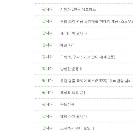
팝니다
이케아 2인용 메트리스
팝니다
판화 조각 평풍 유리테불(이태리 제품) 스노우
탁(4인용 나무 조각제품) 소파..
팝니다
새 캐리어 팝니다
팝니다
애플 TV
팝니다
구찌백, 구찌스카프 팝니다(새상품)
팝니다
발편한 운동화
팝니다
유럽 명품 쿡웨어 리스(RIESS) 16cm 법랑 냄비
팝니다
책상과 책장 2개
팝니다
운동기구.
팝니다
웨딩 아치 팝니다
팝니다
조지루시 워터 보일러