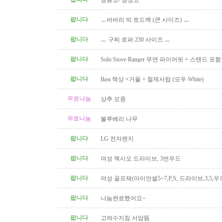
냉동고/ 냉장고
팝니다
ㅡ버버리 빅 토드백 (큰 사이즈) ㅡ
팝니다
ㅡ 구찌 로퍼 230 사이즈 ㅡ
팝니다
Solo Stove Ranger 무연 파이어핏 + 스탠드 
($110)
팝니다
Ikea 책상 +거울 + 철제서랍 (모두 White)
무료나눔
상추 모종
무료나눔
불루베리 나무
팝니다
LG 전자렌지
팝니다
여성 젝시오 드라이브, 3번우드
팝니다
여성 골프채(아이언셑5~7,P,S, 드라이브,3,5,우
팝니다
나눔완료했어요~
팝니다
고려수지침 서암뜸