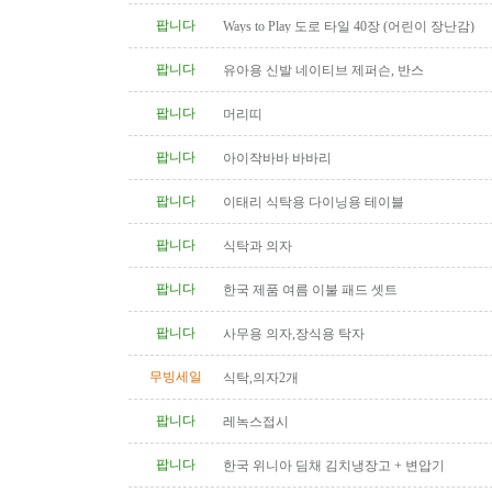
팝니다
Ways to Play 도로 타일 40장 (어린이 장난감)
팝니다
유아용 신발 네이티브 제퍼슨, 반스
팝니다
머리띠
팝니다
아이작바바 바바리
팝니다
이태리 식탁용 다이닝용 테이블
팝니다
식탁과 의자
팝니다
한국 제품 여름 이불 패드 셋트
팝니다
사무용 의자,장식용 탁자
무빙세일
식탁,의자2개
팝니다
레녹스접시
팝니다
한국 위니아 딤채 김치냉장고 + 변압기