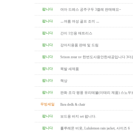
팝니다
여아 드레스 공주구두 3켤레 판매해요~
팝니다
ㅡ여름 여성 골프 조끼 ㅡ
팝니다
간이 1인용 매트리스
팝니다
강아지용품 판매 및 드림
팝니다
Srixon zstar xv 한번도사용안한새공입니다 3더
팝니다
목발 새제품
팝니다
책상
팝니다
판화 조각 평풍 유리테불(이태리 제품) 스노우
탁(4인용 나무 조각제품) 소파..
무빙세일
Ikea dedk & chair
팝니다
보드용 바지 set 팝니다.
팝니다
룰루레몬 비옷, Lululemon rain jacket, 사이즈 6