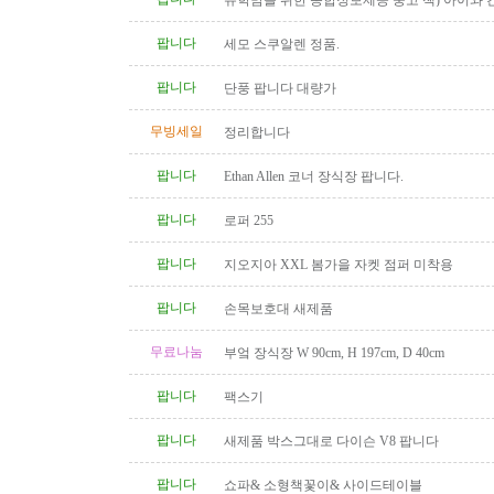
유학맘을 위한 종합정보제공 중고 책) 아이와 
다
팝니다
세모 스쿠알렌 정품.
팝니다
단풍 팝니다 대량가
무빙세일
정리합니다
팝니다
Ethan Allen 코너 장식장 팝니다.
팝니다
로퍼 255
팝니다
지오지아 XXL 봄가을 자켓 점퍼 미착용
팝니다
손목보호대 새제품
무료나눔
부엌 장식장 W 90cm, H 197cm, D 40cm
팝니다
팩스기
팝니다
새제품 박스그대로 다이슨 V8 팝니다
팝니다
쇼파& 소형책꽃이& 사이드테이블