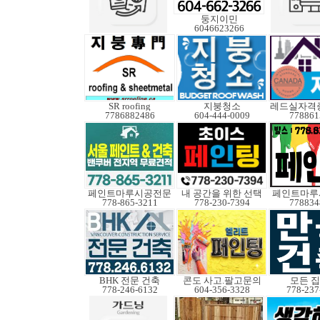
둥지이민
6046623266
SR roofing
지붕청소
7786882486
604-444-0009
778861
페인트마루시공전문
내 공간을 위한 선택
페인트마루
778-865-3211
778-230-7394
778834
BHK 전문 건축
콘도 사고.팔고문의
모든 
778-246-6132
604-356-3328
778-237