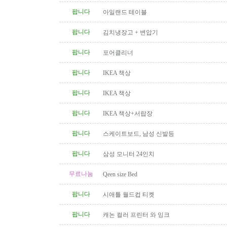
팝니다
아일랜드 테이블
팝니다
김치냉장고 + 변압기
팝니다
포어클리너
팝니다
IKEA 책상
팝니다
IKEA 책상
팝니다
IKEA 책상+서랍장
팝니다
스케이트보드, 남성 신발등
팝니다
삼성 모니터 24인치
무료나눔
Qeen size Bed
팝니다
시애틀 월드컵 티켓
팝니다
캐논 컬러 프린터 와 잉크