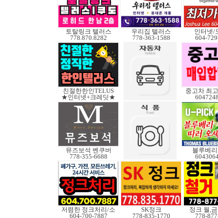
토탈링크 텔러스
우리집 텔러스
인터넷/
778.870.8282
778-363-1588
604-729
친절한한인TELUS
중고차 최고
★인터넷+크레딧★
604724
뮤즈보석 벤쿠버
블루베리
778-355-6688
604306
저렴한 정크처리/소
SK정크
정크 월,금 
604-700-7887
778-835-1770
778-877