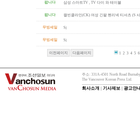
팝니다
삼성 스마트TV , TV 다이 와 테이블
팝니다
캘빈클라인(CK) 여성 긴팔 헨리넥 티셔츠 (S 사
품)
무빙세일
Sj
무빙세일
Sj
이전페이지
다음페이지
1
2
3
4
5
6
주소: 331A-4501 North Road Burnaby
The Vancouver Korean Press Ltd.
회사소개
|
기사제보
|
광고안