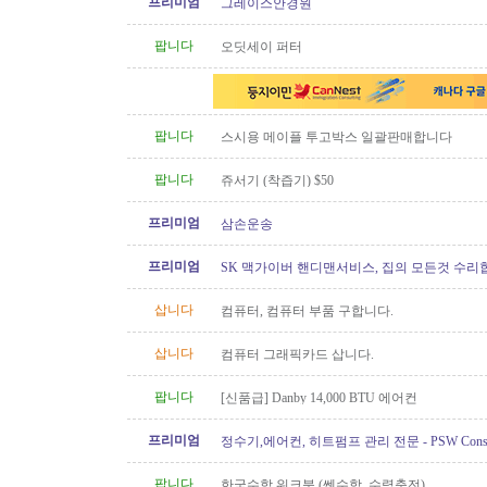
프리미엄
그레이스안경원
팝니다
오딧세이 퍼터
팝니다
스시용 메이플 투고박스 일괄판매합니다
팝니다
쥬서기 (착즙기) $50
프리미엄
삼손운송
프리미엄
SK 맥가이버 핸디맨서비스, 집의 모든것 수리
삽니다
컴퓨터, 컴퓨터 부품 구합니다.
삽니다
컴퓨터 그래픽카드 삽니다.
팝니다
[신품급] Danby 14,000 BTU 에어컨
프리미엄
정수기,에어컨, 히트펌프 관리 전문 - PSW Constru
팝니다
한국수학 워크북 (쎈수학, 수력충전)