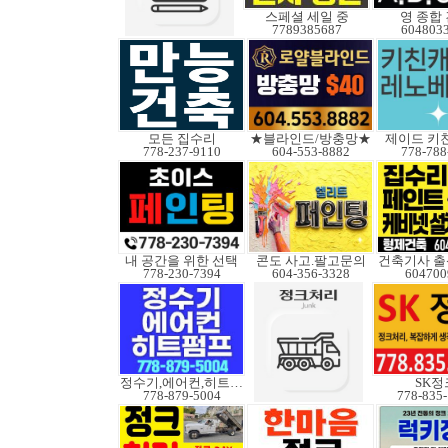
스페셜 세일 중
영 종합
7789385687
604803
모든 집수리
★블라인드/방충망★
제이드 키
778-237-9110
604-553-8882
778-788
내 공간을 위한 선택
콘도 사고.팔고문의
건축기사 출
778-230-7394
604-356-3328
604700
정수기,에어컨,히트펌프
SK정
778-879-5004
778-835