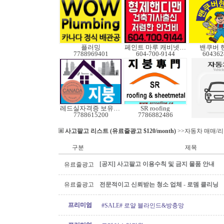
플러밍
페인트 마루 캐비넷코팅
밴쿠버 
7788969401
604-700-9144
604362
레드실자격증 보유업체
SR roofing
7788615200
7786882486
사고팔고 리스트 (유료줄광고 $120/month)
>>자동차 매매/
구분
제목
[공지] 사고팔고 이용수칙 및 금지 물품 안내
유료줄광고
유료줄광고
전문적이고 신뢰받는 청소 업체 - 로뎀 클리닝
프리미엄
#SALE# 로얄 블라인드&방충망