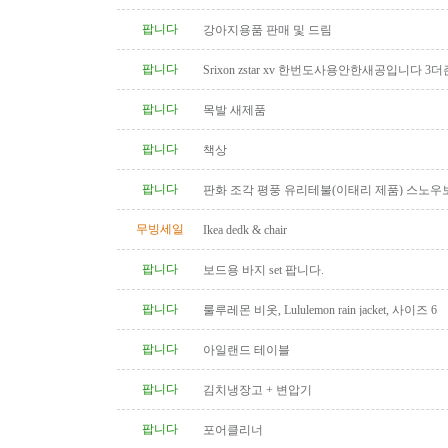
팝니다
강아지용품 판매 및 드림
팝니다
Srixon zstar xv 한번도사용안한새공입니다 3더
팝니다
목발 새제품
팝니다
책상
팝니다
판화 조각 평풍 유리테불(이태리 제품) 스노우
탁(4인용 나무 조각제품) 소파..
무빙세일
Ikea dedk & chair
팝니다
보드용 바지 set 팝니다.
팝니다
룰루레몬 비옷, Lululemon rain jacket, 사이즈 6
팝니다
아일랜드 테이블
팝니다
김치냉장고 + 변압기
팝니다
포어클리너