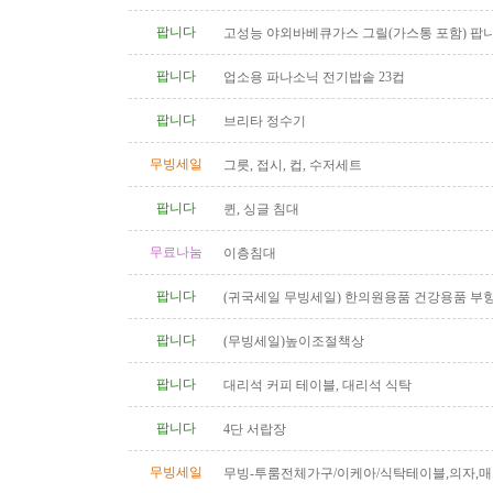
팝니다
고성능 야외바베큐가스 그릴(가스통 포함) 팝
팝니다
업소용 파나소닉 전기밥솥 23컵
팝니다
브리타 정수기
무빙세일
그릇, 접시, 컵, 수저세트
팝니다
퀸, 싱글 침대
무료나눔
이층침대
팝니다
(귀국세일 무빙세일) 한의원용품 건강용품 부
전침 히팅램프 마사지베드 EMS..
팝니다
(무빙세일)높이조절책상
팝니다
대리석 커피 테이블, 대리석 식탁
팝니다
4단 서랍장
무빙세일
무빙-투룸전체가구/이케아/식탁테이블,의자,매
상,책장,서랍장 등 1년반사용,..