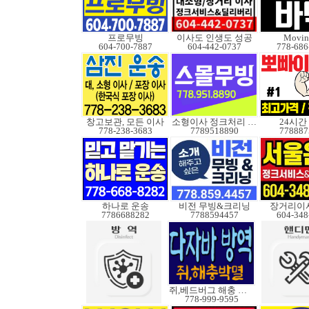
프로무빙
이사도 인생도 성공
Movin
604-700-7887
604-442-0737
778-686
창고보관, 모든 이사
소형이사 정크처리 무빙
24시간
778-238-3683
7789518890
778887
하나로 운송
비전 무빙&크리닝
장거리이사
7786688282
7788594457
604-348
쥐,베드버그 해충 박멸
778-999-9595