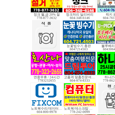
정크 월,금 20% 절
정크처리 딜리버리
럭키 
778-877-3632
604-348-6146
604-761
눈꽃빙수기 총판
블루베리
6047214503
604306
연중무휴 / 24시간
고품격 맞춤전문여행사
하나2
7783232655
604-974-8333
778-862
노트북수리/데이터복구
노트북/데스크탑 수리
604-800-9978
778-242-0099