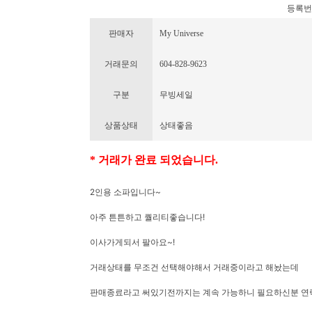
등록번호 :
판매자
My Universe
거래문의
604-828-9623
구분
무빙세일
상품상태
상태좋음
* 거래가 완료 되었습니다.
2인용 소파입니다~
아주 튼튼하고 퀄리티좋습니다!
이사가게되서 팔아요~!
거래상태를 무조건 선택해야해서 거래중이라고 해놨는데
판매종료라고 써있기전까지는 계속 가능하니 필요하신분 연