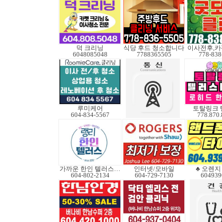
덕 크리닝
식당 후드 청소합니다
6048085048
7788365505
778-838
루미케어
토탈링크 
604-834-5567
778.870
가까운 한인 텔러스쿠도
인터넷/모바일
♣ 오렌지 B
604-802-2134
604-729-7130
604939