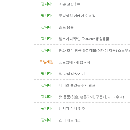
팝니다
예쁜 선반 $50
팝니다
무빙세일 이케아 수납장
팝니다
골프 용품
팝니다
헬로키티/무민 Character 생활용품
팝니다
판화 조각 평풍 유리테불(이태리 제품) 스노우
탁(4인용 나무 조각제품) 소파..
무빙세일
싱글침대 2개 팝니다.
팝니다
발.다리 마사지기
팝니다
나비앤 순간온수기 펌프
팝니다
팻 용품(칫솔, 손톱깍개, 구충제, 귀 파우더)
팝니다
빈티지 미니 뒤주
팝니다
간이 매트리스