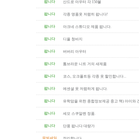
팝니다
산드로 아우터 각 150불
팝니다
각종 명품옷 저렴히 팝니다!
팝니다
아크네 스튜디오 제품 팝니다.
팝니다
디올 청바지
팝니다
버버리 아우터
팝니다
톰브라운 니트 거의 새제품
팝니다
코스, 오크폴트등 각종 옷 할인합니다...
팝니다
에센셜 옷 저렴하게 팝니다.
팝니다
유학맘을 위한 종합정보제공 중고 책) 아이와 
다
팝니다
세모 스쿠알렌 정품.
팝니다
단풍 팝니다 대량가
무빙세일
정리합니다