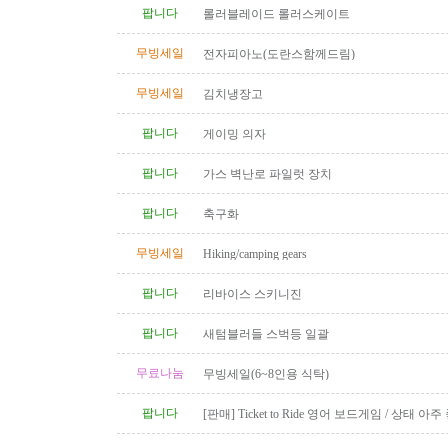
팝니다
롤러블레이드 롤러스케이트
무빙세일
전자피아노(도란스함께드림)
무빙세일
김치냉장고
팝니다
게이밍 의자
팝니다
가스 벽난로 파일럿 장치
팝니다
축구화
무빙세일
Hiking/camping gears
팝니다
리바이스 스키니진
팝니다
새텀블러들 스벅등 일괄
무료나눔
무빙세일(6~8인용 식탁)
팝니다
[판매] Ticket to Ride 영어 보드게임 / 상태 아주
품 완비