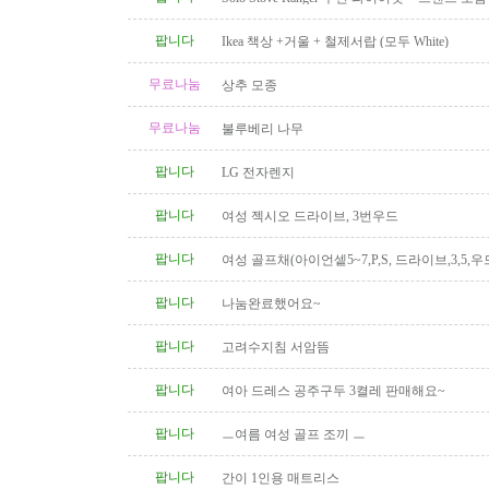
($110)
팝니다
Ikea 책상 +거울 + 철제서랍 (모두 White)
무료나눔
상추 모종
무료나눔
불루베리 나무
팝니다
LG 전자렌지
팝니다
여성 젝시오 드라이브, 3번우드
팝니다
여성 골프채(아이언셑5~7,P,S, 드라이브,3,5,우
팝니다
나눔완료했어요~
팝니다
고려수지침 서암뜸
팝니다
여아 드레스 공주구두 3켤레 판매해요~
팝니다
ㅡ여름 여성 골프 조끼 ㅡ
팝니다
간이 1인용 매트리스