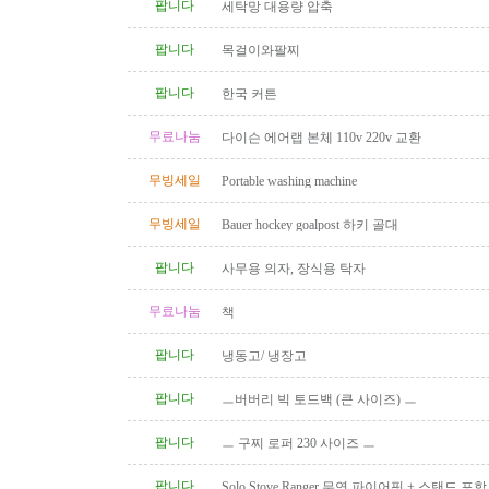
팝니다
세탁망 대용량 압축
팝니다
목걸이와팔찌
팝니다
한국 커튼
무료나눔
다이슨 에어랩 본체 110v 220v 교환
무빙세일
Portable washing machine
무빙세일
Bauer hockey goalpost 하키 골대
팝니다
사무용 의자, 장식용 탁자
무료나눔
책
팝니다
냉동고/ 냉장고
팝니다
ㅡ버버리 빅 토드백 (큰 사이즈) ㅡ
팝니다
ㅡ 구찌 로퍼 230 사이즈 ㅡ
팝니다
Solo Stove Ranger 무연 파이어핏 + 스탠드 