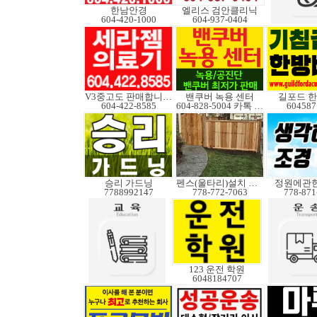
한남안경
엘리스 검안클리닉
604-420-1000
604-937-0404
V3중고도 판매합니다.
밴쿠버 녹용 센터
길포드 
604-422-8585
604-828-5004 카톡 Elkcanada
604587
승리 가드닝
펜스(울타리)설치 수리
정원에관
7788992147
778-772-7063
778-871
123 운전 학원
6048184707