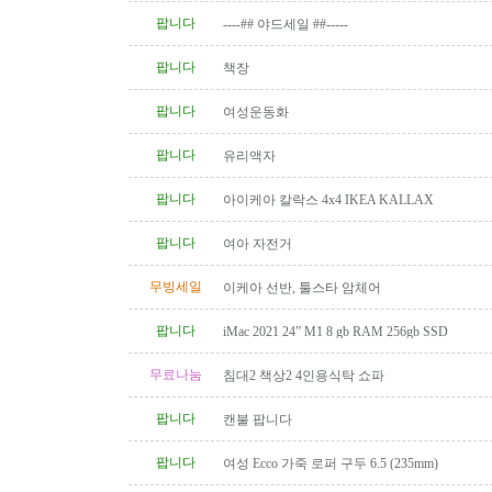
팝니다
----## 야드세일 ##-----
팝니다
책장
팝니다
여성운동화
팝니다
유리액자
팝니다
아이케아 칼락스 4x4 IKEA KALLAX
팝니다
여아 자전거
무빙세일
이케아 선반, 툴스타 암체어
팝니다
iMac 2021 24” M1 8 gb RAM 256gb SSD
무료나눔
침대2 책상2 4인용식탁 쇼파
팝니다
캔불 팝니다
팝니다
여성 Ecco 가죽 로퍼 구두 6.5 (235mm)