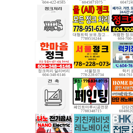
604-422-8585
6045871075
604724
대형트럭 보유,창고보관
저렴한 정크
7789516244
604-700
정크처리 딜리버리
서울정크
럭키 
604-348-6146
778-228-0734
604-761
페인트마루시공전문
단단
7788348715
604862