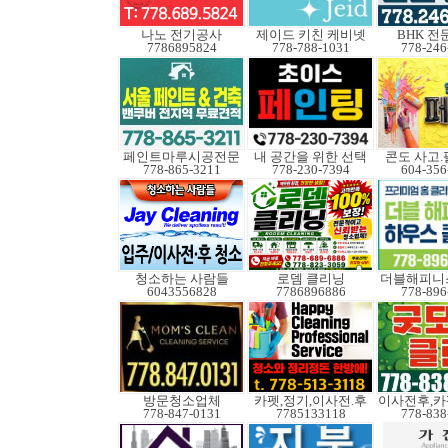
나노 전기공사
제이드 키친 케비넷
BHK 전
7786895824
778-788-1031
778-246
페인트마루시공전문
내 공간을 위한 선택
콘도 사고
778-865-3211
778-230-7394
604-356
청소하는 사람들
로뎀 클리닝
더블해피니
6043556828
7786896886
778-896
방문청소업체
카펫,정기,이사전.후
778-847-0131
7785133118
778-838