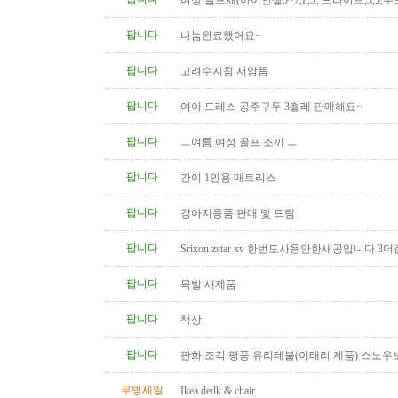
여성 골프채(아이언셑5~7,P,S, 드라이브,3,5,우
팝니다
나눔완료했어요~
팝니다
고려수지침 서암뜸
팝니다
여아 드레스 공주구두 3켤레 판매해요~
팝니다
ㅡ여름 여성 골프 조끼 ㅡ
팝니다
간이 1인용 매트리스
팝니다
강아지용품 판매 및 드림
팝니다
Srixon zstar xv 한번도사용안한새공입니다 3더
팝니다
목발 새제품
팝니다
책상
팝니다
판화 조각 평풍 유리테불(이태리 제품) 스노우
탁(4인용 나무 조각제품) 소파..
무빙세일
Ikea dedk & chair