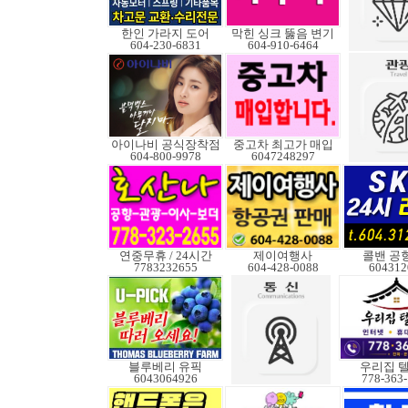
한인 가라지 도어
막힌 싱크 뚫음 변기
604-230-6831
604-910-6464
아이나비 공식장착점
중고차 최고가 매입
604-800-9978
6047248297
연중무휴 / 24시간
제이여행사
콜밴 공
7783232655
604-428-0088
604312
블루베리 유픽
우리집 
6043064926
778-363