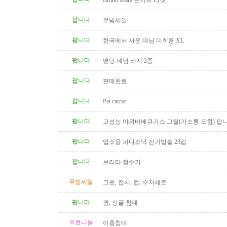
Bruno Mars 콘서트 티켓
팝니다
무빙세일
팝니다
한국에서 사온 데님 미착용 XL
팝니다
밴딩 데님 라지 2종
팝니다
판매완료
팝니다
Pet carrier
팝니다
고성능 야외바베큐가스 그릴(가스통 포함) 팝
팝니다
업소용 파나소닉 전기밥솥 23컵
팝니다
브리타 정수기
무빙세일
그릇, 접시, 컵, 수저세트
팝니다
퀸, 싱글 침대
무료나눔
이층침대