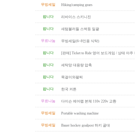
무빙세일
Hiking/camping gears
팝니다
리바이스 스키니진
팝니다
새텀블러들 스벅등 일괄
무료나눔
무빙세일(6~8인용 식탁)
팝니다
[판매] Ticket to Ride 영어 보드게임 / 상태 아주
품 완비
팝니다
세탁망 대용량 압축
팝니다
목걸이와팔찌
팝니다
한국 커튼
무료나눔
다이슨 에어랩 본체 110v 220v 교환
무빙세일
Portable washing machine
무빙세일
Bauer hockey goalpost 하키 골대