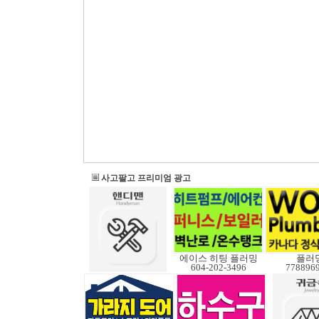
사고팔고 프리미엄 광고
에이스 히팅 플러밍
플러
604-202-3496
778896