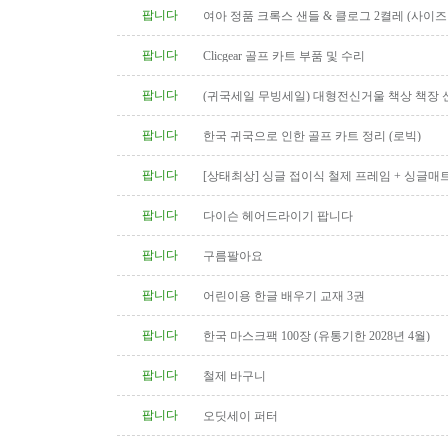
팝니다
여아 정품 크록스 샌들 & 클로그 2켤레 (사이즈 1
팝니다
Clicgear 골프 카트 부품 및 수리
팝니다
(귀국세일 무빙세일) 대형전신거울 책상 책장 
팝니다
한국 귀국으로 인한 골프 카트 정리 (로빅)
팝니다
[상태최상] 싱글 접이식 철제 프레임 + 싱글매
(총 8개, 낱개/개별 구매..
팝니다
다이슨 헤어드라이기 팝니다
팝니다
구름팔아요
팝니다
어린이용 한글 배우기 교재 3권
팝니다
한국 마스크팩 100장 (유통기한 2028년 4월)
팝니다
철제 바구니
팝니다
오딧세이 퍼터