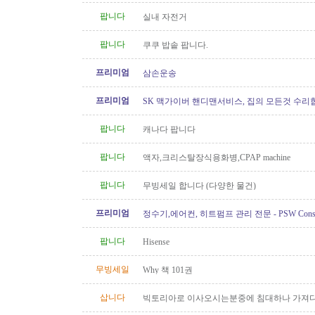
팝니다
실내 자전거
팝니다
쿠쿠 밥솥 팝니다.
프리미엄
삼손운송
프리미엄
SK 맥가이버 핸디맨서비스, 집의 모든것 수리
팝니다
캐나다 팝니다
팝니다
액자,크리스탈장식용화병,CPAP machine
팝니다
무빙세일 합니다 (다양한 물건)
프리미엄
정수기,에어컨, 히트펌프 관리 전문 - PSW Constru
팝니다
Hisense
무빙세일
Why 책 101권
삽니다
빅토리아로 이사오시는분중에 침대하나 가져다
아요 충분한 사례 하겠습니다