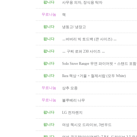
팝니다
사무용 의자, 장식용 탁자
무료나눔
책
팝니다
냉동고/ 냉장고
팝니다
ㅡ버버리 빅 토드백 (큰 사이즈) ㅡ
팝니다
ㅡ 구찌 로퍼 230 사이즈 ㅡ
팝니다
Solo Stove Ranger 무연 파이어핏 + 스탠드 
($110)
팝니다
Ikea 책상 +거울 + 철제서랍 (모두 White)
무료나눔
상추 모종
무료나눔
불루베리 나무
팝니다
LG 전자렌지
팝니다
여성 젝시오 드라이브, 3번우드
팝니다