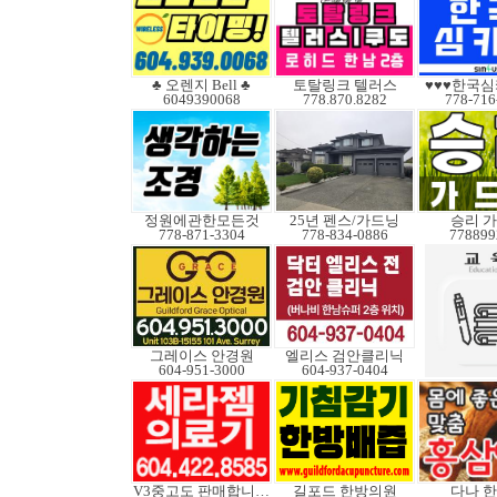
♣ 오렌지 Bell ♣
토탈링크 텔러스
♥♥♥한국심
6049390068
778.870.8282
778-716
정원에관한모든것
25년 펜스/가드닝
승리 
778-871-3304
778-834-0886
778899
그레이스 안경원
엘리스 검안클리닉
604-951-3000
604-937-0404
V3중고도 판매합니다.
길포드 한방의원
다나 