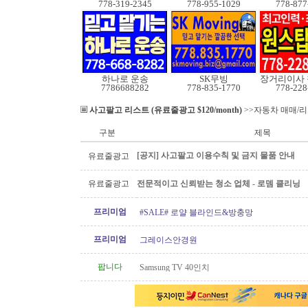
778-319-2345
778-955-1029
778-877
하나로 운송
SK무빙
7786688282
778-835-1770
778-228
사고팔고 리스트 (유료줄광고 $120/month)
>>자동차 매매/
구분
제목
[공지] 사고팔고 이용수칙 및 금지 물품 안내
유료줄광고
유료줄광고
전문적이고 신뢰받는 청소 업체 - 로뎀 클리닝
프리미엄
#SALE# 로얄 블라인드&방충망
프리미엄
그레이스안경원
팝니다
Samsung TV 40인치