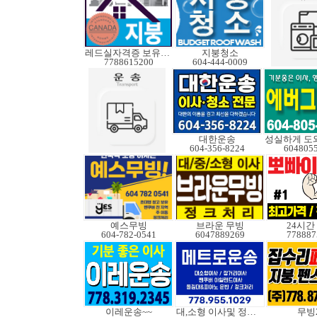
레드실자격증 보유업체
지붕청소
7788615200
604-444-0009
대한운송
604-356-8224
604805
예스무빙
브라운 무빙
24시간
604-782-0541
6047889269
778887
이레운송~~
대,소형 이사및 정크처
무빙