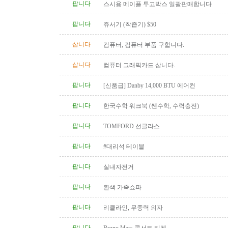
팝니다
스시용 메이플 투고박스 일괄판매합니다
팝니다
쥬서기 (착즙기) $50
삽니다
컴퓨터, 컴퓨터 부품 구합니다.
삽니다
컴퓨터 그래픽카드 삽니다.
팝니다
[신품급] Danby 14,000 BTU 에어컨
팝니다
한국수학 워크북 (쎈수학, 수력충전)
팝니다
TOMFORD 선글라스
팝니다
#대리석 테이블
팝니다
실내자전거
팝니다
흰색 가죽쇼파
팝니다
리클라인, 무중력 의자
팝니다