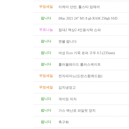
무빙세일
이케아 선반, 툴스타 암체어
팝니다
iMac 2021 24” M1 8 gb RAM 256gb SSD
무료나눔
침대2 책상2 4인용식탁 쇼파
팝니다
캔불 팝니다
팝니다
여성 Ecco 가죽 로퍼 구두 6.5 (235mm)
팝니다
롤러블레이드 롤러스케이트
무빙세일
전자피아노(도란스함께드림)
무빙세일
김치냉장고
팝니다
게이밍 의자
팝니다
가스 벽난로 파일럿 장치
팝니다
축구화