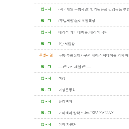
팝니다
(귀국세일 무빙세일) 한의원용품 건강용품 부
전침 히팅램프 마사지베드 EMS..
팝니다
(무빙세일)높이조절책상
팝니다
대리석 커피 테이블, 대리석 식탁
팝니다
4단 서랍장
무빙세일
무빙-투룸전체가구/이케아/식탁테이블,의자,매
상,책장,서랍장 등 1년반사용,..
팝니다
----## 야드세일 ##-----
팝니다
책장
팝니다
여성운동화
팝니다
유리액자
팝니다
아이케아 칼락스 4x4 IKEA KALLAX
팝니다
여아 자전거