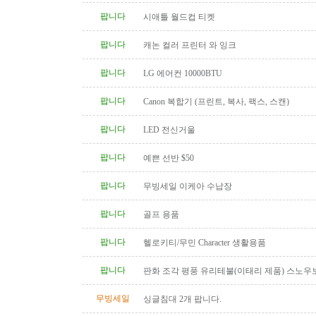
팝니다
시애틀 월드컵 티켓
팝니다
캐논 컬러 프린터 와 잉크
팝니다
LG 에어컨 10000BTU
팝니다
Canon 복합기 (프린트, 복사, 팩스, 스캔)
팝니다
LED 전신거울
팝니다
예쁜 선반 $50
팝니다
무빙세일 이케아 수납장
팝니다
골프 용품
팝니다
헬로키티/무민 Character 생활용품
팝니다
판화 조각 평풍 유리테불(이태리 제품) 스노우
탁(4인용 나무 조각제품) 소파..
무빙세일
싱글침대 2개 팝니다.