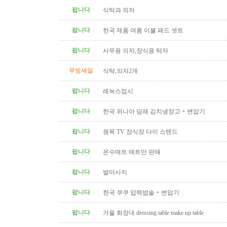
팝니다
식탁과 의자
팝니다
한국 제품 여름 이불 패드 셋트
팝니다
사무용 의자,장식용 탁자
무빙세일
식탁,의자2개
팝니다
레녹스접시
팝니다
한국 위니아 딤채 김치냉장고 + 변압기
팝니다
원목 TV 장식장 다이 스텐드
팝니다
온수매트 매트만 판매
팝니다
발마사지
팝니다
한국 쿠쿠 압력밥솥 + 변압기
팝니다
거울 화장대 dressing table make up table