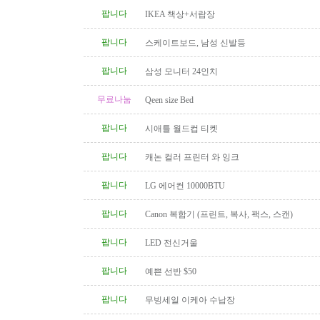
팝니다
IKEA 책상+서랍장
팝니다
스케이트보드, 남성 신발등
팝니다
삼성 모니터 24인치
무료나눔
Qeen size Bed
팝니다
시애틀 월드컵 티켓
팝니다
캐논 컬러 프린터 와 잉크
팝니다
LG 에어컨 10000BTU
팝니다
Canon 복합기 (프린트, 복사, 팩스, 스캔)
팝니다
LED 전신거울
팝니다
예쁜 선반 $50
팝니다
무빙세일 이케아 수납장