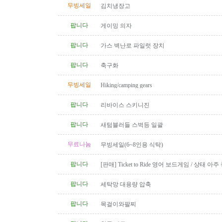
무빙세일
김치냉장고
팝니다
게이밍 의자
팝니다
가스 벽난로 파일럿 장치
팝니다
축구화
무빙세일
Hiking/camping gears
팝니다
리바이스 스키니진
팝니다
새텀블러들 스벅등 일괄
무료나눔
무빙세일(6~8인용 식탁)
팝니다
[판매] Ticket to Ride 영어 보드게임 / 상태 아주
품 완비
팝니다
세탁망 대용량 압축
팝니다
목걸이와팔찌