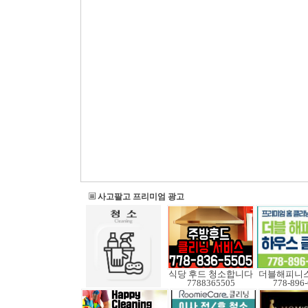
사고팔고 프리미엄 광고
식당 후드 청소합니다
더블해피니스
7788365505
778-896