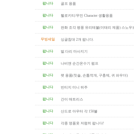
팝니다
골프 용품
팝니다
헬로키티/무민 Character 생활용품
팝니다
판화 조각 평풍 유리테불(이태리 제품) 스노우
탁(4인용 나무 조각제품) 소파..
무빙세일
싱글침대 2개 팝니다.
팝니다
발.다리 마사지기
팝니다
나비앤 순간온수기 펌프
팝니다
팻 용품(칫솔, 손톱깍개, 구충제, 귀 파우더)
팝니다
빈티지 미니 뒤주
팝니다
간이 매트리스
팝니다
산드로 아우터 각 150불
팝니다
각종 명품옷 저렴히 팝니다!