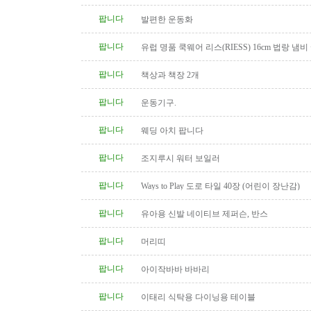
팝니다
발편한 운동화
팝니다
유럽 명품 쿡웨어 리스(RIESS) 16cm 법랑 냄비
팝니다
책상과 책장 2개
팝니다
운동기구.
팝니다
웨딩 아치 팝니다
팝니다
조지루시 워터 보일러
팝니다
Ways to Play 도로 타일 40장 (어린이 장난감)
팝니다
유아용 신발 네이티브 제퍼슨, 반스
팝니다
머리띠
팝니다
아이작바바 바바리
팝니다
이태리 식탁용 다이닝용 테이블