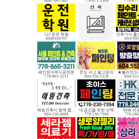
604-700-7887
778-871-3304
778-877
123 운전 학원
건축기사 출
6048184707
604700
페인트마루시공전문
콘도 사고.팔고문의
★블라인드
778-865-3211
604-356-3328
604-553
예림건축이 함께 합니다
내 공간을 위한 선택
BHK 전
604-338-4989
778-230-7394
778-246