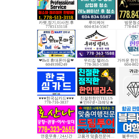
카펫,정기,이사전.후
루미케어
방문청
7785133118
604-834-5567
778-847
❤Bell 휴대폰마을❤
우리집 텔러스
6049398249
778-363-1588
604-802
♥♥♥한국심카드♥♥♥
친절한한인TELUS
778-716-3837
★인터넷+크레딧★
연중무휴 / 24시간
고품격 맞춤전문여행사
블루버드