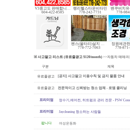
V3중고도 판매합니다.
랭리헬스타운비타민
밴쿠버치유
604-422-8585
778-242-7731
778-984
펜스(울타리)설치 수리
정원에관
778-772-7063
778-871
사고팔고 리스트 (유료줄광고 $120/month)
>>자동차 매매/
구분
제목
[공지] 사고팔고 이용수칙 및 금지 물품 안내
유료줄광고
유료줄광고
전문적이고 신뢰받는 청소 업체 - 로뎀 클리닝
프리미엄
정수기,에어컨, 히트펌프 관리 전문 - PSW Constru
프리미엄
Jaycleaning 청소하는 사람들
팝니다
여성운동화