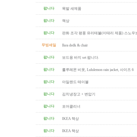
팝니다
목발 새제품
팝니다
책상
팝니다
판화 조각 평풍 유리테불(이태리 제품) 스노우
탁(4인용 나무 조각제품) 소파..
무빙세일
Ikea dedk & chair
팝니다
보드용 바지 set 팝니다.
팝니다
룰루레몬 비옷, Lululemon rain jacket, 사이즈 6
팝니다
아일랜드 테이블
팝니다
김치냉장고 + 변압기
팝니다
포어클리너
팝니다
IKEA 책상
팝니다
IKEA 책상