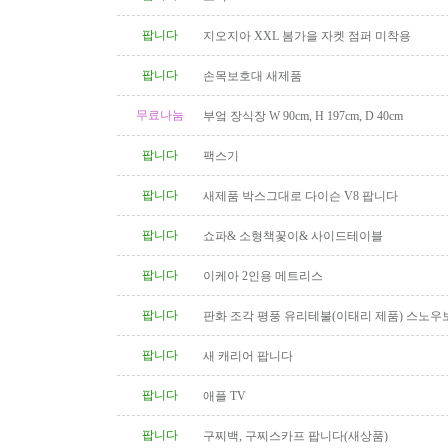
팝니다
지오지아 XXL 봄가을 자켓 점퍼 미착용
팝니다
손목보호대 새제품
무료나눔
부엌 장식장 W 90cm, H 197cm, D 40cm
팝니다
팩스기
팝니다
새제품 박스그대로 다이슨 V8 팝니다
팝니다
쇼파& 소형책꽃이& 사이드테이블
팝니다
이케아 2인용 메트리스
팝니다
판화 조각 평풍 유리테불(이태리 제품) 스노우
탁(4인용 나무 조각제품) 소파..
팝니다
새 캐리어 팝니다
팝니다
애플 TV
팝니다
구찌백, 구찌스카프 팝니다(새상품)