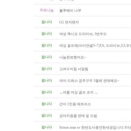
무료나눔
불루베리 나무
팝니다
LG 전자렌지
팝니다
여성 젝시오 드라이브, 3번우드
팝니다
여성 골프채(아이언셑5~7,P,S, 드라이브,3,5,우
팝니다
나눔완료했어요~
팝니다
고려수지침 서암뜸
팝니다
여아 드레스 공주구두 3켤레 판매해요~
팝니다
ㅡ여름 여성 골프 조끼 ㅡ
팝니다
간이 1인용 매트리스
팝니다
강아지용품 판매 및 드림
팝니다
Srixon zstar xv 한번도사용안한새공입니다 3더