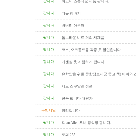
팝니다
아크네 스튜디오 제품 팝니다.
팝니다
디올 청바지
팝니다
버버리 아우터
팝니다
톰브라운 니트 거의 새제품
팝니다
코스, 오크폴트등 각종 옷 할인합니다...
팝니다
에센셜 옷 저렴하게 팝니다.
팝니다
유학맘을 위한 종합정보제공 중고 책) 아이와 
다
팝니다
세모 스쿠알렌 정품.
팝니다
단풍 팝니다 대량가
무빙세일
정리합니다
팝니다
Ethan Allen 코너 장식장 팝니다.
팝니다
로퍼 255