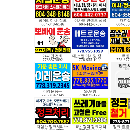
장거리이사 .정크
이사도 인생도 성공
대한
604-348-6146
604-442-0737
604-356
24시간 전화
대,소형 이사및 정크처
무빙
7788875692
778-955-1029
778-877
이레운송~~
SK무빙
778-319-2345
778-835-1770
저렴한 정크처리/소
18년 경력 정크처리
정크 월,금 