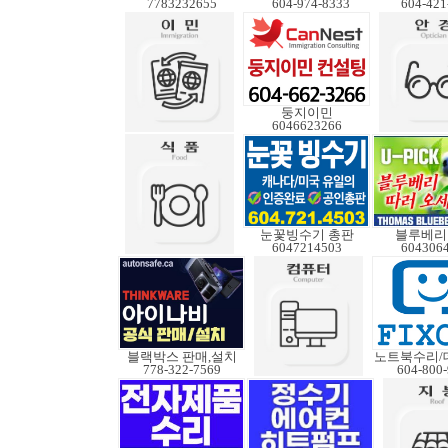
7783232655
604-974-8333
604-421
둥지이민
6046623266
눈꽃빙수기 총판
블루베리
6047214503
604306
블랙박스 판매,설치
778-322-7569
604-800