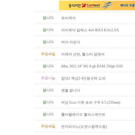
팝니다
유리액자
팝니다
아이케아 칼락스 4x4 IKEA KALLAX
팝니다
여아 자전거
무빙세일
이케아 선반, 툴스타 암체어
팝니다
iMac 2021 24” M1 8 gb RAM 256gb SSD
무료나눔
침대2 책상2 4인용식탁 쇼파
팝니다
캔불 팝니다
팝니다
여성 Ecco 가죽 로퍼 구두 6.5 (235mm)
팝니다
롤러블레이드 롤러스케이트
무빙세일
전자피아노(도란스함께드림)