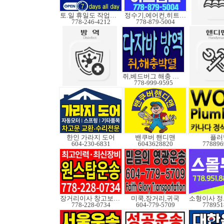
토.일 휴일도 작업가능
정수기,에어컨,히트펌프
778-246-4212
778-879-5004
쥐,베드버그 해충 박멸
778-999-9595
한인 가라지 도어
밴쿠버 핸디맨
플러
604-230-6831
6043628820
778896
장거리이사 창고보관정크
미쿡,장거리,귀국
778-228-0734
604-779-5709
778951