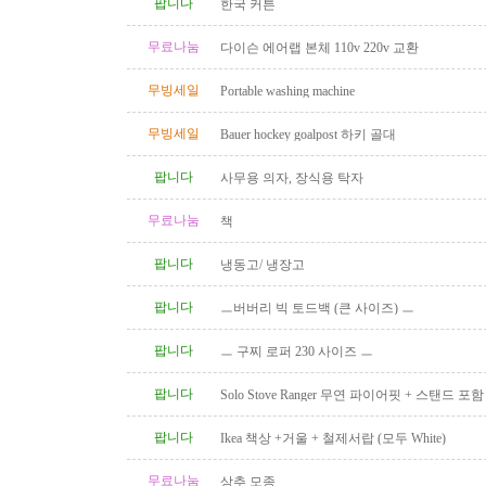
팝니다
한국 커튼
무료나눔
다이슨 에어랩 본체 110v 220v 교환
무빙세일
Portable washing machine
무빙세일
Bauer hockey goalpost 하키 골대
팝니다
사무용 의자, 장식용 탁자
무료나눔
책
팝니다
냉동고/ 냉장고
팝니다
ㅡ버버리 빅 토드백 (큰 사이즈) ㅡ
팝니다
ㅡ 구찌 로퍼 230 사이즈 ㅡ
팝니다
Solo Stove Ranger 무연 파이어핏 + 스탠드 
($110)
팝니다
Ikea 책상 +거울 + 철제서랍 (모두 White)
무료나눔
상추 모종