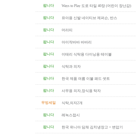
팝니다
Ways to Play 도로 타일 40장 (어린이 장난감)
팝니다
유아용 신발 네이티브 제퍼슨, 반스
팝니다
머리띠
팝니다
아이작바바 바바리
팝니다
이태리 식탁용 다이닝용 테이블
팝니다
식탁과 의자
팝니다
한국 제품 여름 이불 패드 셋트
팝니다
사무용 의자,장식용 탁자
무빙세일
식탁,의자2개
팝니다
레녹스접시
팝니다
한국 위니아 딤채 김치냉장고 + 변압기