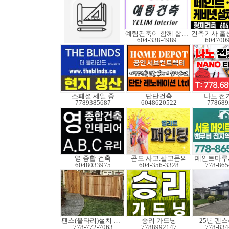
예림건축이 함께 합니다
건축기사 출
604-338-4989
604700
스페셜 세일 중
단단건축
나노 전
7789385687
6048620522
778689
영 종합 건축
콘도 사고.팔고문의
페인트마루
6048033975
604-356-3328
778-865
펜스(울타리)설치 수리
승리 가드닝
25년 펜
778-772-7063
7788992147
778-834