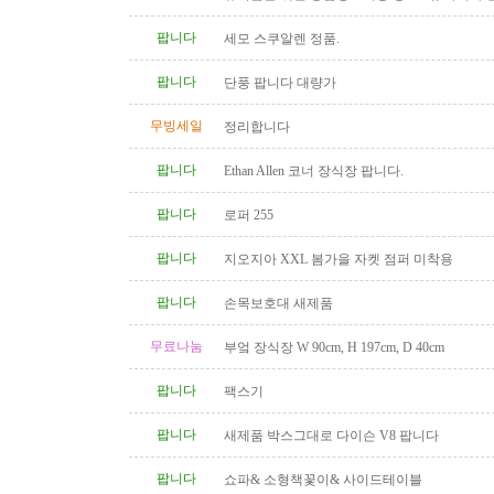
다
팝니다
세모 스쿠알렌 정품.
팝니다
단풍 팝니다 대량가
무빙세일
정리합니다
팝니다
Ethan Allen 코너 장식장 팝니다.
팝니다
로퍼 255
팝니다
지오지아 XXL 봄가을 자켓 점퍼 미착용
팝니다
손목보호대 새제품
무료나눔
부엌 장식장 W 90cm, H 197cm, D 40cm
팝니다
팩스기
팝니다
새제품 박스그대로 다이슨 V8 팝니다
팝니다
쇼파& 소형책꽃이& 사이드테이블