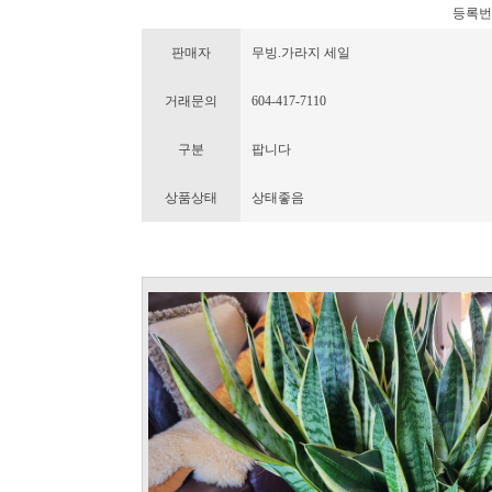
등록번호 :
판매자
무빙.가라지 세일
거래문의
604-417-7110
구분
팝니다
상품상태
상태좋음