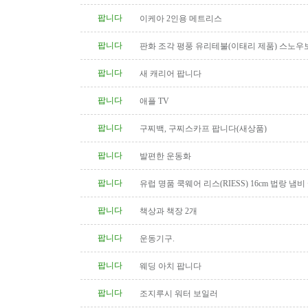
팝니다
이케아 2인용 메트리스
팝니다
판화 조각 평풍 유리테불(이태리 제품) 스노우
탁(4인용 나무 조각제품) 소파..
팝니다
새 캐리어 팝니다
팝니다
애플 TV
팝니다
구찌백, 구찌스카프 팝니다(새상품)
팝니다
발편한 운동화
팝니다
유럽 명품 쿡웨어 리스(RIESS) 16cm 법랑 냄비
팝니다
책상과 책장 2개
팝니다
운동기구.
팝니다
웨딩 아치 팝니다
팝니다
조지루시 워터 보일러