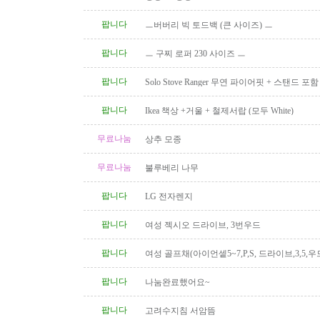
팝니다
ㅡ버버리 빅 토드백 (큰 사이즈) ㅡ
팝니다
ㅡ 구찌 로퍼 230 사이즈 ㅡ
팝니다
Solo Stove Ranger 무연 파이어핏 + 스탠드 
($110)
팝니다
Ikea 책상 +거울 + 철제서랍 (모두 White)
무료나눔
상추 모종
무료나눔
불루베리 나무
팝니다
LG 전자렌지
팝니다
여성 젝시오 드라이브, 3번우드
팝니다
여성 골프채(아이언셑5~7,P,S, 드라이브,3,5,우
팝니다
나눔완료했어요~
팝니다
고려수지침 서암뜸