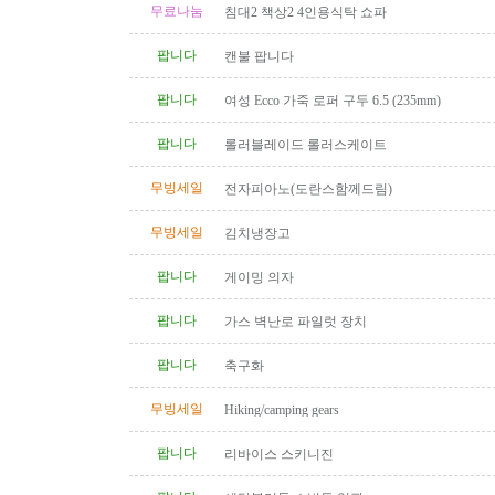
무료나눔
침대2 책상2 4인용식탁 쇼파
팝니다
캔불 팝니다
팝니다
여성 Ecco 가죽 로퍼 구두 6.5 (235mm)
팝니다
롤러블레이드 롤러스케이트
무빙세일
전자피아노(도란스함께드림)
무빙세일
김치냉장고
팝니다
게이밍 의자
팝니다
가스 벽난로 파일럿 장치
팝니다
축구화
무빙세일
Hiking/camping gears
팝니다
리바이스 스키니진