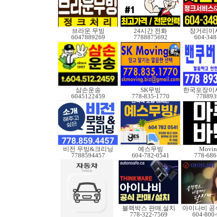
브라운 무빙
24시간 전화
장거리이사
6047889269
7788875692
604-348
삼손운송
SK무빙
6045122459
778-835-1770
778893
비전 무빙&크리닝
예스무빙
Movin
7788594457
604-782-0541
778-686
블랙박스 판매,설치
아이나비 공
778-322-7569
604-800