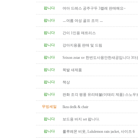
팝니다
여아 드레스 공주구두 3켤레 판매해요~
팝니다
ㅡ여름 여성 골프 조끼 ㅡ
팝니다
간이 1인용 매트리스
팝니다
강아지용품 판매 및 드림
팝니다
Srixon zstar xv 한번도사용안한새공입니다 3더
팝니다
목발 새제품
팝니다
책상
팝니다
판화 조각 평풍 유리테불(이태리 제품) 스노우
탁(4인용 나무 조각제품) 소파..
무빙세일
Ikea dedk & chair
팝니다
보드용 바지 set 팝니다.
팝니다
룰루레몬 비옷, Lululemon rain jacket, 사이즈 6