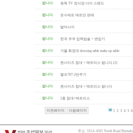
팝니다
원목 TV 장식장 다이 스텐드
팝니다
온수매트 매트만 판매
팝니다
발마사지
팝니다
한국 쿠쿠 압력밥솥 + 변압기
팝니다
거울 화장대 dressing table make up table
팝니다
퀸사이즈 침대 + 메트리스 팝니다 (2)
팝니다
엘프707-2반주기
팝니다
퀸사이즈 침대 + 메트리스 팝니다
팝니다
2층 침대+메트리스
이전페이지
다음페이지
1
2
3
4
5
6
주소: 331A-4501 North Road Burnaby