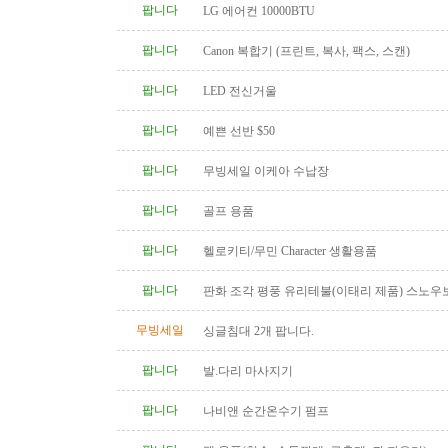
팝니다
LG 에어컨 10000BTU
팝니다
Canon 복합기 (프린트, 복사, 팩스, 스캔)
팝니다
LED 전신거울
팝니다
예쁜 선반 $50
팝니다
무빙세일 이케아 수납장
팝니다
골프 용품
팝니다
헬로키티/무민 Character 생활용품
팝니다
판화 조각 평풍 유리테불(이태리 제품) 스노우
탁(4인용 나무 조각제품) 소파..
무빙세일
싱글침대 2개 팝니다.
팝니다
발.다리 마사지기
팝니다
나비앤 순간온수기 펌프