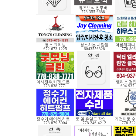
뮤즈보석 벤쿠버
778-355-6688
통스 크리닝
청소하는 사람들
더블해피니
672-673-1225
6043556828
778-896
이사전후,카펫,모든청소
엘리스 검
778-838-7771
604-937
정수기,에어컨,히트펌프
토.일 휴일도 작업가능
778-879-5004
778-246-4212
778-522