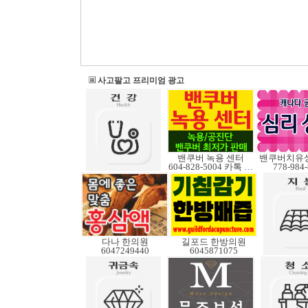
사고팔고 프리미엄 광고
밴쿠버 녹용 센터
밴쿠버치유
604-828-5004 카톡 Elkcanada
778-984
다나 한의원
길포드 한방의원
6047249440
6045871075