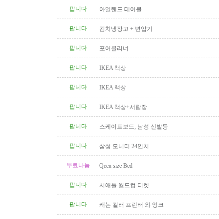
팝니다
아일랜드 테이블
팝니다
김치냉장고 + 변압기
팝니다
포어클리너
팝니다
IKEA 책상
팝니다
IKEA 책상
팝니다
IKEA 책상+서랍장
팝니다
스케이트보드, 남성 신발등
팝니다
삼성 모니터 24인치
무료나눔
Qeen size Bed
팝니다
시애틀 월드컵 티켓
팝니다
캐논 컬러 프린터 와 잉크