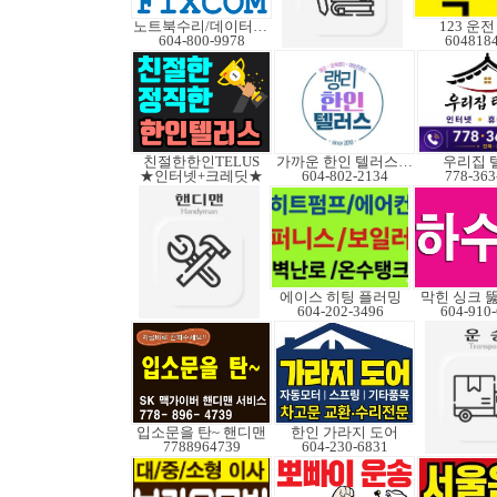
노트북수리/데이터복구
123 운
604-800-9978
604818
친절한한인TELUS
가까운 한인 텔러스쿠도
우리집 
★인터넷+크레딧★
604-802-2134
778-363
에이스 히팅 플러밍
막힌 싱크 
604-202-3496
604-910
입소문을 탄~ 핸디맨
한인 가라지 도어
7788964739
604-230-6831