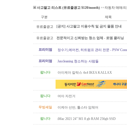
사고팔고 리스트 (유료줄광고 $120/month)
>>자동차 매매/
구분
제목
[공지] 사고팔고 이용수칙 및 금지 물품 안내
유료줄광고
유료줄광고
전문적이고 신뢰받는 청소 업체 - 로뎀 클리닝
프리미엄
정수기,에어컨, 히트펌프 관리 전문 - PSW Constru
프리미엄
Jaycleaning 청소하는 사람들
팝니다
아이케아 칼락스 4x4 IKEA KALLAX
팝니다
여아 자전거
무빙세일
이케아 선반, 툴스타 암체어
팝니다
iMac 2021 24” M1 8 gb RAM 256gb SSD