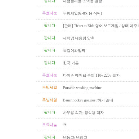
팝니다
새텀블러들 스벅등 일괄
무료나눔
무빙세일(6~8인용 식탁)
팝니다
[판매] Ticket to Ride 영어 보드게임 / 상태 아주
품 완비
팝니다
세탁망 대용량 압축
팝니다
목걸이와팔찌
팝니다
한국 커튼
무료나눔
다이슨 에어랩 본체 110v 220v 교환
무빙세일
Portable washing machine
무빙세일
Bauer hockey goalpost 하키 골대
팝니다
사무용 의자, 장식용 탁자
무료나눔
책
팝니다
냉동고/ 냉장고