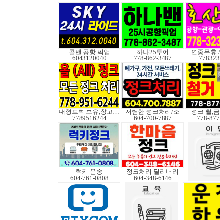
콜밴 공항 픽업
하나25투어
연중무휴 /
6043120040
778-862-3487
778323
대형트럭 보유,창고보관
저렴한 정크처리/소
정크 월,금 
7789516244
604-700-7887
778-877
럭키 운송
정크처리 딜리버리
604-761-0808
604-348-6146