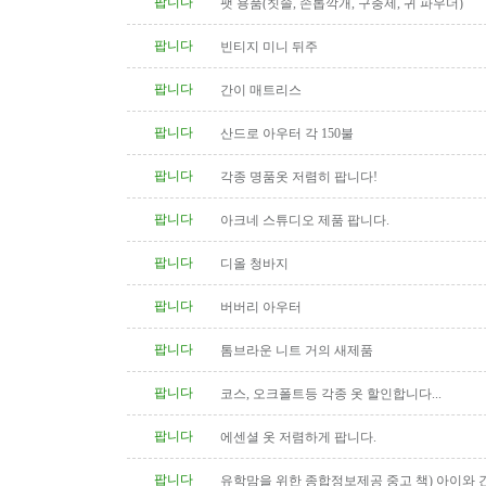
팝니다
팻 용품(칫솔, 손톱깍개, 구충제, 귀 파우더)
팝니다
빈티지 미니 뒤주
팝니다
간이 매트리스
팝니다
산드로 아우터 각 150불
팝니다
각종 명품옷 저렴히 팝니다!
팝니다
아크네 스튜디오 제품 팝니다.
팝니다
디올 청바지
팝니다
버버리 아우터
팝니다
톰브라운 니트 거의 새제품
팝니다
코스, 오크폴트등 각종 옷 할인합니다...
팝니다
에센셜 옷 저렴하게 팝니다.
팝니다
유학맘을 위한 종합정보제공 중고 책) 아이와 