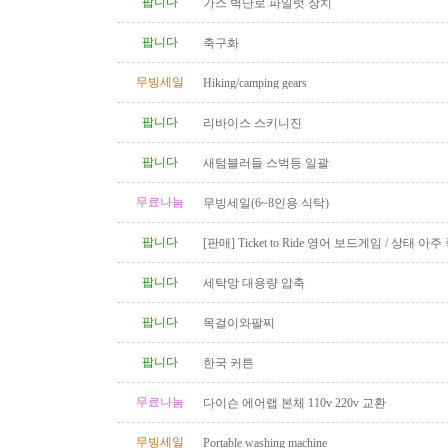
팝니다
가스 벽난로 파일럿 장치
팝니다
축구화
무빙세일
Hiking/camping gears
팝니다
리바이스 스키니진
팝니다
새텀블러들 스벅등 일괄
무료나눔
무빙세일(6~8인용 식탁)
팝니다
[판매] Ticket to Ride 영어 보드게임 / 상태 아주
품 완비
팝니다
세탁망 대용량 압축
팝니다
목걸이와팔찌
팝니다
한국 커튼
무료나눔
다이슨 에어랩 본체 110v 220v 교환
무빙세일
Portable washing machine