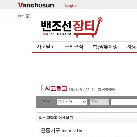
Login
닫기
사고팔고
구인구직
학원/튜터링
자동
검색
|
사고팔고 상세보기
운동기구 lnspire ftx