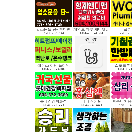
입소문을 탄~ 핸디맨
페인트 마루 캐비넷코팅
플러
7788964739
604-700-9144
778896
에이스 히팅 플러밍
길포드 한
604-202-3496
604587
롯데건강백화점
다나 한의원
밴쿠버치유
6048721669
6047249440
778-984