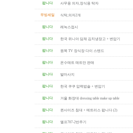
팝니다
사무용 의자,장식용 탁자
무빙세일
식탁,의자2개
팝니다
레녹스접시
팝니다
한국 위니아 딤채 김치냉장고 + 변압기
팝니다
원목 TV 장식장 다이 스텐드
팝니다
온수매트 매트만 판매
팝니다
발마사지
팝니다
한국 쿠쿠 압력밥솥 + 변압기
팝니다
거울 화장대 dressing table make up table
팝니다
퀸사이즈 침대 + 메트리스 팝니다 (2)
팝니다
엘프707-2반주기