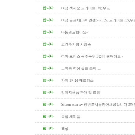
팝니다
여성 젝시오 드라이브, 3번우드
팝니다
여성 골프채(아이언셑5~7,P,S, 드라이브,3,5,우
팝니다
나눔완료했어요~
팝니다
고려수지침 서암뜸
팝니다
여아 드레스 공주구두 3켤레 판매해요~
팝니다
ㅡ여름 여성 골프 조끼 ㅡ
팝니다
간이 1인용 매트리스
팝니다
강아지용품 판매 및 드림
팝니다
Srixon zstar xv 한번도사용안한새공입니다 3더
팝니다
목발 새제품
팝니다
책상