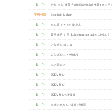
팝니다
판화 조각 평풍 유리테불(이태리 제품) 스노우
탁(4인용 나무 조각제품) 소파..
무빙세일
Ikea dedk & chair
팝니다
보드용 바지 set 팝니다.
팝니다
룰루레몬 비옷, Lululemon rain jacket, 사이즈 6
팝니다
아일랜드 테이블
팝니다
김치냉장고 + 변압기
팝니다
포어클리너
팝니다
IKEA 책상
팝니다
IKEA 책상
팝니다
IKEA 책상+서랍장
팝니다
스케이트보드, 남성 신발등