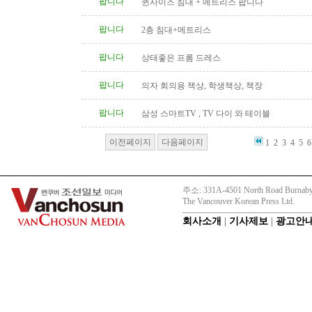
팝니다
퀸사이즈 침대 + 메트리스 팝니다
팝니다
2층 침대+메트리스
팝니다
상태좋은 프롬 드레스
팝니다
의자 회의용 책상, 학생책상, 책장
팝니다
삼성 스마트TV , TV 다이 와 테이블
이전페이지
다음페이지
1
2
3
4
5
6
주소: 331A-4501 North Road Burnaby
The Vancouver Korean Press Ltd.
회사소개
|
기사제보
|
광고안