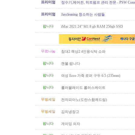
프리미엄
정수기,에어컨, 히트펌프 관리 전문 - PSW Constru
프리미엄
Jaycleaning 청소하는 사람들
팝니다
iMac 2021 24” M1 8 gb RAM 256gb SSD
무료나눔
침대2 책상2 4인용식탁 쇼파
팝니다
캔불 팝니다
팝니다
여성 Ecco 가죽 로퍼 구두 6.5 (235mm)
팝니다
롤러블레이드 롤러스케이트
무빙세일
전자피아노(도란스함께드림)
무빙세일
김치냉장고
팝니다
게이밍 의자