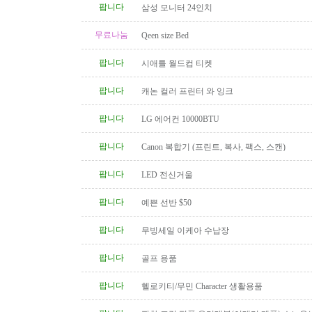
팝니다
삼성 모니터 24인치
무료나눔
Qeen size Bed
팝니다
시애틀 월드컵 티켓
팝니다
캐논 컬러 프린터 와 잉크
팝니다
LG 에어컨 10000BTU
팝니다
Canon 복합기 (프린트, 복사, 팩스, 스캔)
팝니다
LED 전신거울
팝니다
예쁜 선반 $50
팝니다
무빙세일 이케아 수납장
팝니다
골프 용품
팝니다
헬로키티/무민 Character 생활용품