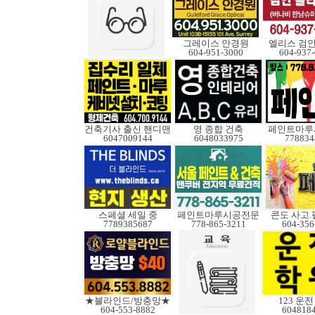
그레이스 안경원
엘리스 검
604-951-3000
604-937
건축기사 출신 핸디맨
영 종합 건축
페인트마루
6047009144
6048033975
778834
스페셜 세일 중
페인트마루시공전문
콘도 사고
7789385687
778-865-3211
604-356
★블라인드/방충망★
123 운
604-553-8882
604818