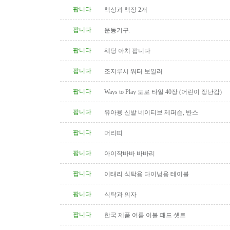
팝니다
책상과 책장 2개
팝니다
운동기구.
팝니다
웨딩 아치 팝니다
팝니다
조지루시 워터 보일러
팝니다
Ways to Play 도로 타일 40장 (어린이 장난감)
팝니다
유아용 신발 네이티브 제퍼슨, 반스
팝니다
머리띠
팝니다
아이작바바 바바리
팝니다
이태리 식탁용 다이닝용 테이블
팝니다
식탁과 의자
팝니다
한국 제품 여름 이불 패드 셋트