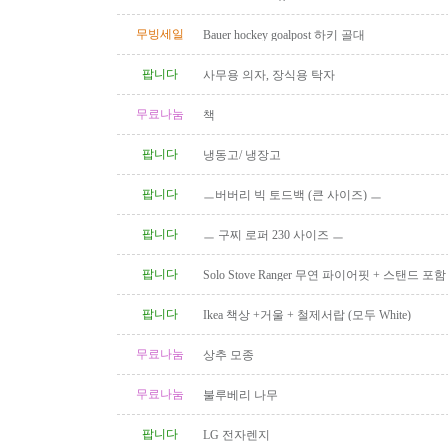
무빙세일
Bauer hockey goalpost 하키 골대
팝니다
사무용 의자, 장식용 탁자
무료나눔
책
팝니다
냉동고/ 냉장고
팝니다
ㅡ버버리 빅 토드백 (큰 사이즈) ㅡ
팝니다
ㅡ 구찌 로퍼 230 사이즈 ㅡ
팝니다
Solo Stove Ranger 무연 파이어핏 + 스탠드 
($110)
팝니다
Ikea 책상 +거울 + 철제서랍 (모두 White)
무료나눔
상추 모종
무료나눔
불루베리 나무
팝니다
LG 전자렌지