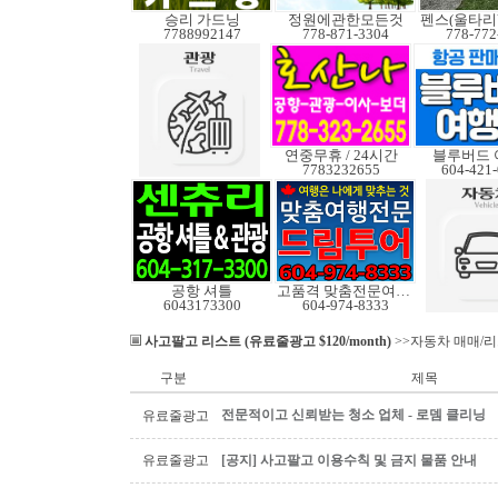
승리 가드닝
정원에관한모든것
7788992147
778-871-3304
778-772
연중무휴 / 24시간
블루버드 
7783232655
604-421
공항 셔틀
고품격 맞춤전문여행사
6043173300
604-974-8333
사고팔고 리스트 (유료줄광고 $120/month)
>>자동차 매매/
구분
제목
전문적이고 신뢰받는 청소 업체 - 로뎀 클리닝
유료줄광고
유료줄광고
[공지] 사고팔고 이용수칙 및 금지 물품 안내