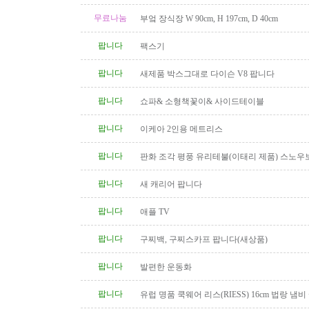
무료나눔
부엌 장식장 W 90cm, H 197cm, D 40cm
팝니다
팩스기
팝니다
새제품 박스그대로 다이슨 V8 팝니다
팝니다
쇼파& 소형책꽃이& 사이드테이블
팝니다
이케아 2인용 메트리스
팝니다
판화 조각 평풍 유리테불(이태리 제품) 스노우
탁(4인용 나무 조각제품) 소파..
팝니다
새 캐리어 팝니다
팝니다
애플 TV
팝니다
구찌백, 구찌스카프 팝니다(새상품)
팝니다
발편한 운동화
팝니다
유럽 명품 쿡웨어 리스(RIESS) 16cm 법랑 냄비