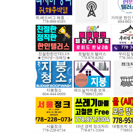
쥐,베드버그 해충 박멸
778-999-9595
604-802
친절한한인TELUS
토탈링크 텔러스
우리집 
★인터넷+크레딧★
778.870.8282
778-363
지붕청소
레드실자격증 보유업체
604-444-0009
7788615200
서울정크
18년 경력 정크처리
778-228-0734
778-871-3304
778951