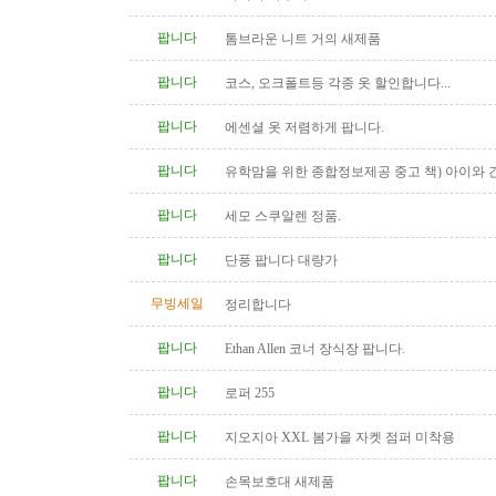
팝니다
톰브라운 니트 거의 새제품
팝니다
코스, 오크폴트등 각종 옷 할인합니다...
팝니다
에센셜 옷 저렴하게 팝니다.
팝니다
유학맘을 위한 종합정보제공 중고 책) 아이와 
다
팝니다
세모 스쿠알렌 정품.
팝니다
단풍 팝니다 대량가
무빙세일
정리합니다
팝니다
Ethan Allen 코너 장식장 팝니다.
팝니다
로퍼 255
팝니다
지오지아 XXL 봄가을 자켓 점퍼 미착용
팝니다
손목보호대 새제품