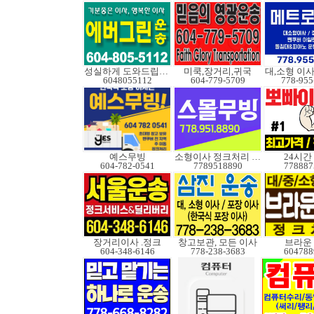
성실하게 도와드립니다
미쿡,장거리,귀국
6048055112
604-779-5709
778-955
예스무빙
소형이사 정크처리 무빙
24시간
604-782-0541
7789518890
778887
장거리이사 .정크
창고보관, 모든 이사
브라운
604-348-6146
778-238-3683
604788