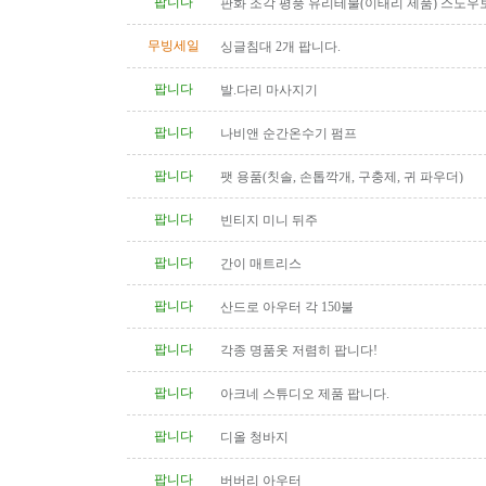
팝니다
판화 조각 평풍 유리테불(이태리 제품) 스노우
탁(4인용 나무 조각제품) 소파..
무빙세일
싱글침대 2개 팝니다.
팝니다
발.다리 마사지기
팝니다
나비앤 순간온수기 펌프
팝니다
팻 용품(칫솔, 손톱깍개, 구충제, 귀 파우더)
팝니다
빈티지 미니 뒤주
팝니다
간이 매트리스
팝니다
산드로 아우터 각 150불
팝니다
각종 명품옷 저렴히 팝니다!
팝니다
아크네 스튜디오 제품 팝니다.
팝니다
디올 청바지
팝니다
버버리 아우터