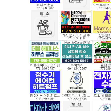
하나로 운송
7786688282
778-242
카펫,정기,이사전.후
방문청
7785133118
778-847
더블해피니스 클리닝
루미케어
로뎀 
778-896-6787
604-834-5567
778689
정수기,에어컨,히트펌프
가전제품 수리 /집수리
778-879-5004
778-522-6235
778-246