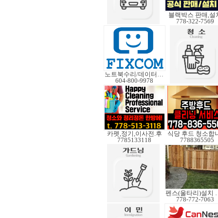
블랙박스 판매,설
778-322-7569
노트북수리/데이터복구
604-800-9978
카펫,정기,이사전.후
식당 후드 청소합
7785133118
7788365505
펜스(울타리
778-772-7063