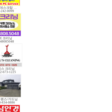
노트북/데스크탑 수리
-242-0099
덕 크리닝
48085048
통스 크리닝
2-673-1225
년 펜스/가드닝
8-834-0886