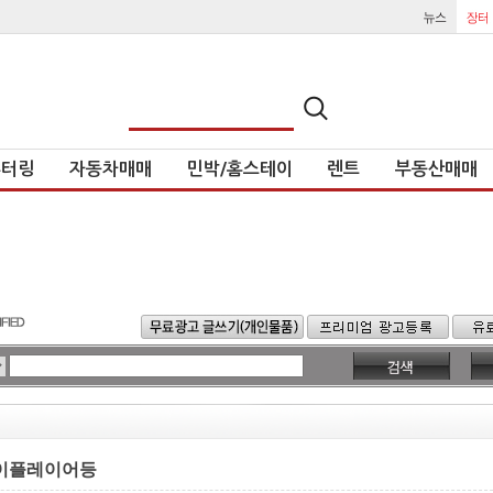
튜터링
자동차매매
민박/홈스테이
렌트
부동산매매
레이플레이어등