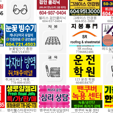
엘리스 검안클리닉
그레이스 안경원
604-937-0404
604-951-3000
604
눈꽃빙수기 총판
SR roofing
6047214503
7786882486
77
쥐,베드버그 해충 박멸
123 운전 학원
778-999-9595
6048184707
V3중고도 판매합니다.
랭리헬스타운비타민
밴쿠버치유상담센터
밴쿠버 녹용 센터
길