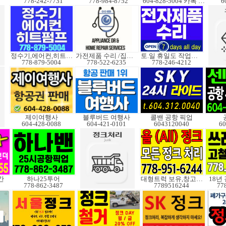
778-242-7731
778-984-8752
604-828-5004 카톡 Elkcanada
6
정수기,에어컨,히트펌프
가전제품 수리 /집수리
토.일 휴일도 작업가능
778-879-5004
778-522-6235
778-246-4212
제이여행사
블루버드 여행사
콜밴 공항 픽업
604-428-0088
604-421-0101
6043120040
60
간
하나25투어
대형트럭 보유,창고보관
18년
778-862-3487
7789516244
77