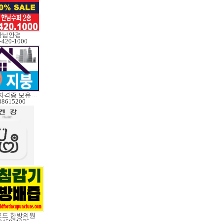
한남안경
-420-1000
레드실자격증 보유업체
88615200
포드 한방의원