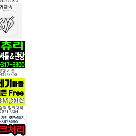
045871075
공항 셔틀
43173300
 경력 정크처리
8-871-3304