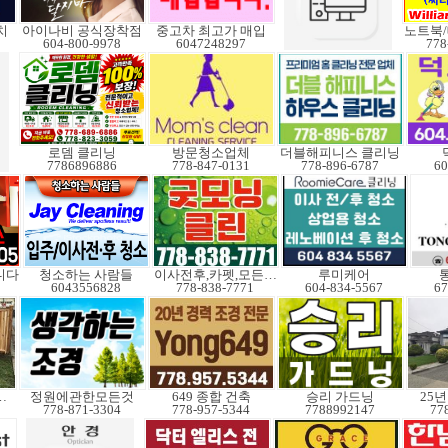
치
아이나비 공식장착점
중고차 최고가 매입
604-800-9978
6047248297
778
로뎀 클리닝
방문청소업체
더블해피니스 클리닝
7786896886
778-847-0131
778-896-6787
60
니다
청소하는 사람들
이사전후,카펫,모든청소
루미케어
6043556828
778-838-7771
604-834-5567
67
)설치 수리
정원에관한모든것
649 종합 건축
승리 가드닝
25
778-871-3304
778-957-5344
7788992147
77