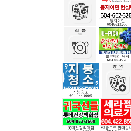
둥지이민
6046623266
블루베리 유픽
6043064926
지붕청소
604-444-0009
롯데건강백화점