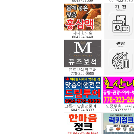
6048721669
604-422-8585
다나 한의원
6047249440
뮤즈보석 벤쿠버
778-355-6688
고품격 맞춤전문여행사
연중무휴 / 24시
604-974-8333
7783232655