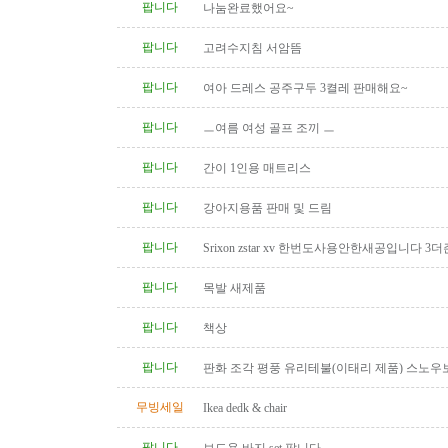
팝니다
나눔완료했어요~
팝니다
고려수지침 서암뜸
팝니다
여아 드레스 공주구두 3켤레 판매해요~
팝니다
ㅡ여름 여성 골프 조끼 ㅡ
팝니다
간이 1인용 매트리스
팝니다
강아지용품 판매 및 드림
팝니다
Srixon zstar xv 한번도사용안한새공입니다 3더
팝니다
목발 새제품
팝니다
책상
팝니다
판화 조각 평풍 유리테불(이태리 제품) 스노우
탁(4인용 나무 조각제품) 소파..
무빙세일
Ikea dedk & chair
팝니다