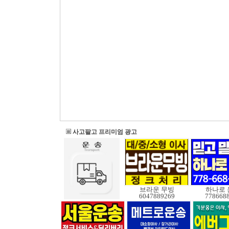
사고팔고 프리미엄 광고
브라운 무빙
하나로 
6047889269
778668