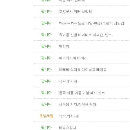
웨딩 아치 팝니다
팝니다
조지루시 워터 보일러
팝니다
Ways to Play 도로 타일 40장 (어린이 장난감)
팝니다
유아용 신발 네이티브 제퍼슨, 반스
팝니다
머리띠
팝니다
아이작바바 바바리
팝니다
이태리 식탁용 다이닝용 테이블
팝니다
식탁과 의자
팝니다
한국 제품 여름 이불 패드 셋트
팝니다
사무용 의자,장식용 탁자
무빙세일
식탁,의자2개
팝니다
레녹스접시