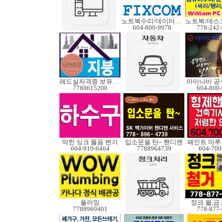
노트북수리/데이터복구
604-800-9978
778-242
레드실자격증 보유업체
아이나비 공
7788615200
604-800
막힌 싱크 뚫음 변기
입소문을 탄~ 핸디맨
604-910-6464
7788964739
604-700
플러밍
정크 월,금 
7788969401
778-877