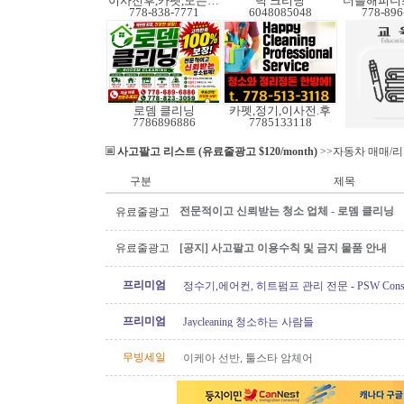
이사전후,카펫,모든청소
덕 크리닝
더블해피니
778-838-7771
6048085048
778-896
로뎀 클리닝
카펫,정기,이사전.후
7786896886
7785133118
사고팔고 리스트 (유료줄광고 $120/month)
>>자동차 매매/
구분
제목
전문적이고 신뢰받는 청소 업체 - 로뎀 클리닝
유료줄광고
유료줄광고
[공지] 사고팔고 이용수칙 및 금지 물품 안내
프리미엄
정수기,에어컨, 히트펌프 관리 전문 - PSW Constru
프리미엄
Jaycleaning 청소하는 사람들
무빙세일
이케아 선반, 툴스타 암체어