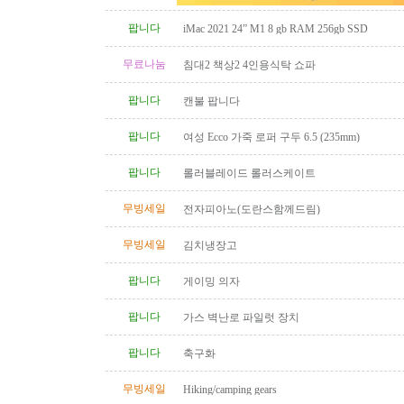
팝니다
iMac 2021 24” M1 8 gb RAM 256gb SSD
무료나눔
침대2 책상2 4인용식탁 쇼파
팝니다
캔불 팝니다
팝니다
여성 Ecco 가죽 로퍼 구두 6.5 (235mm)
팝니다
롤러블레이드 롤러스케이트
무빙세일
전자피아노(도란스함께드림)
무빙세일
김치냉장고
팝니다
게이밍 의자
팝니다
가스 벽난로 파일럿 장치
팝니다
축구화
무빙세일
Hiking/camping gears