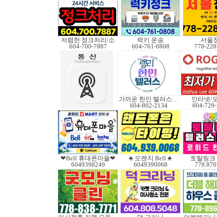
저렴한 정크처리/소
럭키 운송
서울
604-700-7887
604-761-0808
778-228
가까운 한인 텔러스쿠도
인터넷/
604-802-2134
604-729
❤Bell 휴대폰마을❤
♣ 오렌지 Bell ♣
토탈링크
6049398249
6049390068
778.870