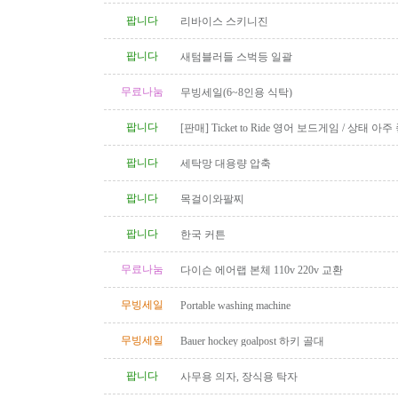
팝니다
리바이스 스키니진
팝니다
새텀블러들 스벅등 일괄
무료나눔
무빙세일(6~8인용 식탁)
팝니다
[판매] Ticket to Ride 영어 보드게임 / 상태 아주
품 완비
팝니다
세탁망 대용량 압축
팝니다
목걸이와팔찌
팝니다
한국 커튼
무료나눔
다이슨 에어랩 본체 110v 220v 교환
무빙세일
Portable washing machine
무빙세일
Bauer hockey goalpost 하키 골대
팝니다
사무용 의자, 장식용 탁자