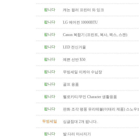
팝니다
캐논 컬러 프린터 와 잉크
팝니다
LG 에어컨 10000BTU
팝니다
Canon 복합기 (프린트, 복사, 팩스, 스캔)
팝니다
LED 전신거울
팝니다
예쁜 선반 $50
팝니다
무빙세일 이케아 수납장
팝니다
골프 용품
팝니다
헬로키티/무민 Character 생활용품
팝니다
판화 조각 평풍 유리테불(이태리 제품) 스노우
탁(4인용 나무 조각제품) 소파..
무빙세일
싱글침대 2개 팝니다.
팝니다
발.다리 마사지기