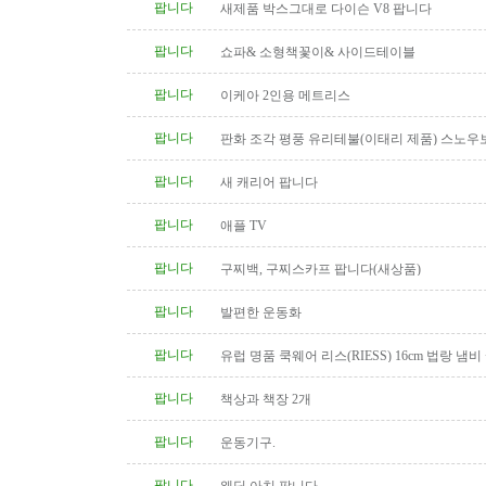
팝니다
새제품 박스그대로 다이슨 V8 팝니다
팝니다
쇼파& 소형책꽃이& 사이드테이블
팝니다
이케아 2인용 메트리스
팝니다
판화 조각 평풍 유리테불(이태리 제품) 스노우
탁(4인용 나무 조각제품) 소파..
팝니다
새 캐리어 팝니다
팝니다
애플 TV
팝니다
구찌백, 구찌스카프 팝니다(새상품)
팝니다
발편한 운동화
팝니다
유럽 명품 쿡웨어 리스(RIESS) 16cm 법랑 냄비
팝니다
책상과 책장 2개
팝니다
운동기구.
팝니다