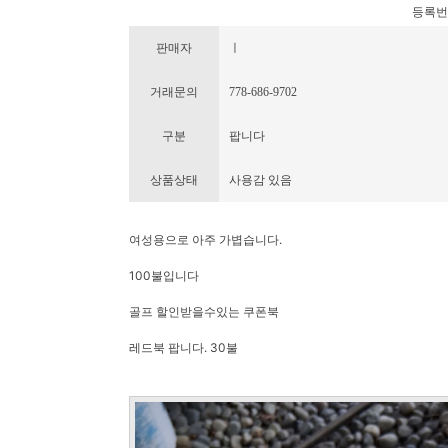
등록번호 :
판매자
ㅣ
거래문의
778-686-9702
구분
팝니다
상품상태
사용감 있음
여성용으로 아주 가볍습니다.
100불입니다
골프 할인받을수있는 쿠폰북
레드북 팝니다. 30불