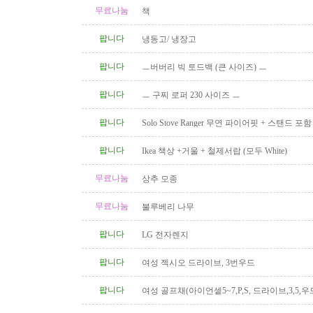
무료나눔
책
팝니다
냉동고/ 냉장고
팝니다
ㅡ버버리 빅 토드백 (큰 사이즈) ㅡ
팝니다
ㅡ 구찌 로퍼 230 사이즈 ㅡ
팝니다
Solo Stove Ranger 무연 파이어핏 + 스탠드 
($110)
팝니다
Ikea 책상 +거울 + 철제서랍 (모두 White)
무료나눔
상추 모종
무료나눔
불루베리 나무
팝니다
LG 전자렌지
팝니다
여성 젝시오 드라이브, 3번우드
팝니다
여성 골프채(아이언셑5~7,P,S, 드라이브,3,5,우