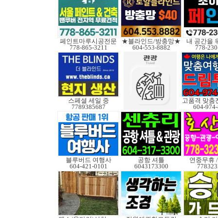
페인트마루시공전문
★블라인드/방충망★
내 공간을 
778-865-3211
604-553-8882
778-230
스페셜 세일 중
7789385687
604-974
블루버드 여행사
공항 셔틀
연중무휴 /
604-421-0101
6043173300
778323