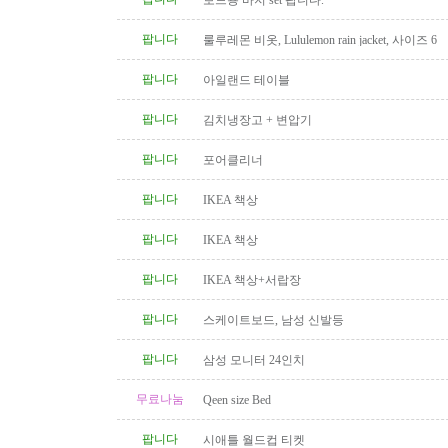
보드용 바지 set 팝니다.
팝니다
룰루레몬 비옷, Lululemon rain jacket, 사이즈 6
팝니다
아일랜드 테이블
팝니다
김치냉장고 + 변압기
팝니다
포어클리너
팝니다
IKEA 책상
팝니다
IKEA 책상
팝니다
IKEA 책상+서랍장
팝니다
스케이트보드, 남성 신발등
팝니다
삼성 모니터 24인치
무료나눔
Qeen size Bed
팝니다
시애틀 월드컵 티켓