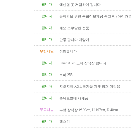
팝니다
에센셜 옷 저렴하게 팝니다.
팝니다
유학맘을 위한 종합정보제공 중고 책) 아이와 
다
팝니다
세모 스쿠알렌 정품.
팝니다
단풍 팝니다 대량가
무빙세일
정리합니다
팝니다
Ethan Allen 코너 장식장 팝니다.
팝니다
로퍼 255
팝니다
지오지아 XXL 봄가을 자켓 점퍼 미착용
팝니다
손목보호대 새제품
무료나눔
부엌 장식장 W 90cm, H 197cm, D 40cm
팝니다
팩스기