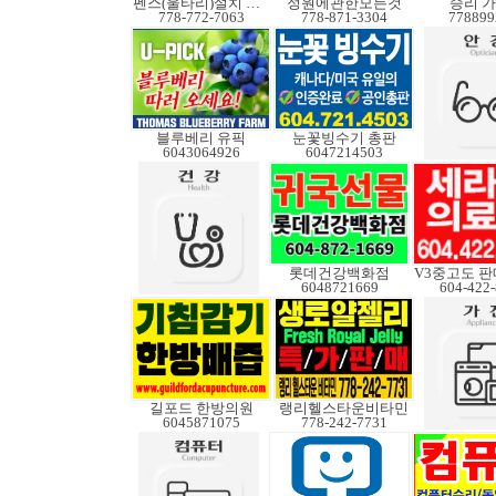
펜스(울타리)설치 수리
정원에관한모든것
승리 
778-772-7063
778-871-3304
778899
블루베리 유픽
눈꽃빙수기 총판
6043064926
6047214503
롯데건강백화점
6048721669
604-422
길포드 한방의원
랭리헬스타운비타민
6045871075
778-242-7731