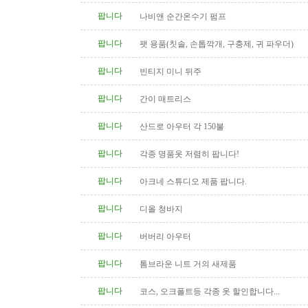
팝니다
나비앤 순간온수기 펌프
팝니다
팻 용품(칫솔, 손톱깍개, 구충제, 귀 파우더)
팝니다
빈티지 미니 뒤주
팝니다
간이 매트리스
팝니다
산드로 아우터 각 150불
팝니다
각종 명품옷 저렴히 팝니다!
팝니다
아크네 스튜디오 제품 팝니다.
팝니다
디올 청바지
팝니다
버버리 아우터
팝니다
톰브라운 니트 거의 새제품
팝니다
코스, 오크폴트등 각종 옷 할인합니다...