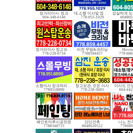
장거리이사 .정크
대,소형 이사및 정크처
604-348-6146
778-955-1029
604805
장거리이사 창고보관정크
비전 무빙&크리닝
Movin
778-228-0734
7788594457
778-686
소형이사 정크처리 무빙
창고보관, 모든 이사
이사도 인
7789518890
778-238-3683
604-442
페인트마루시공전문
단단건축
나노 전
7788348715
6048620522
778689