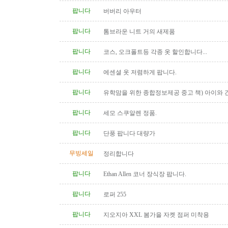
팝니다
버버리 아우터
팝니다
톰브라운 니트 거의 새제품
팝니다
코스, 오크폴트등 각종 옷 할인합니다...
팝니다
에센셜 옷 저렴하게 팝니다.
팝니다
유학맘을 위한 종합정보제공 중고 책) 아이와 
다
팝니다
세모 스쿠알렌 정품.
팝니다
단풍 팝니다 대량가
무빙세일
정리합니다
팝니다
Ethan Allen 코너 장식장 팝니다.
팝니다
로퍼 255
팝니다
지오지아 XXL 봄가을 자켓 점퍼 미착용