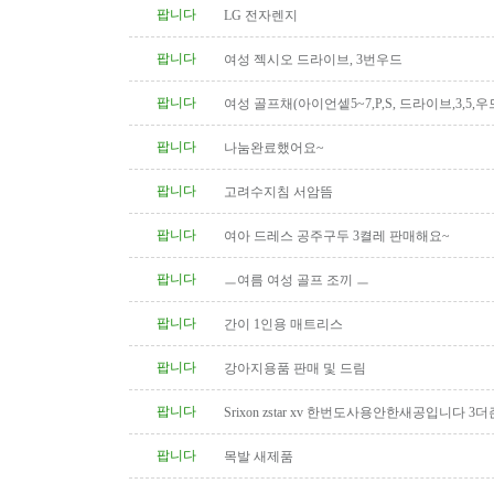
팝니다
LG 전자렌지
팝니다
여성 젝시오 드라이브, 3번우드
팝니다
여성 골프채(아이언셑5~7,P,S, 드라이브,3,5,우
팝니다
나눔완료했어요~
팝니다
고려수지침 서암뜸
팝니다
여아 드레스 공주구두 3켤레 판매해요~
팝니다
ㅡ여름 여성 골프 조끼 ㅡ
팝니다
간이 1인용 매트리스
팝니다
강아지용품 판매 및 드림
팝니다
Srixon zstar xv 한번도사용안한새공입니다 3더
팝니다
목발 새제품