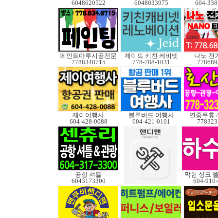
6048620522
6048033975
604-338
페인트마루시공전문
제이드 키친 케비넷
나노 전
7788348715
778-788-1031
778689
제이여행사
블루버드 여행사
연중무휴 /
604-428-0088
604-421-0101
778323
공항 셔틀
막힌 싱크 
6043173300
604-910