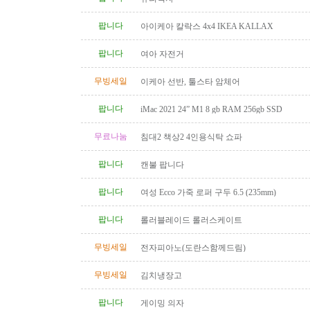
팝니다
아이케아 칼락스 4x4 IKEA KALLAX
팝니다
여아 자전거
무빙세일
이케아 선반, 툴스타 암체어
팝니다
iMac 2021 24” M1 8 gb RAM 256gb SSD
무료나눔
침대2 책상2 4인용식탁 쇼파
팝니다
캔불 팝니다
팝니다
여성 Ecco 가죽 로퍼 구두 6.5 (235mm)
팝니다
롤러블레이드 롤러스케이트
무빙세일
전자피아노(도란스함께드림)
무빙세일
김치냉장고
팝니다
게이밍 의자