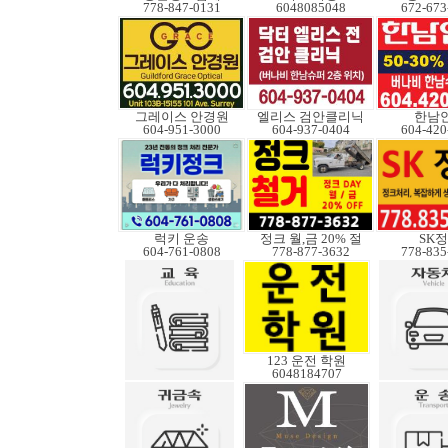
778-847-0131
6048085048
672-673
그레이스 안경원
엘리스 검안클리닉
한남
604-951-3000
604-937-0404
604-420
럭키 운송
정크 월,금 20% 절
SK
604-761-0808
778-877-3632
778-835
123 운전 학원
6048184707