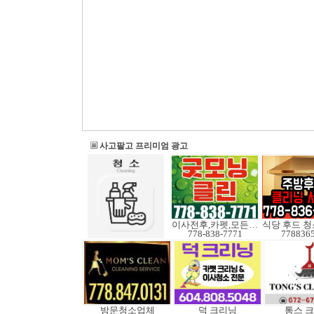
사고팔고 프리미엄 광고
이사전후,카펫,모든청소
식당 후드 
778-838-7771
778836
방문청소업체
덕 크리닝
통스 