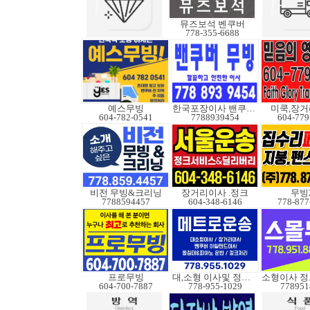
뮤즈보석 벤쿠버
778-355-6688
예스무빙
한국포장이사 밴쿠버무빙
미쿡,장거
604-782-0541
7788939454
604-779
비전 무빙&크리닝
장거리이사 .정크
무빙
7788594457
604-348-6146
778-877
프로무빙
대,소형 이사및 정크처
604-700-7887
778-955-1029
778951