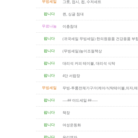
무빙세일
그릇, 접시, 컵, 수저세트
팝니다
퀸, 싱글 침대
무료나눔
이층침대
팝니다
(귀국세일 무빙세일) 한의원용품 건강용품 부
전침 히팅램프 마사지베드 EMS..
팝니다
(무빙세일)높이조절책상
팝니다
대리석 커피 테이블, 대리석 식탁
팝니다
4단 서랍장
무빙세일
무빙-투룸전체가구/이케아/식탁테이블,의자,매
상,책장,서랍장 등 1년반사용,..
팝니다
----## 야드세일 ##-----
팝니다
책장
팝니다
여성운동화
팝니다
유리액자