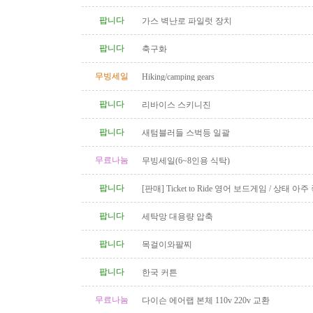
팝니다
가스 벽난로 파일럿 장치
팝니다
축구화
무빙세일
Hiking/camping gears
팝니다
리바이스 스키니진
팝니다
새텀블러들 스벅등 일괄
무료나눔
무빙세일(6~8인용 식탁)
팝니다
[판매] Ticket to Ride 영어 보드게임 / 상태 아주
품 완비
팝니다
세탁망 대용량 압축
팝니다
목걸이와팔찌
팝니다
한국 커튼
무료나눔
다이슨 에어랩 본체 110v 220v 교환