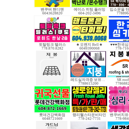
밴쿠버 핸디맨
에이스 히팅 플러밍
입소문을 탄
6043628820
604-202-3496
778896
토탈링크 텔러스
♣ 오렌지 Bell ♣
♥♥♥한국심
778.870.8282
6049390068
778-716
레드실자격증 보유업체
SR roof
7788615200
778688
롯데건강백화점
랭리헬스타운비타민
밴쿠버치유
6048721669
778-242-7731
778-984