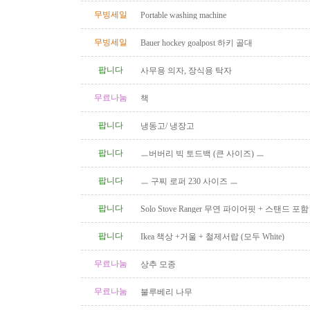
무빙세일
Portable washing machine
무빙세일
Bauer hockey goalpost 하키 골대
팝니다
사무용 의자, 장식용 탁자
무료나눔
책
팝니다
냉동고/ 냉장고
팝니다
ㅡ버버리 빅 토드백 (큰 사이즈) ㅡ
팝니다
ㅡ 구찌 로퍼 230 사이즈 ㅡ
팝니다
Solo Stove Ranger 무연 파이어핏 + 스탠드 
($110)
팝니다
Ikea 책상 +거울 + 철제서랍 (모두 White)
무료나눔
상추 모종
무료나눔
불루베리 나무