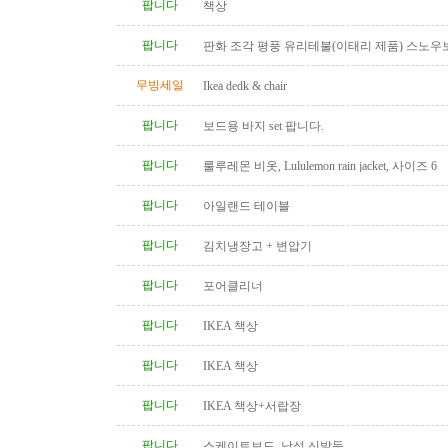
팝니다
책상
팝니다
판화 조각 평풍 유리테불(이태리 제품) 스노우
탁(4인용 나무 조각제품) 소파..
무빙세일
Ikea dedk & chair
팝니다
보드용 바지 set 팝니다.
팝니다
룰루레몬 비옷, Lululemon rain jacket, 사이즈 6
팝니다
아일랜드 테이블
팝니다
김치냉장고 + 변압기
팝니다
포어클리너
팝니다
IKEA 책상
팝니다
IKEA 책상
팝니다
IKEA 책상+서랍장
팝니다
스케이트보드, 남성 신발등