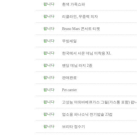
팝니다
흰색 가죽쇼파
팝니다
리클라인, 무중력 의자
팝니다
Bruno Mars 콘서트 티켓
팝니다
무빙세일
팝니다
한국에서 사온 데님 미착용 XL
팝니다
밴딩 데님 라지 2종
팝니다
판매완료
팝니다
Pet carrier
팝니다
고성능 야외바베큐가스 그릴(가스통 포함) 팝
팝니다
업소용 파나소닉 전기밥솥 23컵
팝니다
브리타 정수기