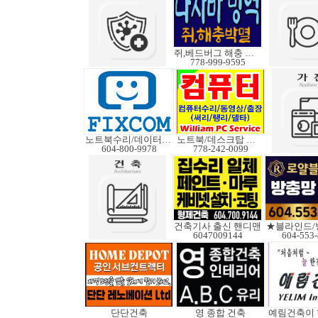
쥐,베드버그 해충 박멸
778-999-9595
노트북수리/데이터복구
노트북/데스크탑 수리
604-800-9978
778-242-0099
건축기사 출신 핸디맨
★블라인드/
6047009144
604-553
단단건축
영 종합 건축