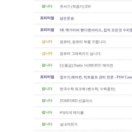
팝니다
쥬서기 (착즙기) $50
프리미엄
삼손운송
프리미엄
SK 맥가이버 핸디맨서비스, 집의 모든것 수리
삽니다
컴퓨터, 컴퓨터 부품 구합니다.
삽니다
컴퓨터 그래픽카드 삽니다.
팝니다
[신품급] Danby 14,000 BTU 에어컨
프리미엄
정수기,에어컨, 히트펌프 관리 전문 - PSW Constru
팝니다
한국수학 워크북 (쎈수학, 수력충전)
팝니다
TOMFORD 선글라스
팝니다
#대리석 테이블
팝니다
실내자전거