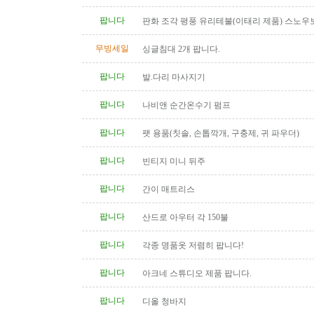
팝니다
판화 조각 평풍 유리테불(이태리 제품) 스노우
탁(4인용 나무 조각제품) 소파..
무빙세일
싱글침대 2개 팝니다.
팝니다
발.다리 마사지기
팝니다
나비앤 순간온수기 펌프
팝니다
팻 용품(칫솔, 손톱깍개, 구충제, 귀 파우더)
팝니다
빈티지 미니 뒤주
팝니다
간이 매트리스
팝니다
산드로 아우터 각 150불
팝니다
각종 명품옷 저렴히 팝니다!
팝니다
아크네 스튜디오 제품 팝니다.
팝니다
디올 청바지