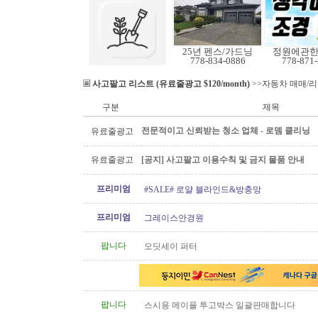
25년 펜스/가드닝
정원에관
778-834-0886
778-871
사고팔고 리스트 (유료줄광고 $120/month)
>>자동차 매매/
구분
제목
전문적이고 신뢰받는 청소 업체 - 로뎀 클리닝
유료줄광고
유료줄광고
[공지] 사고팔고 이용수칙 및 금지 물품 안내
프리미엄
#SALE# 로얄 블라인드&방충망
프리미엄
그레이스안경원
팝니다
오딧세이 퍼터
팝니다
스시용 메이플 투고박스 일괄판매합니다