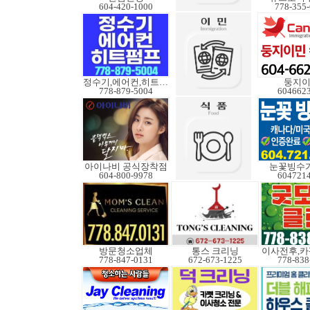
604-420-1000
778-355
정수기,에어컨,히트펌프
둥지
778-879-5004
604662
아이나비 공식장착점
눈꽃빙수기
604-800-9978
604721
방문청소업체
통스 크리닝
778-847-0131
672-673-1225
778-838