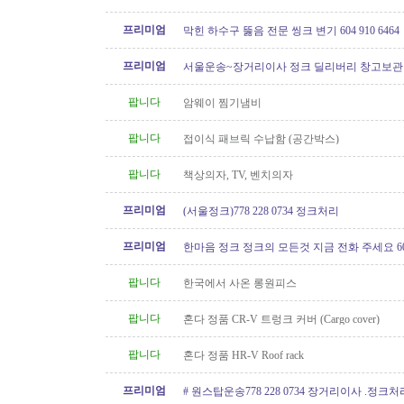
프리미엄
막힌 하수구 뚫음 전문 씽크 변기 604 910 6464
프리미엄
서울운송~장거리이사 정크 딜리버리 창고보관 60
6146
팝니다
암웨이 찜기냄비
팝니다
접이식 패브릭 수납함 (공간박스)
팝니다
책상의자, TV, 벤치의자
프리미엄
(서울정크)778 228 0734 정크처리
프리미엄
한마음 정크 정크의 모든것 지금 전화 주세요 604 
팝니다
한국에서 사온 롱원피스
팝니다
혼다 정품 CR-V 트렁크 커버 (Cargo cover)
팝니다
혼다 정품 HR-V Roof rack
프리미엄
# 원스탑운송778 228 0734 장거리이사 .정크