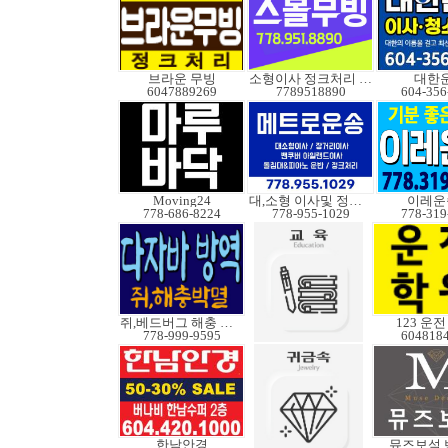
브라운 무빙
소형이사 정크처리 무빙
대한
6047889269
7789518890
604-356
Moving24
대,소형 이사및 정크처
이레운
778-686-8224
778-955-1029
778-319
쥐,베드버그 해충 박멸
123 운
778-999-9595
604818
한남안경
뮤즈보석 