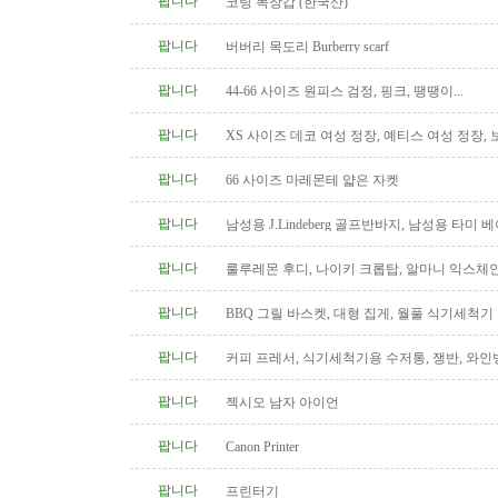
팝니다
코팅 목장갑 (한국산)
팝니다
버버리 목도리 Burberry scarf
팝니다
44-66 사이즈 원피스 검정, 핑크, 땡땡이...
팝니다
XS 사이즈 데코 여성 정장, 예티스 여성 정장,
켓
팝니다
66 사이즈 마레몬테 얇은 자켓
팝니다
남성용 J.Lindeberg 골프반바지, 남성용 타미 
Tommy hilfiger
팝니다
룰루레몬 후디, 나이키 크롭탑, 알마니 익스체
아크테릭스 모자
팝니다
BBQ 그릴 바스켓, 대형 집게, 월풀 식기세척기
스푼
팝니다
커피 프레서, 식기세척기용 수저통, 쟁반, 와인병
팝니다
젝시오 남자 아이언
팝니다
Canon Printer
팝니다
프린터기