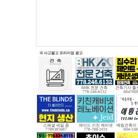
사고팔고 프리미엄 광고
BHK 전문 건축
건축기사 출
778-246-6132
604700
스페셜 세일 중
제이드 키친 케비넷
7789385687
778-788-1031
604-338