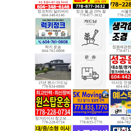
정크처리 딜리버리
정크 월,금 20% 절
서울
604-348-6146
778-877-3632
778-228
럭키 운송
정원에관
604-761-0808
778-871
25년 펜스/가드닝
이사도 인생
778-834-0886
604-442
장거리이사 창고보관정크
SK무빙
예스
778-228-0734
778-835-1770
604-782