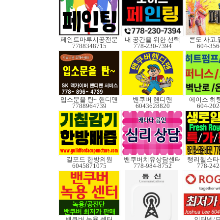
페인트마루시공전문
내 공간을 위한 선택
콘도 사고
7788348715
778-230-7394
604-356
입소문을 탄~ 핸디맨
밴쿠버 핸디맨
에이스 히
7788964739
6043628820
604-202
길포드 한방의원
밴쿠버치유상담센터
랭리헬스타
6045871075
778-984-8752
778-242
밴쿠버 녹용 센터
인터넷/