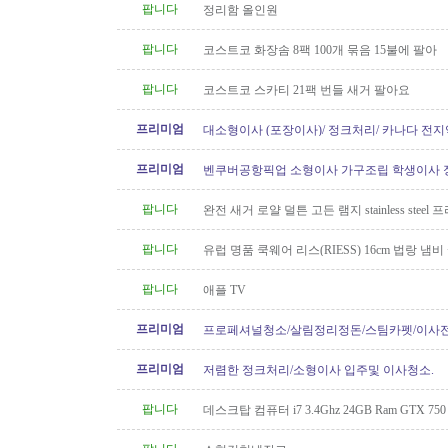
팝니다
정리함 올인원
팝니다
코스트코 화장솜 8팩 100개 묶음 15불에 팔아
팝니다
코스트코 스카티 21팩 번들 새거 팔아요
프리미엄
대소형이사 (포장이사)/ 정크처리/ 카나다 전지
운송)
프리미엄
벤쿠버공항픽업 소형이사 가구조립 학생이사 
형이사..등아이케아및 관련
팝니다
완전 새거 로얄 덜튼 고든 램지 stainless steel
요 50불
팝니다
유럽 명품 쿡웨어 리스(RIESS) 16cm 법랑 냄비
팝니다
애플 TV
프리미엄
프로페셔널청소/살림정리정돈/스팀카펫/이사
소/파워워시/대청소/유리청소
프리미엄
저렴한 정크처리/소형이사 입주및 이사청소.
팝니다
데스크탑 컴퓨터 i7 3.4Ghz 24GB Ram GTX 750