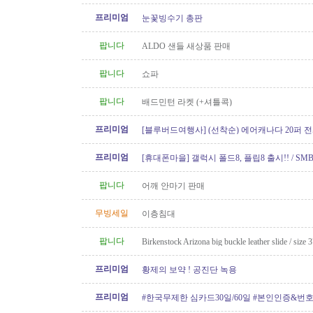
프리미엄
눈꽃빙수기 총판
팝니다
ALDO 샌들 새상품 판매
팝니다
쇼파
팝니다
배드민턴 라켓 (+셔틀콕)
프리미엄
[블루버드여행사] (선착순) 에어캐나다 20퍼 전
프리미엄
[휴대폰마을] 갤럭시 폴드8, 플립8 출시!! / SMB
100GB 미국로밍 / 2년 약정시 액정..
팝니다
어깨 안마기 판매
무빙세일
이층침대
팝니다
Birkenstock Arizona big buckle leather slide / size 
프리미엄
황제의 보약 ! 공진단 녹용
프리미엄
#한국무제한 심카드30일/60일 #본인인증&번