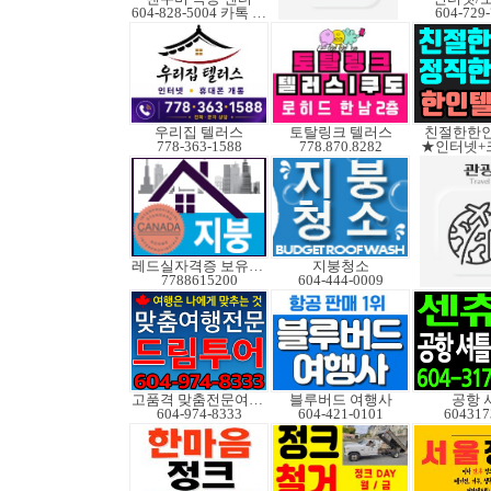
604-828-5004 카톡 Elkcanada
604-729
우리집 텔러스
토탈링크 텔러스
친절한한인
778-363-1588
778.870.8282
★인터넷+
레드실자격증 보유업체
지붕청소
7788615200
604-444-0009
고품격 맞춤전문여행사
블루버드 여행사
공항 
604-974-8333
604-421-0101
604317