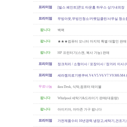
프리미엄
[빌스 페인트]콘도 타운홈 하우스 상기내외장
프리미엄
무빙아웃,무빙인청소/카펫딥클린/사무실 청소
팝니다
백팩
팝니다
★★★컴퓨터 모니터 마지막 특별 대할인 판
팝니다
HP 프린터기(스캔, 복사 가능) 판매
프리미엄
정크처리 / 소형이사 / 포장이사 / 장거리 이사 
프리미엄
세라젬의료기벤쿠버.V4.V5.V6.V7.V9.M6.M4
개월무이자할부)판매중
무료나눔
ikea Desk, 식탁,컴퓨터 테이블
팝니다
Whirlpool 세탁기&드라이기 판매(대용량)
팝니다
아이키아, 아마존 가구 팝니다
프리미엄
가전제품수리 10년경력.냉장고,세탁기,건조기
지수리,설치-