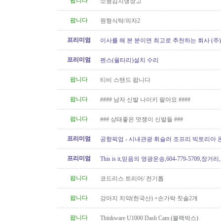
팝니다
소형김치냉장고
팝니다
원형식탁/의자2
프리미엄
이사를 해 본 분이면 최고로 추천하는 회사 (주
[정크처리.이사전후 청소]
프리미엄
펜스(울타리)설치 수리
팝니다
티비 스탠드 팝니다
팝니다
#### 남자 신발 나이키 팔아요 ####
팝니다
### 상태좋은 멋쟁이 신발들 ###
프리미엄
공항픽업 - 시내관광 휘슬러 조프리 빅토리아 온
24시간 운행 778-323-2655
프리미엄
This is it,믿음의 영광운송,604-779-5709,장거
팝니다
코드리스 트리머/ 전기톱
팝니다
강아지 치약(한국산) +손가락 칫솔2개
팝니다
Thinkware U1000 Dash Cam (블랙박스)