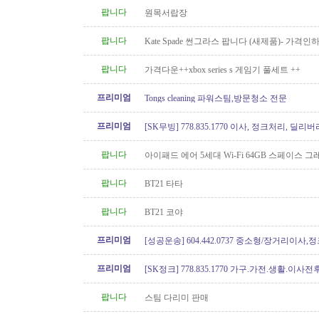
팝니다
원목서랍장
팝니다
Kate Spade 썬그라스 팝니다 (새제품)- 가격인
팝니다
가격다운++xbox series s 게임기 풀세트 ++
프리미엄
Tongs cleaning 파워스팀,방문청소 전문
프리미엄
[SK무빙] 778.835.1770 이사, 정크처리, 딜리버
팝니다
아이패드 에어 5세대 Wi-Fi 64GB 스페이스 
니다.
팝니다
BT21 타타
팝니다
BT21 코야
프리미엄
[성공운송] 604.442.0737 중소형/장거리이사
버리
프리미엄
[SK정크] 778.835.1770 가구.가전.생활.이
팝니다
스팀 다리미 판매