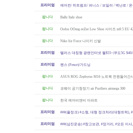
프리미엄
에어컨/ 히트펌프/ 퍼니스 / 보일러 / 벽난로 / 
신규설치 전문! TSBC License..
팝니다
Bally Italy shoe
팝니다
Oofos OOmg eeZee Low Shoe 사이즈 m9.5 EU 42
팝니다
Nike Air Force 나이키 신발
프리미엄
텔러스 대칭형 광랜인터넷 월$55~|쿠도5G $40/4
604.834.1004 친절한 한인 TELUS
프리미엄
펜스 (Fence)/가드닝
팝니다
ASUS ROG Zephyrus M16 노트북 전원들어간
팝니다
코웨이 공기청정기 air Purifiers airmega 300
팝니다
한국 에어비앤비 아파트
프리미엄
###(올정크) #소형, 대형 정크처리(대형트럭),
###
프리미엄
###(삼진운송) #창고보관, #장거리, #모든 이사, 