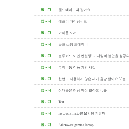
팝니다
핸드메이드백 팔아요
팝니다
애슐리 다이닝세트
팝니다
아이들 도서
팝니다
골프 스윙 트레이너
팝니다
블루버드 이민 컨설팅! 기다림의 불안을 성공의
팝니다
루이비통 정품 가방 새것
팝니다
한번도 사용하지 않은 새거 침낭 팔아요 30불
팝니다
상태좋은 러닝 머신 팔아요 40불
팝니다
Test
팝니다
hp touchsmart610 올인원 컴퓨터
팝니다
Ailienware gaming laptop