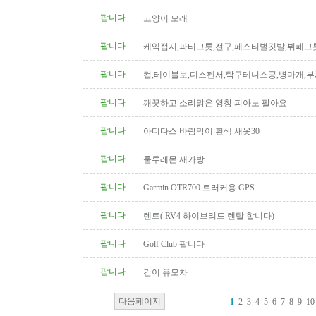
팝니다
고양이 모래
팝니다
케익접시,파티그릇,전구,페스티벌깃발,뷔페그
팝니다
컵,테이블보,디스펜서,탁구테니스공,병마개,부
궁화뱃지
팝니다
깨끗하고 소리맑은 영창 피아노 팔아요
팝니다
아디다스 바람막이 흰색 새옷30
팝니다
룰루레몬 새가방
팝니다
Garmin OTR700 트러커용 GPS
팝니다
렌트( RV4 하이브리드 렌탈 합니다)
팝니다
Golf Club 팝니다
팝니다
간이 유모차
다음페이지
1
2
3
4
5
6
7
8
9
10