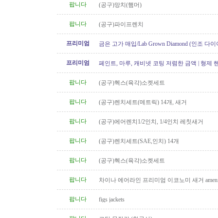
팝니다
(공구)망치(햄머)
팝니다
(공구)파이프렌치
프리미엄
금은 고가 매입/Lab Grown Diamond (인조 다이
아/웨딩 쥬얼리// 재셋팅/ 아기..
프리미엄
페인트, 마루, 캐비넷 코팅 저렴한 금액 | 형제
팝니다
(공구)헥스(육각)소켓세트
팝니다
(공구)렌치세트(메트릭) 14개, 새거
팝니다
(공구)에어렌치1/2인치, 1/4인치 레칫새거
팝니다
(공구)렌치세트(SAE,인치) 14개
팝니다
(공구)헥스(육각)소켓세트
팝니다
차이나 에어라인 프리미엄 이코노미 새거 amenity
팝니다
figs jackets