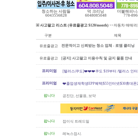
청소하는 사람들
덕 크리닝
더블해피니
6043556828
6048085048
778-896
사고팔고 리스트 (유료줄광고 $120/month)
>>자동차 매매/
구분
제목
전문적이고 신뢰받는 청소 업체 - 로뎀 클리닝
유료줄광고
유료줄광고
[공지] 사고팔고 이용수칙 및 금지 물품 안내
프리미엄
[텔러스|쿠도]❤️❤️❤️쿠도 $19부터 /텔러스 인
텔러스 신규 인터넷..
프리미엄
❤️졸업생재학생EPP혜택|$55인터넷|$30휴대폰|Z
[텔러스/쿠도]
팝니다
공진단, 선물용, 보약
팝니다
접이식 트레드밀
팝니다
레녹스접시.