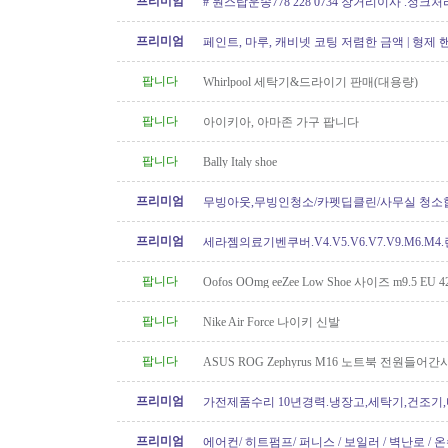
프리미엄
# 원스탑운송778 228 0734 장거리이사 .정크
프리미엄
페인트, 마루, 캐비넷 코팅 저렴한 금액 | 형제
팝니다
Whirlpool 세탁기&드라이기 판매(대용량)
팝니다
아이키아, 아마존 가구 팝니다
팝니다
Bally Italy shoe
프리미엄
무빙아웃,무빙인청소/카펫딥클린/사무실 청소
프리미엄
세라젬의료기벤쿠버.V4.V5.V6.V7.V9.M6.M4
개월무이자할부)판매중
팝니다
Oofos OOmg eeZee Low Shoe 사이즈 m9.5 EU 42
팝니다
Nike Air Force 나이키 신발
팝니다
ASUS ROG Zephyrus M16 노트북 전원들어간
프리미엄
가전제품수리 10년경력.냉장고,세탁기,건조기
지수리,설치-
프리미엄
에어컨/ 히트펌프/ 퍼니스 / 보일러 / 벽난로 / 