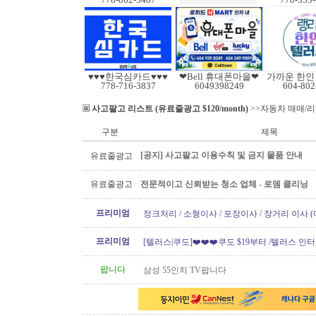
♥♥♥한국심카드♥♥♥
❤Bell 휴대폰마을❤
778-716-3837
6049398249
604-802
사고팔고 리스트 (유료줄광고 $120/month)
>>자동차 매매/
구분
제목
[공지] 사고팔고 이용수칙 및 금지 물품 안내
유료줄광고
유료줄광고
전문적이고 신뢰받는 청소 업체 - 로뎀 클리닝
프리미엄
정크처리 / 소형이사 / 포장이사 / 장거리 이사 
프리미엄
[텔러스|쿠도]❤️❤️❤️쿠도 $19부터 /텔러스 인
텔러스 신규 인터넷..
팝니다
삼성 55인치 TV팝니다