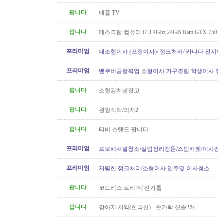
팝니다
애플 TV
팝니다
데스크탑 컴퓨터 i7 3.4Ghz 24GB Ram GTX 750
프리미엄
대소형이사 (포장이사)/ 정크처리/ 카나다 전지
운송)
프리미엄
벤쿠버공항픽업 소형이사 가구조립 학생이사 
형이사..등아이케아및 관련
팝니다
소형김치냉장고
팝니다
원형식탁/의자2
팝니다
티비 스탠드 팝니다
프리미엄
프로페셔널청소/살림정리정돈/스팀카펫/이사
소/파워워시/대청소/유리청소
프리미엄
저렴한 정크처리/소형이사 입주및 이사청소.
팝니다
코드리스 트리머/ 전기톱
팝니다
강아지 치약(한국산) +손가락 칫솔2개