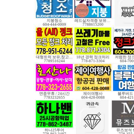
지붕청소
레드실자격증 보유업체
604-444-0009
7788615200
대형트럭 보유,창고보관
18년 경력 정크처리
저렴한 정
7789516244
778-871-3304
604-700
연중무휴 / 24시간
제이여행사
블루버드
7783232655
604-428-0088
604-421
하나25투어
뮤즈보석 
778-862-3487
778-355