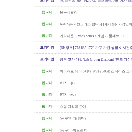
프리미엄
[성공운송] 604.442.0737 중소형/장거리이사
버리
팝니다
원목서랍장
팝니다
Kate Spade 썬그라스 팝니다 (새제품)- 가격인
팝니다
가격다운++xbox series s 게임기 풀세트 ++
프리미엄
[SK정크] 778.835.1770 가구.가전.생활.이
프리미엄
금은 고가 매입/Lab Grown Diamond (인조 다이
아/웨딩 쥬얼리// 재셋팅/ 아기..
팝니다
아이패드 에어 5세대 Wi-Fi 64GB 스페이스 
니다.
팝니다
BT21 타타
팝니다
BT21 코야
팝니다
스팀 다리미 판매
팝니다
(공구)망치(햄머)
팝니다
(공구)파이프렌치