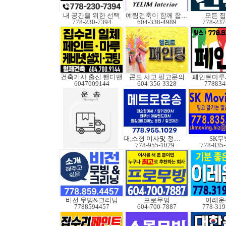
내 공간을 위한 선택
예림건축이 함께 합니다
모든 
778-230-7394
604-338-4989
778-237
건축기사 출신 핸디맨
콘도 사고.팔고문의
페인트마루
6047009144
604-356-3328
778834
대,소형 이사및 정크처
SK무
778-955-1029
778-835
비전 무빙&크리닝
프로무빙
이레운
7788594457
604-700-7887
778-319