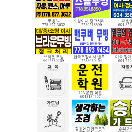
무빙24
소형이사 정크처리 무빙
대한
778-877-3632
7789518890
604-356
브라운 무빙
한국포장이사 밴쿠버무빙
미쿡,장거
6047889269
7788939454
604-779
123 운전 학원
6048184707
정원에관한모든것
승리 가