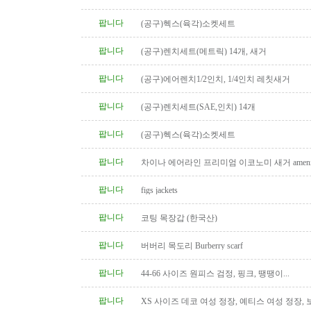
팝니다
(공구)헥스(육각)소켓세트
팝니다
(공구)렌치세트(메트릭) 14개, 새거
팝니다
(공구)에어렌치1/2인치, 1/4인치 레칫새거
팝니다
(공구)렌치세트(SAE,인치) 14개
팝니다
(공구)헥스(육각)소켓세트
팝니다
차이나 에어라인 프리미엄 이코노미 새거 amenity
팝니다
figs jackets
팝니다
코팅 목장갑 (한국산)
팝니다
버버리 목도리 Burberry scarf
팝니다
44-66 사이즈 원피스 검정, 핑크, 땡땡이...
팝니다
XS 사이즈 데코 여성 정장, 예티스 여성 정장,
켓