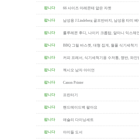
팝니다
66 사이즈 마레몬테 얇은 자켓
팝니다
남성용 J.Lindeberg 골프반바지, 남성용 타미 
Tommy hilfiger
팝니다
룰루레몬 후디, 나이키 크롭탑, 알마니 익스체
아크테릭스 모자
팝니다
BBQ 그릴 바스켓, 대형 집게, 월풀 식기세척기
스푼
팝니다
커피 프레서, 식기세척기용 수저통, 쟁반, 와인병
팝니다
젝시오 남자 아이언
팝니다
Canon Printer
팝니다
프린터기
팝니다
핸드메이드백 팔아요
팝니다
애슐리 다이닝세트
팝니다
아이들 도서