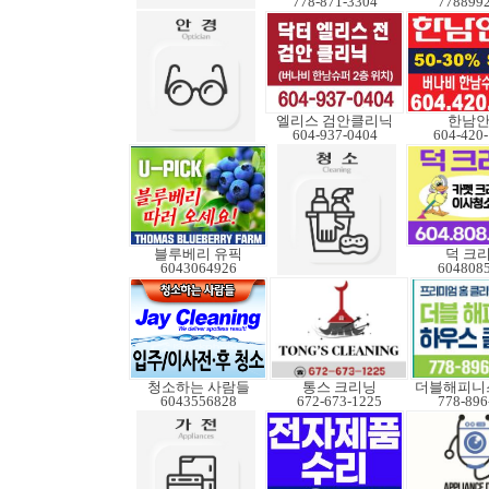
778-871-3304
778899
엘리스 검안클리닉
한남
604-937-0404
604-420
블루베리 유픽
덕 크
6043064926
604808
청소하는 사람들
통스 크리닝
더블해피니
6043556828
672-673-1225
778-896