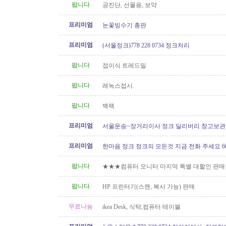
팝니다
공진단, 선물용, 보약
프리미엄
눈꽃빙수기 총판
프리미엄
(서울정크)778 228 0734 정크처리
팝니다
접이식 트레드밀
팝니다
레녹스접시.
팝니다
백팩
프리미엄
서울운송~장거리이사 정크 딜리버리 창고보관 60
6146
프리미엄
한마음 정크 정크의 모든것 지금 전화 주세요 604 
팝니다
★★★컴퓨터 모니터 마지막 특별 대할인 판
팝니다
HP 프린터기(스캔, 복사 가능) 판매
무료나눔
ikea Desk, 식탁,컴퓨터 테이블