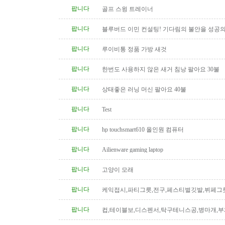
팝니다
골프 스윙 트레이너
팝니다
블루버드 이민 컨설팅! 기다림의 불안을 성공의
팝니다
루이비통 정품 가방 새것
팝니다
한번도 사용하지 않은 새거 침낭 팔아요 30불
팝니다
상태좋은 러닝 머신 팔아요 40불
팝니다
Test
팝니다
hp touchsmart610 올인원 컴퓨터
팝니다
Ailienware gaming laptop
팝니다
고양이 모래
팝니다
케익접시,파티그릇,전구,페스티벌깃발,뷔페그
팝니다
컵,테이블보,디스펜서,탁구테니스공,병마개,부
궁화뱃지