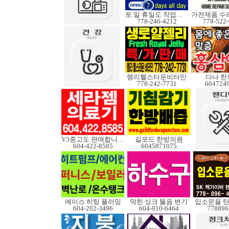
토.일 휴일도 작업가능
778-246-4212
778-522
랭리헬스타운비타민
다나 한
778-242-7731
604724
V3중고도 판매합니다.
길포드 한방의원
604-422-8585
6045871075
에이스 히팅 플러밍
막힌 싱크 뚫음 변기
입소문을 탄
604-202-3496
604-910-6464
778896