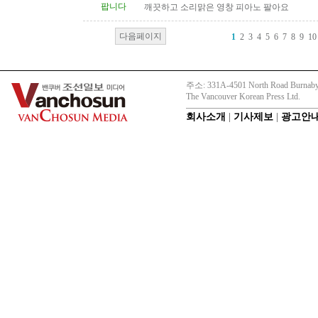
팝니다
깨끗하고 소리맑은 영창 피아노 팔아요
다음페이지
1
2
3
4
5
6
7
8
9
10
주소: 331A-4501 North Road Burnaby
The Vancouver Korean Press Ltd.
회사소개
|
기사제보
|
광고안