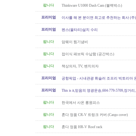
팝니다
Thinkware U1000 Dash Cam (블랙박스)
프리미엄
이사를 해 본 분이면 최고로 추천하는 회사 (주
[정크처리.이사전후 청소]
프리미엄
펜스(울타리)설치 수리
팝니다
암웨이 찜기냄비
팝니다
접이식 패브릭 수납함 (공간박스)
팝니다
책상의자, TV, 벤치의자
프리미엄
공항픽업 - 시내관광 휘슬러 조프리 빅토리아 온
24시간 운행 778-323-2655
프리미엄
This is it,믿음의 영광운송,604-779-5709,장거
팝니다
한국에서 사온 롱원피스
팝니다
혼다 정품 CR-V 트렁크 커버 (Cargo cover)
팝니다
혼다 정품 HR-V Roof rack