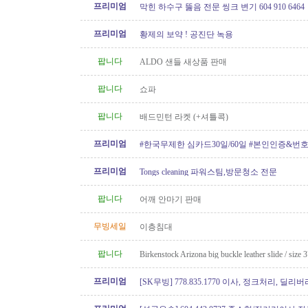
프리미엄
막힌 하수구 뚫음 전문 씽크 변기 604 910 6464
프리미엄
황제의 보약 ! 공진단 녹용
팝니다
ALDO 샌들 새상품 판매
팝니다
쇼파
팝니다
배드민턴 라켓 (+셔틀콕)
프리미엄
#한국무제한 심카드30일/60일 #본인인증&번
프리미엄
Tongs cleaning 파워스팀,방문청소 전문
팝니다
어깨 안마기 판매
무빙세일
이층침대
팝니다
Birkenstock Arizona big buckle leather slide / size 
프리미엄
[SK무빙] 778.835.1770 이사, 정크처리, 딜리버