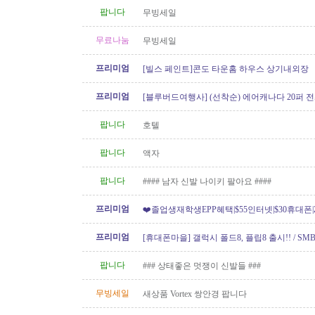
팝니다
무빙세일
무료나눔
무빙세일
프리미엄
[빌스 페인트]콘도 타운홈 하우스 상기내외장
프리미엄
[블루버드여행사] (선착순) 에어캐나다 20퍼 전
팝니다
호텔
팝니다
액자
팝니다
#### 남자 신발 나이키 팔아요 ####
프리미엄
❤️졸업생재학생EPP혜택|$55인터넷|$30휴대폰|Z
[텔러스/쿠도]
프리미엄
[휴대폰마을] 갤럭시 폴드8, 플립8 출시!! / SMB
100GB 미국로밍 / 2년 약정시 액정..
팝니다
### 상태좋은 멋쟁이 신발들 ###
무빙세일
새상품 Vortex 쌍안경 팝니다