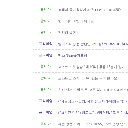
신규설치 전문! TSBC License..
팝니다
코웨이 공기청정기 air Purifiers airmega 300
팝니다
한국 에어비앤비 아파트
팝니다
정리함 올인원
프리미엄
텔러스 대칭형 광랜인터넷 월$55~|쿠도5G $40/4
604.834.1004 친절한 한인 TELUS
프리미엄
펜스 (Fence)/가드닝
팝니다
코스트코 화장솜 8팩 100개 묶음 15불에 팔아
팝니다
코스트코 스카티 21팩 번들 새거 팔아요
팝니다
완전 새거 로얄 덜튼 고든 램지 stainless steel
요 50불
프리미엄
###(올정크) #소형, 대형 정크처리(대형트럭),
###
프리미엄
###(삼진운송) #창고보관, #장거리, #모든 이사, 
팝니다
유럽 명품 쿡웨어 리스(RIESS) 16cm 법랑 냄비