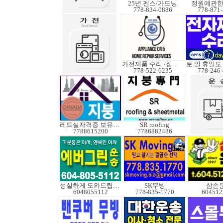
25년 펜스/가드닝
정원에관
778-834-0886
778-871
가전제품 수리 /집수리
778-522-6235
778-246
레드실자격증 보유업체
SR roofing
7788615200
7786882486
성실하게 도와드립니다
SK무빙
삼손
6048055112
778-835-1770
604512