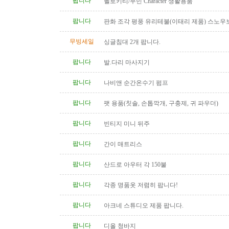
팝니다
헬로키티/무민 Character 생활용품
팝니다
판화 조각 평풍 유리테불(이태리 제품) 스노우
탁(4인용 나무 조각제품) 소파..
무빙세일
싱글침대 2개 팝니다.
팝니다
발.다리 마사지기
팝니다
나비앤 순간온수기 펌프
팝니다
팻 용품(칫솔, 손톱깍개, 구충제, 귀 파우더)
팝니다
빈티지 미니 뒤주
팝니다
간이 매트리스
팝니다
산드로 아우터 각 150불
팝니다
각종 명품옷 저렴히 팝니다!
팝니다
아크네 스튜디오 제품 팝니다.
팝니다
디올 청바지