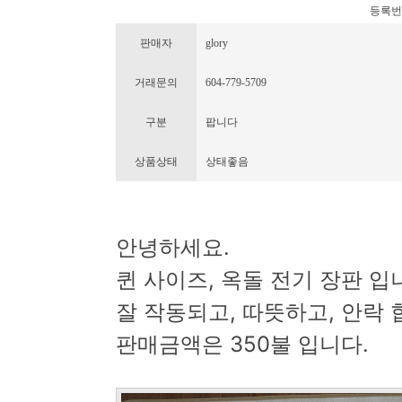
등록번호 :
판매자
glory
거래문의
604-779-5709
구분
팝니다
상품상태
상태좋음
안녕하세요.
퀸 사이즈, 옥돌 전기 장판 입
잘 작동되고, 따뜻하고, 안락 
판매금액은 350불 입니다.