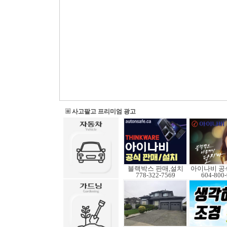
사고팔고 프리미엄 광고
블랙박스 판매,설치
아이나비 공
778-322-7569
604-800