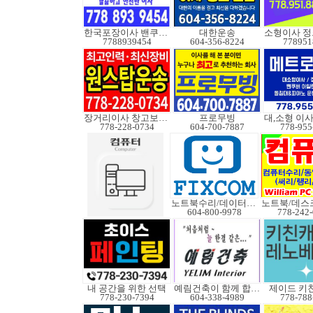
한국포장이사 밴쿠버무빙
대한운송
7788939454
604-356-8224
778951
장거리이사 창고보관정크
프로무빙
778-228-0734
604-700-7887
778-955
노트북수리/데이터복구
604-800-9978
778-242
내 공간을 위한 선택
예림건축이 함께 합니다
제이드 키
778-230-7394
604-338-4989
778-788