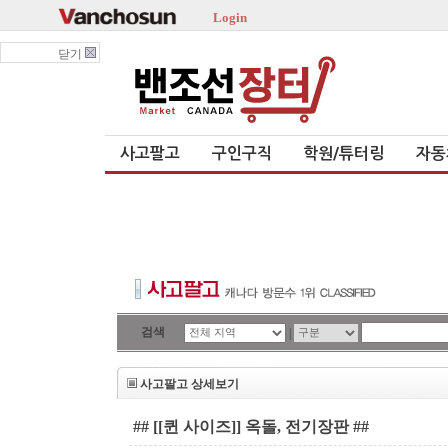
Login
닫기
사고팔고
구인구직
학원/튜터링
자동
검색
|
사고팔고 상세보기
## [[퀸 사이즈]] 옥돌, 전기장판 ##