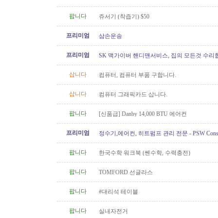
팝니다
쥬서기 (착즙기) $50
프리미엄
삼손운송
프리미엄
SK 맥가이버 핸디맨서비스, 집의 모든것 수리
삽니다
컴퓨터, 컴퓨터 부품 구합니다.
삽니다
컴퓨터 그래픽카드 삽니다.
팝니다
[신품급] Danby 14,000 BTU 에어컨
프리미엄
정수기,에어컨, 히트펌프 관리 전문 - PSW Constru
팝니다
한국수학 워크북 (쎈수학, 수력충전)
팝니다
TOMFORD 선글라스
팝니다
#대리석 테이블
팝니다
실내자전거