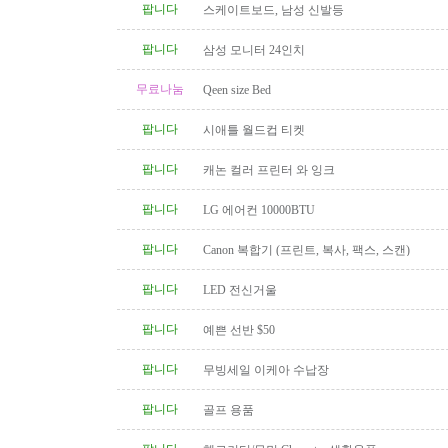
팝니다
스케이트보드, 남성 신발등
팝니다
삼성 모니터 24인치
무료나눔
Qeen size Bed
팝니다
시애틀 월드컵 티켓
팝니다
캐논 컬러 프린터 와 잉크
팝니다
LG 에어컨 10000BTU
팝니다
Canon 복합기 (프린트, 복사, 팩스, 스캔)
팝니다
LED 전신거울
팝니다
예쁜 선반 $50
팝니다
무빙세일 이케아 수납장
팝니다
골프 용품