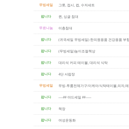
무빙세일
그릇, 접시, 컵, 수저세트
팝니다
퀸, 싱글 침대
무료나눔
이층침대
팝니다
(귀국세일 무빙세일) 한의원용품 건강용품 부
전침 히팅램프 마사지베드 EMS..
팝니다
(무빙세일)높이조절책상
팝니다
대리석 커피 테이블, 대리석 식탁
팝니다
4단 서랍장
무빙세일
무빙-투룸전체가구/이케아/식탁테이블,의자,매
상,책장,서랍장 등 1년반사용,..
팝니다
----## 야드세일 ##-----
팝니다
책장
팝니다
여성운동화