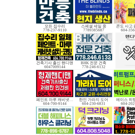
모든 집수리
스페셜 세일 중
콘도 사고
778-237-9110
7789385687
604-356
건축기사 출신 핸디맨
BHK 전문 건축
6047009144
778-246-6132
페인트 마루 캐비넷코팅
한인 가라지 도어
에이스 히
604-700-9144
604-230-6831
604-202