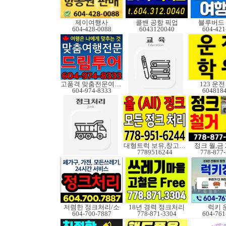
제이여행사
콜밴 공항 픽업
블루버드
604-428-0088
6043120040
604-421
고품격 맞춤전문여행사
123 운
604-974-8333
604818
대형트럭 보유,창고보관
정크 월,금 
7789516244
778-877
저렴한 정크처리/소
18년 경력 정크처리
럭키 
604-700-7887
778-871-3304
604-761