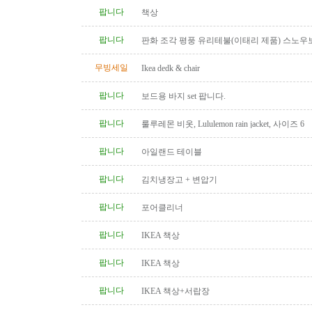
팝니다
책상
팝니다
판화 조각 평풍 유리테불(이태리 제품) 스노우
탁(4인용 나무 조각제품) 소파..
무빙세일
Ikea dedk & chair
팝니다
보드용 바지 set 팝니다.
팝니다
룰루레몬 비옷, Lululemon rain jacket, 사이즈 6
팝니다
아일랜드 테이블
팝니다
김치냉장고 + 변압기
팝니다
포어클리너
팝니다
IKEA 책상
팝니다
IKEA 책상
팝니다
IKEA 책상+서랍장