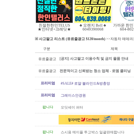
친절한한인TELUS
♣ 오렌지 Bell ♣
★인터넷+크레딧★
6049390068
604-802
사고팔고 리스트 (유료줄광고 $120/month)
>>자동차 매매/
구분
제목
[공지] 사고팔고 이용수칙 및 금지 물품 안내
유료줄광고
유료줄광고
전문적이고 신뢰받는 청소 업체 - 로뎀 클리닝
프리미엄
#SALE# 로얄 블라인드&방충망
프리미엄
그레이스안경원
팝니다
오딧세이 퍼터
팝니다
스시용 메이플 투고박스 일괄판매합니다