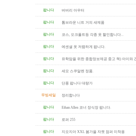
팝니다
버버리 아우터
팝니다
톰브라운 니트 거의 새제품
팝니다
코스, 오크폴트등 각종 옷 할인합니다...
팝니다
에센셜 옷 저렴하게 팝니다.
팝니다
유학맘을 위한 종합정보제공 중고 책) 아이와 
다
팝니다
세모 스쿠알렌 정품.
팝니다
단풍 팝니다 대량가
무빙세일
정리합니다
팝니다
Ethan Allen 코너 장식장 팝니다.
팝니다
로퍼 255
팝니다
지오지아 XXL 봄가을 자켓 점퍼 미착용