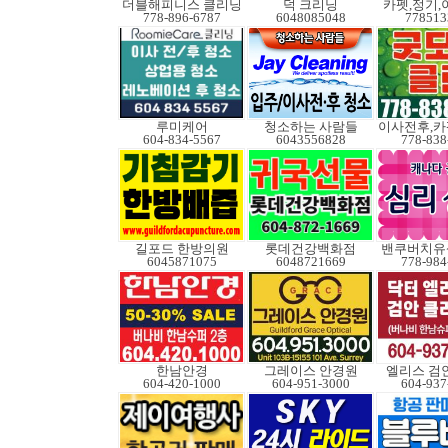
더블해피니스 클리닝
덕 크리닝
카펫,정기,
778-896-6787
6048085048
778513
루미케어
청소하는 사람들
604-834-5567
6043556828
778-838
길포드 한방의원
롯데건강백화점
밴쿠버치유
6045871075
6048721669
778-984
한남안경
그레이스 안경원
엘리스 검
604-420-1000
604-951-3000
604-937