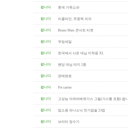
팝니다
흰색 가죽쇼파
팝니다
리클라인, 무중력 의자
팝니다
Bruno Mars 콘서트 티켓
팝니다
무빙세일
팝니다
한국에서 사온 데님 미착용 XL
팝니다
밴딩 데님 라지 2종
팝니다
판매완료
팝니다
Pet carrier
팝니다
고성능 야외바베큐가스 그릴(가스통 포함) 팝
팝니다
업소용 파나소닉 전기밥솥 23컵
팝니다
브리타 정수기