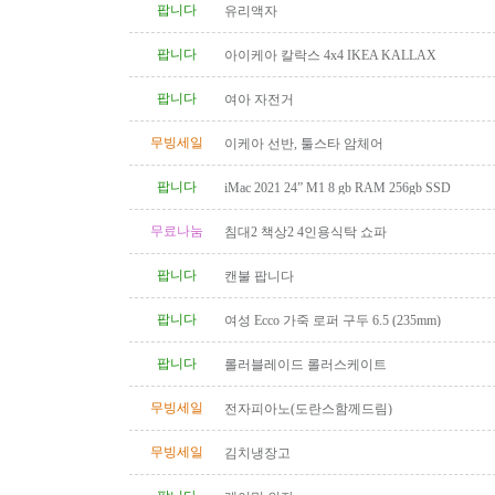
팝니다
유리액자
팝니다
아이케아 칼락스 4x4 IKEA KALLAX
팝니다
여아 자전거
무빙세일
이케아 선반, 툴스타 암체어
팝니다
iMac 2021 24” M1 8 gb RAM 256gb SSD
무료나눔
침대2 책상2 4인용식탁 쇼파
팝니다
캔불 팝니다
팝니다
여성 Ecco 가죽 로퍼 구두 6.5 (235mm)
팝니다
롤러블레이드 롤러스케이트
무빙세일
전자피아노(도란스함께드림)
무빙세일
김치냉장고