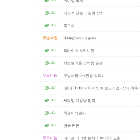
팝니다
게이밍 의자
팝니다
가스 벽난로 파일럿 장치
팝니다
축구화
무빙세일
Hiking/camping gears
팝니다
리바이스 스키니진
팝니다
새텀블러들 스벅등 일괄
무료나눔
무빙세일(6~8인용 식탁)
팝니다
[판매] Ticket to Ride 영어 보드게임 / 상태 아주
품 완비
팝니다
세탁망 대용량 압축
팝니다
목걸이와팔찌
팝니다
한국 커튼
무료나눔
다이슨 에어랩 본체 110v 220v 교환