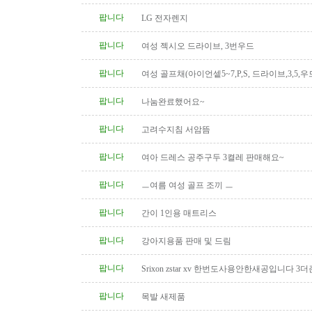
팝니다
LG 전자렌지
팝니다
여성 젝시오 드라이브, 3번우드
팝니다
여성 골프채(아이언셑5~7,P,S, 드라이브,3,5,우
팝니다
나눔완료했어요~
팝니다
고려수지침 서암뜸
팝니다
여아 드레스 공주구두 3켤레 판매해요~
팝니다
ㅡ여름 여성 골프 조끼 ㅡ
팝니다
간이 1인용 매트리스
팝니다
강아지용품 판매 및 드림
팝니다
Srixon zstar xv 한번도사용안한새공입니다 3더
팝니다
목발 새제품