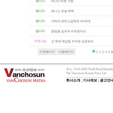
팝니다
HEAD 라켓 가방
팝니다
테니스 전용 백팩
팝니다
식탁과 엔틱고급목재 의자6개
팝니다
캠핑용 집게 & 야외돗자리
무료나눔
긴 목재 책상및 두꺼운 상판유리
이전페이지
다음페이지
1
2
3
4
5
6
주소: 331A-4501 North Road Burnaby
The Vancouver Korean Press Ltd.
회사소개
|
기사제보
|
광고안