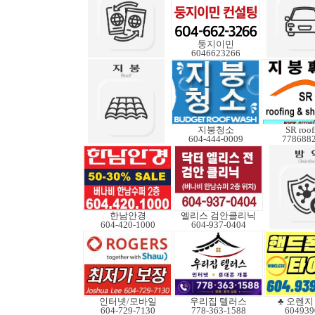
둥지이민
6046623266
지붕청소
SR roof
604-444-0009
778688
한남안경
엘리스 검안클리닉
604-420-1000
604-937-0404
인터넷/모바일
우리집 텔러스
♣ 오렌지 B
604-729-7130
778-363-1588
604939