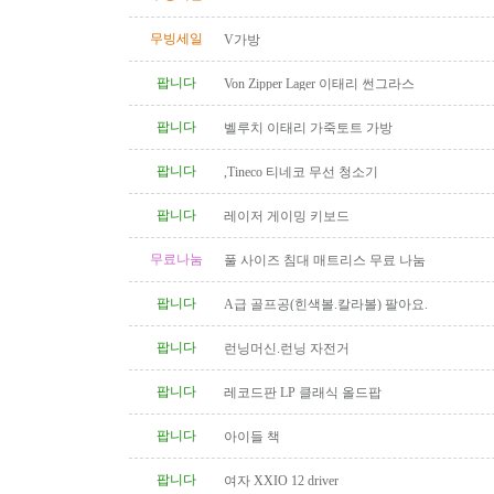
무빙세일
V가방
팝니다
Von Zipper Lager 이태리 썬그라스
팝니다
벨루치 이태리 가죽토트 가방
팝니다
,Tineco 티네코 무선 청소기
팝니다
레이저 게이밍 키보드
무료나눔
풀 사이즈 침대 매트리스 무료 나눔
팝니다
A급 골프공(힌색볼.칼라볼) 팔아요.
팝니다
런닝머신.런닝 자전거
팝니다
레코드판 LP 클래식 올드팝
팝니다
아이들 책
팝니다
여자 XXIO 12 driver