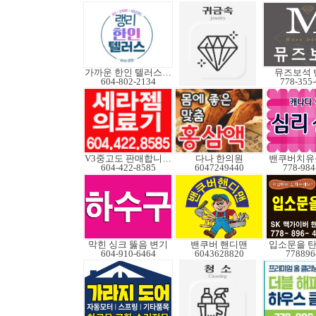
가까운 한인 텔러스쿠도
뮤즈보석 
604-802-2134
778-355
V3중고도 판매합니다.
다나 한의원
밴쿠버치유
604-422-8585
6047249440
778-984
막힌 싱크 뚫음 변기
밴쿠버 핸디맨
입소문을 탄
604-910-6464
6043628820
778896