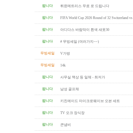
팝니다
튀윈메트리스 무료 로 드립니다
팝니다
FIFA World Cup 2026 Round of 32 Switzerland vs A
Category 2 Tickets
팝니다
아디다스 바람막이 흰색 새옷30
팝니다
# 무빙세일 (여러가지~~)
무빙세일
V가방
무빙세일
14k
팝니다
사무실 책상 등 일체 - 최저가
팝니다
남성 골프채
팝니다
키친에이드 마이크로웨이브 오븐 세트
팝니다
TV 오크 장식장
팝니다
큰냄비