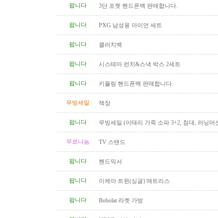
팝니다
3단 포켓 핸드폰백 판매합니다.
팝니다
PXG 남성용 아이언 세트
팝니다
클러치백
팝니다
시스테마 런치&스낵 박스 2세트
팝니다
키플링 핸드폰백 판매합니다.
무빙세일
책장
팝니다
무빙세일 (이태리 가죽 소파 3+2, 침대, 러닝머신
무료나눔
TV 스탠드
팝니다
핸드믹서
팝니다
이케아 트윈(싱글) 매트리스
팝니다
Bobolat 라켓 가방