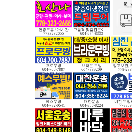
연중무휴 / 24시간
고품격 맞춤전문여행사
7783232655
604-974-8333
프로무빙
브라운 무빙
창고보관, 
604-700-7887
6047889269
778-238
예스무빙
대한운송
비전 무빙
604-782-0541
604-356-8224
778859