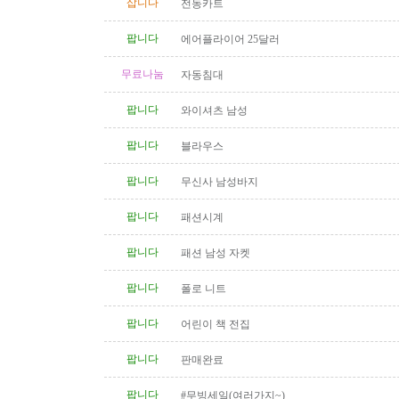
삽니다
전동카트
팝니다
에어플라이어 25달러
무료나눔
자동침대
팝니다
와이셔츠 남성
팝니다
블라우스
팝니다
무신사 남성바지
팝니다
패션시계
팝니다
패션 남성 자켓
팝니다
폴로 니트
팝니다
어린이 책 전집
팝니다
판매완료
팝니다
#무빙세일(여러가지~)