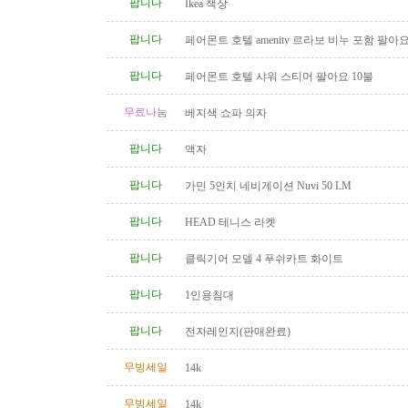
팝니다
Ikea 책상
팝니다
페어몬트 호텔 amenity 르라보 비누 포함 팔아
팝니다
페어몬트 호텔 샤워 스티머 팔아요 10불
무료나눔
베지색 쇼파 의자
팝니다
액자
팝니다
가민 5인치 네비게이션 Nuvi 50 LM
팝니다
HEAD 테니스 라켓
팝니다
클릭기어 모델 4 푸쉬카트 화이트
팝니다
1인용침대
팝니다
전자레인지(판매완료)
무빙세일
14k
무빙세일
14k