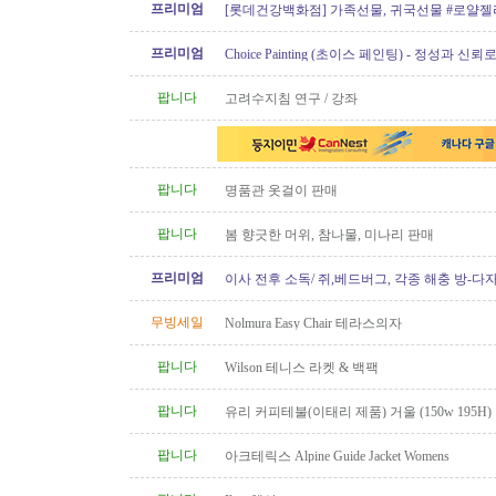
프리미엄
[롯데건강백화점] 가족선물, 귀국선물 #로얄젤
프로폴리스
프리미엄
Choice Painting (초이스 페인팅) - 정성과 신
리겠습니다!
팝니다
고려수지침 연구 / 강좌
팝니다
명품관 옷걸이 판매
팝니다
봄 향긋한 머위, 참나물, 미나리 판매
프리미엄
이사 전후 소독/ 쥐,베드버그, 각종 해충 방-다
무빙세일
Nolmura Easy Chair 테라스의자
팝니다
Wilson 테니스 라켓 & 백팩
팝니다
유리 커피테불(이태리 제품) 거울 (150w 195H)
팝니다
아크테릭스 Alpine Guide Jacket Womens