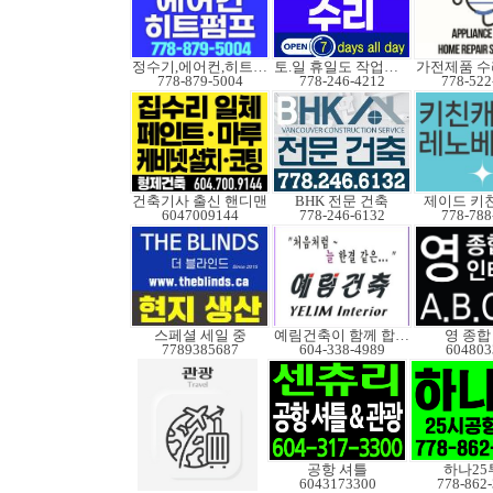
정수기,에어컨,히트펌프
토.일 휴일도 작업가능
778-879-5004
778-246-4212
778-522
건축기사 출신 핸디맨
BHK 전문 건축
제이드 키
6047009144
778-246-6132
778-788
스페셜 세일 중
예림건축이 함께 합니다
영 종합
7789385687
604-338-4989
604803
공항 셔틀
하나25
6043173300
778-862