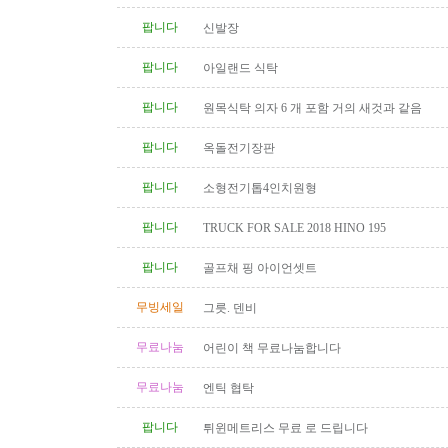
팝니다
신발장
팝니다
아일랜드 식탁
팝니다
원목식탁 의자 6 개 포함 거의 새것과 같음
팝니다
옥돌전기장판
팝니다
소형전기톱4인치원형
팝니다
TRUCK FOR SALE 2018 HINO 195
팝니다
골프채 핑 아이언셋트
무빙세일
그릇. 덴비
무료나눔
어린이 책 무료나눔합니다
무료나눔
엔틱 협탁
팝니다
튀윈메트리스 무료 로 드립니다