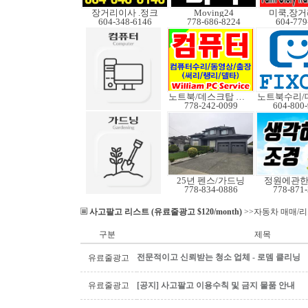
장거리이사 .정크
Moving24
미쿡,장거
604-348-6146
778-686-8224
604-779
노트북/데스크탑 수리
778-242-0099
604-800
25년 펜스/가드닝
정원에관
778-834-0886
778-871
사고팔고 리스트 (유료줄광고 $120/month)
>>자동차 매매/
구분
제목
전문적이고 신뢰받는 청소 업체 - 로뎀 클리닝
유료줄광고
유료줄광고
[공지] 사고팔고 이용수칙 및 금지 물품 안내