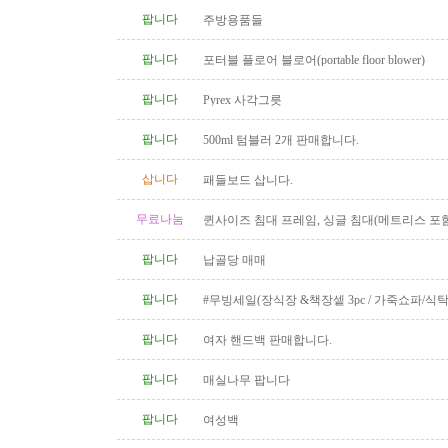
팝니다
주방용품들
팝니다
포터블 플로어 블로어(portable floor blower)
팝니다
Pyrex 사각그릇
팝니다
500ml 텀블러 2개 판매합니다.
삽니다
패들보드 삽니다.
무료나눔
퀸사이즈 침대 프레임, 싱글 침대(메트리스 포함
팝니다
납골당 매매
팝니다
#무빙세일(장식장 &책장셑 3pc / 가죽쇼파/식탁
팝니다
여자 핸드백 판매합니다.
팝니다
매실나무 팝니다
팝니다
여성백