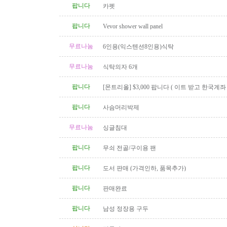
팝니다
카펫
팝니다
Vevor shower wall panel
무료나눔
6인용(익스텐션8인용)식탁
무료나눔
식탁의자 6개
팝니다
[몬트리올] $3,000 팝니다 ( 이트 받고 한국계
신 분 )
팝니다
사슴머리박제
무료나눔
싱글침대
팝니다
무쇠 전골/구이용 팬
팝니다
도서 판매 (가격인하, 품목추가)
팝니다
판매완료
팝니다
남성 정장용 구두