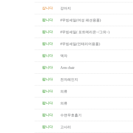
삽니다
강아지
팝니다
#무빙세일(여성 패션용품)
팝니다
#무빙세일( 포트메리온~/그외~)
팝니다
#무빙세일(인테리어용품)
팝니다
액자
팝니다
Arm chair
팝니다
전자레인지
팝니다
의류
팝니다
의류
팝니다
수면무호흡기
팝니다
고사리