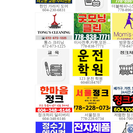
한인 가라지 도어
더블해피니스
604-230-6831
778-896
통스 크리닝
이사전후,카펫,모든청소
방문청
672-673-1225
778-838-7771
778-847
123 운전 학원
6048184707
정크처리 딜리버리
서울정크
저렴한 정
604-348-6146
778-228-0734
604-700