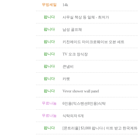
무빙세일
14k
팝니다
사무실 책상 등 일체 - 최저가
팝니다
남성 골프채
팝니다
키친에이드 마이크로웨이브 오븐 세트
팝니다
TV 오크 장식장
팝니다
큰냄비
팝니다
카펫
팝니다
Vevor shower wall panel
무료나눔
6인용(익스텐션8인용)식탁
무료나눔
식탁의자 6개
팝니다
[몬트리올] $3,000 팝니다 ( 이트 받고 한국계
신 분 )