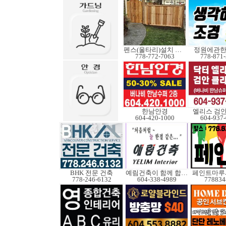
펜스(울타리)설치 수리
정원에관
778-772-7063
778-871
한남안경
엘리스 검
604-420-1000
604-937
BHK 전문 건축
예림건축이 함께 합니다
페인트마루
778-246-6132
604-338-4989
778834