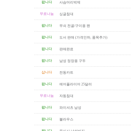
팝니다
사슴머리박제
무료나눔
싱글침대
팝니다
무쇠 전골/구이용 팬
팝니다
도서 판매 (가격인하, 품목추가)
팝니다
판매완료
팝니다
남성 정장용 구두
삽니다
전동카트
팝니다
에어플라이어 25달러
무료나눔
자동침대
팝니다
와이셔츠 남성
팝니다
블라우스
팝니다