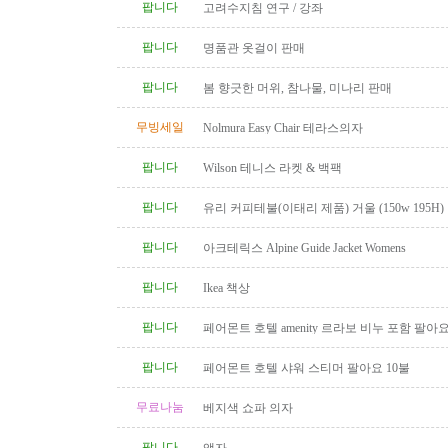
팝니다
고려수지침 연구 / 강좌
팝니다
명품관 옷걸이 판매
팝니다
봄 향긋한 머위, 참나물, 미나리 판매
무빙세일
Nolmura Easy Chair 테라스의자
팝니다
Wilson 테니스 라켓 & 백팩
팝니다
유리 커피테불(이태리 제품) 거울 (150w 195H)
팝니다
아크테릭스 Alpine Guide Jacket Womens
팝니다
Ikea 책상
팝니다
페어몬트 호텔 amenity 르라보 비누 포함 팔아
팝니다
페어몬트 호텔 샤워 스티머 팔아요 10불
무료나눔
베지색 쇼파 의자
팝니다