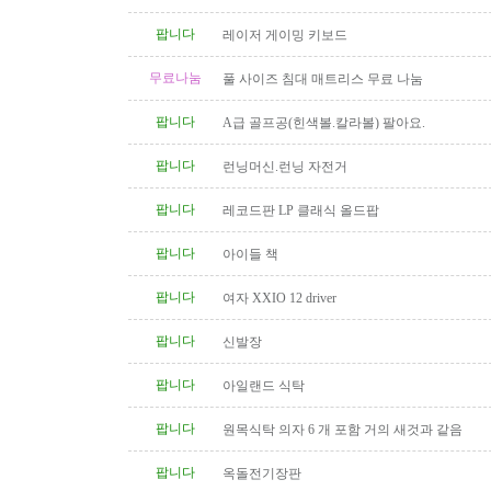
팝니다
레이저 게이밍 키보드
무료나눔
풀 사이즈 침대 매트리스 무료 나눔
팝니다
A급 골프공(힌색볼.칼라볼) 팔아요.
팝니다
런닝머신.런닝 자전거
팝니다
레코드판 LP 클래식 올드팝
팝니다
아이들 책
팝니다
여자 XXIO 12 driver
팝니다
신발장
팝니다
아일랜드 식탁
팝니다
원목식탁 의자 6 개 포함 거의 새것과 같음
팝니다
옥돌전기장판