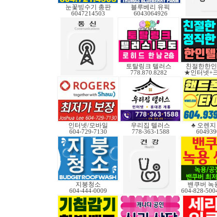
눈꽃빙수기 총판
블루베리 유픽
6047214503
6043064926
토탈링크 텔러스
친절한한인T
778.870.8282
★인터넷+
인터넷/모바일
우리집 텔러스
♣ 오렌지 B
604-729-7130
778-363-1588
604939
지붕청소
밴쿠버 녹
604-444-0009