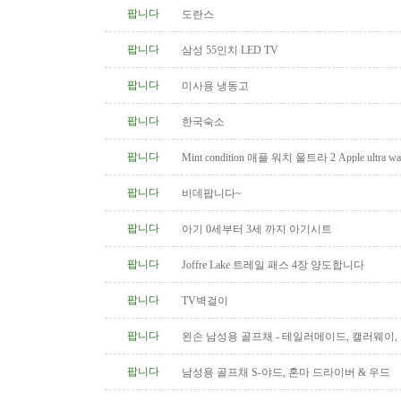
팝니다
도란스
팝니다
삼성 55인치 LED TV
팝니다
미사용 냉동고
팝니다
한국숙소
팝니다
Mint condition 애플 워치 울트라 2 Apple ultra wat
팝니다
비데팝니다~
팝니다
아기 0세부터 3세 까지 아기시트
팝니다
Joffre Lake 트레일 패스 4장 양도합니다
팝니다
TV벽걸이
팝니다
왼손 남성용 골프채 - 테일러메이드, 캘러웨이
트, 나이키, 킹코브라 등
팝니다
남성용 골프채 S-야드, 혼마 드라이버 & 우드