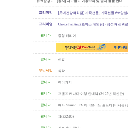
유료줄광고
[공지] 사고팔고 이용수칙 및 금지 물품 안내
프리미엄
[롯데건강백화점] 가족선물, 귀국선물 #로얄젤
프로폴리스
프리미엄
Choice Painting (초이스 페인팅) - 정성과 신
리겠습니다!
팝니다
중형 캐리어
팝니다
신발
무빙세일
식탁
팝니다
여러가지
팝니다
프렌즈 캐나다 여행 안내책 (24-25년 최신판)
팝니다
여자 Mizuno JPX 하이브리드 골프채 (미사용)
팝니다
THERMOS
팝니다