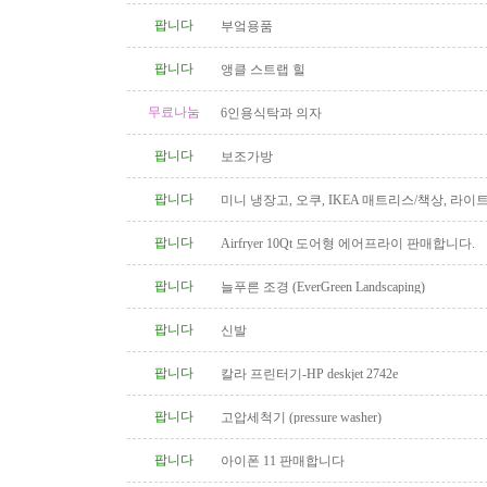
팝니다
부엌용품
팝니다
앵클 스트랩 힐
무료나눔
6인용식탁과 의자
팝니다
보조가방
팝니다
미니 냉장고, 오쿠, IKEA 매트리스/책상, 라이
팝니다
Airfryer 10Qt 도어형 에어프라이 판매합니다.
팝니다
늘푸른 조경 (EverGreen Landscaping)
팝니다
신발
팝니다
칼라 프린터기-HP deskjet 2742e
팝니다
고압세척기 (pressure washer)
팝니다
아이폰 11 판매합니다