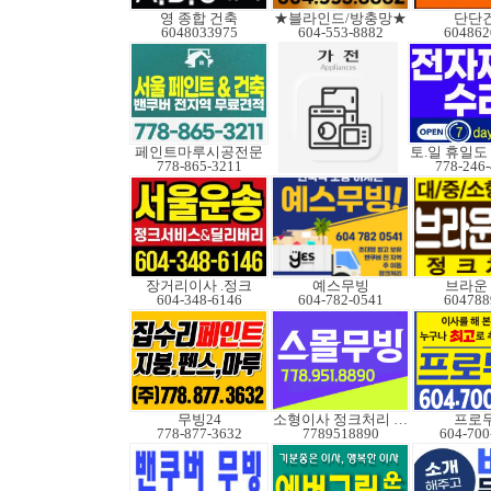
영 종합 건축
★블라인드/방충망★
단단
6048033975
604-553-8882
604862
페인트마루시공전문
778-865-3211
778-246
장거리이사 .정크
예스무빙
브라운
604-348-6146
604-782-0541
604788
무빙24
소형이사 정크처리 무빙
프로
778-877-3632
7789518890
604-700