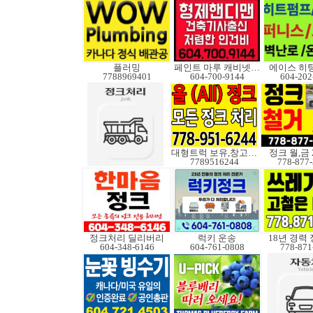
플러밍
페인트 마루 캐비넷코팅
에이스 히
7788969401
604-700-9144
604-202
대형트럭 보유,창고보관
정크 월,금 
7789516244
778-877
정크처리 딜리버리
럭키 운송
18년 경력
604-348-6146
604-761-0808
778-871