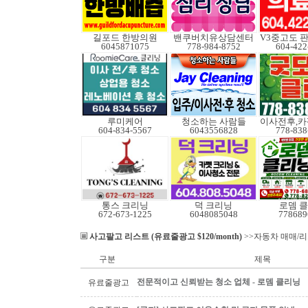
길포드 한방의원
밴쿠버치유상담센터
6045871075
778-984-8752
604-422
루미케어
청소하는 사람들
604-834-5567
6043556828
778-838
통스 크리닝
덕 크리닝
로뎀 
672-673-1225
6048085048
778689
사고팔고 리스트 (유료줄광고 $120/month)
>>자동차 매매/
구분
제목
전문적이고 신뢰받는 청소 업체 - 로뎀 클리닝
유료줄광고