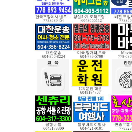
한국포장이사 밴쿠버무빙
성실하게 도와드립니다
비전 무빙
7788939454
6048055112
778859
대한운송
미쿡,장거리,모국
Movin
604-356-8224
604-779-5709
778-686
123 운전 학원
6048184707
공항 셔틀
블루버드 여행사
연중무휴 /
6043173300
604-421-0101
778323