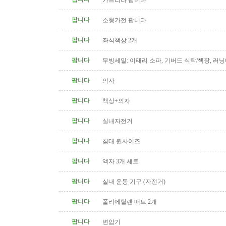
가브리타 팝니다
팝니다
소형가전 팝니다
팝니다
좌식책상 2개
팝니다
무빙세일: 이태리 소파, 기버드 식탁/책장, 러닝
침대, 책상, 골프채 (여성용),..
팝니다
의자
팝니다
책상+의자
팝니다
실내자전거
팝니다
침대 퀸사이즈
팝니다
액자 3개 세트
팝니다
실내 운동 기구 (자전거)
팝니다
폴리에틸렌 매트 2개
팝니다
변압기