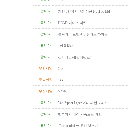
액자
팝니다
가민 5인치 네비게이션 Nuvi 50 LM
팝니다
HEAD 테니스 라켓
팝니다
클릭기어 모델 4 푸쉬카트 화이트
팝니다
1인용침대
팝니다
전자레인지(판매완료)
무빙세일
14k
무빙세일
14k
무빙세일
V가방
팝니다
Von Zipper Lager 이태리 썬그라스
팝니다
벨루치 이태리 가죽토트 가방
팝니다
,Tineco 티네코 무선 청소기