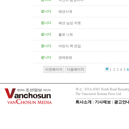
무신사 남성바지
팝니다
패션시계
팝니다
패션 남성 자켓
팝니다
폴로 니트
팝니다
어린이 책 전집
팝니다
판매완료
이전페이지
다음페이지
1
2
3
4
5
6
주소: 331A-4501 North Road Burnaby
The Vancouver Korean Press Ltd.
회사소개
|
기사제보
|
광고안