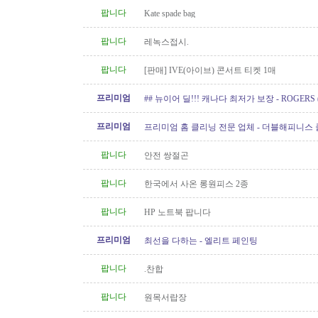
팝니다
Kate spade bag
팝니다
레녹스접시.
팝니다
[판매] IVE(아이브) 콘서트 티켓 1매
프리미엄
## 뉴이어 딜!!! 캐나다 최저가 보장 - ROGERS 
Internet/핸드폰 프로모션!!!
프리미엄
프리미엄 홈 클리닝 전문 업체 - 더블해피니스
팝니다
안전 쌍절곤
팝니다
한국에서 사온 롱원피스 2종
팝니다
HP 노트북 팝니다
프리미엄
최선을 다하는 - 엘리트 페인팅
팝니다
.찬합
팝니다
원목서랍장