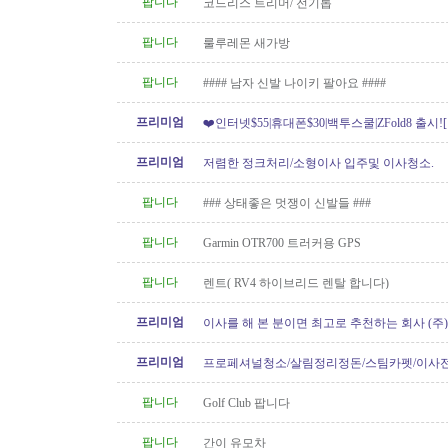
팝니다
코드리스 트리머/ 전기톱
팝니다
룰루레몬 새가방
팝니다
#### 남자 신발 나이키 팔아요 ####
프리미엄
❤️인터넷$55|휴대폰$30|백투스쿨|ZFold8 출시
도]
프리미엄
저렴한 정크처리/소형이사 입주및 이사청소.
팝니다
### 상태좋은 멋쟁이 신발들 ###
팝니다
Garmin OTR700 트러커용 GPS
팝니다
렌트( RV4 하이브리드 렌탈 합니다)
프리미엄
이사를 해 본 분이면 최고로 추천하는 회사 (주
[정크처리.이사전후 청소]
프리미엄
프로페셔널청소/살림정리정돈/스팀카펫/이사
소/파워워시/대청소/유리청소
팝니다
Golf Club 팝니다
팝니다
간이 유모차