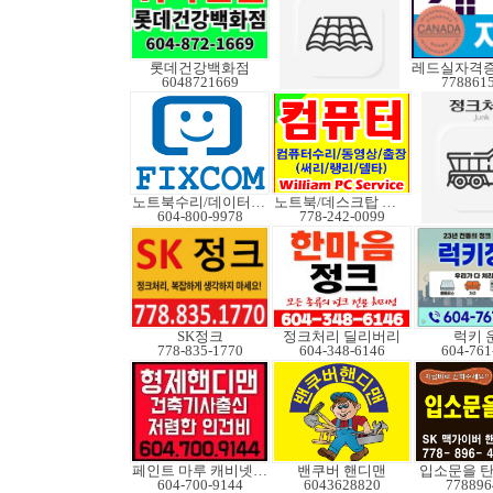
롯데건강백화점
6048721669
778861
노트북수리/데이터복구
노트북/데스크탑 수리
604-800-9978
778-242-0099
SK정크
정크처리 딜리버리
럭키 
778-835-1770
604-348-6146
604-761
페인트 마루 캐비넷코팅
밴쿠버 핸디맨
입소문을 탄
604-700-9144
6043628820
778896