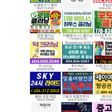
눈꽃빙수기 총판
한남
6047214503
604-420
로뎀 클리닝
더블해피니스 클리닝
7786896886
778-896-6787
778-838
덕 크리닝
루미케어
카펫,정기,
6048085048
604-834-5567
778513
콜밴 공항 픽업
고품격 맞춤전문여행사
제이여
6043120040
604-974-8333
604-428