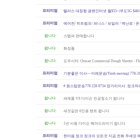
프리미엄
텔러스 대칭형 광랜인터넷 월$55~|쿠도5G $40/4
604.834.1004 친절한 한인 TELUS
프리미엄
에어컨/ 히트펌프/ 퍼니스 / 보일러 / 벽난로 / 
신규설치 전문! TSBC License..
팝니다
스텝퍼 판매합니다
팝니다
화장품
팝니다
도우시터: Omcan Commercial Dough Sheeter - Flo
Like New
프리미엄
기분좋은 이사~~이레운송(Yireh moving) 778-319
프리미엄
# 원스탑운송778 228 0734 장거리이사 .정크
팝니다
새제품 V8 다이슨 진공청소기 팝니다
팝니다
새것같은 6인용 텐트 팝니다
팝니다
1년 사용 다이슨 헤어드라이기 팝니다
프리미엄
한마음 정크 정크의 모든것 지금 전화 주세요 604 