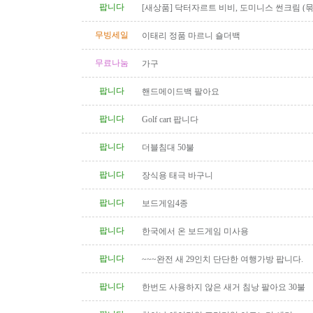
팝니다
[새상품] 닥터자르트 비비, 도미니스 썬크림 (
인)
무빙세일
이태리 정품 마르니 숄더백
무료나눔
가구
팝니다
핸드메이드백 팔아요
팝니다
Golf cart 팝니다
팝니다
더블침대 50불
팝니다
장식용 태극 바구니
팝니다
보드게임4종
팝니다
한국에서 온 보드게임 미사용
팝니다
~~~완전 새 29인치 단단한 여행가방 팝니다.
팝니다
한번도 사용하지 않은 새거 침낭 팔아요 30불