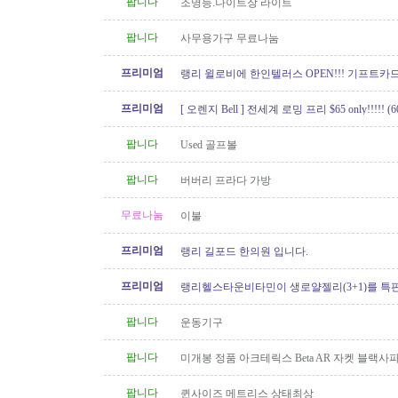
팝니다
조명등.나이트장 라이트
팝니다
사무용가구 무료나눔
프리미엄
랭리 윌로비에 한인텔러스 OPEN!!! 기프트카드 
이벤트중!
프리미엄
[ 오렌지 Bell ] 전세계 로밍 프리 $65 only!!!!! (60
팝니다
Used 골프볼
팝니다
버버리 프라다 가방
무료나눔
이불
프리미엄
랭리 길포드 한의원 입니다.
프리미엄
랭리헬스타운비타민이 생로얄젤리(3+1)를 특
팝니다
운동기구
팝니다
미개봉 정품 아크테릭스 Beta AR 자켓 블랙
XS 팝니다
팝니다
퀸사이즈 메트리스 상태최상