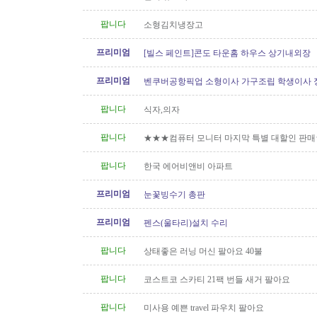
팝니다
소형김치냉장고
프리미엄
[빌스 페인트]콘도 타운홈 하우스 상기내외장
프리미엄
벤쿠버공항픽업 소형이사 가구조립 학생이사 
형이사..등아이케아및 관련
팝니다
식자,의자
팝니다
★★★컴퓨터 모니터 마지막 특별 대할인 판
팝니다
한국 에어비앤비 아파트
프리미엄
눈꽃빙수기 총판
프리미엄
펜스(울타리)설치 수리
팝니다
상태좋은 러닝 머신 팔아요 40불
팝니다
코스트코 스카티 21팩 번들 새거 팔아요
팝니다
미사용 예쁜 travel 파우치 팔아요