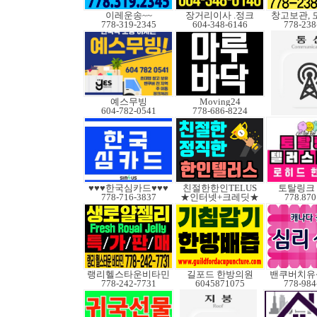
이레운송~~
장거리이사 .정크
창고보관, 
778-319-2345
604-348-6146
778-238
예스무빙
Moving24
604-782-0541
778-686-8224
♥♥♥한국심카드♥♥♥
친절한한인TELUS
토탈링크
778-716-3837
★인터넷+크레딧★
778.870
랭리헬스타운비타민
길포드 한방의원
밴쿠버치유
778-242-7731
6045871075
778-984