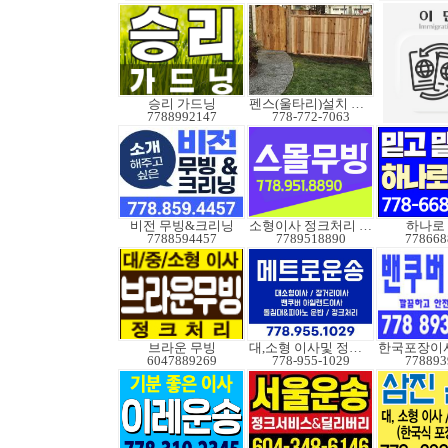
승리 가드닝
펜스(울타리)설치 수리
7788992147
778-772-7063
비전 무빙&크리닝
소형이사 정크처리 무빙
하나로
7788594457
7789518890
778668
브라운 무빙
대,소형 이사및 정크처
6047889269
778-955-1029
778893