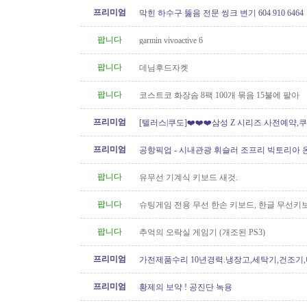
프리미엄
막힌 하수구 뚫음 전문 씽크 변기 604 910 6464
팝니다
garmin vivoactive 6
팝니다
데님후드자켓
팝니다
코스트코 화장솜 8팩 100개 묶음 15불에 팔아
프리미엄
[텔러스|쿠도]❤️❤️❤️삼성 Z 시리즈 사전예약,쿠
// 텔러스 인터넷 가입시..
프리미엄
공항픽업 - 시내관광 휘슬러 조프리 빅토리아 온
24시간 운행 778-323-2655
팝니다
유무선 기계식 키보드 새것.
팝니다
슈팅게임 전용 무선 한손 키보드, 한글 무선키
원함
팝니다
추억의 오락실 게임기 (개조된 PS3)
프리미엄
가전제품수리 10년경력.냉장고,세탁기,건조기
지수리,설치-
프리미엄
황제의 보약 ! 공진단 녹용