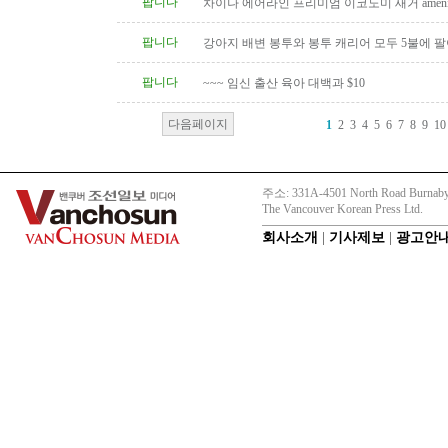
팝니다
차이나 에어라인 프리미엄 이코노미 새거 amenity
팝니다
강아지 배변 봉투와 봉투 캐리어 모두 5불에 
팝니다
~~~ 임신 출산 육아 대백과 $10
다음페이지
1
2
3
4
5
6
7
8
9
10
주소: 331A-4501 North Road Burnaby
The Vancouver Korean Press Ltd.
회사소개
|
기사제보
|
광고안