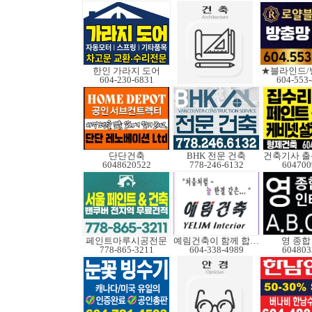
한인 가라지 도어
★블라인드/
604-230-6831
604-553
단단건축
BHK 전문 건축
건축기사 출
6048620522
778-246-6132
604700
페인트마루시공전문
예림건축이 함께 합니다
영 종합
778-865-3211
604-338-4989
604803