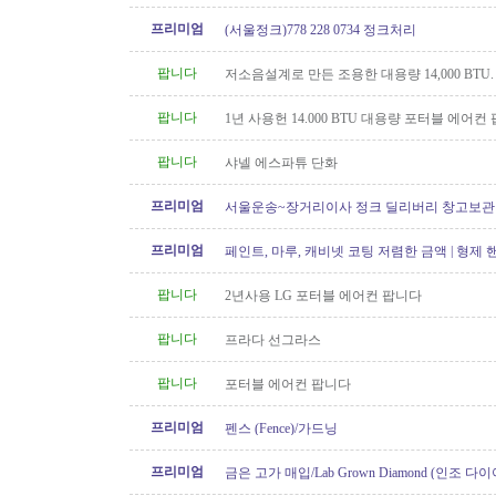
프리미엄
(서울정크)778 228 0734 정크처리
팝니다
저소음설계로 만든 조용한 대용량 14,000 BTU
컨 팝니다
팝니다
1년 사용헌 14.000 BTU 대용량 포터블 에어컨
팝니다
샤넬 에스파튜 단화
프리미엄
서울운송~장거리이사 정크 딜리버리 창고보관 60
6146
프리미엄
페인트, 마루, 캐비넷 코팅 저렴한 금액 | 형제
팝니다
2년사용 LG 포터블 에어컨 팝니다
팝니다
프라다 선그라스
팝니다
포터블 에어컨 팝니다
프리미엄
펜스 (Fence)/가드닝
프리미엄
금은 고가 매입/Lab Grown Diamond (인조 다이
아/웨딩 쥬얼리// 재셋팅/ 아기..