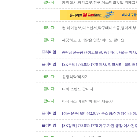
팝니다
케익접시,파티그릇,전구,페스티벌깃발,뷔페그
팝니다
컵,테이블보,디스펜서,탁구테니스공,병마개,부
궁화뱃지
팝니다
깨끗하고 소리맑은 영창 피아노 팔아요
프리미엄
###(삼진운송) #창고보관, #장거리, #모든 이사, 
프리미엄
[SK무빙] 778.835.1770 이사, 정크처리, 딜리버
팝니다
원형식탁/의자2
팝니다
티비 스탠드 팝니다
팝니다
아디다스 바람막이 흰색 새옷30
프리미엄
[성공운송] 604.442.0737 중소형/장거리이사
버리
프리미엄
[SK정크] 778.835.1770 가구.가전.생활.이