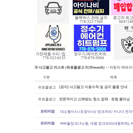
블랙박스 판매,설치
중고차 최고
778-322-7569
604724
가전제품 수리 /집수리
정수기,에어컨,히트펌프
778-522-6235
778-879-5004
사고팔고 리스트 (유료줄광고 $120/month)
>>자동차 매매/
구분
제목
[공지] 사고팔고 이용수칙 및 금지 물품 안내
유료줄광고
유료줄광고
전문적이고 신뢰받는 청소 업체 - 로뎀 클리닝
프리미엄
대소형이사 (포장이사)/ 정크처리/ 카나다 전지
운송)
프리미엄
###(올정크) #소형, 대형 정크처리(대형트럭),
###