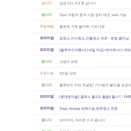
삽니다
삼성 S23, S24 폰 삽니다.
팝니다
Viper 자동차 원격 시동 장치 새것, trade 가능
무빙세일
클로에 가죽 숄더백 가격 다운
프리미엄
집청소,이사청소,건물청소 전문 - 로뎀 클리닝
프리미엄
[블루버드여행사] (내일 마감) 에어캐나다 20퍼
가!!
팝니다
고양이 모래
무료나눔
4인용 식탁
팝니다
블루버드 이민 컨설팅! 기다림의 불안을 성공의
프리미엄
[휴대폰마을] 갤럭시 폴드8, 플립8 출시!! / SMB
100GB 미국로밍 / 2년 약정시 액정..
프리미엄
Tongs cleaning 파워스팀,방문청소 전문
팝니다
아이키아, 아마존 가구 팝니다