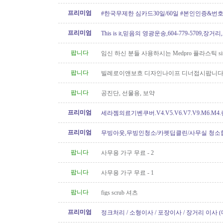
프리미엄
#한국무제한 심카드30일/60일 #본인인증&번
프리미엄
This is it,믿음의 영광운송,604-779-5709,장거
팝니다
임신 하신 분들 사용하시는 Medpro 플라스틱 sitz
요 (거의 새거)
팝니다
빌레로이앤보흐 디자인나이프 디너접시팝니다
팝니다
공진단, 선물용, 보약
프리미엄
세라젬의료기벤쿠버.V4.V5.V6.V7.V9.M6.M4
개월무이자할부)판매중
프리미엄
무빙아웃,무빙인청소/카펫딥클린/사무실 청소
팝니다
사무용 가구 무료 - 2
팝니다
사무용 가구 무료 - 1
팝니다
figs scrub 셔츠
프리미엄
정크처리 / 소형이사 / 포장이사 / 장거리 이사 