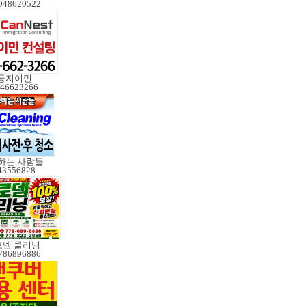
048620522
둥지이민
46623266
하는 사람들
43556828
로뎀 클리닝
786896886