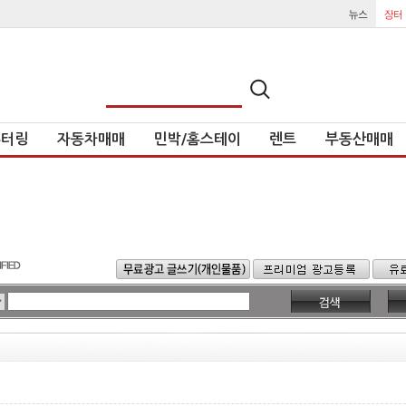
튜터링
자동차매매
민박/홈스테이
렌트
부동산매매