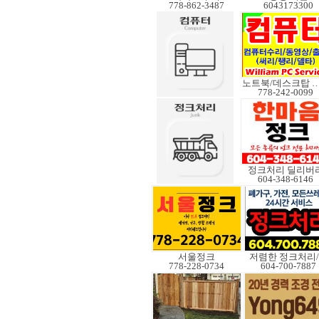
778-862-3487
6043173300
노트북/데스크탑
778-242-0099
정크처리 딜리버
604-348-6146
서울정크
저렴한 정크처리
778-228-0734
604-700-7887