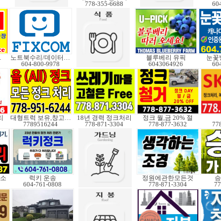
778-355-6688
60
 수리
노트북수리/데이터복구
블루베리 유픽
눈꽃
604-800-9978
6043064926
60
리
대형트럭 보유,창고보관
18년 경력 정크처리
정크 월,금 20% 절
7789516244
778-871-3304
778-877-3632
77
/소
럭키 운송
정원에관한모든것
승
604-761-0808
778-871-3304
77