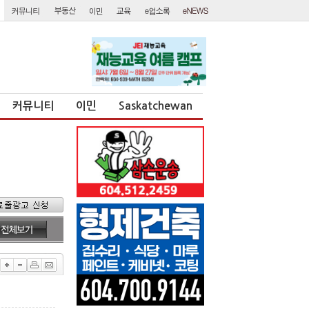
커뮤니티
이민
Saskatchewan