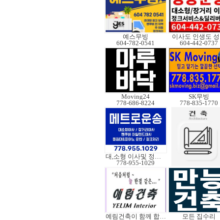
예스무빙
이사도 인생도 
604-782-0541
604-442-0737
Moving24
SK무빙
778-686-8224
778-835-1770
대,소형 이사및 정크처
778-955-1029
예림건축이 함께 합니다
모든 집수리