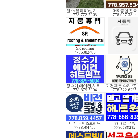
펜스(울타리)설치 수리
649 종합 건축
778-772-7063
778-957-5344
SR roofing
7786882486
정수기,에어컨,히트펌프
가전제
778-879-5004
778-522-6235
비전 무빙&크리닝
하나로 운송
7788594457
7786688282