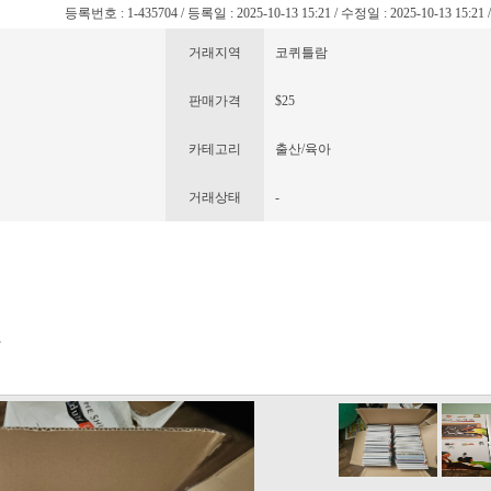
등록번호 : 1-435704 / 등록일 : 2025-10-13 15:21 / 수정일 : 2025-10-13 15:21
거래지역
코퀴틀람
판매가격
$25
카테고리
출산/육아
거래상태
-
다