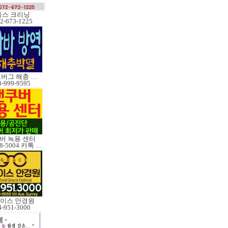
통스 크리닝
2-673-1225
쥐,베드버그 해충 박멸
8-999-9595
버 녹용 센터
604-828-5004 카톡 Elkcanada
이스 안경원
4-951-3000