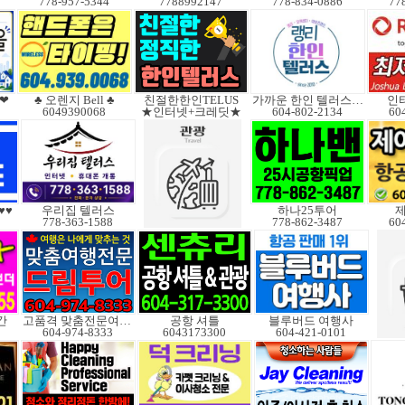
778-957-5344
7788992147
778-834-0886
77
을❤
♣ 오렌지 Bell ♣
친절한한인TELUS
가까운 한인 텔러스쿠도
인
6049390068
★인터넷+크레딧★
604-802-2134
60
♥♥
우리집 텔러스
하나25투어
778-363-1588
778-862-3487
60
간
고품격 맞춤전문여행사
공항 셔틀
블루버드 여행사
604-974-8333
6043173300
604-421-0101