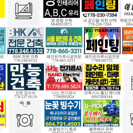
영 종합 건축
내 공간을 위한 선택
6048033975
778-230-7394
604
비넷
BHK 전문 건축
페인트마루시공전문
페인트마루시공전문
778-246-6132
778-865-3211
7788348715
6
모든 집수리
나노 전기공사
건축기사 출신 핸디맨
778-237-9110
7786895824
6047009144
스크탑 수리
눈꽃빙수기 총판
블루베리 유픽
6047214503
6043064926