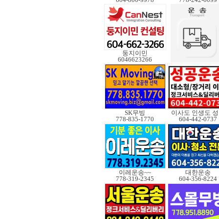
둥지이민
6046623266
SK무빙
이사도 인생도 
778-835-1770
604-442-0737
이레운송~~
대한운송
778-319-2345
604-356-8224