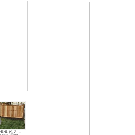
펜스(울타리)설치 수리