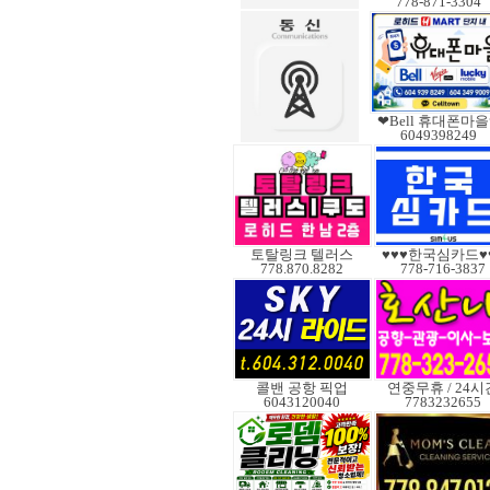
778-871-3304
❤Bell 휴대폰마
6049398249
토탈링크 텔러스
♥♥♥한국심카드♥
778.870.8282
778-716-3837
콜밴 공항 픽업
연중무휴 / 24시
6043120040
7783232655