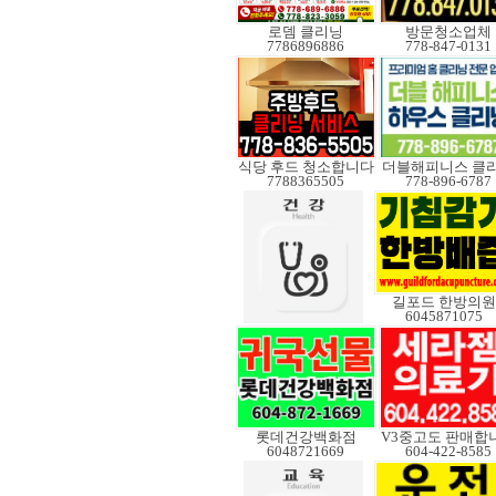
로뎀 클리닝
방문청소업체
7786896886
778-847-0131
식당 후드 청소합니다
더블해피니스 클
7788365505
778-896-6787
길포드 한방의원
6045871075
롯데건강백화점
6048721669
604-422-8585