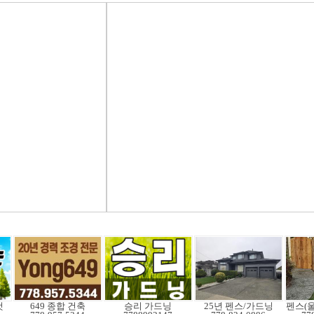
것
649 종합 건축
승리 가드닝
25년 펜스/가드닝