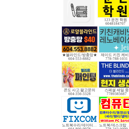
123 운전 학원
6048184707
★블라인드/방충망★
제이드 키친 케
604-553-8882
778-788-1031
콘도 사고.팔고문의
스페셜 세일 중
604-356-3328
7789385687
노트북수리/데이터복구
노트북/데
604-800-9978
778-242-0099