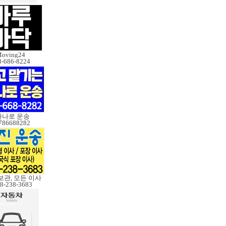
oving24
8-686-8224
하나로 운송
786688282
관, 모든 이사
8-238-3683