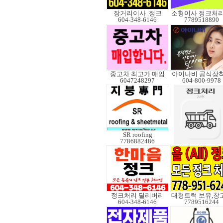
장거리이사 .정크
604-348-6146
7789518890
중고차 최고가 매입
아이나비 공식장
6047248297
604-800-9978
SR roofing
7786882486
정크처리 딜리버리
604-348-6146
7789516244