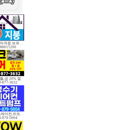
레드실자격증 보유업체
88615200
월,금 20% 절
8-877-3632
정수기,에어컨,히트펌프
8-879-5004