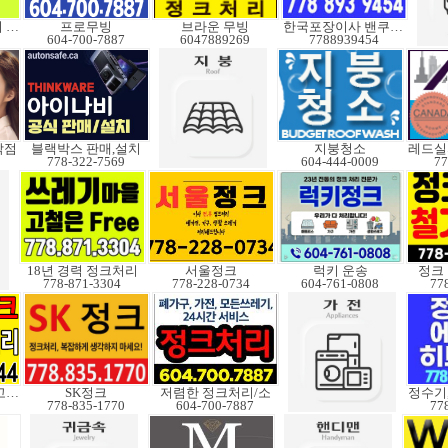
소형이사 정크처리 무빙
프로무빙
브라운 무빙
한국포장이사 밴쿠버무빙
604-700-7887
6047889269
7788939454
착점
블랙박스 판매,설치
지붕청소
778-322-7569
604-444-0009
77
18년 경력 정크처리
서울정크
럭키 운송
정크 
778-871-3304
778-228-0734
604-761-0808
77
대형트럭 보유,창고보관
SK정크
저렴한 정크처리/소
778-835-1770
604-700-7887
77