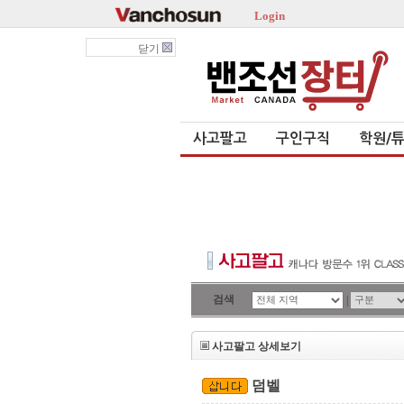
Login
닫기
사고팔고
구인구직
학원/
검색
|
사고팔고 상세보기
덤벨