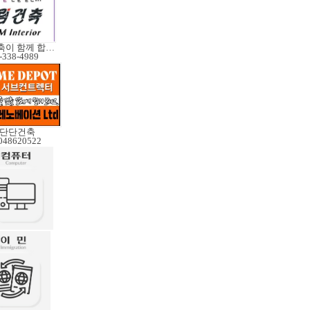
예림건축이 함께 합니다
-338-4989
단단건축
048620522