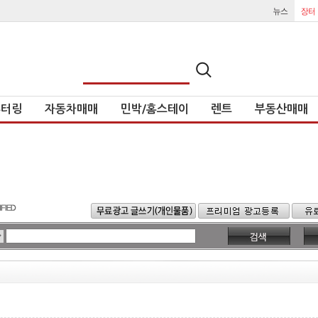
튜터링
자동차매매
민박/홈스테이
렌트
부동산매매