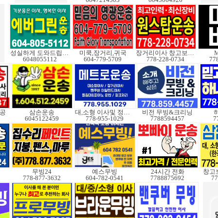
성실하게 도와드립니다
미쿡,장거리,귀국
장거리이사 창고보관정크
M
6048055112
604-779-5709
778-228-0734
77
성공
삼손운송
대,소형 이사및 정크처
비전 무빙&크리닝
6045122459
778-955-1029
7788594457
7
무빙24
예스무빙
24시간 전화
창고보
778-877-3632
604-782-0541
7788875692
77