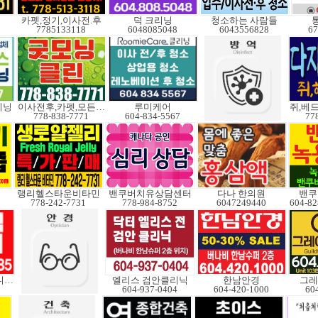
카펫,정기,이사전.후
덕 크리닝
청소하는 사람들
7785133118
6048085048
6043556828
67
리닝
이사전후,카펫,모든청소
루미케어
778-838-7771
604-834-5567
77
랭리헬스타운비타민
밴쿠버치유상담센터
다나 한의원
밴쿠
778-242-7731
778-984-8752
6047249440
V3중고도 판매합니다.
엘리스 검안클리닉
한남안경
그레
604-937-0404
604-420-1000
60