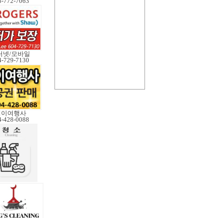
8-772-7063
터넷/모바일
4-729-7130
제이여행사
4-428-0088