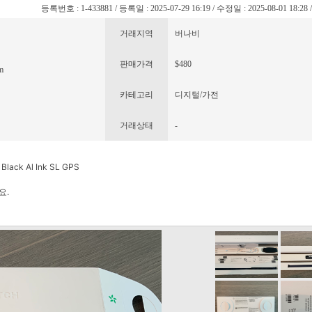
등록번호 : 1-433881 / 등록일 : 2025-07-29 16:19 / 수정일 : 2025-08-01 18:28
거래지역
버나비
판매가격
$480
m
카테고리
디지털/가전
거래상태
-
Black Al Ink SL GPS
요.