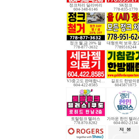
정크처리 딜리버리
SK정크
604-348-6146
778-835-1770
정크 월,금 20% 절
778-877-3632
7789516244
V3중고도 판매합니다.
길포드 한방의
604-422-8585
6045871075
토탈링크 텔러스
778.870.8282
604-802-2134