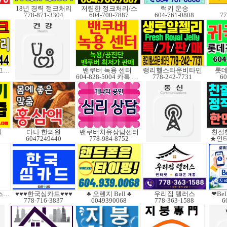
18년 경력 정크처리
저렴한 정크처리/소
럭키 운송
778-871-3304
604-700-7887
604-761-0808
77
대형트럭 보유,창고보관
밴쿠버 녹용 센터
랭리헬스타운비타민
롯
604-828-5004 카톡 Elkcanada
778-242-7731
60
원
다나 한의원
밴쿠버치유상담센터
친절한
6047249440
778-984-8752
★인
가까운 한인 텔러스쿠도
♥♥♥한국심카드♥♥♥
♣ 오렌지 Bell ♣
우리집 텔러스
❤Be
778-716-3837
6049390068
778-363-1588
6