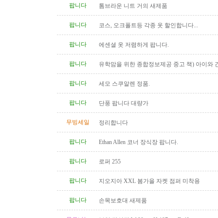
팝니다
톰브라운 니트 거의 새제품
팝니다
코스, 오크폴트등 각종 옷 할인합니다...
팝니다
에센셜 옷 저렴하게 팝니다.
팝니다
유학맘을 위한 종합정보제공 중고 책) 아이와 
다
팝니다
세모 스쿠알렌 정품.
팝니다
단풍 팝니다 대량가
무빙세일
정리합니다
팝니다
Ethan Allen 코너 장식장 팝니다.
팝니다
로퍼 255
팝니다
지오지아 XXL 봄가을 자켓 점퍼 미착용
팝니다
손목보호대 새제품