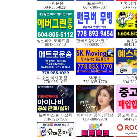
대한운송
프로무빙
미쿡,장거
604-356-8224
604-700-7887
604-779
성실하게 도와드립니다
한국포장이사 밴쿠버무빙
삼손
6048055112
7788939454
604512
대,소형 이사및 정크처
SK무빙
예스
778-955-1029
778-835-1770
604-782
블랙박스 판매,설치
아이나비 공식장착점
중고차 최
778-322-7569
604-800-9978
604724