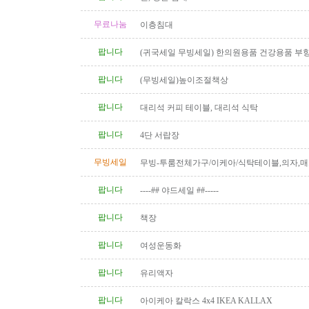
무료나눔
이층침대
팝니다
(귀국세일 무빙세일) 한의원용품 건강용품 부
전침 히팅램프 마사지베드 EMS..
팝니다
(무빙세일)높이조절책상
팝니다
대리석 커피 테이블, 대리석 식탁
팝니다
4단 서랍장
무빙세일
무빙-투룸전체가구/이케아/식탁테이블,의자,매
상,책장,서랍장 등 1년반사용,..
팝니다
----## 야드세일 ##-----
팝니다
책장
팝니다
여성운동화
팝니다
유리액자
팝니다
아이케아 칼락스 4x4 IKEA KALLAX