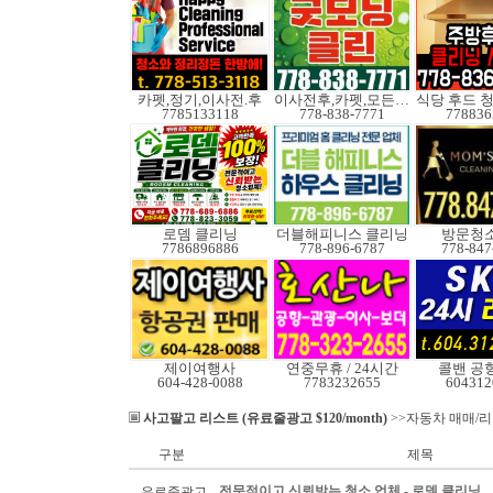
카펫,정기,이사전.후
이사전후,카펫,모든청소
식당 후드 
7785133118
778-838-7771
778836
로뎀 클리닝
더블해피니스 클리닝
방문청
7786896886
778-896-6787
778-847
제이여행사
연중무휴 / 24시간
콜밴 공
604-428-0088
7783232655
604312
사고팔고 리스트 (유료줄광고 $120/month)
>>자동차 매매/
구분
제목
전문적이고 신뢰받는 청소 업체 - 로뎀 클리닝
유료줄광고