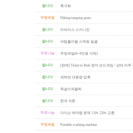
팝니다
축구화
무빙세일
Hiking/camping gears
팝니다
리바이스 스키니진
팝니다
새텀블러들 스벅등 일괄
무료나눔
무빙세일(6~8인용 식탁)
팝니다
[판매] Ticket to Ride 영어 보드게임 / 상태 아주
품 완비
팝니다
세탁망 대용량 압축
팝니다
목걸이와팔찌
팝니다
한국 커튼
무료나눔
다이슨 에어랩 본체 110v 220v 교환
무빙세일
Portable washing machine