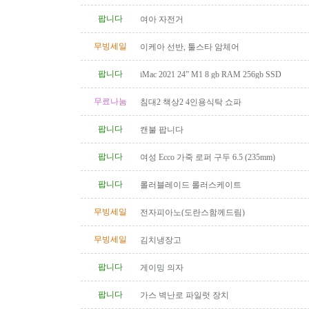
팝니다
여아 자전거
무빙세일
이케아 선반, 툴스타 암체어
팝니다
iMac 2021 24” M1 8 gb RAM 256gb SSD
무료나눔
침대2 책상2 4인용식탁 쇼파
팝니다
캔불 팝니다
팝니다
여성 Ecco 가죽 로퍼 구두 6.5 (235mm)
팝니다
롤러블레이드 롤러스케이트
무빙세일
전자피아노(도란스함께드림)
무빙세일
김치냉장고
팝니다
게이밍 의자
팝니다
가스 벽난로 파일럿 장치