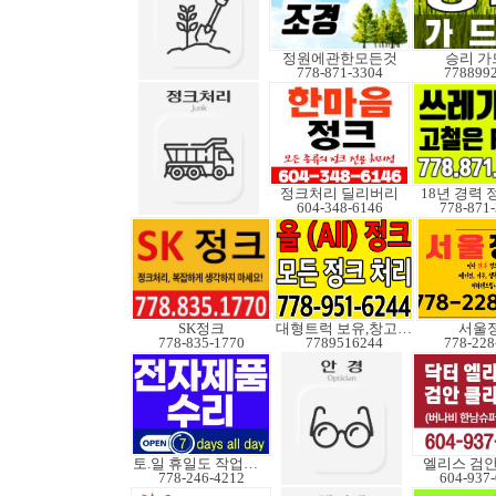
정원에관한모든것
승리 가
778-871-3304
778899
정크처리 딜리버리
18년 경력
604-348-6146
778-871
SK정크
대형트럭 보유,창고보관
서울
778-835-1770
7789516244
778-228
토.일 휴일도 작업가능
엘리스 검
778-246-4212
604-937