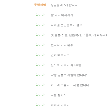
무빙세일
싱글침대 2개 팝니다.
팝니다
발.다리 마사지기
팝니다
나비앤 순간온수기 펌프
팝니다
팻 용품(칫솔, 손톱깍개, 구충제, 귀 파우더)
팝니다
빈티지 미니 뒤주
팝니다
간이 매트리스
팝니다
산드로 아우터 각 150불
팝니다
각종 명품옷 저렴히 팝니다!
팝니다
아크네 스튜디오 제품 팝니다.
팝니다
디올 청바지
팝니다
버버리 아우터