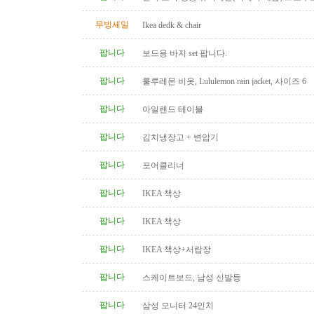
탁(4인용 나무 조각제품) 소파..
무빙세일
Ikea dedk & chair
팝니다
보드용 바지 set 팝니다.
팝니다
룰루레몬 비옷, Lululemon rain jacket, 사이즈 6
팝니다
아일랜드 테이블
팝니다
김치냉장고 + 변압기
팝니다
포어클리너
팝니다
IKEA 책상
팝니다
IKEA 책상
팝니다
IKEA 책상+서랍장
팝니다
스케이트보드, 남성 신발등
팝니다
삼성 모니터 24인치