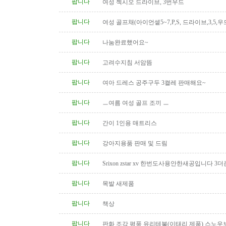
팝니다
여성 젝시오 드라이브, 3번우드
팝니다
여성 골프채(아이언셑5~7,P,S, 드라이브,3,5,우
팝니다
나눔완료했어요~
팝니다
고려수지침 서암뜸
팝니다
여아 드레스 공주구두 3켤레 판매해요~
팝니다
ㅡ여름 여성 골프 조끼 ㅡ
팝니다
간이 1인용 매트리스
팝니다
강아지용품 판매 및 드림
팝니다
Srixon zstar xv 한번도사용안한새공입니다 3더
팝니다
목발 새제품
팝니다
책상
팝니다
판화 조각 평풍 유리테불(이태리 제품) 스노우