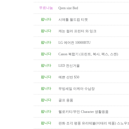
무료나눔
Qeen size Bed
팝니다
시애틀 월드컵 티켓
팝니다
캐논 컬러 프린터 와 잉크
팝니다
LG 에어컨 10000BTU
팝니다
Canon 복합기 (프린트, 복사, 팩스, 스캔)
팝니다
LED 전신거울
팝니다
예쁜 선반 $50
팝니다
무빙세일 이케아 수납장
팝니다
골프 용품
팝니다
헬로키티/무민 Character 생활용품
팝니다
판화 조각 평풍 유리테불(이태리 제품) 스노우
탁(4인용 나무 조각제품) 소파..