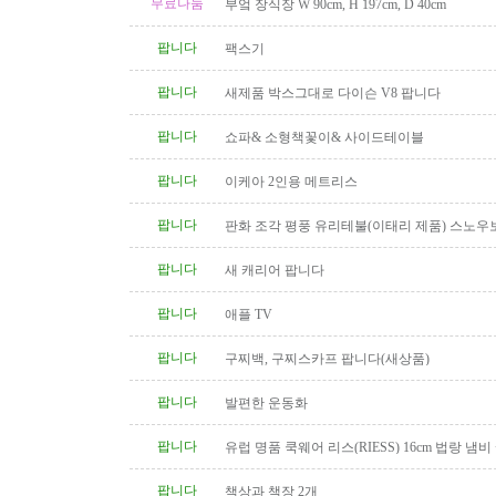
무료나눔
부엌 장식장 W 90cm, H 197cm, D 40cm
팝니다
팩스기
팝니다
새제품 박스그대로 다이슨 V8 팝니다
팝니다
쇼파& 소형책꽃이& 사이드테이블
팝니다
이케아 2인용 메트리스
팝니다
판화 조각 평풍 유리테불(이태리 제품) 스노우
탁(4인용 나무 조각제품) 소파..
팝니다
새 캐리어 팝니다
팝니다
애플 TV
팝니다
구찌백, 구찌스카프 팝니다(새상품)
팝니다
발편한 운동화
팝니다
유럽 명품 쿡웨어 리스(RIESS) 16cm 법랑 냄비
팝니다
책상과 책장 2개