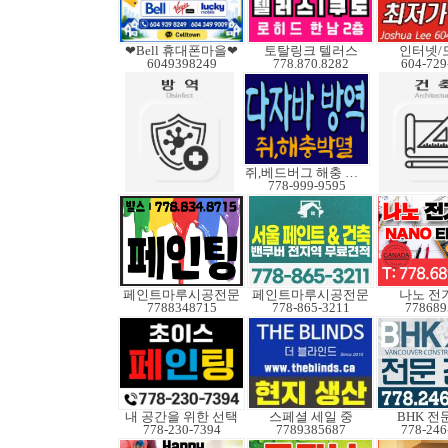
❤Bell 휴대폰마을❤
토탈링크 텔러스
인터넷/
6049398249
778.870.8282
604-729
쥐,베드버그 해충 박멸
778-999-9595
페인트마루시공전문
페인트마루시공전문
나노 전
7788348715
778-865-3211
778689
내 공간을 위한 선택
스페셜 세일 중
BHK 전
778-230-7394
7789385687
778-246