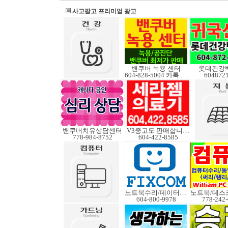
사고팔고 프리미엄 광고
밴쿠버 녹용 센터
롯데건강
604-828-5004 카톡 Elkcanada
604872
밴쿠버치유상담센터
V3중고도 판매합니다.
778-984-8752
604-422-8585
노트북수리/데이터복구
604-800-9978
778-242