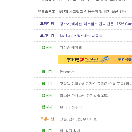
유료줄광고
[공지] 사고팔고 이용수칙 및 금지 물품 안내
프리미엄
정수기,에어컨, 히트펌프 관리 전문 - PSW Constru
프리미엄
Jaycleaning 청소하는 사람들
팝니다
다이슨 에어랩
팝니다
Pet carrier
팝니다
고성능 야외바베큐가스 그릴(가스통 포함) 팝
팝니다
업소용 파나소닉 전기밥솥 23컵
팝니다
브리타 정수기
무빙세일
그릇, 접시, 컵, 수저세트
팝니다
퀸, 싱글 침대