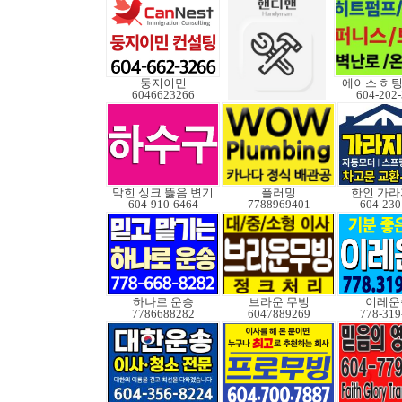
둥지이민
에이스 히팅
6046623266
604-202
막힌 싱크 뚫음 변기
플러밍
한인 가라
604-910-6464
7788969401
604-230
하나로 운송
브라운 무빙
이레운
7786688282
6047889269
778-319