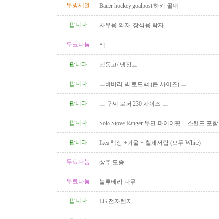
무빙세일
Bauer hockey goalpost 하키 골대
팝니다
사무용 의자, 장식용 탁자
무료나눔
책
팝니다
냉동고/ 냉장고
팝니다
ㅡ버버리 빅 토드백 (큰 사이즈) ㅡ
팝니다
ㅡ 구찌 로퍼 230 사이즈 ㅡ
팝니다
Solo Stove Ranger 무연 파이어핏 + 스탠드 
($110)
팝니다
Ikea 책상 +거울 + 철제서랍 (모두 White)
무료나눔
상추 모종
무료나눔
불루베리 나무
팝니다
LG 전자렌지