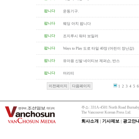
팝니다
운동기구.
팝니다
웨딩 아치 팝니다
팝니다
조지루시 워터 보일러
팝니다
Ways to Play 도로 타일 40장 (어린이 장난감)
팝니다
유아용 신발 네이티브 제퍼슨, 반스
팝니다
머리띠
이전페이지
다음페이지
1
2
3
4
5
6
주소: 331A-4501 North Road Burnaby
The Vancouver Korean Press Ltd.
회사소개
|
기사제보
|
광고안