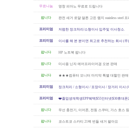
무료나눔
영창 피아노 무료로 드립니다
팝니다
완전 새거 로얄 덜튼 고든 램지 stainless steel
요 50불
프리미엄
저렴한 정크처리/소형이사 입주및 이사청소.
프리미엄
이사를 해 본 분이면 최고로 추천하는 회사 (주
[정크처리.이사전후 청소]
팝니다
HP 노트북 팝니다
팝니다
미사용 닌자 에어프라이어겸 오븐 판매
팝니다
★★★컴퓨터 모니터 마지막 특별 대할인 판
프리미엄
정크처리 / 소형이사 / 포장이사 / 장거리 이사 
프리미엄
❤️졸업생재학생EPP혜택|$55인터넷|$30휴대폰|Z
[텔러스/쿠도]
팝니다
무선 충전기, 이어폰, 전동 스쿠터, 가스 호스 
팝니다
코스트코 스카티 21팩 번들 새거 팔아요