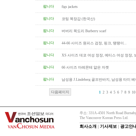
팝니다
figs jackets
팝니다
코팅 목장갑 (한국산)
팝니다
버버리 목도리 Burberry scarf
팝니다
44-66 사이즈 원피스 검정, 핑크, 땡땡이...
팝니다
XS 사이즈 데코 여성 정장, 예티스 여성 정장,
켓
팝니다
66 사이즈 마레몬테 얇은 자켓
팝니다
남성용 J.Lindeberg 골프반바지, 남성용 타미 
Tommy hilfiger
다음페이지
1
2
3
4
5
6
7
8
9
10
주소: 331A-4501 North Road Burnaby
The Vancouver Korean Press Ltd.
회사소개
|
기사제보
|
광고안