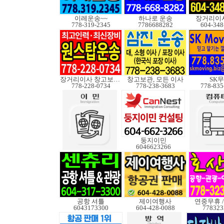
이레운송~~
하나로 운송
장거리이사
778-319-2345
7786688282
604-348
장거리이사 창고보관정크
창고보관, 모든 이사
SK
778-228-0734
778-238-3683
778-835
둥지이민
6046623266
공항 셔틀
제이여행사
연중무휴 /
6043173300
604-428-0088
778323