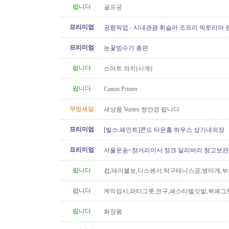
팝니다
골프공
프리미엄
공항픽업 - 시내관광 휘슬러 조프리 빅토리아 온
24시간 운행 778-323-2655
프리미엄
눈꽃빙수기 총판
팝니다
스마트 와치(시계)
팝니다
Canon Printer
무빙세일
새상품 Vortex 쌍안경 팝니다
프리미엄
[빌스 페인트]콘도 타운홈 하우스 상기내외장
프리미엄
서울운송~장거리이사 정크 딜리버리 창고보관 60
6146
팝니다
컵,테이블보,디스펜서,탁구테니스공,병마개,부
궁화뱃지
팝니다
케익접시,파티그릇,전구,페스티벌깃발,뷔페그
팝니다
화장품