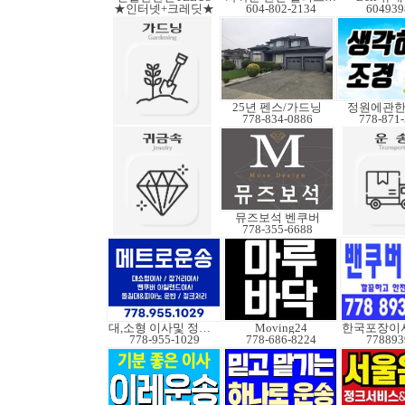
★인터넷+크레딧★
604-802-2134
604939
25년 펜스/가드닝
정원에관
778-834-0886
778-871
뮤즈보석 벤쿠버
778-355-6688
대,소형 이사및 정크처
Moving24
778-955-1029
778-686-8224
778893