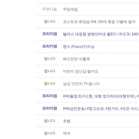
무료나눔
무빙세일
팝니다
코스트코 화장솜 8팩 100개 묶음 15불에 팔아
프리미엄
텔러스 대칭형 광랜인터넷 월$55~|쿠도5G $40/4
604.834.1004 친절한 한인 TELUS
프리미엄
펜스 (Fence)/가드닝
팝니다
배드민턴 셔틀콕
팝니다
어린이 장난감 팔아요
팝니다
삼성 55인치 TV팝니다
프리미엄
###(올정크) #소형, 대형 정크처리(대형트럭),
###
프리미엄
###(삼진운송) #창고보관, #장거리, #모든 이사, 
팝니다
호텔
팝니다
액자