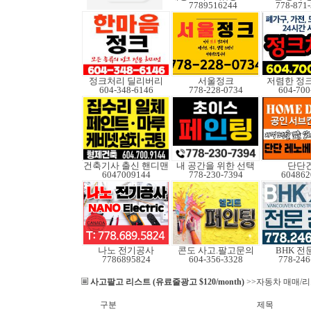
7789516244
778-871
정크처리 딜리버리
서울정크
저렴한 정
604-348-6146
778-228-0734
604-700
건축기사 출신 핸디맨
내 공간을 위한 선택
단단
6047009144
778-230-7394
604862
나노 전기공사
콘도 사고.팔고문의
BHK 전
7786895824
604-356-3328
778-246
사고팔고 리스트 (유료줄광고 $120/month)
>>자동차 매매/
구분
제목