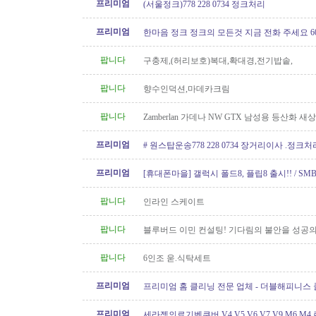
프리미엄
(서울정크)778 228 0734 정크처리
프리미엄
한마음 정크 정크의 모든것 지금 전화 주세요 604 
팝니다
구충제,(허리보호)복대,확대경,전기밥솥,
팝니다
향수인덕션,마데카크림
팝니다
Zamberlan 가데나 NW GTX 남성용 등산화 새
프리미엄
# 원스탑운송778 228 0734 장거리이사 .정크
프리미엄
[휴대폰마을] 갤럭시 폴드8, 플립8 출시!! / SMB
100GB 미국로밍 / 2년 약정시 액정..
팝니다
인라인 스케이트
팝니다
블루버드 이민 컨설팅! 기다림의 불안을 성공의
팝니다
6인조 욷.식탁세트
프리미엄
프리미엄 홈 클리닝 전문 업체 - 더블해피니스
프리미엄
세라젬의료기벤쿠버.V4.V5.V6.V7.V9.M6.M4