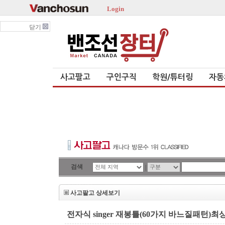
Login
닫기
사고팔고
구인구직
학원/튜터링
자동
검색
|
사고팔고 상세보기
전자식 singer 재봉틀(60가지 바느질패턴)최