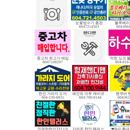
눈꽃빙수기 총판
블루베리
6047214503
604306
중고차 최고가 매입
막힌 싱크 
6047248297
604-910
한인 가라지 도어
페인트 마루 캐비넷코팅
밴쿠버 
604-230-6831
604-700-9144
604362
친절한한인TELUS
가까운 한인 텔러스쿠도
❤Bell 