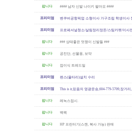
팝니다
#### 남자 신발 나이키 팔아요 ####
프리미엄
벤쿠버공항픽업 소형이사 가구조립 학생이사 
형이사..등아이케아및 관련
프리미엄
프로페셔널청소/살림정리정돈/스팀카펫/이사
소/파워워시/대청소/유리청소
팝니다
### 상태좋은 멋쟁이 신발들 ###
팝니다
공진단, 선물용, 보약
팝니다
접이식 트레드밀
프리미엄
펜스(울타리)설치 수리
프리미엄
This is it,믿음의 영광운송,604-779-5709,장거
팝니다
레녹스접시.
팝니다
백팩
팝니다
HP 프린터기(스캔, 복사 가능) 판매