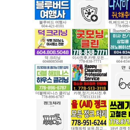
블루버드 여행사
604-421-0101
778-999
덕 크리닝
이사전후,카펫,모든청소
루미
6048085048
778-838-7771
604-834
더블해피니스 클리닝
카펫,정기,이사전.후
778-896-6787
7785133118
대형트럭 보유,창고보관
18년 경력