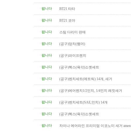
니다.
팝니다
BT21 타타
팝니다
BT21 코야
팝니다
스팀 다리미 판매
팝니다
(공구)망치(햄머)
팝니다
(공구)파이프렌치
팝니다
(공구)헥스(육각)소켓세트
팝니다
(공구)렌치세트(메트릭) 14개, 새거
팝니다
(공구)에어렌치1/2인치, 1/4인치 레칫새거
팝니다
(공구)렌치세트(SAE,인치) 14개
팝니다
(공구)헥스(육각)소켓세트
팝니다
차이나 에어라인 프리미엄 이코노미 새거 amenity