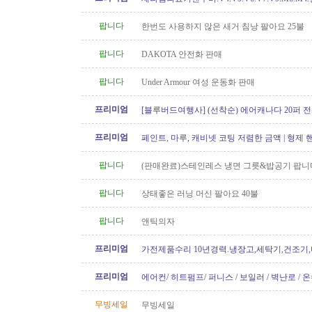
개월무이자할부)판매중
팝니다
한번도 사용하지 않은 새거 침낭 팔아요 25불
팝니다
DAKOTA 안전화 판매
팝니다
Under Armour 여성 운동화 판매
프리미엄
[블루버드여행사] (선착순) 에어캐나다 20퍼 전
프리미엄
페인트, 마루, 캐비넷 코팅 저렴한 금액 | 형제
팝니다
(판매완료)스테인레스 냉면 그릇&밥공기 팝니
팝니다
상태좋은 러닝 머신 팔아요 40불
팝니다
앤틱의자
프리미엄
가전제품수리 10년경력.냉장고,세탁기,건조기
지수리,설치-
프리미엄
에어컨/ 히트펌프/ 퍼니스 / 보일러 / 벽난로 / 
신규설치 전문! TSBC License..
무빙세일
무빙세일