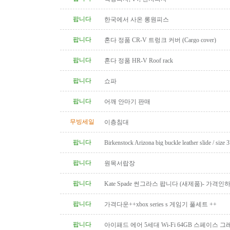
팝니다
한국에서 사온 롱원피스
팝니다
혼다 정품 CR-V 트렁크 커버 (Cargo cover)
팝니다
혼다 정품 HR-V Roof rack
팝니다
쇼파
팝니다
어깨 안마기 판매
무빙세일
이층침대
팝니다
Birkenstock Arizona big buckle leather slide / size 
팝니다
원목서랍장
팝니다
Kate Spade 썬그라스 팝니다 (새제품)- 가격인
팝니다
가격다운++xbox series s 게임기 풀세트 ++
팝니다
아이패드 에어 5세대 Wi-Fi 64GB 스페이스 