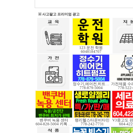
사고팔고 프리미엄 광고
123 운전 학원
6048184707
정수기,에어컨,히트펌프
778-879-5004
778-522
밴쿠버 녹용 센터
랭리헬스타운비타민
604-828-5004 카톡 Elkcanada
778-242-7731
604-422