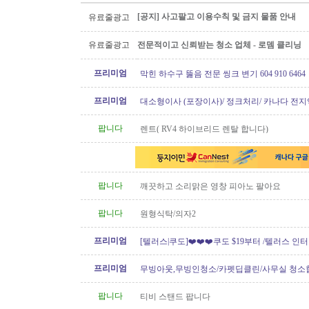
[공지] 사고팔고 이용수칙 및 금지 물품 안내
유료줄광고
유료줄광고
전문적이고 신뢰받는 청소 업체 - 로뎀 클리닝
프리미엄
막힌 하수구 뚫음 전문 씽크 변기 604 910 6464
프리미엄
대소형이사 (포장이사)/ 정크처리/ 카나다 전지
운송)
팝니다
렌트( RV4 하이브리드 렌탈 합니다)
팝니다
깨끗하고 소리맑은 영창 피아노 팔아요
팝니다
원형식탁/의자2
프리미엄
[텔러스|쿠도]❤️❤️❤️쿠도 $19부터 /텔러스 인
텔러스 신규 인터넷..
프리미엄
무빙아웃,무빙인청소/카펫딥클린/사무실 청소
팝니다
티비 스탠드 팝니다