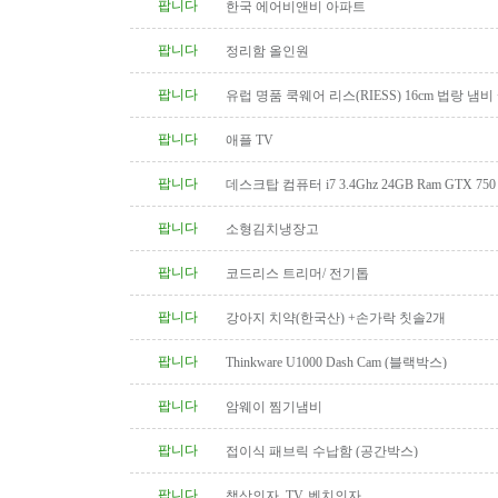
팝니다
한국 에어비앤비 아파트
팝니다
정리함 올인원
팝니다
유럽 명품 쿡웨어 리스(RIESS) 16cm 법랑 냄비
팝니다
애플 TV
팝니다
데스크탑 컴퓨터 i7 3.4Ghz 24GB Ram GTX 750
팝니다
소형김치냉장고
팝니다
코드리스 트리머/ 전기톱
팝니다
강아지 치약(한국산) +손가락 칫솔2개
팝니다
Thinkware U1000 Dash Cam (블랙박스)
팝니다
암웨이 찜기냄비
팝니다
접이식 패브릭 수납함 (공간박스)
팝니다
책상의자, TV, 벤치의자