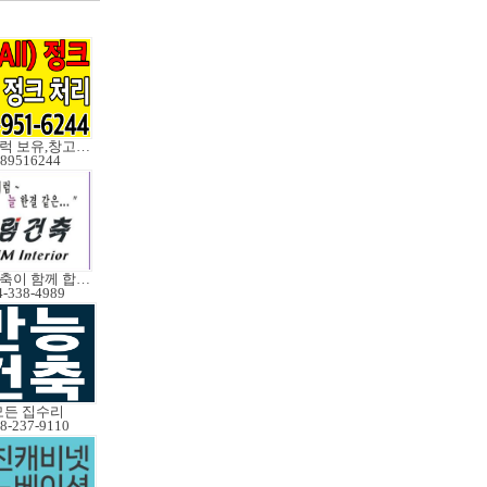
대형트럭 보유,창고보관
89516244
예림건축이 함께 합니다
4-338-4989
모든 집수리
8-237-9110