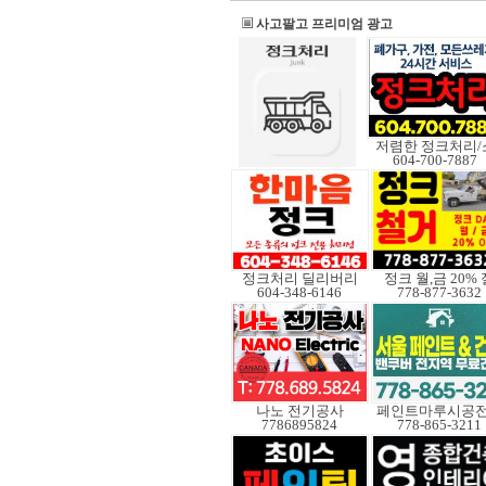
사고팔고 프리미엄 광고
저렴한 정크처리/
604-700-7887
정크처리 딜리버리
정크 월,금 20% 
604-348-6146
778-877-3632
나노 전기공사
페인트마루시공
7786895824
778-865-3211