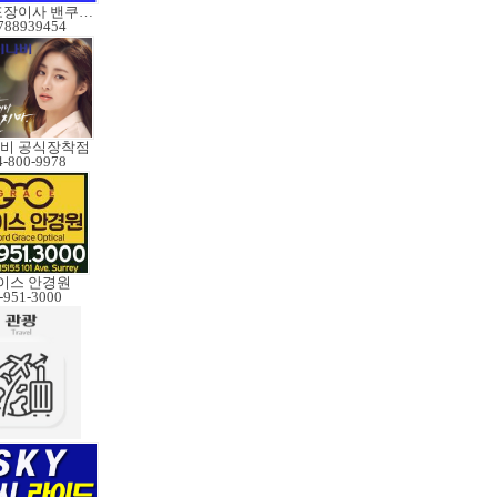
한국포장이사 밴쿠버무빙
788939454
비 공식장착점
4-800-9978
이스 안경원
-951-3000