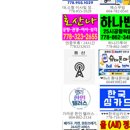
대,소형 이사및 정크처
예스무빙
778-955-1029
604-782-0541
연중무휴 / 24시간
하나25투어
7783232655
778-862-3487
❤Bell 휴대폰마
6049398249
가까운 한인 텔러스쿠도
♥♥♥한국심카드♥
604-802-2134
778-716-3837