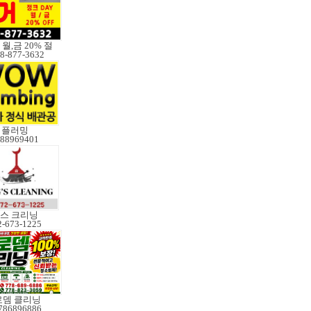
월,금 20% 절
8-877-3632
플러밍
88969401
스 크리닝
2-673-1225
로뎀 클리닝
786896886