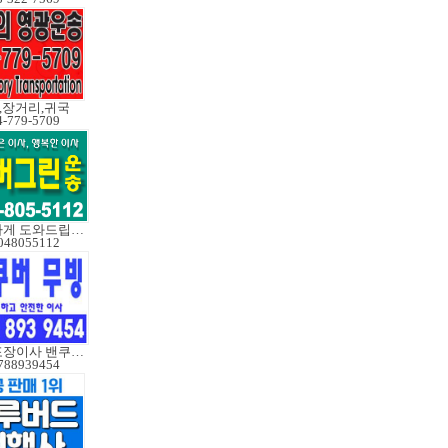
,장거리,귀국
4-779-5709
성실하게 도와드립니다
048055112
한국포장이사 밴쿠버무빙
788939454