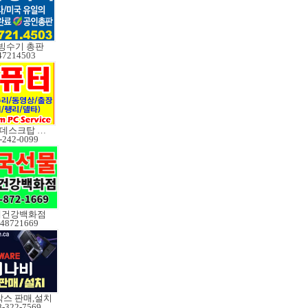
빙수기 총판
47214503
노트북/데스크탑 수리
-242-0099
데건강백화점
48721669
스 판매,설치
8-322-7569