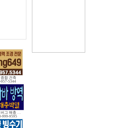
9 종합 건축
-957-5344
쥐,베드버그 해충 박멸
8-999-9595