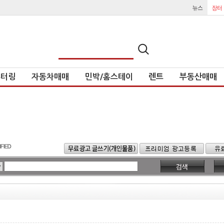
튜터링
자동차매매
민박/홈스테이
렌트
부동산매매