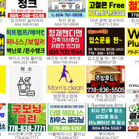
대형트럭 보유,창고보관
정크처리 딜리버리
럭키 운송
18년 경력 정크처리
정크 
604-348-6146
604-761-0808
778-871-3304
77
어
에이스 히팅 플러밍
페인트 마루 캐비넷코팅
입소문을 탄~ 핸디맨
604-202-3496
604-700-9144
7788964739
77
방문청소업체
식당 후드 청소합니다
통
778-847-0131
7788365505
67
들
이사전후,카펫,모든청소
더블해피니스 클리닝
루미케어
778-838-7771
778-896-6787
604-834-5567
7