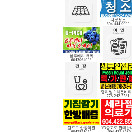
지붕청소
604-444-0009
블루베리 유픽
6043064926
랭리헬스타운비타
778-242-7731
길포드 한방의원
6045871075
604-422-8585