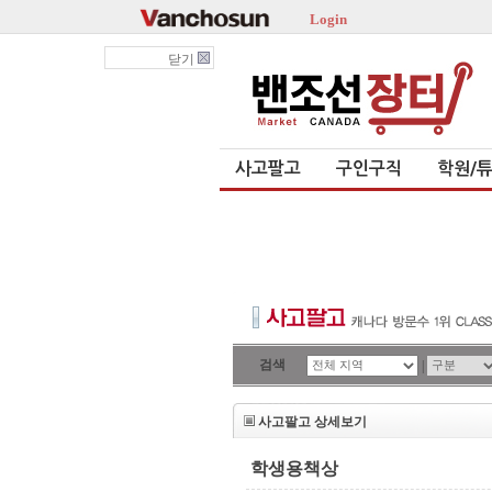
Login
닫기
사고팔고
구인구직
학원/
검색
|
사고팔고 상세보기
학생용책상