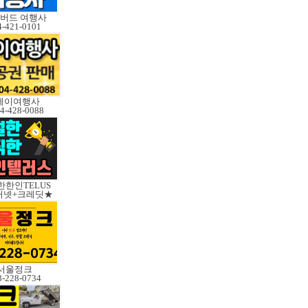
버드 여행사
4-421-0101
제이여행사
4-428-0088
한인TELUS
터넷+크레딧★
서울정크
8-228-0734