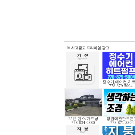
사고팔고 프리미엄 광고
778-879-5004
25년 펜스/가드닝
정원에관한모든
778-834-0886
778-871-3304