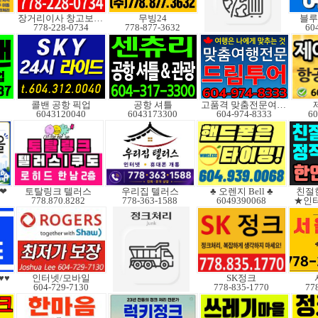
장거리이사 창고보관정크
무빙24
블루
778-228-0734
778-877-3632
60
콜밴 공항 픽업
공항 셔틀
고품격 맞춤전문여행사
6043120040
6043173300
604-974-8333
60
을❤
토탈링크 텔러스
우리집 텔러스
♣ 오렌지 Bell ♣
친절한
778.870.8282
778-363-1588
6049390068
★인
♥♥
인터넷/모바일
SK정크
604-729-7130
778-835-1770
77