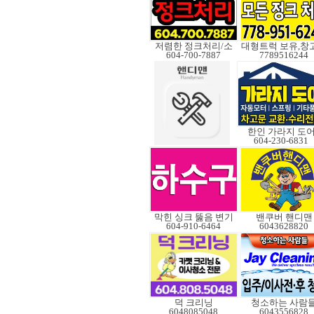
저렴한 정크처리/소
604-700-7887
7789516244
한인 가라지 도
604-230-6831
막힌 싱크 뚫음 변기
밴쿠버 핸디맨
604-910-6464
6043628820
덕 크리닝
청소하는 사람
6048085048
6043556828