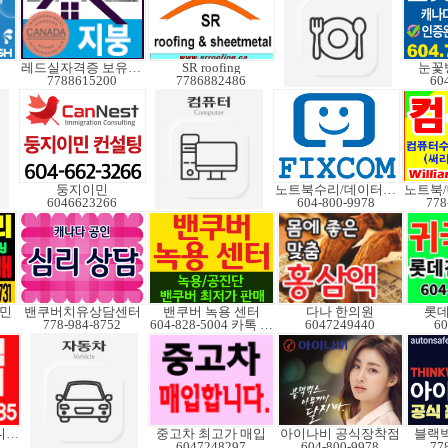
레드실자격증 보유업체
SR roofing
눈꽃
7788615200
7786882486
60
둥지이민
노트북수리/데이터복구
6046623266
604-800-9978
778
민
밴쿠버치유상담센터
밴쿠버 녹용 센터
다나 한의원
롯
778-984-8752
604-828-5004 카톡 Elkcanada
6047249440
60
V3중고도 판매합니다.
중고차 최고가 매입
아이나비 공식장착점
블랙박
6047248297
604-800-9978
77