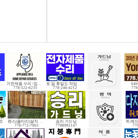
정수기,에어컨,히트펌프
가전제품 수리 /집수리
토.일 휴일도 작업가능
64
778-522-6235
778-246-4212
778
것
펜스(울타리)설치 수리
승리 가드닝
778-772-7063
7788992147
77