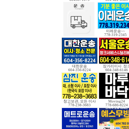
이레운송~~
778-319-2345
대한운송
장거리이사 .정
604-356-8224
604-348-6146
창고보관, 모든 이사
Moving24
778-238-3683
778-686-8224