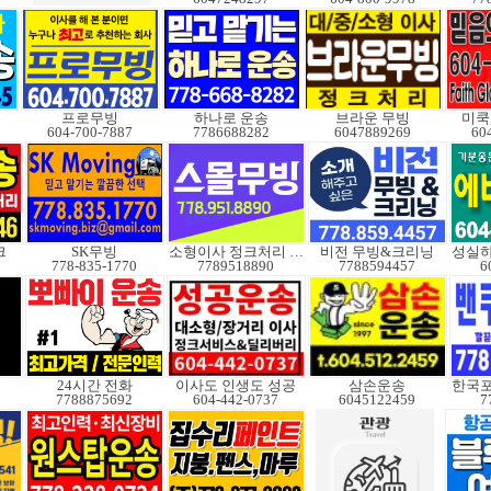
프로무빙
하나로 운송
브라운 무빙
미쿡
604-700-7887
7786688282
6047889269
60
크
SK무빙
소형이사 정크처리 무빙
비전 무빙&크리닝
778-835-1770
7789518890
7788594457
6
24시간 전화
이사도 인생도 성공
삼손운송
7788875692
604-442-0737
6045122459
7