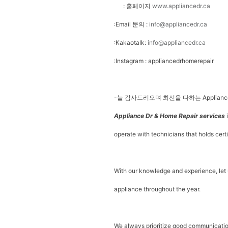
: 홈페이지
www.appliancedr.ca
:Email 문의 :
info@appliancedr.ca
:Kakaotalk:
info@appliancedr.ca
:Instagram : appliancedrhomerepair
-늘 감사드리오며 최선을 다하는 Appliance D
Appliance Dr & Home Repair services
i
operate with technicians that holds cert
With our knowledge and experience, let u
appliance throughout the year.
We always prioritize good communicatio