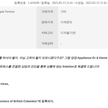
등록번호 : 1-431639 / 등록일 : 2025-05-15 21:41 / 수정일 : 2025-05-15 21:42
air Services
거래지역
기타
판매가격
가격문의
카테고리
디지털/가전
거래상태
-
를
하셔야
될지
,
아님
고쳐야
될지
모르시겠다구요
?
그럼
당장
Appliance Dr & Home 
트레스를
친절한
상담과
진단을
통해
상황에
맞는
Solution로 해결해 드립니다
!
rvices,
ovince of British Columbia”
에
등록되어
,