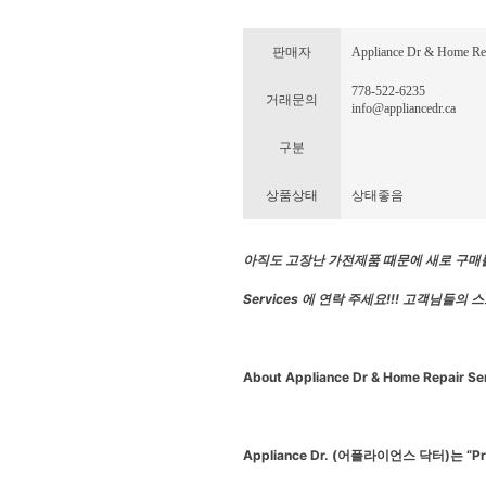
판매자
Appliance Dr & Home Rep
778-522-6235
거래문의
info@appliancedr.ca
구분
상품상태
상태좋음
아직도
고장난
가전제품
때문에
새로
구매
Services
에
연락
주세요!!
!
고객님들의
스
About Appliance Dr & Home Repair Se
Appliance Dr. (
어플라이언스
닥터
)
는
“Pr