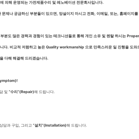
에
의해
운영되는
가전제품수리
및
레노베이션
전문회사입니다
.
한
문제나
궁금하신
부분들이
있으면
,
망설이지
마시고
전화
,
이메일
,
또는
,
홈페이지를
 부분도 많은 경력과 경험이 있는 테크니션들로 통해 개인 소유 및 렌탈 하시는
Proper
립니다
.
비교적 저렴하고 높은
Quality workmanship
으로 만족스러운 일 진행을 도
을
다해
해결해
드리겠습니다
.
Symptom)!
담 및
“
수리
”(Repair)
해 드립니다.
상담과 구입, 그리고
“
설치
”(Installation)
해 드립니다.