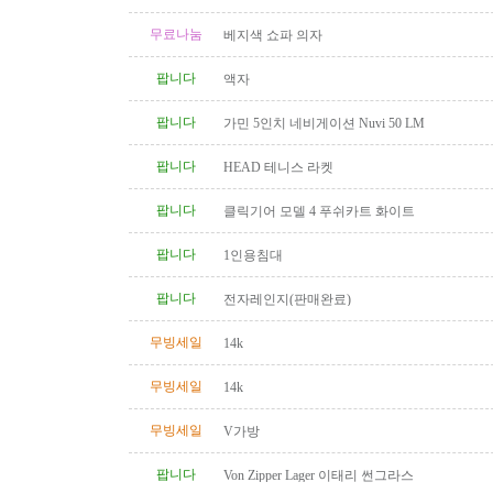
무료나눔
베지색 쇼파 의자
팝니다
액자
팝니다
가민 5인치 네비게이션 Nuvi 50 LM
팝니다
HEAD 테니스 라켓
팝니다
클릭기어 모델 4 푸쉬카트 화이트
팝니다
1인용침대
팝니다
전자레인지(판매완료)
무빙세일
14k
무빙세일
14k
무빙세일
V가방
팝니다
Von Zipper Lager 이태리 썬그라스