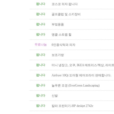
팝니다
코스코 의자 팝니다
팝니다
골프클럽 및 스키장비
팝니다
부엌용품
팝니다
앵클 스트랩 힐
무료나눔
6인용식탁과 의자
팝니다
보조가방
팝니다
미니 냉장고, 오쿠, IKEA 매트리스/책상, 라이
팝니다
Airfryer 10Qt 도어형 에어프라이 판매합니다.
팝니다
늘푸른 조경 (EverGreen Landscaping)
팝니다
신발
팝니다
칼라 프린터기-HP deskjet 2742e