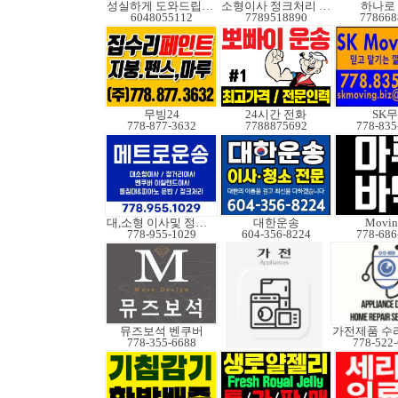
성실하게 도와드립니다
소형이사 정크처리 무빙
하나로
6048055112
7789518890
778668
무빙24
24시간 전화
SK
778-877-3632
7788875692
778-835
대,소형 이사및 정크처
대한운송
Movin
778-955-1029
604-356-8224
778-686
뮤즈보석 벤쿠버
778-355-6688
778-522