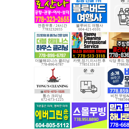
연중무휴 / 24시간
블루버드 여행사
7783232655
604-421-0101
더블해피니스 클리닝
카펫,정기,이사전.후
식당 후드 
778-896-6787
7785133118
778836
통스 크리닝
비전 무빙
672-673-1225
778859