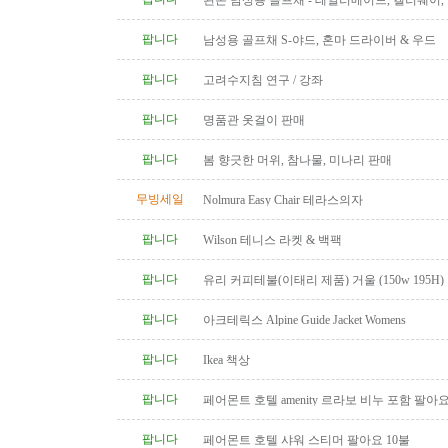
왼손 남성용 골프채 - 테일러메이드, 캘러웨이
트, 나이키, 킹코브라 등
팝니다
남성용 골프채 S-야드, 혼마 드라이버 & 우드
팝니다
고려수지침 연구 / 강좌
팝니다
명품관 옷걸이 판매
팝니다
봄 향긋한 머위, 참나물, 미나리 판매
무빙세일
Nolmura Easy Chair 테라스의자
팝니다
Wilson 테니스 라켓 & 백팩
팝니다
유리 커피테불(이태리 제품) 거울 (150w 195H)
팝니다
아크테릭스 Alpine Guide Jacket Womens
팝니다
Ikea 책상
팝니다
페어몬트 호텔 amenity 르라보 비누 포함 팔아
팝니다
페어몬트 호텔 샤워 스티머 팔아요 10불