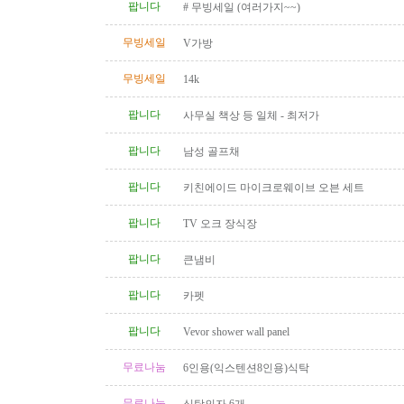
팝니다
# 무빙세일 (여러가지~~)
무빙세일
V가방
무빙세일
14k
팝니다
사무실 책상 등 일체 - 최저가
팝니다
남성 골프채
팝니다
키친에이드 마이크로웨이브 오븐 세트
팝니다
TV 오크 장식장
팝니다
큰냄비
팝니다
카펫
팝니다
Vevor shower wall panel
무료나눔
6인용(익스텐션8인용)식탁
무료나눔