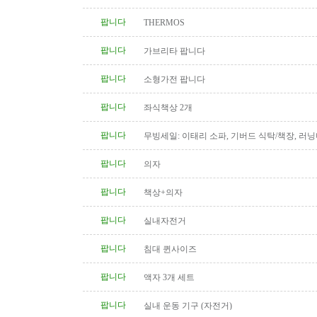
팝니다
THERMOS
팝니다
가브리타 팝니다
팝니다
소형가전 팝니다
팝니다
좌식책상 2개
팝니다
무빙세일: 이태리 소파, 기버드 식탁/책장, 러닝
침대, 책상, 골프채 (여성용),..
팝니다
의자
팝니다
책상+의자
팝니다
실내자전거
팝니다
침대 퀸사이즈
팝니다
액자 3개 세트
팝니다
실내 운동 기구 (자전거)