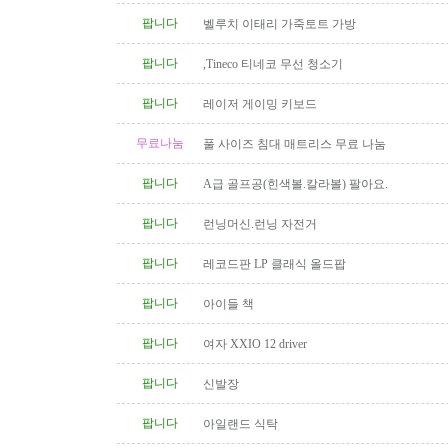
팝니다
벨루치 이태리 가죽토트 가방
팝니다
,Tineco 티네코 무선 청소기
팝니다
레이저 게이밍 키보드
무료나눔
풀 사이즈 침대 매트리스 무료 나눔
팝니다
A급 골프공(힌색볼.칼라볼) 팔아요.
팝니다
런닝머신.런닝 자전거
팝니다
레코드판 LP 클래식 올드팝
팝니다
아이들 책
팝니다
여자 XXIO 12 driver
팝니다
신발장
팝니다
아일랜드 식탁