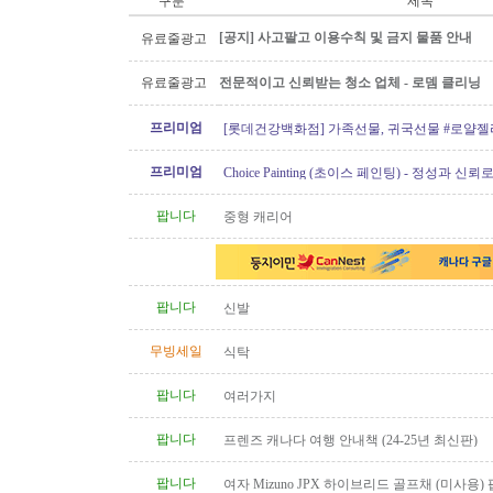
구분
제목
[공지] 사고팔고 이용수칙 및 금지 물품 안내
유료줄광고
유료줄광고
전문적이고 신뢰받는 청소 업체 - 로뎀 클리닝
프리미엄
[롯데건강백화점] 가족선물, 귀국선물 #로얄젤
프로폴리스
프리미엄
Choice Painting (초이스 페인팅) - 정성과 신
리겠습니다!
팝니다
중형 캐리어
팝니다
신발
무빙세일
식탁
팝니다
여러가지
팝니다
프렌즈 캐나다 여행 안내책 (24-25년 최신판)
팝니다
여자 Mizuno JPX 하이브리드 골프채 (미사용)