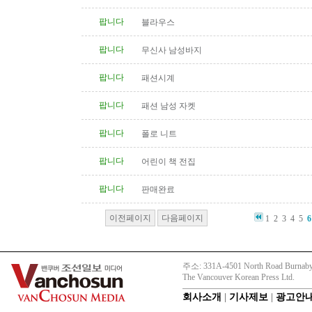
팝니다
블라우스
팝니다
무신사 남성바지
팝니다
패션시계
팝니다
패션 남성 자켓
팝니다
폴로 니트
팝니다
어린이 책 전집
팝니다
판매완료
이전페이지
다음페이지
1
2
3
4
5
6
주소: 331A-4501 North Road Burnaby
The Vancouver Korean Press Ltd.
회사소개
|
기사제보
|
광고안