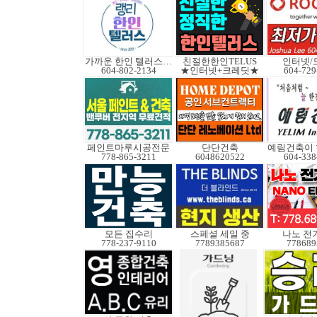
가까운 한인 텔러스쿠도
친절한한인TELUS
인터넷/
604-802-2134
★인터넷+크레딧★
604-729
페인트마루시공전문
단단건축
778-865-3211
6048620522
604-338
모든 집수리
스페셜 세일 중
나노 전
778-237-9110
7789385687
778689