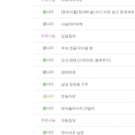
식탁의자 6개
팝니다
[몬트리올] $3,000 팝니다 ( 이트 받고 한국계
신 분 )
팝니다
사슴머리박제
무료나눔
싱글침대
팝니다
무쇠 전골/구이용 팬
팝니다
도서 판매 (가격인하, 품목추가)
팝니다
판매완료
팝니다
남성 정장용 구두
삽니다
전동카트
팝니다
에어플라이어 25달러
무료나눔
자동침대
팝니다
와이셔츠 남성