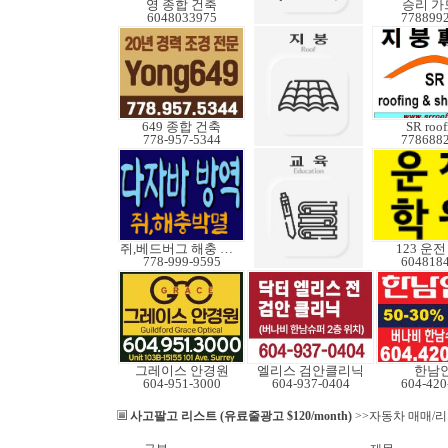
영 종합 건축
승리 가
6048033975
778899
649 종합 건축
SR roof
778-957-5344
778688
쥐,베드버그 해충 박멸
123 운
778-999-9595
604818
그레이스 안경원
엘리스 검안클리닉
한남
604-951-3000
604-937-0404
604-420
사고팔고 리스트 (유료줄광고 $120/month)
>>자동차 매매/