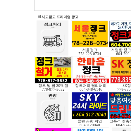
사고팔고 프리미엄 광고
서울정크
저렴한 정크
778-228-0734
604-700
정크 월,금 20% 절
정크처리 딜리버리
SK
778-877-3632
604-348-6146
778-835
콜밴 공항 픽업
6043120040
604-974