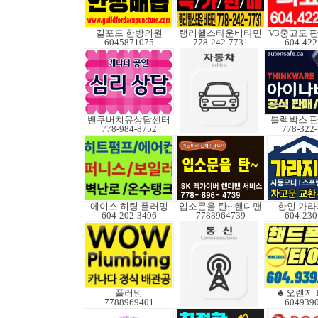
길포드 한방의원
랭리헬스타운비타민
6045871075
778-242-7731
604-422
밴쿠버치유상담센터
블랙박스 판
778-984-8752
778-322
에이스 히팅 플러밍
입소문을 탄~ 핸디맨
한인 가라
604-202-3496
7788964739
604-230
플러밍
♣ 오렌지 B
7788969401
604939