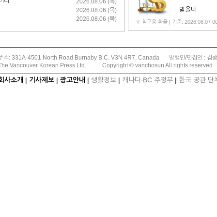
리버리
2026.08.06 (목)
받을때
2026.08.06 (목)
2026.08.06 (목)
※ 참고용 환율 | 기준: 2026.08.07 00
주소: 331A-4501 North Road Burnaby B.C. V3N 4R7, Canada
발행인/편집인 : 김
The Vancouver Korean Press Ltd.
Copyright © vanchosun All rights reserved
회사소개
|
기사제보
|
광고안내
|
생활정보
|
캐나다∙BC 주정부
|
한국 공관 단