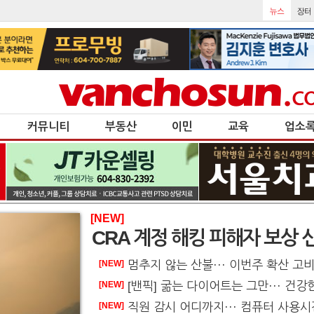
커뮤니티
부동산
이민
교육
업소
[NEW]
CRA 계정 해킹 피해자 보상 
멈추지 않는 산불··· 이번주 확산 고
[NEW]
[밴픽] 굶는 다이어트는 그만··· 건강한 다이
[NEW]
직원 감시 어디까지··· 컴퓨터 사용시간 
[NEW]