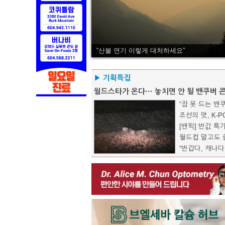
“산불 연기 이렇게 대처하세요”
▶ 기획특집
월드스타가 온다··· 놓치면 안 될 밴쿠버 
“잠 못 드는 밴
조선의 멋, K-
[밴픽] 반값 
월드컵 말고도 즐
“반갑다, 캐나다