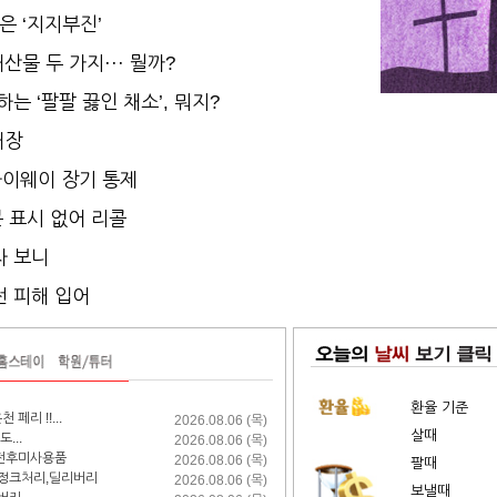
은 ‘지지부진’
산물 두 가지··· 뭘까?
는 ‘팔팔 끓인 채소’, 뭐지?
개장
하이웨이 장기 통제
 표시 없어 리콜
차 보니
전 피해 입어
환율 기준
리 !!...
2026.08.06 (목)
살때
...
2026.08.06 (목)
이사전후미사용품
2026.08.06 (목)
팔때
사,정크처리,딜리버리
2026.08.06 (목)
보낼때