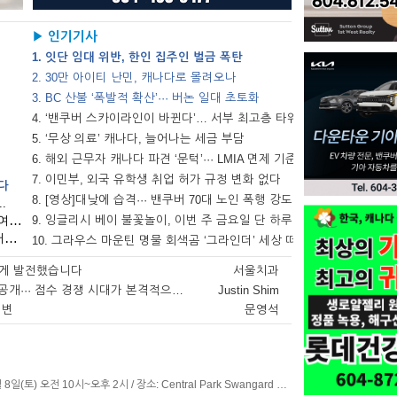
▶ 인기기사
1. 잇단 임대 위반, 한인 집주인 벌금 폭탄
2. 30만 아이티 난민, 캐나다로 몰려오나
3. BC 산불 ‘폭발적 확산’··· 버논 일대 초토화
4. ‘밴쿠버 스카이라인이 바뀐다’… 서부 최고층 타워...
5. ‘무상 의료’ 캐나다, 늘어나는 세금 부담
6. 해외 근무자 캐나다 파견 ‘문턱’··· LMIA 면제 기준...
7. 이민부, 외국 유학생 취업 허가 규정 변화 없다
서다
8. [영상]대낮에 습격··· 밴쿠버 70대 노인 폭행 강도 피해
.
▪ “캐나다 전역이 나의 일터”··· 대륙을 누비는 여행 간호사
9. 잉글리시 베이 불꽃놀이, 이번 주 금요일 단 하루 열린다
▪ 카지노 산업의 편견 넘어··· 에볼루션이 연 ‘커리어의 길’
10. 그라우스 마운틴 명물 회색곰 ‘그라인더’ 세상 떠나
 크게 발전했습니다
서울치과
[이민] 온타리오 영주권 선발 기준 공개··· 점수 경쟁 시대가 본격적으로 시작된다
Justin Shim
이변
문영석
<단체 소식>밴쿠버 경기동문회 정기 BBQ◎ 일시: 8월 8일(토) 오전 10시~오후 2시 / 장소: Central Park Swangard Stadium 주차장 맞은편(작년과 동일) / 문의: 604