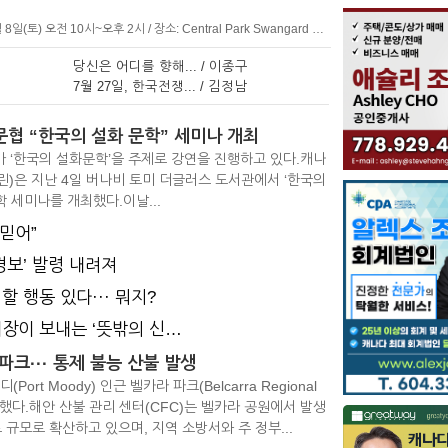
<단체 소식>밴쿠버 경기동문회 정기 BBQ◎ 일시: 8월 8일(토) 오전 10시~오후 2시 / 장소: Central Park Swangard Stadium 주차장 맞은편(작년과 동일) / 문의: 604
당신은 어디를 향해... / 이종구
7월 27일, 한국전쟁... / 김정남
협 “한국의 설화 문학” 세미나 개최
 ‘한국의 설화문학’을 주제로 강연을 진행하고 있다.캐나
린)은 지난 4일 버나비 토미 더글러스 도서관에서 ‘한국의
 세미나를 개최했다.이날...
믿어”
‘경보’ 발령 내려져
할 행동 있다··· 뭐지?
 보내는 ‘뜻밖의 신호’ 3가지
파크··· 통제 불능 산불 발생
Port Moody) 인근 벨카라 파크(Belcarra Regional
생했다.해안 산불 관리 센터(CFC)는 벨카라 공원에서 발생
르 규모로 확산하고 있으며, 지역 소방서와 주 정부...