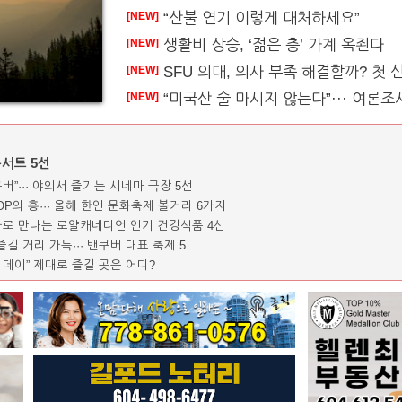
“산불 연기 이렇게 대처하세요”
[NEW]
생활비 상승, ‘젊은 층’ 가계 옥죈다
[NEW]
SFU 의대, 의사 부족 해결할까? 첫 신입
[NEW]
“미국산 술 마시지 않는다”··· 여론조
[NEW]
콘서트 5선
쿠버”··· 야외서 즐기는 시네마 극장 5선
POP의 흥··· 올해 한인 문화축제 볼거리 6가지
특가로 만나는 로얄캐네디언 인기 건강식품 4선
길 거리 가득··· 밴쿠버 대표 축제 5
 데이” 제대로 즐길 곳은 어디?