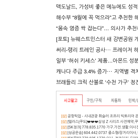
맥도날드, 가성비 좋은 메뉴에도 성적
해수부 “8월에 꼭 먹으라”고 추천한 해
“몸속 염증 싹 잡는다”… 의사가 추천하
[포토] 뉴웨스트민스터 새 강변공원 
써리-랭리 트레인 공사··· 프레이저 
일부 ‘허쉬 키세스’ 제품…아몬드 성분
캐나다 주급 3.4% 증가··· 지역별 격
브래들리 크릭 산불로 ‘수천 가구’ 정
[삼]
공항픽업 - 시내관광 휘슬러 조프리 빅토리아 온천 페
[삼]
[텔러스|쿠도]❤️❤️❤️삼성 Z 시리즈 사전예약,쿠도
[삼]
[SK정크] 778.835.1770 가구.가전.생활.
[삼]
[성공운송] 604.442.0737 중소형/장거리이