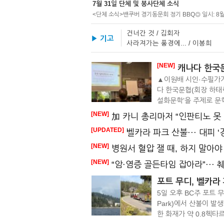
7월 31일 단체 및 봉사단체 소식
건너간 것 / 김회자
▶ 기고
사라져가는 풍경에... / 이봉희
[NEW]
캐나다 한국문
▲이원배 시인·수필가가
다 한국문협(회장 하태
설화문학’을 주제로 문학
[NEW]
加 카니 총리마저 “인판티노 못 
[UPDATED]
벨카라 파크 산불··· 대피 
[NEW]
병원서 혈압 잴 때, 하지 말아야 
[NEW]
“암·염증 골든타임 잡아라”··· 췌장이
포트 무디, 벨카라 
5일 오후 BC주 포트 무디(
Park)에서 산불이 발
한 화재가 약 0.8헥타