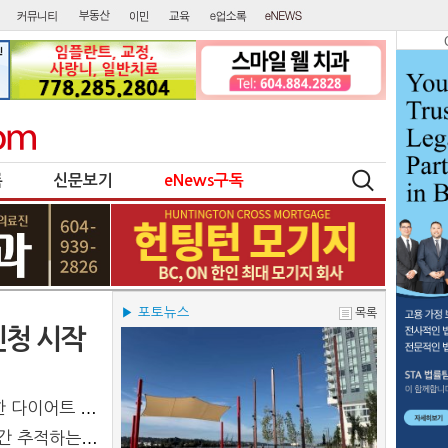
록
신문보기
eNews구독
▶ 포토뉴스
목록
신청 시작
비
어트 보조제 5선
추적하는 기업들