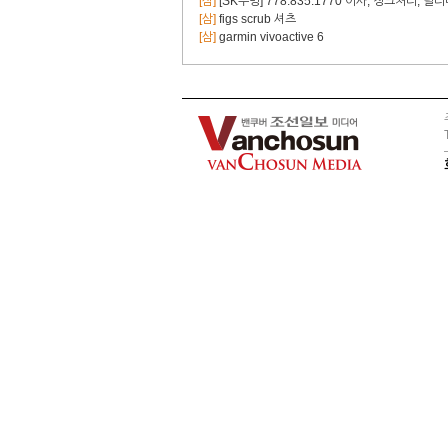
[삼]
[SK무빙] 778.835.1770 이사, 정크처리, 딜
[삼]
figs scrub 셔츠
[삼]
garmin vivoactive 6