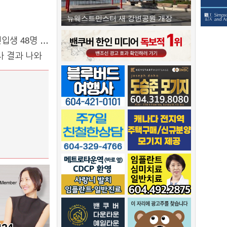
뉴웨스트민스터 새 강변공원 개장
생 48명 맞이
사 결과 나와