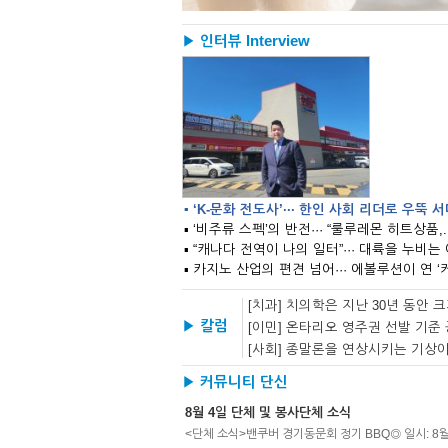
▶ 인터뷰 Interview
▪ ‘K-문화 전도사’··· 한인 사회 리더로 우뚝 
▪ ‘비주류 스펙’의 반전··· “룰루레몬 히트상품,..
[치과] 치의학은 지난 30년 동안
▶ 칼럼
[사회] 종말론을 연상시키는 기상
▶ 커뮤니티 단신
8월 4일 단체 및 봉사단체 소식