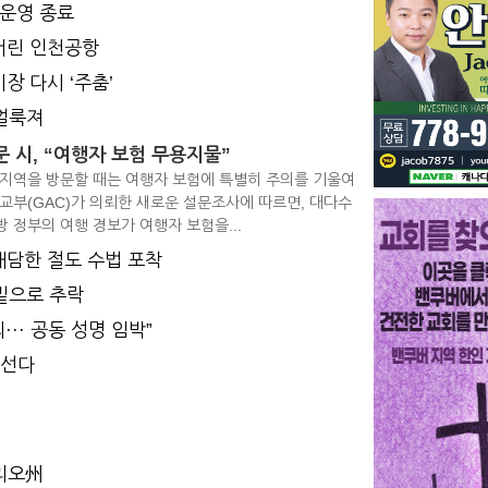
 운영 종료
돼버린 인천공항
장 다시 ‘주춤’
 얼룩져
문 시, “여행자 보험 무용지물”
 지역을 방문할 때는 여행자 보험에 특별히 주의를 기울여
외교부(GAC)가 의뢰한 새로운 설문조사에 따르면, 대다수
 정부의 여행 경보가 여행자 보험을...
 대담한 절도 수법 포착
 밑으로 추락
·· 공동 성명 임박”
어선다
타리오州