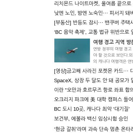
리치몬드 나이트마켓, 올여름 끝으로
낮엔 노인, 밤엔 노숙인··· 피서지 
[부동산] 반등도 잠시··· 밴쿠버 주택시
‘BC 음악 축제’, 교통 법규 위반으로
여행 경고 지역 방
연방 정부의 여행 경고
야 할 것으로 보인다.
의 캐나다 여행객은 연방
[영상]금고째 사라진 포켓몬 카드···
SpaceX, 상장 두 달도 안 돼 공모가
이란 “오만과 호르무즈 항로 좌표 합의·
오크리지 파크에 美 대학 캠퍼스 들
BC 도시 10곳, 캐나다 최악 ‘대기질’
보건부, 에볼라 백신 임상시험 승인
‘현금 갈취’라며 과속 단속 멈춘 온