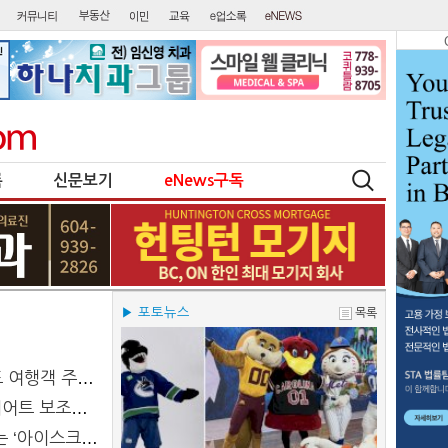
록
신문보기
eNews구독
▶ 포토뉴스
목록
행객 주의 당부
[밴픽] 굶는 다이어트는 그만··· 건강한 다이어트 보조제 5선
크림’ 맛집 5선