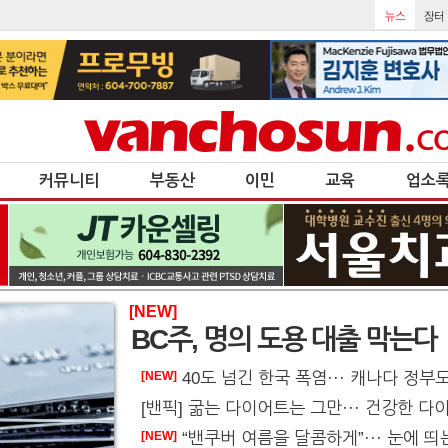
커뮤니티
부동산
이민
교육
업소
[NEW]
BC주, 명의 도용 대출 막는다
40도 넘긴 한국 폭염··· 캐나다 정부도 여
[NEW]
“밴쿠버 여름을 달콤하게”··· 눈에 띄는 ‘아이스
[NEW]