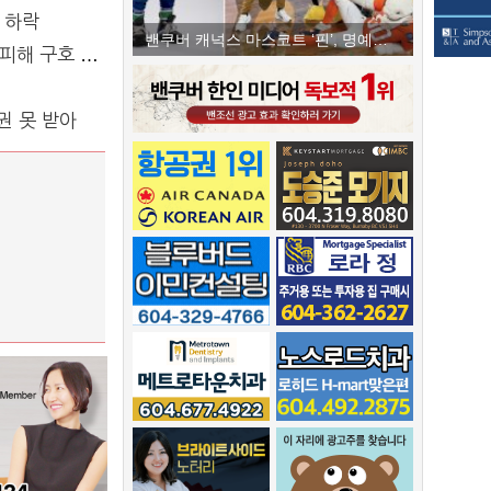
 하락
밴쿠버 캐넉스 마스코트 ‘핀’, 명예의 전당 입성 불발
 구호 나서
권 못 받아