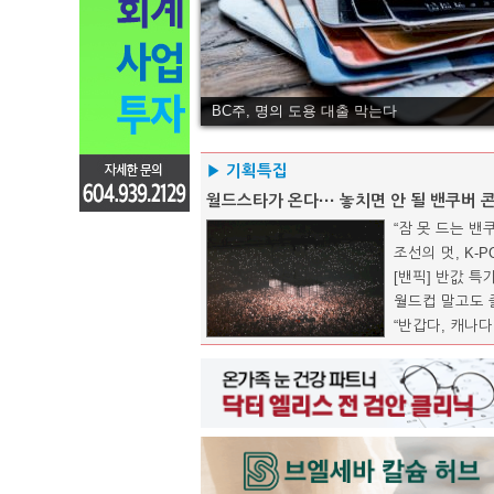
BC주, 명의 도용 대출 막는다
▶ 기획특집
월드스타가 온다··· 놓치면 안 될 밴쿠버 
“잠 못 드는 밴
조선의 멋, K-
[밴픽] 반값 
월드컵 말고도 즐
“반갑다, 캐나다