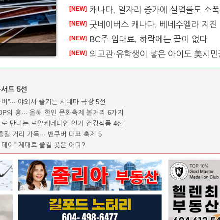
캐나다, 일자리 증가에 실업률도 소폭
[NEW]
굿네이버스 캐나다, 베네수엘라 지진 피해
[NEW]
BC주 임대료, 하락에는 끝이 없다
[NEW]
외교관·유학생이 낳은 아이도 美시민
[NEW]
콘서트 5선
쿠버”··· 야외서 즐기는 시네마 극장 5선
POP의 흥··· 올해 한인 문화축제 볼거리 6가지
특가로 만나는 로얄캐네디언 인기 건강식품 4선
길 거리 가득··· 밴쿠버 대표 축제 5
 데이” 제대로 즐길 곳은 어디?