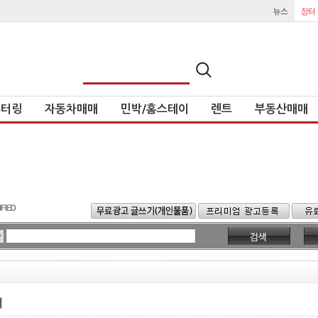
튜터링
자동차매매
민박/홈스테이
렌트
부동산매매
력