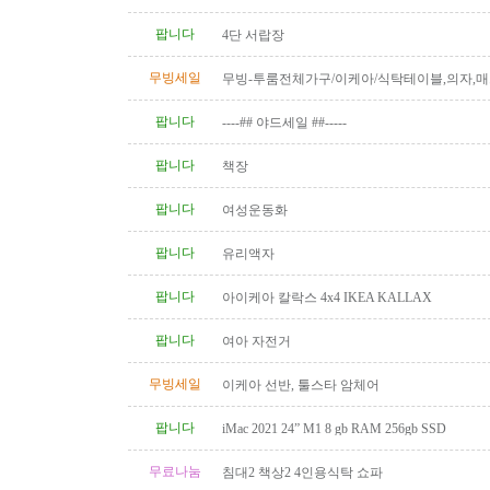
팝니다
4단 서랍장
무빙세일
무빙-투룸전체가구/이케아/식탁테이블,의자,매
상,책장,서랍장 등 1년반사용,..
팝니다
----## 야드세일 ##-----
팝니다
책장
팝니다
여성운동화
팝니다
유리액자
팝니다
아이케아 칼락스 4x4 IKEA KALLAX
팝니다
여아 자전거
무빙세일
이케아 선반, 툴스타 암체어
팝니다
iMac 2021 24” M1 8 gb RAM 256gb SSD
무료나눔
침대2 책상2 4인용식탁 쇼파