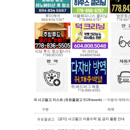
루미케어
더블해피니스 클리닝
방문청
604-834-5567
778-896-6787
778-847
식당 후드 청소합니다
덕 크리닝
7788365505
6048085048
쥐,베드버그 해충 박멸
778-999-9595
사고팔고 리스트 (유료줄광고 $120/month)
>>자동차 매매/
구분
제목
[공지] 사고팔고 이용수칙 및 금지 물품 안내
유료줄광고