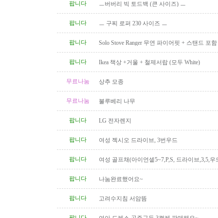
팝니다
ㅡ버버리 빅 토드백 (큰 사이즈) ㅡ
팝니다
ㅡ 구찌 로퍼 230 사이즈 ㅡ
팝니다
Solo Stove Ranger 무연 파이어핏 + 스탠드 
($110)
팝니다
Ikea 책상 +거울 + 철제서랍 (모두 White)
무료나눔
상추 모종
무료나눔
불루베리 나무
팝니다
LG 전자렌지
팝니다
여성 젝시오 드라이브, 3번우드
팝니다
여성 골프채(아이언셑5~7,P,S, 드라이브,3,5,우
팝니다
나눔완료했어요~
팝니다
고려수지침 서암뜸
팝니다