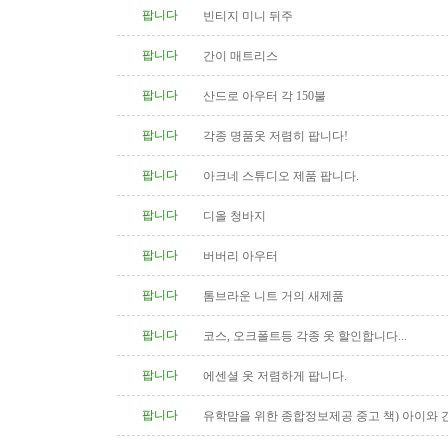
팝니다
빈티지 미니 뒤주
팝니다
간이 매트리스
팝니다
산드로 아우터 각 150불
팝니다
각종 명품옷 저렴히 팝니다!
팝니다
아크네 스튜디오 제품 팝니다.
팝니다
디올 청바지
팝니다
버버리 아우터
팝니다
톰브라운 니트 거의 새제품
팝니다
코스, 오크폴트등 각종 옷 할인합니다...
팝니다
에센셜 옷 저렴하게 팝니다.
팝니다
유학맘을 위한 종합정보제공 중고 책) 아이와 
다