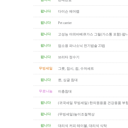
판매완료
팝니다
다이슨 에어랩
팝니다
Pet carrier
팝니다
고성능 야외바베큐가스 그릴(가스통 포함) 팝
팝니다
업소용 파나소닉 전기밥솥 23컵
팝니다
브리타 정수기
무빙세일
그릇, 접시, 컵, 수저세트
팝니다
퀸, 싱글 침대
무료나눔
이층침대
팝니다
(귀국세일 무빙세일) 한의원용품 건강용품 부
전침 히팅램프 마사지베드 EMS..
팝니다
(무빙세일)높이조절책상
팝니다
대리석 커피 테이블, 대리석 식탁