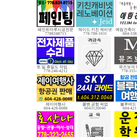
페인트마루시공전문
제이드 키친 케비넷
7788348715
778-788-1031
604-338
토.일 휴일도 작업가능
뮤즈보석 
778-246-4212
778-355
제이여행사
콜밴 공항 픽업
블루버드
604-428-0088
6043120040
604-421