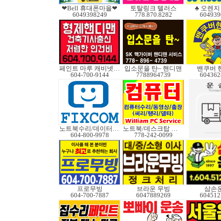
❤Bell 휴대폰마을❤
토탈링크 텔러스
♣ 오렌지 B
6049398249
778.870.8282
604939
페인트 마루 캐비넷코팅
입소문을 탄~ 핸디맨
밴쿠버 
604-700-9144
7788964739
604362
노트북수리/데이터복구
노트북/데스크탑 수리
604-800-9978
778-242-0099
프로무빙
브라운 무빙
삼손
604-700-7887
6047889269
604512