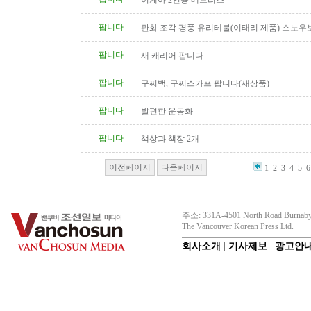
이케아 2인용 메트리스
팝니다
판화 조각 평풍 유리테불(이태리 제품) 스노우
탁(4인용 나무 조각제품) 소파..
팝니다
새 캐리어 팝니다
팝니다
구찌백, 구찌스카프 팝니다(새상품)
팝니다
발편한 운동화
팝니다
책상과 책장 2개
이전페이지
다음페이지
1
2
3
4
5
6
주소: 331A-4501 North Road Burnaby
The Vancouver Korean Press Ltd.
회사소개
|
기사제보
|
광고안