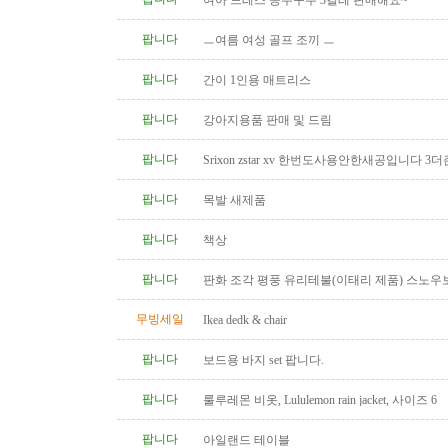
여아 드레스 공주구두 3켤레 판매해요~
팝니다
ㅡ여름 여성 골프 조끼 ㅡ
팝니다
간이 1인용 매트리스
팝니다
강아지용품 판매 및 드림
팝니다
Srixon zstar xv 한번도사용안한새공입니다 3더
팝니다
목발 새제품
팝니다
책상
팝니다
판화 조각 평풍 유리테불(이태리 제품) 스노우
탁(4인용 나무 조각제품) 소파..
무빙세일
Ikea dedk & chair
팝니다
보드용 바지 set 팝니다.
팝니다
룰루레몬 비옷, Lululemon rain jacket, 사이즈 6
팝니다
아일랜드 테이블