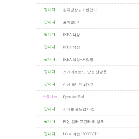
팝니다
김치냉장고 + 변압기
팝니다
포어클리너
팝니다
IKEA 책상
팝니다
IKEA 책상
팝니다
IKEA 책상+서랍장
팝니다
스케이트보드, 남성 신발등
팝니다
삼성 모니터 24인치
무료나눔
Qeen size Bed
팝니다
시애틀 월드컵 티켓
팝니다
캐논 컬러 프린터 와 잉크
팝니다
LG 에어컨 10000BTU