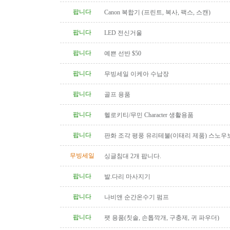
팝니다
Canon 복합기 (프린트, 복사, 팩스, 스캔)
팝니다
LED 전신거울
팝니다
예쁜 선반 $50
팝니다
무빙세일 이케아 수납장
팝니다
골프 용품
팝니다
헬로키티/무민 Character 생활용품
팝니다
판화 조각 평풍 유리테불(이태리 제품) 스노우
탁(4인용 나무 조각제품) 소파..
무빙세일
싱글침대 2개 팝니다.
팝니다
발.다리 마사지기
팝니다
나비앤 순간온수기 펌프
팝니다
팻 용품(칫솔, 손톱깍개, 구충제, 귀 파우더)