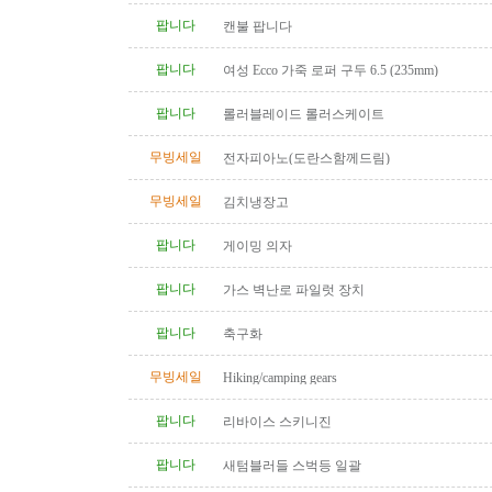
팝니다
캔불 팝니다
팝니다
여성 Ecco 가죽 로퍼 구두 6.5 (235mm)
팝니다
롤러블레이드 롤러스케이트
무빙세일
전자피아노(도란스함께드림)
무빙세일
김치냉장고
팝니다
게이밍 의자
팝니다
가스 벽난로 파일럿 장치
팝니다
축구화
무빙세일
Hiking/camping gears
팝니다
리바이스 스키니진
팝니다
새텀블러들 스벅등 일괄