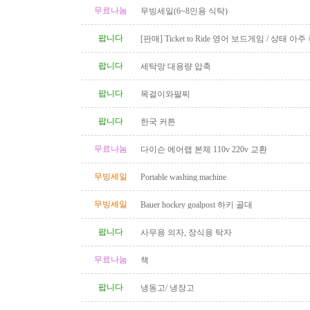
무료나눔
무빙세일(6~8인용 식탁)
팝니다
[판매] Ticket to Ride 영어 보드게임 / 상태 아주
품 완비
팝니다
세탁망 대용량 압축
팝니다
목걸이와팔찌
팝니다
한국 커튼
무료나눔
다이슨 에어랩 본체 110v 220v 교환
무빙세일
Portable washing machine
무빙세일
Bauer hockey goalpost 하키 골대
팝니다
사무용 의자, 장식용 탁자
무료나눔
책
팝니다
냉동고/ 냉장고