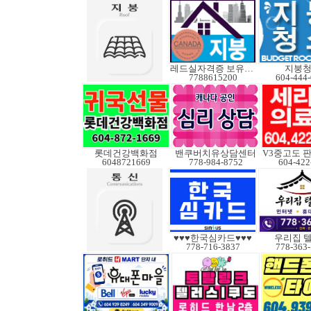
레드실자격증 보유업체
지붕
7788615200
604-444
롯데건강백화점
밴쿠버치유상담센터
6048721669
778-984-8752
604-422
♥♥♥한국심카드♥♥♥
우리집 
778-716-3837
778-363