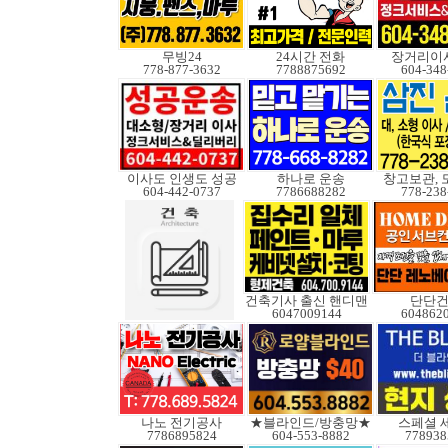
무빙24
24시간 전화
장거리이사
778-877-3632
7788875692
604-348
이사도 인생도 성공
하나로 운송
창고보관, 
604-442-0737
7786688282
778-238
건축기사 출신 핸디맨
단단
6047009144
604862
나노 전기공사
★블라인드/방충망★
스페셜 
7786895824
604-553-8882
778938