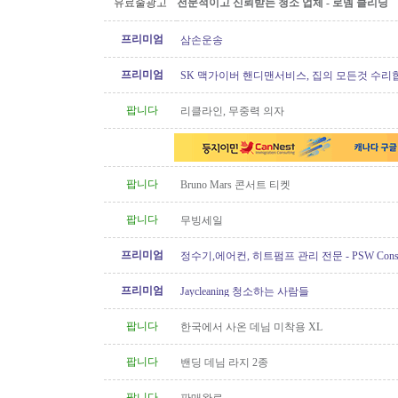
유료줄광고
전문적이고 신뢰받는 청소 업체 - 로뎀 클리닝
프리미엄
삼손운송
프리미엄
SK 맥가이버 핸디맨서비스, 집의 모든것 수리
팝니다
리클라인, 무중력 의자
팝니다
Bruno Mars 콘서트 티켓
팝니다
무빙세일
프리미엄
정수기,에어컨, 히트펌프 관리 전문 - PSW Constru
프리미엄
Jaycleaning 청소하는 사람들
팝니다
한국에서 사온 데님 미착용 XL
팝니다
밴딩 데님 라지 2종
팝니다