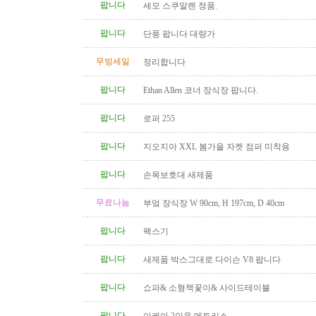
팝니다
세모 스쿠알렌 정품.
팝니다
단풍 팝니다 대량가
무빙세일
정리합니다
팝니다
Ethan Allen 코너 장식장 팝니다.
팝니다
로퍼 255
팝니다
지오지아 XXL 봄가을 자켓 점퍼 미착용
팝니다
손목보호대 새제품
무료나눔
부엌 장식장 W 90cm, H 197cm, D 40cm
팝니다
팩스기
팝니다
새제품 박스그대로 다이슨 V8 팝니다
팝니다
쇼파& 소형책꽃이& 사이드테이블
팝니다