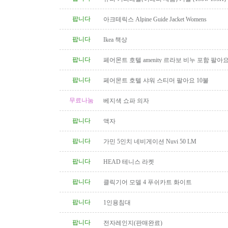
팝니다
아크테릭스 Alpine Guide Jacket Womens
팝니다
Ikea 책상
팝니다
페어몬트 호텔 amenity 르라보 비누 포함 팔아
팝니다
페어몬트 호텔 샤워 스티머 팔아요 10불
무료나눔
베지색 쇼파 의자
팝니다
액자
팝니다
가민 5인치 네비게이션 Nuvi 50 LM
팝니다
HEAD 테니스 라켓
팝니다
클릭기어 모델 4 푸쉬카트 화이트
팝니다
1인용침대
팝니다
전자레인지(판매완료)