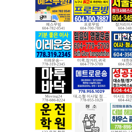
예스무빙
프로무빙
장거리이사
604-782-0541
604-700-7887
604-348
이레운송~~
미쿡,장거리,귀국
대한
778-319-2345
604-779-5709
604-356
Moving24
대,소형 이사및 정크처
이사도 인
778-686-8224
778-955-1029
604-442