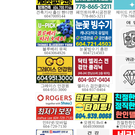
건축기사 출신 핸디맨
페인트마루시공전문
제이드 키
6047009144
778-865-3211
778-788
블루베리 유픽
눈꽃빙수기 총판
6043064926
6047214503
그레이스 안경원
엘리스 검안클리닉
604-951-3000
604-937-0404
인터넷/모바일
♣ 오렌지 Bell ♣
친절한한인
604-729-7130
6049390068
★인터넷+