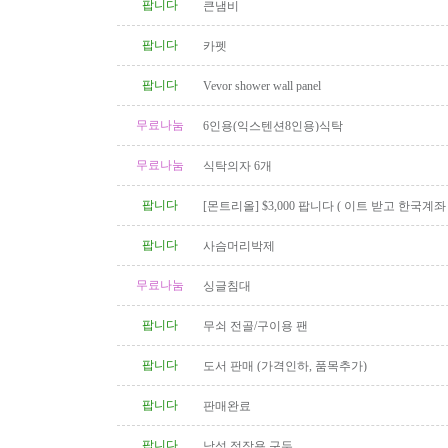
팝니다
큰냄비
팝니다
카펫
팝니다
Vevor shower wall panel
무료나눔
6인용(익스텐션8인용)식탁
무료나눔
식탁의자 6개
팝니다
[몬트리올] $3,000 팝니다 ( 이트 받고 한국계
신 분 )
팝니다
사슴머리박제
무료나눔
싱글침대
팝니다
무쇠 전골/구이용 팬
팝니다
도서 판매 (가격인하, 품목추가)
팝니다
판매완료
팝니다
남성 정장용 구두