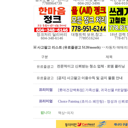
7788964739
604-202-3496
604-910
정크처리 딜리버리
대형트럭 보유,창고보관
18년 경력
604-348-6146
7789516244
778-871
사고팔고 리스트 (유료줄광고 $120/month)
>>자동차 매매/
구분
제목
전문적이고 신뢰받는 청소 업체 - 로뎀 클리닝
유료줄광고
유료줄광고
[공지] 사고팔고 이용수칙 및 금지 물품 안내
프리미엄
[롯데건강백화점] 가족선물, 귀국선물 #로얄젤
프로폴리스
프리미엄
Choice Painting (초이스 페인팅) - 정성과 신
리겠습니다!
팝니다
책상+의자