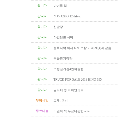
팝니다
아이들 책
팝니다
여자 XXIO 12 driver
팝니다
신발장
팝니다
아일랜드 식탁
팝니다
원목식탁 의자 6 개 포함 거의 새것과 같음
팝니다
옥돌전기장판
팝니다
소형전기톱4인치원형
팝니다
TRUCK FOR SALE 2018 HINO 195
팝니다
골프채 핑 아이언셋트
무빙세일
그릇. 덴비
무료나눔
어린이 책 무료나눔합니다