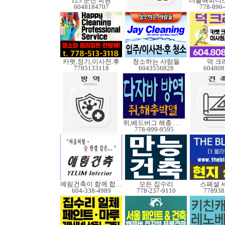
123 운전 학원
더블해피니스
6048184707
778-896
카펫,정기,이사전.후
청소하는 사람들
덕 크
7785133118
6043556828
604808
쥐,베드버그 해충 박멸
778-999-9595
예림건축이 함께 합니다
모든 집수리
스페셜 
604-338-4989
778-237-9110
778938