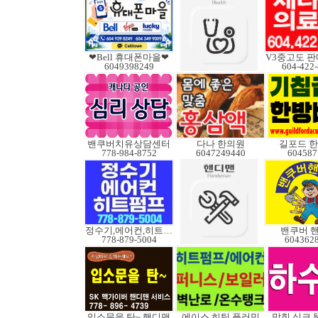
❤Bell 휴대폰마을❤
6049398249
604-422
밴쿠버치유상담센터
다나 한의원
길포드 
778-984-8752
6047249440
604587
정수기,에어컨,히트펌프
밴쿠버 
778-879-5004
604362
입소문을 탄~ 핸디맨
에이스 히팅 플러밍
막힌 싱크 