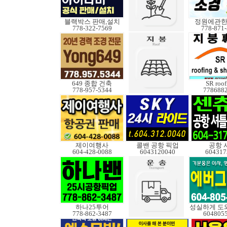
블랙박스 판매,설치
정원에관
778-322-7569
778-871
649 종합 건축
SR roof
778-957-5344
778688
제이여행사
콜밴 공항 픽업
공항 
604-428-0088
6043120040
604317
하나25투어
778-862-3487
604805