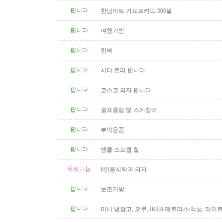
팝니다
한남마트 기프트카드 300불
팝니다
여행가방
팝니다
한복
팝니다
시다 트리 팝니다
팝니다
코스코 의자 팝니다
팝니다
골프클럽 및 스키장비
팝니다
부엌용품
팝니다
앵클 스트랩 힐
무료나눔
6인용식탁과 의자
팝니다
보조가방
팝니다
미니 냉장고, 오쿠, IKEA 매트리스/책상, 라이