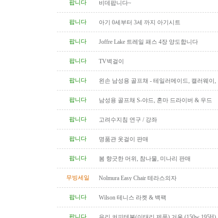
팝니다
비데팝니다~
팝니다
아기 0세부터 3세 까지 아기시트
팝니다
Joffre Lake 트레일 패스 4장 양도합니다
팝니다
TV벽걸이
팝니다
왼손 남성용 골프채 - 테일러메이드, 캘러웨이
트, 나이키, 킹코브라 등
팝니다
남성용 골프채 S-야드, 혼마 드라이버 & 우드
팝니다
고려수지침 연구 / 강좌
팝니다
명품관 옷걸이 판매
팝니다
봄 향긋한 머위, 참나물, 미나리 판매
무빙세일
Nolmura Easy Chair 테라스의자
팝니다
Wilson 테니스 라켓 & 백팩
팝니다
유리 커피테불(이태리 제품) 거울 (150w 195H)