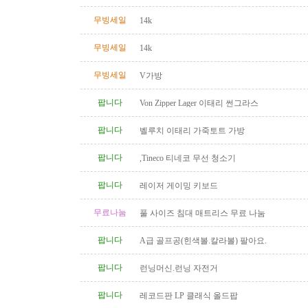
무빙세일
14k
무빙세일
14k
무빙세일
V가방
팝니다
Von Zipper Lager 이태리 썬그라스
팝니다
벨루치 이태리 가죽토트 가방
팝니다
,Tineco 티네코 무선 청소기
팝니다
레이저 게이밍 키보드
무료나눔
풀 사이즈 침대 매트리스 무료 나눔
팝니다
A급 골프공(힌색볼.칼라볼) 팔아요.
팝니다
런닝머신.런닝 자전거
팝니다
레코드판 LP 클래식 올드팝