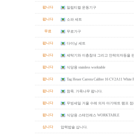
팝니다
일립티컬 운동기구
팝니다
소파 세트
무료
무료가구
팝니다
다이닝 세트
팝니다
세탁기와 이층침대 그리고 안락의자등을 
팝니다
식당용 stainless worktable
팝니다
Tag Heuer Carrera Calibre 16 CV2A11 White
Automatic Chrono Men's Watch
팝니다
참죽. 가죽나무 팝니다.
팝니다
무빙세일 거울 수레 의자 아기매트 램프 
팝니다
식당용 스테인레스 WORKTABLE
삽니다
압력밥솥 삽니다.