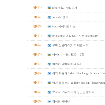
팝니다
ikea 거울, 수레, 의자
팝니다
west elm 램프
팝니다
intex 에어매트리스
팝니다
@@@@@ 앤틱 티잔 셋트 @@@@@
팝니다
구찌 선글라스(가격 내립니다)
팝니다
아이키아 책상 $139 -> $50
팝니다
어린이 영어책 80권 K-1
팝니다
아기 자동차 Fisher-Price Laugh & Learn Crawl
Red
팝니다
아기 뮤직 테이블 Baby Einstein - Discovering M
Table
팝니다
뽀로로 오뚜기 아기 장난감 팔아요
팝니다
장식장 캐비넷