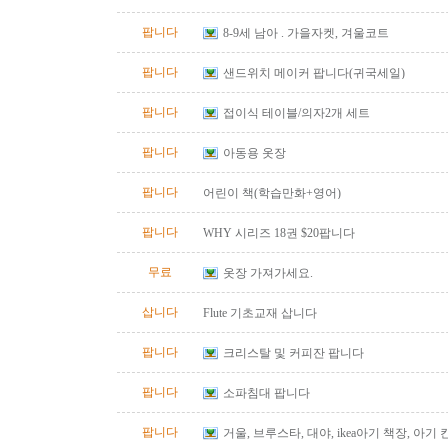
팝니다
8-9세 남아 . 가을자켓, 겨울코트
팝니다
샌드위치 메이커 팝니다(귀국세일)
팝니다
접이식 테이블/의자2개 세트
팝니다
아동용 옷장
팝니다
어린이 책(학습만화+영어)
팝니다
WHY 시리즈 18권 $20팝니다
무료
옷장 가져가세요.
삽니다
Flute 기초교재 삽니다
팝니다
크리스탈 및 커피잔 팝니다
팝니다
소파침대 팝니다
팝니다
거울, 브루스타, 대야, ikea아기 책장, 아기