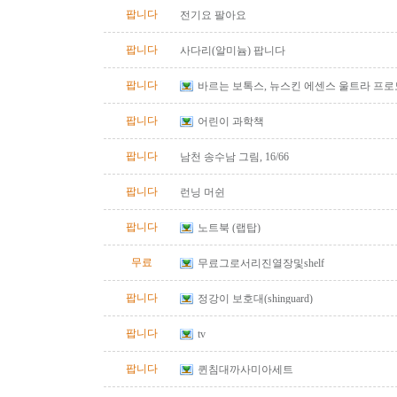
팝니다
전기요 팔아요
팝니다
사다리(알미늄) 팝니다
팝니다
바르는 보톡스, 뉴스킨 에센스 울트라 프
팝니다
어린이 과학책
팝니다
남천 송수남 그림, 16/66
팝니다
런닝 머쉰
팝니다
노트북 (랩탑)
무료
무료그로서리진열장및shelf
팝니다
정강이 보호대(shinguard)
팝니다
tv
팝니다
퀸침대까사미아세트