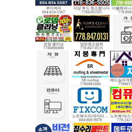
루미케어
식당 후드 청소합니다
더블해피니
604-834-5567
7788365505
778-896
로뎀 클리닝
방문청소업체
7786896886
778-847-0131
SR roofing
7786882486
778861
노트북수리/데이터복구
604-800-9978
778-242