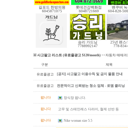
길포드 한방의원
롯데건강백화점
밴쿠버 녹
6045871075
6048721669
승리 가드닝
25년 펜스
7788992147
778-834
사고팔고 리스트 (유료줄광고 $120/month)
>>자동차 매매/
구분
제목
[공지] 사고팔고 이용수칙 및 금지 물품 안내
유료줄광고
유료줄광고
전문적이고 신뢰받는 청소 업체 - 로뎀 클리닝
팝니다
장식장 팝니다.
팝니다
고무 및 스테인레스 다라이, 철제 선반 등
팝니다
Nike woman size 5.5