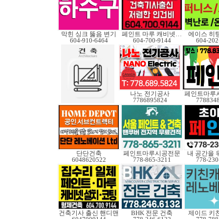
막힌 싱크 뚫음 변기
페인트 마루 캐비넷코팅
에이스 히
604-910-6464
604-700-9144
604-202
나노 전기공사
페인트마루
7786895824
778834
단단건축
페인트마루시공전문
내 공간을 
6048620522
778-865-3211
778-230
건축기사 출신 핸디맨
BHK 전문 건축
제이드 키