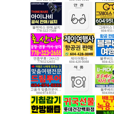
블랙박스 판매,설치
그레이스 
778-322-7569
604-951
연중무휴 / 24시간
제이여행사
블루버드
7783232655
604-428-0088
604-421
고품격 맞춤전문여행사
블루베리
604-974-8333
604306