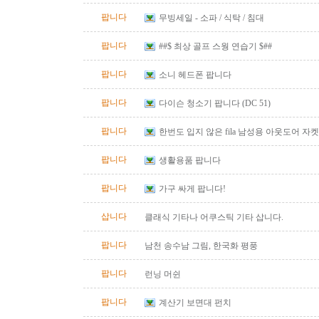
팝니다
무빙세일 - 소파 / 식탁 / 침대
팝니다
##$ 최상 골프 스웡 연습기 $##
팝니다
소니 헤드폰 팝니다
팝니다
다이슨 청소기 팝니다 (DC 51)
팝니다
한번도 입지 않은 fila 남성용 아웃도어 자켓
즈)판매합니다.
팝니다
생활용품 팝니다
팝니다
가구 싸게 팝니다!
삽니다
클래식 기타나 어쿠스틱 기타 삽니다.
팝니다
남천 송수남 그림, 한국화 평풍
팝니다
런닝 머쉰
팝니다
계산기 보면대 펀치