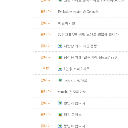
팝니다
고급 카시오 전자피아노(PX-720)-SOLD!!!
팝니다
Eyelash extension & Gel nails
팝니다
어린이키친
팝니다
32인치훌렛티비및 스탠드 80불에 팝니다
팝니다
서랍장 커피 머신 등등
팝니다
남성용 자켓 (콜롬비아, Merrell) sz S
무료
1인용 소파 2개 !!
팝니다
baby crib 팔아요.
팝니다
yamaha 전자피아노
팝니다
변압기 팝니다
팝니다
영창 피아노
팝니다
동양화 팝니다