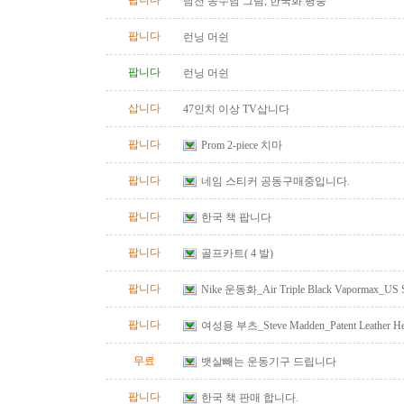
팝니다
남천 송수남 그림, 한국화 평풍
팝니다
런닝 머쉰
팝니다
런닝 머쉰
삽니다
47인치 이상 TV삽니다
팝니다
Prom 2-piece 치마
팝니다
네임 스티커 공동구매중입니다.
팝니다
한국 책 팝니다
팝니다
골프카트( 4 발)
팝니다
Nike 운동화_Air Triple Black Vapormax_US S
팝니다
여성용 부츠_Steve Madden_Patent Leather He
Size 10
무료
뱃살빼는 운동기구 드립니다
팝니다
한국 책 판매 합니다.