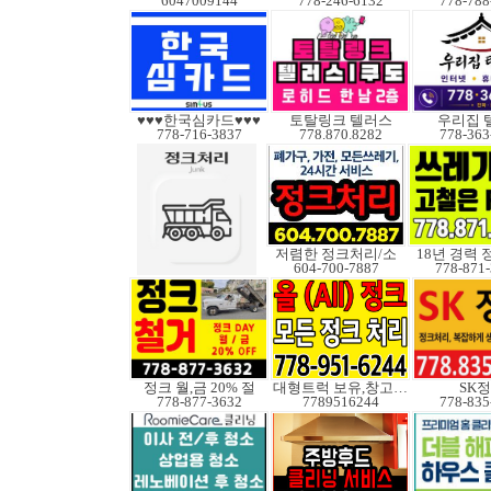
6047009144
778-246-6132
778-788
♥♥♥한국심카드♥♥♥
토탈링크 텔러스
우리집 
778-716-3837
778.870.8282
778-363
저렴한 정크처리/소
18년 경력
604-700-7887
778-871
정크 월,금 20% 절
대형트럭 보유,창고보관
SK
778-877-3632
7789516244
778-835