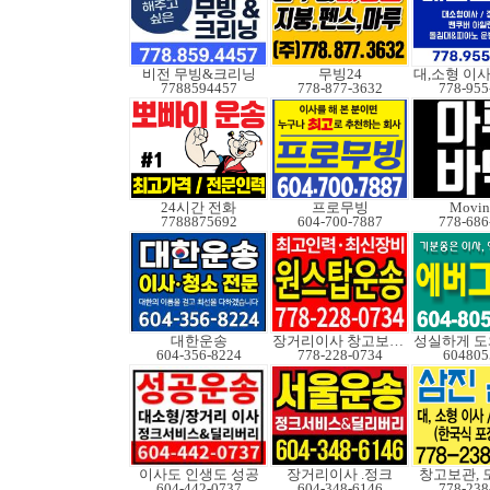
비전 무빙&크리닝
무빙24
7788594457
778-877-3632
778-955
24시간 전화
프로무빙
Movin
7788875692
604-700-7887
778-686
대한운송
장거리이사 창고보관정크
604-356-8224
778-228-0734
604805
이사도 인생도 성공
장거리이사 .정크
창고보관, 
604-442-0737
604-348-6146
778-238