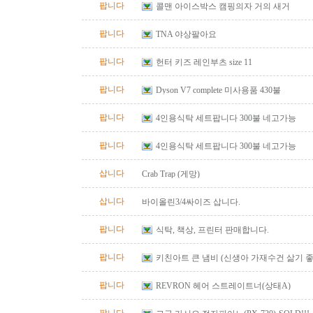
팝니다
콜맨 아이스박스 캠핑의자 거의 새거
팝니다
TNA 야상팔아요
팝니다
헌터 키즈 레인부츠 size 11
팝니다
Dyson V7 complete 미사용품 430불
팝니다
4인용식탁 세트팝니다 300불 네고가능
팝니다
4인용식탁 세트팝니다 300불 네고가능
삽니다
Crab Trap (게망)
삽니다
바이올린3/4싸이즈 삽니다.
팝니다
식탁, 책상, 프린터 판매합니다.
팝니다
키친아트 큰 냄비 (신생아 가재수건 삶기 좋
팝니다
REVRON 헤어 스트레이트너(상태A)