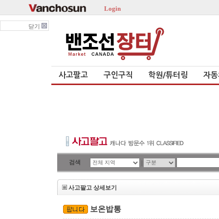
Login
닫기
사고팔고
구인구직
학원/튜터링
자동
검색
|
사고팔고 상세보기
보온밥통