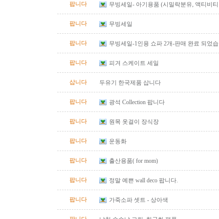
팝니다
무빙세일- 아기용품 (시밀락분유, 액티비티 
바운서)
팝니다
무빙세일
팝니다
무빙세일-1인용 쇼파 2개-판매 완료 되었
팝니다
피겨 스케이트 세일
삽니다
두유기 한국제품 삽니다
팝니다
광석 Collection 팝니다
팝니다
원목 옷걸이 장식장
팝니다
운동화
팝니다
출산용품( for mom)
팝니다
정말 예쁜 wall deco 팝니다.
팝니다
가죽소파 셋트 - 상아색