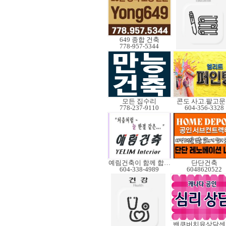
649 종합 건축
778-957-5344
모든 집수리
콘도 사고.팔고
778-237-9110
604-356-3328
예림건축이 함께 합니다
단단건축
604-338-4989
6048620522
밴쿠버치유상담센