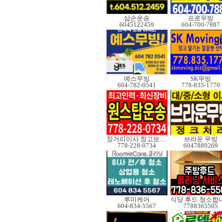
삼손운송
프로무빙
6045122459
604-700-7887
예스무빙
SK무빙
604-782-0541
778-835-1770
장거리이사 창고보관정크
브라운 무빙
778-228-0734
6047889269
루미케어
식당 후드 청소합
604-834-5567
7788365505