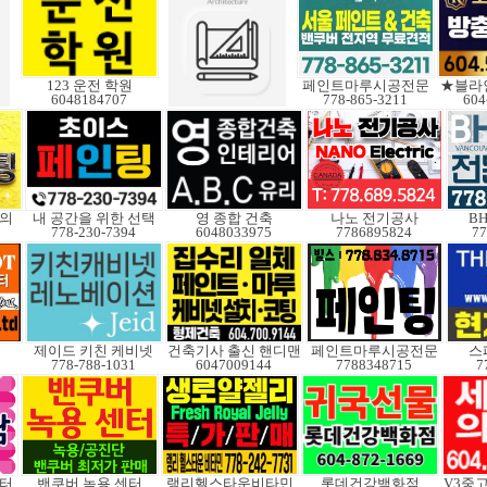
123 운전 학원
페인트마루시공전문
★블라
6048184707
778-865-3211
604
문의
내 공간을 위한 선택
영 종합 건축
나노 전기공사
B
778-230-7394
6048033975
7786895824
77
제이드 키친 케비넷
건축기사 출신 핸디맨
페인트마루시공전문
스
778-788-1031
6047009144
7788348715
7
터
밴쿠버 녹용 센터
랭리헬스타운비타민
롯데건강백화점