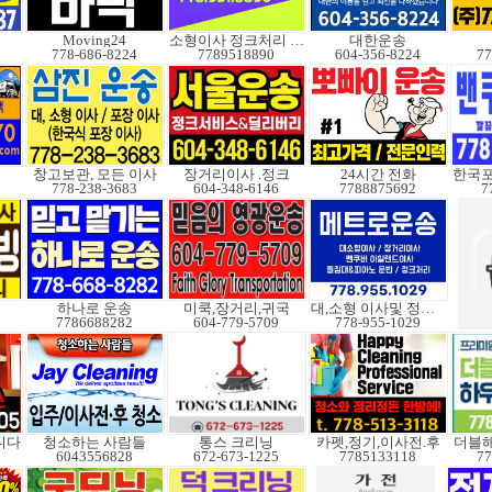
Moving24
소형이사 정크처리 무빙
대한운송
778-686-8224
7789518890
604-356-8224
77
창고보관, 모든 이사
장거리이사 .정크
24시간 전화
778-238-3683
604-348-6146
7788875692
7
하나로 운송
미쿡,장거리,귀국
대,소형 이사및 정크처
7786688282
604-779-5709
778-955-1029
니다
청소하는 사람들
통스 크리닝
카펫,정기,이사전.후
더블
6043556828
672-673-1225
7785133118
77