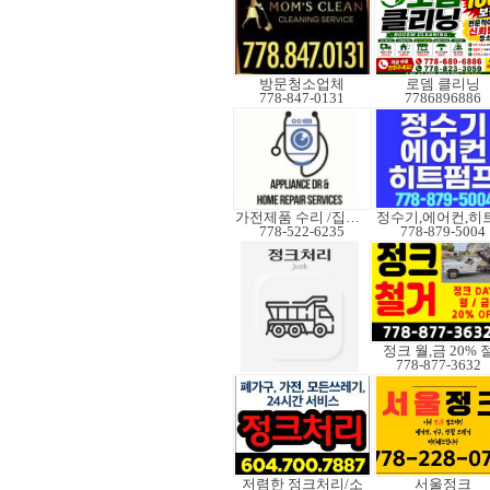
방문청소업체
로뎀 클리닝
778-847-0131
7786896886
가전제품 수리 /집수리
778-522-6235
778-879-5004
정크 월,금 20% 
778-877-3632
저렴한 정크처리/소
서울정크