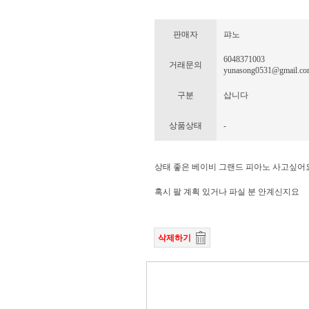
판매자
퍄노
6048371003
거래문의
yunasong0531@gmail.co
구분
삽니다
상품상태
-
상태 좋은 베이비 그랜드 피아노 사고싶어요
혹시 팔 계획 있거나 파실 분 안계신지요
삭제하기