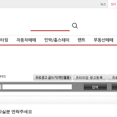
튜터링
자동차매매
민박/홈스테이
렌트
부동산매매
 파실분 연락주세요