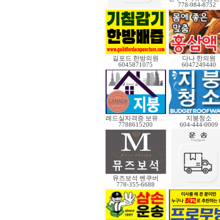
778-984-8752
길포드 한방의원
다나 한의원
6045871075
6047249440
레드실자격증 보유업체
지붕청소
7788615200
604-444-0009
뮤즈보석 벤쿠버
778-355-6688