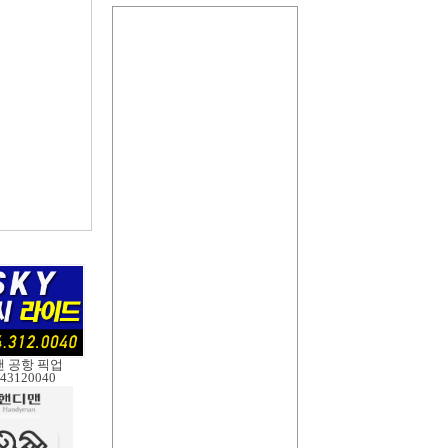
 공항 픽업
43120040