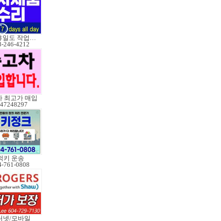
토.일 휴일도 작업가능
8-246-4212
 최고가 매입
47248297
럭키 운송
4-761-0808
터넷/모바일