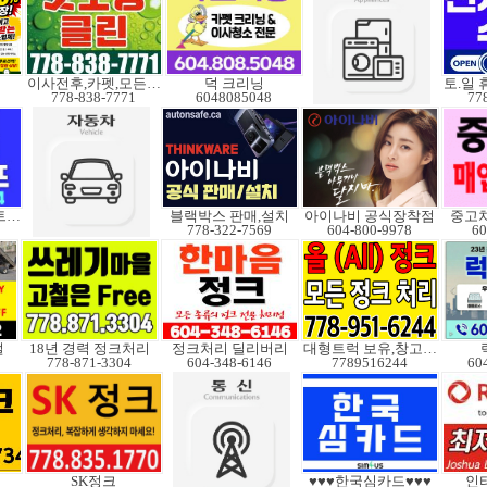
이사전후,카펫,모든청소
덕 크리닝
778-838-7771
6048085048
77
정수기,에어컨,히트펌프
블랙박스 판매,설치
아이나비 공식장착점
중고차
778-322-7569
604-800-9978
60
절
18년 경력 정크처리
정크처리 딜리버리
대형트럭 보유,창고보관
778-871-3304
604-348-6146
7789516244
60
SK정크
♥♥♥한국심카드♥♥♥
인