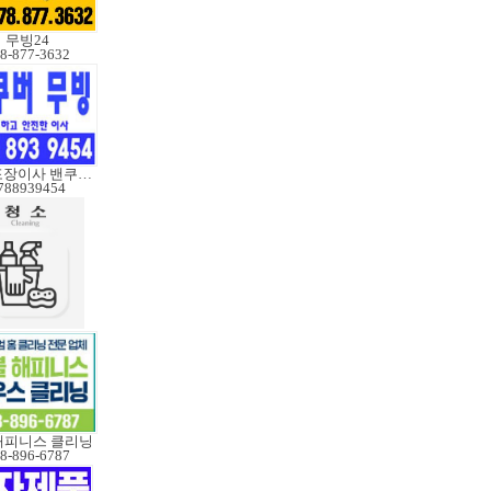
무빙24
8-877-3632
한국포장이사 밴쿠버무빙
788939454
해피니스 클리닝
8-896-6787