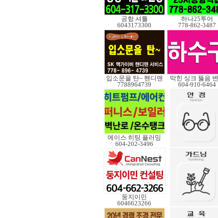
공항 셔틀
하나25투어
6043173300
778-862-3487
입소문을 탄~ 핸디맨
막힌 싱크 뚫음 
7788964739
604-910-6464
에이스 히팅 플러밍
604-202-3496
둥지이민
6046623266