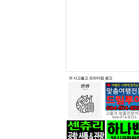
사고팔고 프리미엄 광고
고
604-974-8333