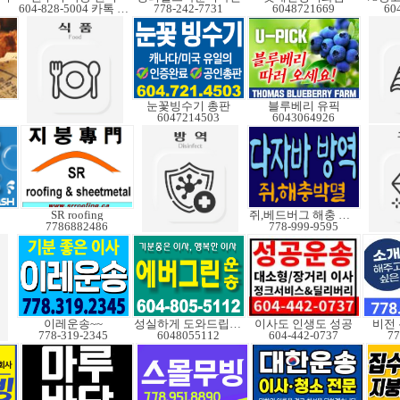
604-828-5004 카톡 Elkcanada
778-242-7731
6048721669
60
눈꽃빙수기 총판
블루베리 유픽
6047214503
6043064926
SR roofing
쥐,베드버그 해충 박멸
7786882486
778-999-9595
이레운송~~
성실하게 도와드립니다
이사도 인생도 성공
비전
778-319-2345
6048055112
604-442-0737
77