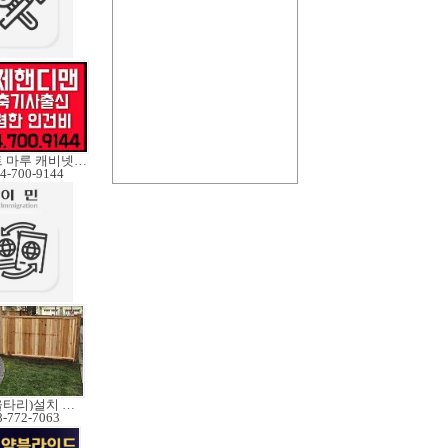
페인트 마루 캐비넷코팅
4-700-9144
펜스(울타리)설치 수리
8-772-7063