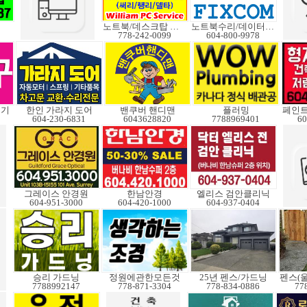
노트북/데스크탑 수리
노트북수리/데이터복구
778-242-0099
604-800-9978
변기
한인 가라지 도어
밴쿠버 핸디맨
플러밍
604-230-6831
6043628820
7788969401
60
그레이스 안경원
한남안경
엘리스 검안클리닉
604-951-3000
604-420-1000
604-937-0404
승리 가드닝
정원에관한모든것
25년 펜스/가드닝
7788992147
778-871-3304
778-834-0886
77