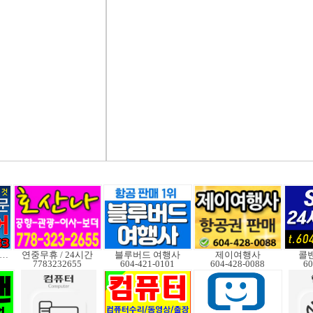
품격 맞춤전문여행사
연중무휴 / 24시간
블루버드 여행사
제이여행사
콜밴
7783232655
604-421-0101
604-428-0088
60