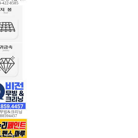
4-422-8585
 무빙&크리닝
88594457