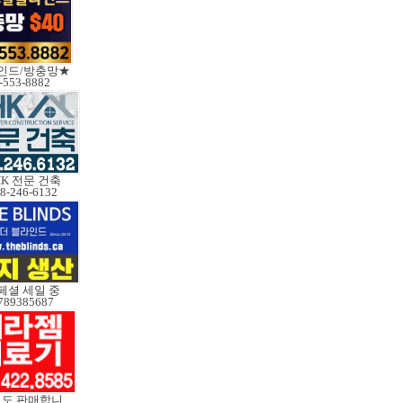
인드/방충망★
-553-8882
HK 전문 건축
8-246-6132
페셜 세일 중
789385687
V3중고도 판매합니다.