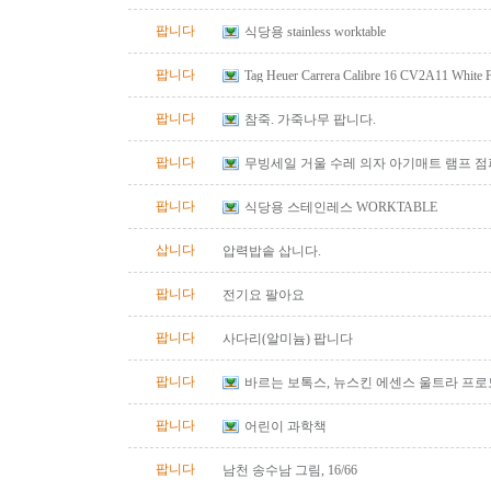
팝니다
식당용 stainless worktable
팝니다
Tag Heuer Carrera Calibre 16 CV2A11 White
Automatic Chrono Men's Watch
팝니다
참죽. 가죽나무 팝니다.
팝니다
무빙세일 거울 수레 의자 아기매트 램프 
팝니다
식당용 스테인레스 WORKTABLE
삽니다
압력밥솥 삽니다.
팝니다
전기요 팔아요
팝니다
사다리(알미늄) 팝니다
팝니다
바르는 보톡스, 뉴스킨 에센스 울트라 프
팝니다
어린이 과학책
팝니다
남천 송수남 그림, 16/66