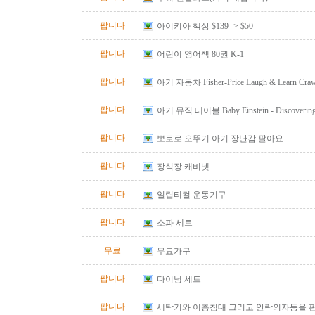
팝니다
아이키아 책상 $139 -> $50
팝니다
어린이 영어책 80권 K-1
팝니다
아기 자동차 Fisher-Price Laugh & Learn Crawl
Red
팝니다
아기 뮤직 테이블 Baby Einstein - Discovering M
Table
팝니다
뽀로로 오뚜기 아기 장난감 팔아요
팝니다
장식장 캐비넷
팝니다
일립티컬 운동기구
팝니다
소파 세트
무료
무료가구
팝니다
다이닝 세트
팝니다
세탁기와 이층침대 그리고 안락의자등을 