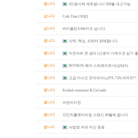
팝니다
4인용식탁 세트팝니다 300불 네고가능
삽니다
Crab Trap (게망)
삽니다
바이올린3/4싸이즈 삽니다.
팝니다
식탁, 책상, 프린터 판매합니다.
팝니다
키친아트 큰 냄비 (신생아 가재수건 삶기 좋
팝니다
REVRON 헤어 스트레이트너(상태A)
팝니다
고급 카시오 전자피아노(PX-720)-SOLD!!!
팝니다
Eyelash extension & Gel nails
팝니다
어린이키친
팝니다
32인치훌렛티비및 스탠드 80불에 팝니다
팝니다
서랍장 커피 머신 등등