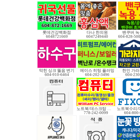
롯데건강백화점
다나 한의원
밴쿠버 녹
6048721669
6047249440
막힌 싱크 뚫음 변기
에이스 히팅 플러밍
한인 가라
604-910-6464
604-202-3496
604-230
노트북/데스크탑 수리
778-242-0099
604-800