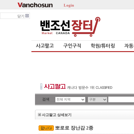
Login
닫기
사고팔고
구인구직
학원/튜터링
자동
검색
|
사고팔고 상세보기
뽀로로 장난감 2종