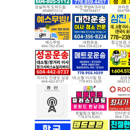
성실하게 도와드립니다
비전 무빙&크리닝
브라운
6048055112
7788594457
604788
예스무빙
대한운송
창고보관, 
604-782-0541
604-356-8224
778-238
이사도 인생도 성공
대,소형 이사및 정크처
삼손
604-442-0737
778-955-1029
604512
토탈링크 텔러스
인터넷/
778.870.8282
604-729