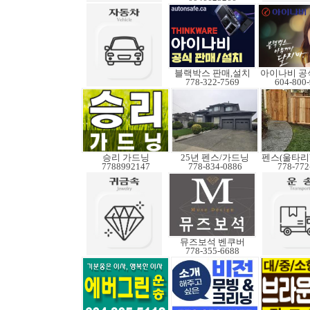
블랙박스 판매,설치
아이나비 공
778-322-7569
604-800
승리 가드닝
25년 펜스/가드닝
7788992147
778-834-0886
778-772
뮤즈보석 벤쿠버
778-355-6688