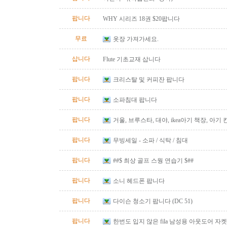
팝니다
WHY 시리즈 18권 $20팝니다
무료
옷장 가져가세요.
삽니다
Flute 기초교재 삽니다
팝니다
크리스탈 및 커피잔 팝니다
팝니다
소파침대 팝니다
팝니다
거울, 브루스타, 대야, ikea아기 책장, 아기
팝니다
무빙세일 - 소파 / 식탁 / 침대
팝니다
##$ 최상 골프 스웡 연습기 $##
팝니다
소니 헤드폰 팝니다
팝니다
다이슨 청소기 팝니다 (DC 51)
팝니다
한번도 입지 않은 fila 남성용 아웃도어 자켓