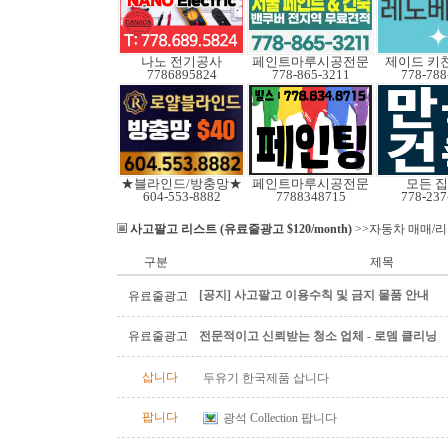
나노 전기공사
페인트마루시공전문
제이드 키
7786895824
778-865-3211
778-788
★블라인드/방충망★
페인트마루시공전문
모든 
604-553-8882
7788348715
778-237
사고팔고 리스트 (유료줄광고 $120/month)
>>자동차 매매/
구분
제목
[공지] 사고팔고 이용수칙 및 금지 물품 안내
유료줄광고
유료줄광고
전문적이고 신뢰받는 청소 업체 - 로뎀 클리닝
삽니다
두유기 한국제품 삽니다
팝니다
광석 Collection 팝니다