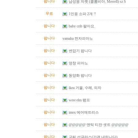
팝니다
남성용 자켓 (콜롬비아, Merrell) sz S
무료
1인용 소파 2개 !!
팝니다
baby crib 팔아요.
팝니다
yamaha 전자피아노
팝니다
변압기 팝니다
팝니다
영창 피아노
팝니다
동양화 팝니다
팝니다
ikea 거울, 수레, 의자
팝니다
west elm 램프
팝니다
intex 에어매트리스
팝니다
@@@@@ 앤틱 티잔 셋트 @@@@@
팝니다
구찌 선글라스(가격 내립니다)