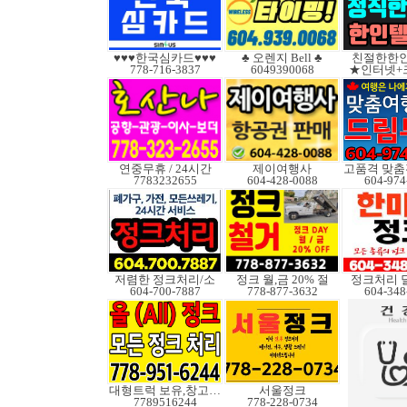
♥♥♥한국심카드♥♥♥
♣ 오렌지 Bell ♣
친절한한인
778-716-3837
6049390068
★인터넷+
연중무휴 / 24시간
제이여행사
7783232655
604-428-0088
604-974
저렴한 정크처리/소
정크 월,금 20% 절
정크처리 
604-700-7887
778-877-3632
604-348
대형트럭 보유,창고보관
서울정크
7789516244
778-228-0734