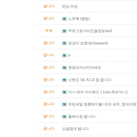
팝니다
런닝 머쉰
팝니다
노트북 (랩탑)
무료
무료그로서리진열장및shelf
팝니다
정강이 보호대(shinguard)
팝니다
tv
팝니다
퀸침대까사미아세트
팝니다
닌텐도 3ds XL과 칩 팝니다
팝니다
미니 에어 아이패드 2 (mini iPad Air 2)
팝니다
무빙세일 원형테이블+의자 세트, 침대프레임(qu
팝니다
플레이짐 팝니다~
팝니다
싱글침대 팝니다