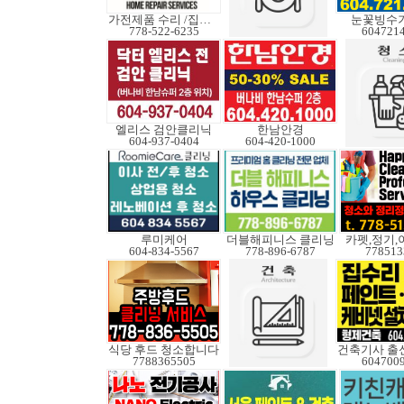
가전제품 수리 /집수리
눈꽃빙수기
778-522-6235
604721
엘리스 검안클리닉
한남안경
604-937-0404
604-420-1000
루미케어
더블해피니스 클리닝
카펫,정기,
604-834-5567
778-896-6787
778513
식당 후드 청소합니다
건축기사 출
7788365505
604700