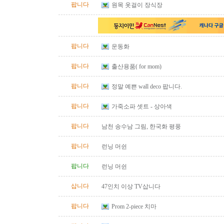
팝니다
원목 옷걸이 장식장
팝니다
운동화
팝니다
출산용품( for mom)
팝니다
정말 예쁜 wall deco 팝니다.
팝니다
가죽소파 셋트 - 상아색
팝니다
남천 송수남 그림, 한국화 평풍
팝니다
런닝 머쉰
팝니다
런닝 머쉰
삽니다
47인치 이상 TV삽니다
팝니다
Prom 2-piece 치마