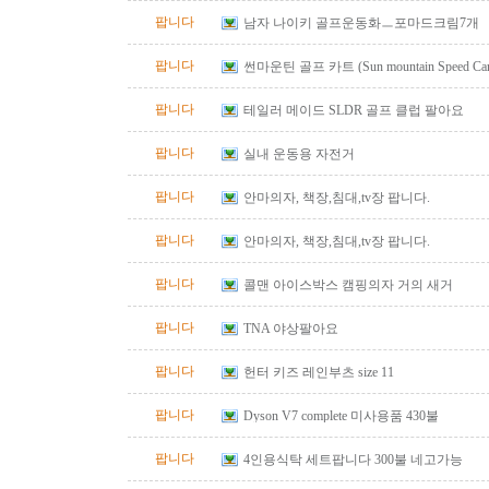
팝니다
남자 나이키 골프운동화ㅡ포마드크림7개
팝니다
썬마운틴 골프 카트 (Sun mountain Speed Cart 
팝니다
테일러 메이드 SLDR 골프 클럽 팔아요
팝니다
실내 운동용 자전거
팝니다
안마의자, 책장,침대,tv장 팝니다.
팝니다
안마의자, 책장,침대,tv장 팝니다.
팝니다
콜맨 아이스박스 캠핑의자 거의 새거
팝니다
TNA 야상팔아요
팝니다
헌터 키즈 레인부츠 size 11
팝니다
Dyson V7 complete 미사용품 430불
팝니다
4인용식탁 세트팝니다 300불 네고가능