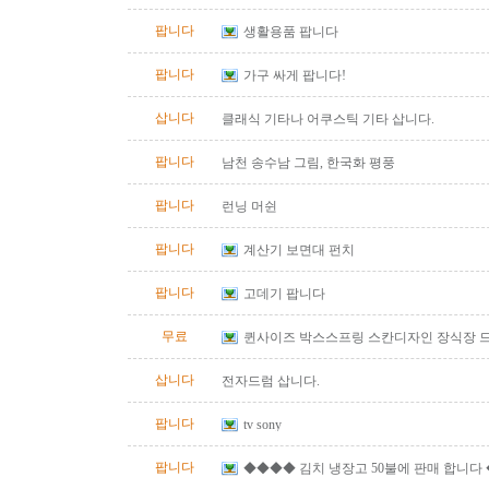
즈)판매합니다.
팝니다
생활용품 팝니다
팝니다
가구 싸게 팝니다!
삽니다
클래식 기타나 어쿠스틱 기타 삽니다.
팝니다
남천 송수남 그림, 한국화 평풍
팝니다
런닝 머쉰
팝니다
계산기 보면대 펀치
팝니다
고데기 팝니다
무료
퀸사이즈 박스스프링 스칸디자인 장식장 
삽니다
전자드럼 삽니다.
팝니다
tv sony
팝니다
◆◆◆◆ 김치 냉장고 50불에 판매 합니다