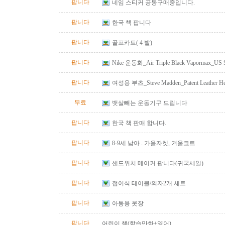
팝니다
네임 스티커 공동구매중입니다.
팝니다
한국 책 팝니다
팝니다
골프카트( 4 발)
팝니다
Nike 운동화_Air Triple Black Vapormax_US S
팝니다
여성용 부츠_Steve Madden_Patent Leather He
Size 10
무료
뱃살빼는 운동기구 드립니다
팝니다
한국 책 판매 합니다.
팝니다
8-9세 남아 . 가을자켓, 겨울코트
팝니다
샌드위치 메이커 팝니다(귀국세일)
팝니다
접이식 테이블/의자2개 세트
팝니다
아동용 옷장
팝니다
어린이 책(학습만화+영어)