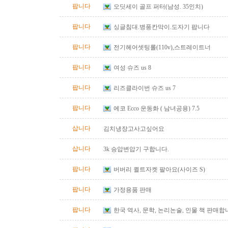
팝니다
오딧세이 골프 퍼터(남성. 35인치)
팝니다
싱글침대.병풍칸막이.도자기 팝니다
팝니다
전기헤어셋팅롤(110v),스트레이트너
팝니다
여성 슈즈 us 8
팝니다
리즈클라이번 슈즈 us 7
팝니다
에코 Ecco 운동화 ( 남녀공용) 7.5
삽니다
김치냉장고사고싶어요
삽니다
3k 승압변압기 구합니다.
팝니다
버버리 퀼트자켓 팔아요(사이즈 S)
팝니다
가정용품 판매
팝니다
한국 역사, 문학, 논리논술, 인물 책 판매합