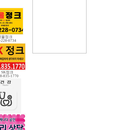
서울정크
-228-0734
SK정크
8-835-1770