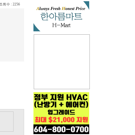
/ 조회수 : 2256