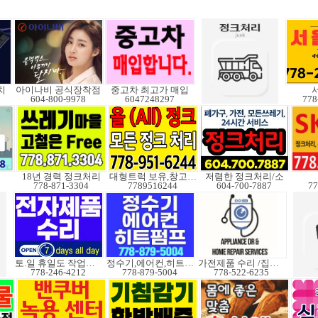
치
아이나비 공식장착점
중고차 최고가 매입
604-800-9978
6047248297
778
18년 경력 정크처리
대형트럭 보유,창고보관
저렴한 정크처리/소
778-871-3304
7789516244
604-700-7887
77
토.일 휴일도 작업가능
정수기,에어컨,히트펌프
가전제품 수리 /집수리
778-246-4212
778-879-5004
778-522-6235