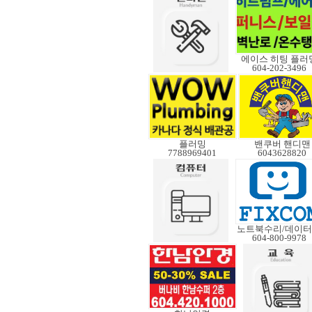
에이스 히팅 플러
604-202-3496
플러밍
밴쿠버 핸디맨
7788969401
6043628820
604-800-9978