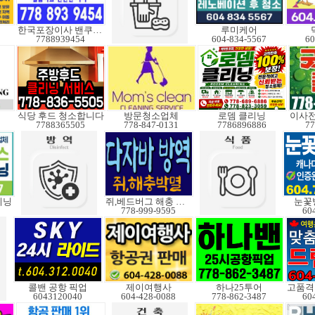
한국포장이사 밴쿠버무빙
루미케어
7788939454
604-834-5567
60
식당 후드 청소합니다
방문청소업체
로뎀 클리닝
7788365505
778-847-0131
7786896886
77
리닝
쥐,베드버그 해충 박멸
눈꽃
778-999-9595
60
콜밴 공항 픽업
제이여행사
하나25투어
6043120040
604-428-0088
778-862-3487
60