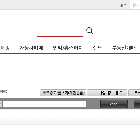
튜터링
자동차매매
민박/홈스테이
렌트
부동산매매