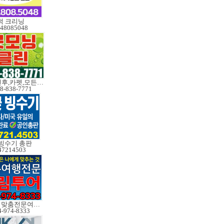
덕 크리닝
48085048
이사전후,카펫,모든청소
8-838-7771
빙수기 총판
47214503
고품격 맞춤전문여행사
4-974-8333