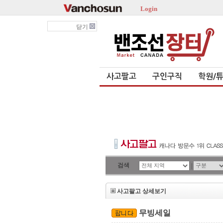
Login
닫기
사고팔고
구인구직
학원/
검색
|
사고팔고 상세보기
무빙세일