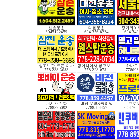
삼손운송
대한운송
장거리이사
6045122459
604-356-8224
604-348
창고보관, 모든 이사
장거리이사 창고보관정크
하나로
778-238-3683
778-228-0734
778668
24시간 전화
비전 무빙&크리닝
프로
7788875692
7788594457
604-700