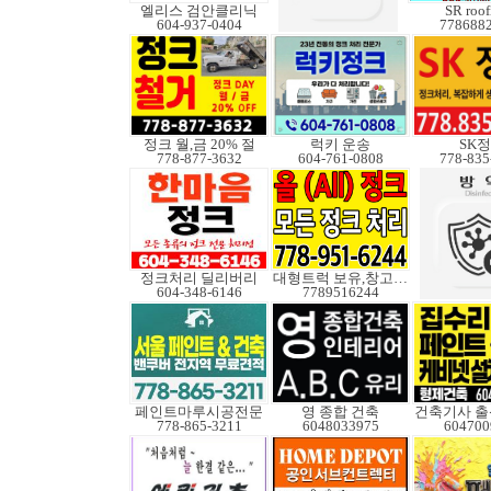
엘리스 검안클리닉
SR roof
604-937-0404
778688
정크 월,금 20% 절
럭키 운송
SK
778-877-3632
604-761-0808
778-835
정크처리 딜리버리
대형트럭 보유,창고보관
604-348-6146
7789516244
페인트마루시공전문
영 종합 건축
건축기사 출
778-865-3211
6048033975
604700