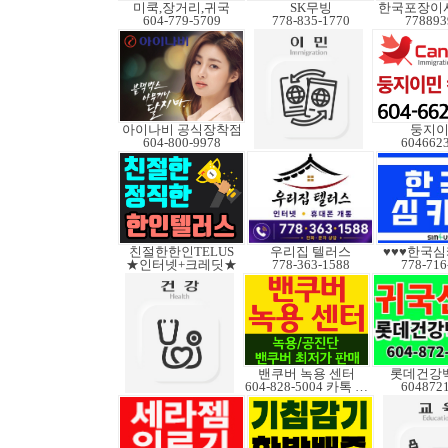
미쿡,장거리,귀국
SK무빙
604-779-5709
778-835-1770
778893
아이나비 공식장착점
둥지
604-800-9978
604662
친절한한인TELUS
우리집 텔러스
♥♥♥한국심
★인터넷+크레딧★
778-363-1588
778-716
밴쿠버 녹용 센터
롯데건강
604-828-5004 카톡 Elkcanada
604872