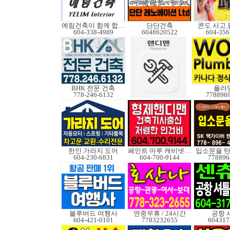
예림건축이 함께 합니다
단단건축
콘도 사고
604-338-4989
6048620522
604-356
BHK 전문 건축
플러
778-246-6132
778896
한인 가라지 도어
페인트 마루 캐비넷코팅
입소문을 탄
604-230-6831
604-700-9144
778896
블루버드 여행사
연중무휴 / 24시간
공항 
604-421-0101
7783232655
604317