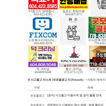
V3중고도 판매합니다.
길포드 한방의원
604-422-8585
6045871075
노트북수리/데이터복구
604-800-9978
778-838
덕 크리닝
통스 크리닝
식당 후드 
6048085048
672-673-1225
778836
사고팔고 리스트 (유료줄광고 $120/month)
>>자동차 매매/
구분
제목
[공지] 사고팔고 이용수칙 및 금지 물품 안내
유료줄광고
유료줄광고
전문적이고 신뢰받는 청소 업체 - 로뎀 클리닝