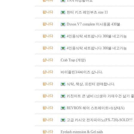
팝니다
TNA 야상팔아요
팝니다
헌터 키즈 레인부츠 size 11
팝니다
Dyson V7 complete 미사용품 430불
팝니다
4인용식탁 세트팝니다 300불 네고가능
팝니다
4인용식탁 세트팝니다 300불 네고가능
삽니다
Crab Trap (게망)
삽니다
바이올린3/4싸이즈 삽니다.
팝니다
식탁, 책상, 프린터 판매합니다.
팝니다
키친아트 큰 냄비 (신생아 가재수건 삶기 좋
팝니다
REVRON 헤어 스트레이트너(상태A)
팝니다
고급 카시오 전자피아노(PX-720)-SOLD!!!
팝니다
Eyelash extension & Gel nails