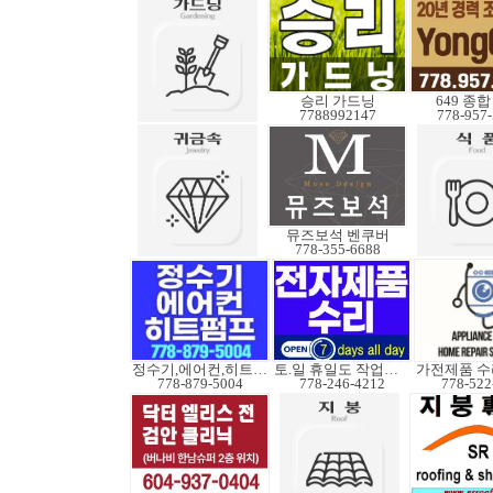
승리 가드닝
649 종
7788992147
778-957
뮤즈보석 벤쿠버
778-355-6688
정수기,에어컨,히트펌프
토.일 휴일도 작업가능
778-879-5004
778-246-4212
778-522