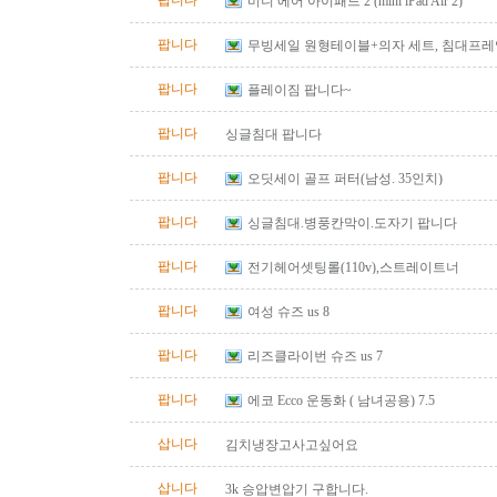
팝니다
미니 에어 아이패드 2 (mini iPad Air 2)
팝니다
무빙세일 원형테이블+의자 세트, 침대프레임(qu
팝니다
플레이짐 팝니다~
팝니다
싱글침대 팝니다
팝니다
오딧세이 골프 퍼터(남성. 35인치)
팝니다
싱글침대.병풍칸막이.도자기 팝니다
팝니다
전기헤어셋팅롤(110v),스트레이트너
팝니다
여성 슈즈 us 8
팝니다
리즈클라이번 슈즈 us 7
팝니다
에코 Ecco 운동화 ( 남녀공용) 7.5
삽니다
김치냉장고사고싶어요
삽니다
3k 승압변압기 구합니다.