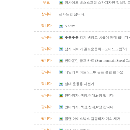
무료
퀸사이즈 박스스프링 스칸디자인 장식장 
삽니다
전자드럼 삽니다.
팝니다
tv sony
팝니다
◆◆◆◆ 김치 냉장고 50불에 판매 합니다
팝니다
남자 나이키 골프운동화ㅡ포마드크림7개
팝니다
썬마운틴 골프 카트 (Sun mountain Speed Cart 
팝니다
테일러 메이드 SLDR 골프 클럽 팔아요
팝니다
실내 운동용 자전거
팝니다
안마의자, 책장,침대,tv장 팝니다.
팝니다
안마의자, 책장,침대,tv장 팝니다.
팝니다
콜맨 아이스박스 캠핑의자 거의 새거