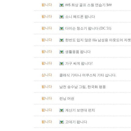
팝니다
##$ 최상 골프 스웡 연습기 $##
팝니다
소니 헤드폰 팝니다
팝니다
다이슨 청소기 팝니다 (DC 51)
팝니다
한번도 입지 않은 fila 남성용 아웃도어 자켓
즈)판매합니다.
팝니다
생활용품 팝니다
팝니다
가구 싸게 팝니다!
삽니다
클래식 기타나 어쿠스틱 기타 삽니다.
팝니다
남천 송수남 그림, 한국화 평풍
팝니다
런닝 머쉰
팝니다
계산기 보면대 펀치
팝니다
고데기 팝니다