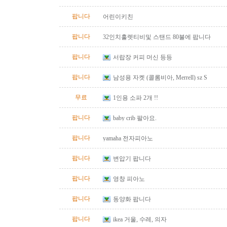
팝니다
어린이키친
팝니다
32인치훌렛티비및 스탠드 80불에 팝니다
팝니다
서랍장 커피 머신 등등
팝니다
남성용 자켓 (콜롬비아, Merrell) sz S
무료
1인용 소파 2개 !!
팝니다
baby crib 팔아요.
팝니다
yamaha 전자피아노
팝니다
변압기 팝니다
팝니다
영창 피아노
팝니다
동양화 팝니다
팝니다
ikea 거울, 수레, 의자