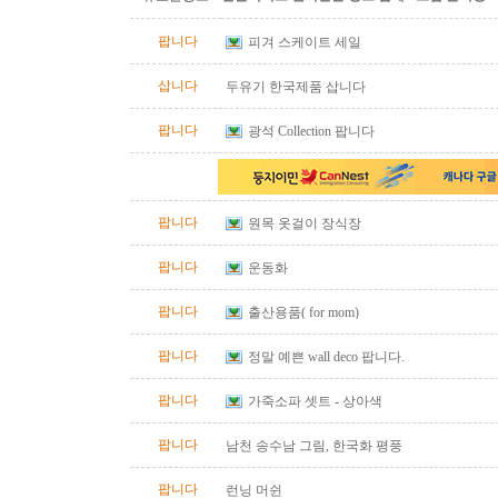
팝니다
피겨 스케이트 세일
삽니다
두유기 한국제품 삽니다
팝니다
광석 Collection 팝니다
팝니다
원목 옷걸이 장식장
팝니다
운동화
팝니다
출산용품( for mom)
팝니다
정말 예쁜 wall deco 팝니다.
팝니다
가죽소파 셋트 - 상아색
팝니다
남천 송수남 그림, 한국화 평풍
팝니다
런닝 머쉰