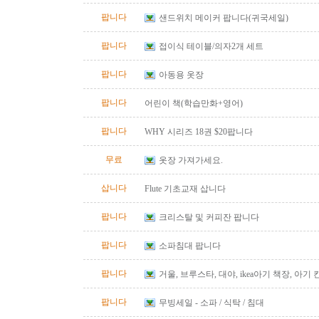
팝니다
샌드위치 메이커 팝니다(귀국세일)
팝니다
접이식 테이블/의자2개 세트
팝니다
아동용 옷장
팝니다
어린이 책(학습만화+영어)
팝니다
WHY 시리즈 18권 $20팝니다
무료
옷장 가져가세요.
삽니다
Flute 기초교재 삽니다
팝니다
크리스탈 및 커피잔 팝니다
팝니다
소파침대 팝니다
팝니다
거울, 브루스타, 대야, ikea아기 책장, 아기
팝니다
무빙세일 - 소파 / 식탁 / 침대