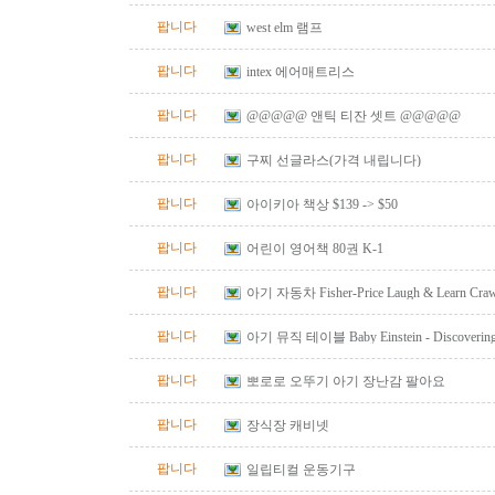
팝니다
west elm 램프
팝니다
intex 에어매트리스
팝니다
@@@@@ 앤틱 티잔 셋트 @@@@@
팝니다
구찌 선글라스(가격 내립니다)
팝니다
아이키아 책상 $139 -> $50
팝니다
어린이 영어책 80권 K-1
팝니다
아기 자동차 Fisher-Price Laugh & Learn Crawl
Red
팝니다
아기 뮤직 테이블 Baby Einstein - Discovering M
Table
팝니다
뽀로로 오뚜기 아기 장난감 팔아요
팝니다
장식장 캐비넷
팝니다
일립티컬 운동기구