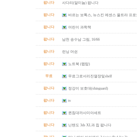
팝니다
사다리(알미늄) 팝니다
팝니다
바르는 보톡스, 뉴스킨 에센스 울트라 프
팝니다
어린이 과학책
팝니다
남천 송수남 그림, 16/66
팝니다
런닝 머쉰
팝니다
노트북 (랩탑)
무료
무료그로서리진열장및shelf
팝니다
정강이 보호대(shinguard)
팝니다
tv
팝니다
퀸침대까사미아세트
팝니다
닌텐도 3ds XL과 칩 팝니다