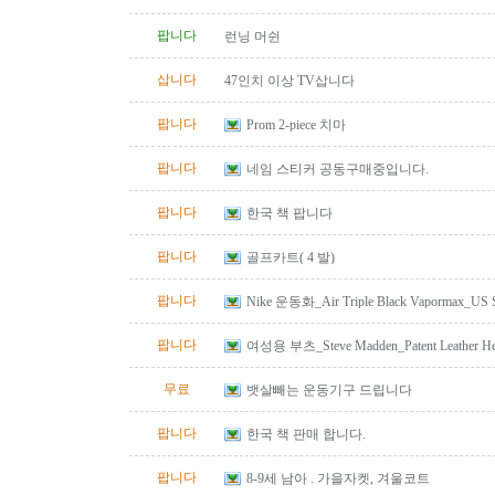
팝니다
런닝 머쉰
삽니다
47인치 이상 TV삽니다
팝니다
Prom 2-piece 치마
팝니다
네임 스티커 공동구매중입니다.
팝니다
한국 책 팝니다
팝니다
골프카트( 4 발)
팝니다
Nike 운동화_Air Triple Black Vapormax_US S
팝니다
여성용 부츠_Steve Madden_Patent Leather He
Size 10
무료
뱃살빼는 운동기구 드립니다
팝니다
한국 책 판매 합니다.
팝니다
8-9세 남아 . 가을자켓, 겨울코트