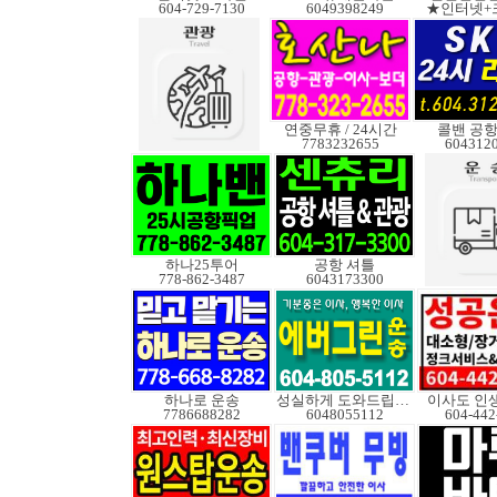
604-729-7130
6049398249
★인터넷+
연중무휴 / 24시간
콜밴 공항
7783232655
604312
하나25투어
공항 셔틀
778-862-3487
6043173300
하나로 운송
성실하게 도와드립니다
이사도 인
7786688282
6048055112
604-442