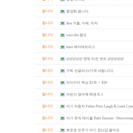
팝니다
동양화 팝니다
팝니다
ikea 거울, 수레, 의자
팝니다
west elm 램프
팝니다
intex 에어매트리스
팝니다
@@@@@ 앤틱 티잔 셋트 @@@@@
팝니다
구찌 선글라스(가격 내립니다)
팝니다
아이키아 책상 $139 -> $50
팝니다
어린이 영어책 80권 K-1
팝니다
아기 자동차 Fisher-Price Laugh & Learn Crawl
Red
팝니다
아기 뮤직 테이블 Baby Einstein - Discovering M
Table
팝니다
뽀로로 오뚜기 아기 장난감 팔아요