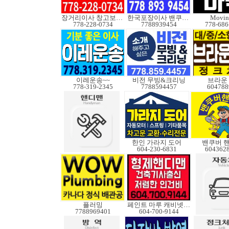
장거리이사 창고보관정크
한국포장이사 밴쿠버무빙
Movin
778-228-0734
7788939454
778-686
이레운송~~
비전 무빙&크리닝
브라운
778-319-2345
7788594457
604788
한인 가라지 도어
밴쿠버 
604-230-6831
604362
플러밍
페인트 마루 캐비넷코팅
7788969401
604-700-9144