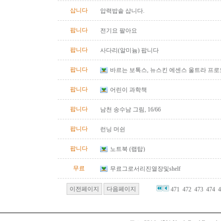
삽니다
압력밥솥 삽니다.
팝니다
전기요 팔아요
팝니다
사다리(알미늄) 팝니다
팝니다
바르는 보톡스, 뉴스킨 에센스 울트라 프
팝니다
어린이 과학책
팝니다
남천 송수남 그림, 16/66
팝니다
런닝 머쉰
팝니다
노트북 (랩탑)
무료
무료그로서리진열장및shelf
이전페이지
다음페이지
471
472
473
474
4