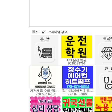
사고팔고 프리미엄 광고
123 운전 학원
6048184707
가전제품 수리 /집수리
정수기,에어컨,히트펌프
778-522-6235
778-879-5004