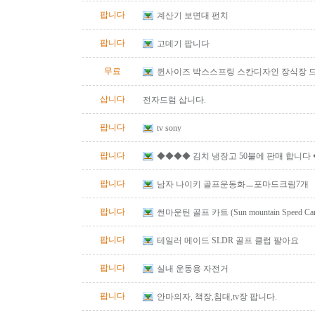
팝니다
계산기 보면대 펀치
팝니다
고데기 팝니다
무료
퀸사이즈 박스스프링 스칸디자인 장식장 
삽니다
전자드럼 삽니다.
팝니다
tv sony
팝니다
◆◆◆◆ 김치 냉장고 50불에 판매 합니다
팝니다
남자 나이키 골프운동화ㅡ포마드크림7개
팝니다
썬마운틴 골프 카트 (Sun mountain Speed Cart 
팝니다
테일러 메이드 SLDR 골프 클럽 팔아요
팝니다
실내 운동용 자전거
팝니다
안마의자, 책장,침대,tv장 팝니다.