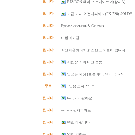
팝니다
REVRON 헤어 스트레이트너(상태A)
팝니다
고급 카시오 전자피아노(PX-720)-SOLD!!!
팝니다
Eyelash extension & Gel nails
팝니다
어린이키친
팝니다
32인치훌렛티비및 스탠드 80불에 팝니다
팝니다
서랍장 커피 머신 등등
팝니다
남성용 자켓 (콜롬비아, Merrell) sz S
무료
1인용 소파 2개 !!
팝니다
baby crib 팔아요.
팝니다
yamaha 전자피아노
팝니다
변압기 팝니다
팝니다
영창 피아노