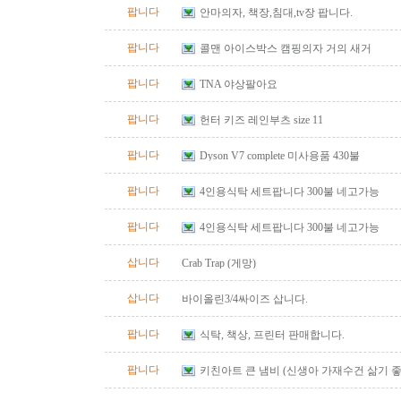
팝니다
안마의자, 책장,침대,tv장 팝니다.
팝니다
콜맨 아이스박스 캠핑의자 거의 새거
팝니다
TNA 야상팔아요
팝니다
헌터 키즈 레인부츠 size 11
팝니다
Dyson V7 complete 미사용품 430불
팝니다
4인용식탁 세트팝니다 300불 네고가능
팝니다
4인용식탁 세트팝니다 300불 네고가능
삽니다
Crab Trap (게망)
삽니다
바이올린3/4싸이즈 삽니다.
팝니다
식탁, 책상, 프린터 판매합니다.
팝니다
키친아트 큰 냄비 (신생아 가재수건 삶기 좋