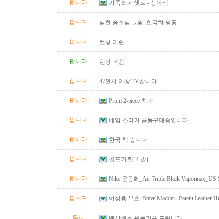
팝니다
가죽소파 셋트 - 상아색
팝니다
남천 송수남 그림, 한국화 평풍
팝니다
런닝 머쉰
팝니다
런닝 머쉰
삽니다
47인치 이상 TV삽니다
팝니다
Prom 2-piece 치마
팝니다
네임 스티커 공동구매중입니다.
팝니다
한국 책 팝니다
팝니다
골프카트( 4 발)
팝니다
Nike 운동화_Air Triple Black Vapormax_US S
팝니다
여성용 부츠_Steve Madden_Patent Leather He
Size 10
무료
뱃살빼는 운동기구 드립니다