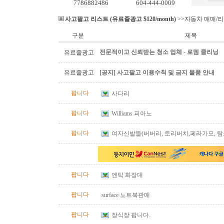
7786882486
604-444-0009
사고팔고 리스트 (유료줄광고 $120/month)
>>자동차 매매/
구분
제목
전문적이고 신뢰받는 청소 업체 - 로뎀 클리닝
유료줄광고
유료줄광고
[공지] 사고팔고 이용수칙 및 금지 물품 안내
팝니다
사다리
팝니다
Williams 피아노
팝니다
여자신발들(버버리, 토리버치,페라가모, 탐스
팝니다
엔틱 화장대
팝니다
surface 노트북판매
팝니다
장식장 팝니다.