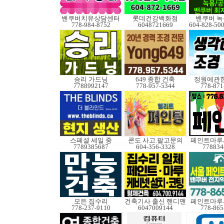
밴쿠버치유상담센터
롯데건강백화점
밴쿠버 녹
778-984-8752
6048721669
승리 가드닝
649 종합 건축
정원에관
7788992147
778-957-5344
778-871
스페셜 세일 중
콘도 사고.팔고문의
페인트마루
7789385687
604-356-3328
778834
모든 집수리
건축기사 출신 핸디맨
페인트마루
778-237-9110
6047009144
778-865