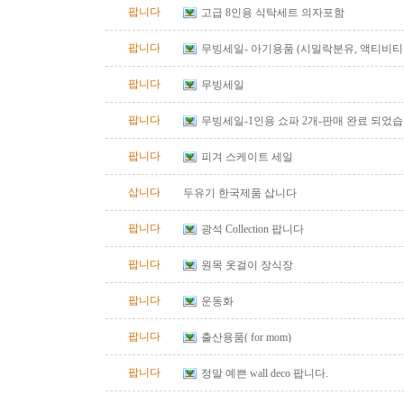
팝니다
고급 8인용 식탁세트 의자포함
팝니다
무빙세일- 아기용품 (시밀락분유, 액티비티 
바운서)
팝니다
무빙세일
팝니다
무빙세일-1인용 쇼파 2개-판매 완료 되었
팝니다
피겨 스케이트 세일
삽니다
두유기 한국제품 삽니다
팝니다
광석 Collection 팝니다
팝니다
원목 옷걸이 장식장
팝니다
운동화
팝니다
출산용품( for mom)
팝니다
정말 예쁜 wall deco 팝니다.