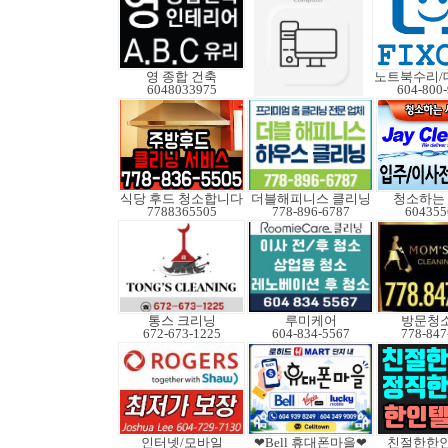
영 종합 건축
6048033975
604-800
식당 후드 청소합니다
더블해피니스 클리닝
청소하는
7788365505
778-896-6787
604355
통스 크리닝
루미케어
방문청
672-673-1225
604-834-5567
778-847
인터넷/모바일
❤Bell 휴대폰마을❤
친절한한인