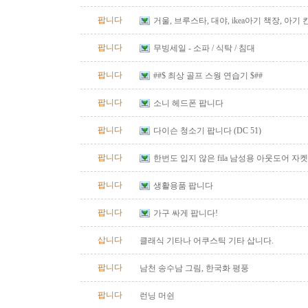
팝니다
거울, 브루스타, 대야, ikea아기 책장, 아기
팝니다
무빙세일 - 소파 / 식탁 / 침대
팝니다
##$ 최상 골프 스웡 연습기 $##
팝니다
소니 헤드폰 팝니다
팝니다
다이슨 청소기 팝니다 (DC 51)
팝니다
한번도 입지 않은 fila 남성용 아웃도어 자켓
즈)판매합니다.
팝니다
생활용품 팝니다
팝니다
가구 싸게 팝니다!
삽니다
클래식 기타나 어쿠스틱 기타 삽니다.
팝니다
남천 송수남 그림, 한국화 평풍
팝니다
런닝 머쉰