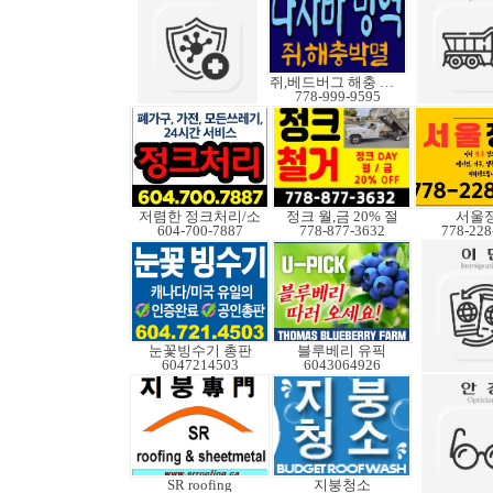
쥐,베드버그 해충 박멸
778-999-9595
저렴한 정크처리/소
정크 월,금 20% 절
서울
604-700-7887
778-877-3632
778-228
눈꽃빙수기 총판
블루베리 유픽
6047214503
6043064926
SR roofing
지붕청소