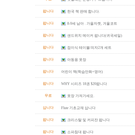
팝니다
한국 책 판매 합니다.
팝니다
8-9세 남아 . 가을자켓, 겨울코트
팝니다
샌드위치 메이커 팝니다(귀국세일)
팝니다
접이식 테이블/의자2개 세트
팝니다
아동용 옷장
팝니다
어린이 책(학습만화+영어)
팝니다
WHY 시리즈 18권 $20팝니다
무료
옷장 가져가세요.
삽니다
Flute 기초교재 삽니다
팝니다
크리스탈 및 커피잔 팝니다
팝니다
소파침대 팝니다