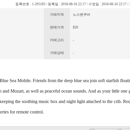
등록번호 : 1-295185 / 등록일 : 2018-08-16 22:17 / 수정일 : 2018-08-16 22:17 
거래지역
노스밴쿠버
판매가격
$20
카테고리
-
거래상태
-
ue Sea Mobile. Friends from the deep blue sea join soft starfish float
 and Mozart, as well as peaceful ocean sounds. And as your little one g
keeping the soothing music box and night light attached to the crib. Re
eries for remote control.