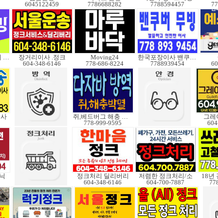
6045122459
7786688282
7788594457
77
소형이사 정크처리 무빙
장거리이사 .정크
Moving24
한국포장이사 밴쿠버무빙
604-348-6146
778-686-8224
7788939454
60
이사
쥐,베드버그 해충 박멸
그레
778-999-9595
604
닉
정크처리 딜리버리
저렴한 정크처리/소
18년
604-348-6146
604-700-7887
77