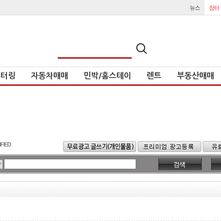
튜터링
자동차매매
민박/홈스테이
렌트
부동산매매