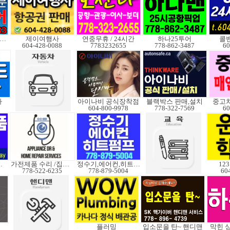
품격 맞춤전문여행사
제이여행사
연중무휴 / 24시간
하나25투어
콜밴
604-428-0088
7783232655
778-862-3487
60
사
아이나비 공식장착점
블랙박스 판매,설치
중고차
604-800-9978
778-322-7569
60
 작업가능
가전제품 수리 /집수리
정수기,에어컨,히트펌프
12
778-522-6235
778-879-5004
60
플러밍
입소문을 탄~ 핸디맨
막힌 