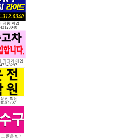
 공항 픽업
43120040
 최고가 매입
47248297
3 운전 학원
48184707
싱크 뚫음 변기