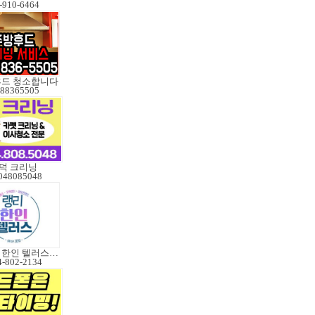
-910-6464
후드 청소합니다
88365505
덕 크리닝
048085048
가까운 한인 텔러스쿠도
4-802-2134