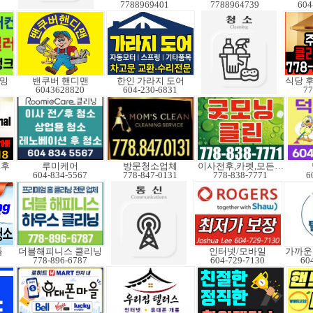
7788969401
7788964739
604
러밍
밴쿠버 핸디맨
한인 가라지 도어
식당 
6043628820
604-230-6831
77
.후
루미케어
방문청소업체
이사전후,카펫,모든청소
604-834-5567
778-847-0131
778-838-7771
6
들
더블해피니스 클리닝
인터넷/모바일
778-896-6787
604-729-7130
60