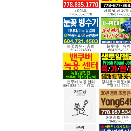
SK정크
정크 월,금 20% 
778-835-1770
778-877-3632
눈꽃빙수기 총판
블루베리 유픽
6047214503
6043064926
밴쿠버 녹용 센터
랭리헬스타운비
604-828-5004 카톡 Elkcanada
778-242-7731
649 종합 건축
778-957-5344