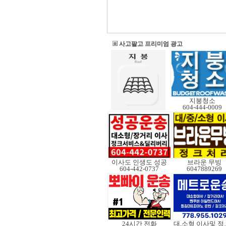
사고팔고 프리미엄 광고
지붕청소
604-444-0009
이사도 인생도 성공
브라운 무빙
604-442-0737
6047889269
24시간 전화
대,소형