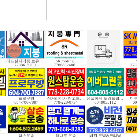
레드실자격증 보유업체
SR roofing
7788615200
7786882486
778
프로무빙
장거리이사 창고보관정크
성실하게 도와드립니다
미쿡
604-700-7887
778-228-0734
6048055112
60
 이사및 정크처
삼손운송
하나로 운송
비전 무빙&크리닝