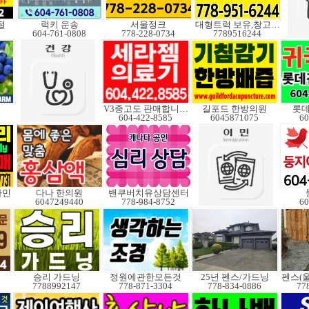
절
럭키 운송
서울정크
대형트럭 보유,창고보관
604-761-0808
778-228-0734
7789516244
V3중고도 판매합니다.
길포드 한방의원
롯
604-422-8585
6045871075
60
타민
다나 한의원
밴쿠버치유상담센터
6047249440
778-984-8752
60
승리 가드닝
정원에관한모든것
25년 펜스/가드닝
7788992147
778-871-3304
778-834-0886
77