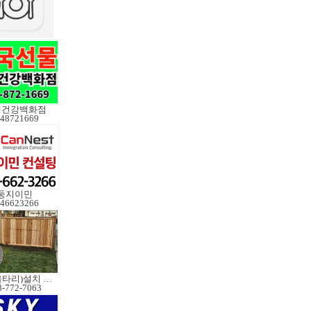
데건강백화점
48721669
둥지이민
46623266
펜스(울타리)설치 수리
8-772-7063