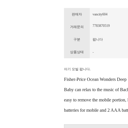
판매자
vancity604
7783870519
거래문의
구분
팝니다
상품상태
-
아기 모빌 팝니다.
Fisher-Price Ocean Wonders Deep Bl
Baby can relax to the music of Bach
easy to remove the mobile portion, 
batteries for mobile and 2 AAA batt