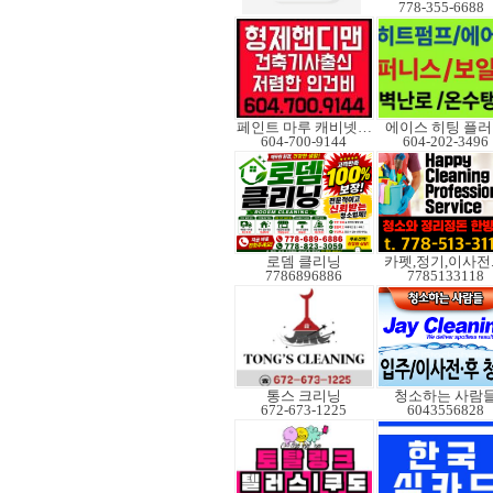
778-355-6688
페인트 마루 캐비넷코팅
에이스 히팅 플
604-700-9144
604-202-3496
로뎀 클리닝
카펫,정기,이사전
7786896886
7785133118
통스 크리닝
청소하는 사람
672-673-1225
6043556828