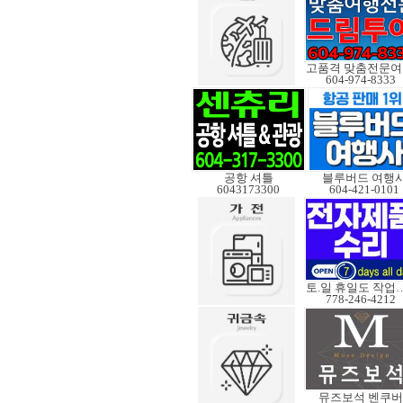
고
604-974-8333
공항 셔틀
블루버드 여행
6043173300
604-421-0101
토.일 휴일도
778-246-4212
뮤즈보석 벤쿠버