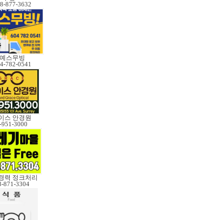
8-877-3632
예스무빙
4-782-0541
이스 안경원
-951-3000
 경력 정크처리
8-871-3304