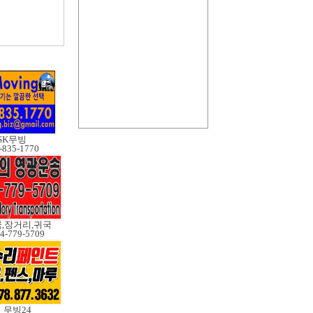
SK무빙
-835-1770
,장거리,귀국
4-779-5709
무빙24