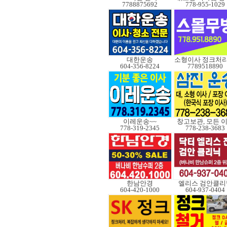
7788875692
778-955-1029
대한운송
604-356-8224
7789518890
이레운송~~
창고보관, 모든 
778-319-2345
778-238-3683
한남안경
엘리스 검안클리
604-420-1000
604-937-0404