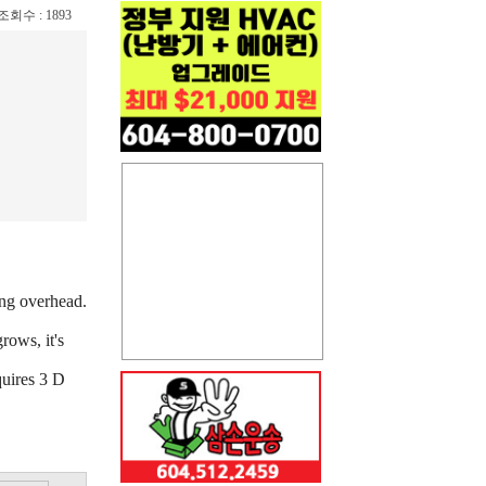
/ 조회수 : 1893
ing overhead.
rows, it's
quires 3 D