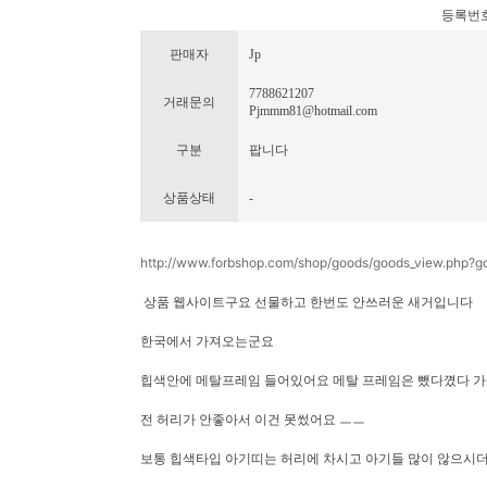
등록번호 : 
판매자
Jp
7788621207
거래문의
Pjmmm81@hotmail.com
구분
팝니다
상품상태
-
http://www.forbshop.com/shop/goods/goods_view.php?
상품 웹사이트구요 선물하고 한번도 안쓰러운 새거입니다
한국에서 가져오는군요
힙색안에 메탈프레임 들어있어요 메탈 프레임은 뺐다꼈다 
전 허리가 안좋아서 이건 못썼어요 ㅡㅡ
보통 힙색타입 아기띠는 허리에 차시고 아기들 많이 않으시