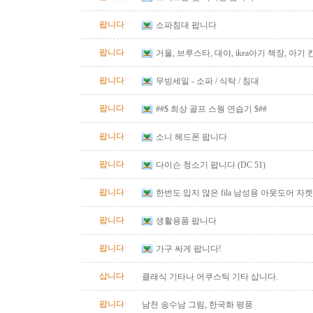
팝니다
소파침대 팝니다
팝니다
거울, 브루스타, 대야, ikea아기 책장, 아기
팝니다
무빙세일 - 소파 / 식탁 / 침대
팝니다
##$ 최상 골프 스웡 연습기 $##
팝니다
소니 헤드폰 팝니다
팝니다
다이슨 청소기 팝니다 (DC 51)
팝니다
한번도 입지 않은 fila 남성용 아웃도어 자켓
즈)판매합니다.
팝니다
생활용품 팝니다
팝니다
가구 싸게 팝니다!
삽니다
클래식 기타나 어쿠스틱 기타 삽니다.
팝니다
남천 송수남 그림, 한국화 평풍