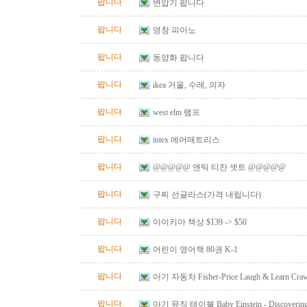
팝니다
변압기 팝니다
팝니다
영창 피아노
팝니다
동양화 팝니다
팝니다
ikea 거울, 수레, 의자
팝니다
west elm 램프
팝니다
intex 에어매트리스
팝니다
@@@@@ 앤틱 티잔 셋트 @@@@@
팝니다
구찌 선글라스(가격 내립니다)
팝니다
아이키아 책상 $139 -> $50
팝니다
어린이 영어책 80권 K-1
팝니다
아기 자동차 Fisher-Price Laugh & Learn Crawl
Red
팝니다
아기 뮤직 테이블 Baby Einstein - Discovering M