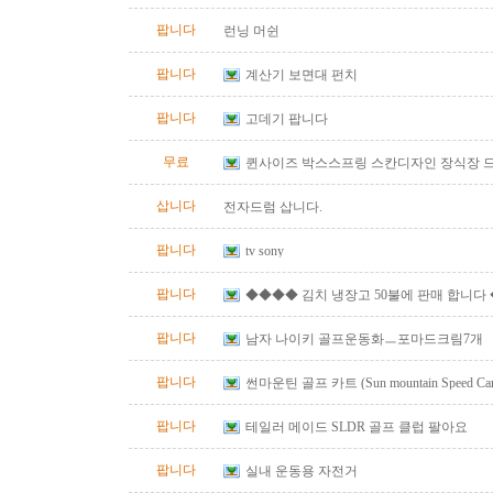
팝니다
런닝 머쉰
팝니다
계산기 보면대 펀치
팝니다
고데기 팝니다
무료
퀸사이즈 박스스프링 스칸디자인 장식장 
삽니다
전자드럼 삽니다.
팝니다
tv sony
팝니다
◆◆◆◆ 김치 냉장고 50불에 판매 합니다
팝니다
남자 나이키 골프운동화ㅡ포마드크림7개
팝니다
썬마운틴 골프 카트 (Sun mountain Speed Cart 
팝니다
테일러 메이드 SLDR 골프 클럽 팔아요
팝니다
실내 운동용 자전거