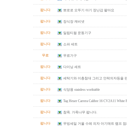
Table
팝니다
뽀로로 오뚜기 아기 장난감 팔아요
팝니다
장식장 캐비넷
팝니다
일립티컬 운동기구
팝니다
소파 세트
무료
무료가구
팝니다
다이닝 세트
팝니다
세탁기와 이층침대 그리고 안락의자등을 
팝니다
식당용 stainless worktable
팝니다
Tag Heuer Carrera Calibre 16 CV2A11 White
Automatic Chrono Men's Watch
팝니다
참죽. 가죽나무 팝니다.
팝니다
무빙세일 거울 수레 의자 아기매트 램프 