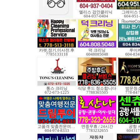
엘리스 검안클리닉
그레이스 
604-937-0404
604-951
카펫,정기,이사전.후
덕 크리닝
루미
7785133118
6048085048
604-834
통스 크리닝
식당 후드 청소합니다
방문청
672-673-1225
7788365505
778-847
고품격 맞춤전문여행사
연중무휴 / 24시간
공항 
604-974-8333
7783232655
604317