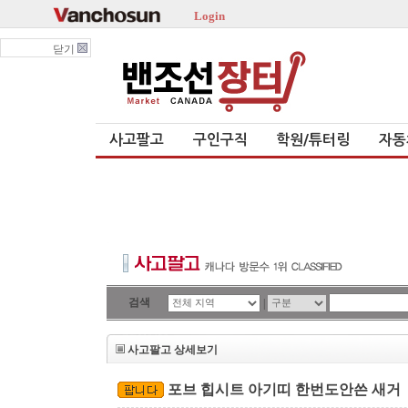
Login
닫기
사고팔고
구인구직
학원/튜터링
자동
검색
|
사고팔고 상세보기
포브 힙시트 아기띠 한번도안쓴 새거