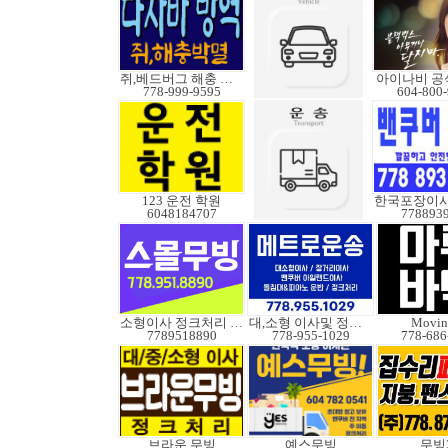
쥐,베드버그 해충 박멸
아이나비 공
778-999-9595
604-800
123 운전 학원
6048184707
778893
소형이사 정크처리 무빙
대,소형 이사및 정크처
Movin
7789518890
778-955-1029
778-686
브라운 무빙
예스무빙
무빙