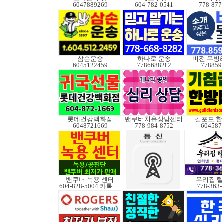
6047889269
604-782-0541
778-877
삼손운송
하나로 운송
비전 무빙
6045122459
7786688282
778859
롯데건강백화점
밴쿠버치유상담센터
길포드 
6048721669
778-984-8752
604587
밴쿠버 녹용 센터
우리집 
604-828-5004 카톡 Elkcanada
778-363