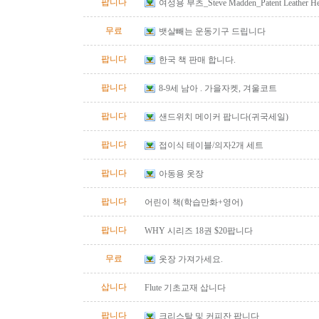
팝니다
여성용 부츠_Steve Madden_Patent Leather He
Size 10
무료
뱃살빼는 운동기구 드립니다
팝니다
한국 책 판매 합니다.
팝니다
8-9세 남아 . 가을자켓, 겨울코트
팝니다
샌드위치 메이커 팝니다(귀국세일)
팝니다
접이식 테이블/의자2개 세트
팝니다
아동용 옷장
팝니다
어린이 책(학습만화+영어)
팝니다
WHY 시리즈 18권 $20팝니다
무료
옷장 가져가세요.
삽니다
Flute 기초교재 삽니다
팝니다
크리스탈 및 커피잔 팝니다