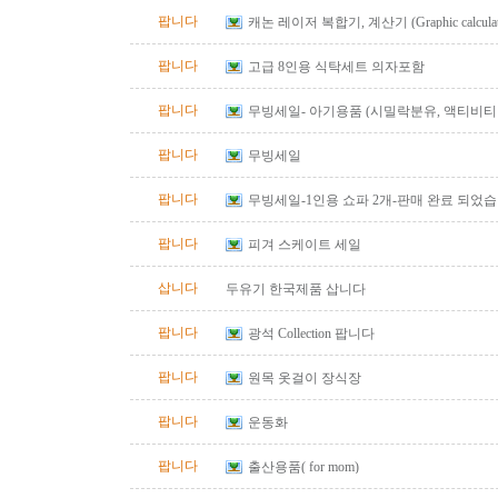
팝니다
캐논 레이저 복합기, 계산기 (Graphic calculator, 
calculator) 팔아요.
팝니다
고급 8인용 식탁세트 의자포함
팝니다
무빙세일- 아기용품 (시밀락분유, 액티비티 
바운서)
팝니다
무빙세일
팝니다
무빙세일-1인용 쇼파 2개-판매 완료 되었
팝니다
피겨 스케이트 세일
삽니다
두유기 한국제품 삽니다
팝니다
광석 Collection 팝니다
팝니다
원목 옷걸이 장식장
팝니다
운동화
팝니다
출산용품( for mom)