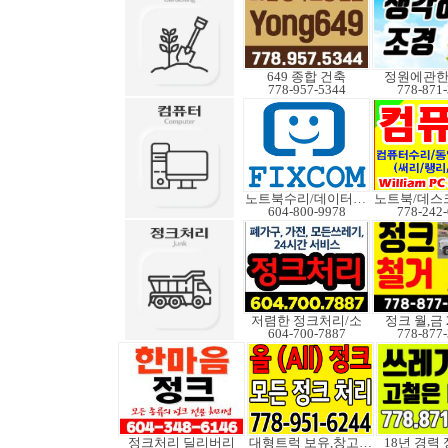
649 종합 건축
정원에관
778-957-5344
778-871
노트북수리/데이터복구
604-800-9978
778-242
저렴한 정크처리/소
정크 월,금 
604-700-7887
778-877
정크처리 딜리버리
대형트럭 보유,창고보관
18년 경력