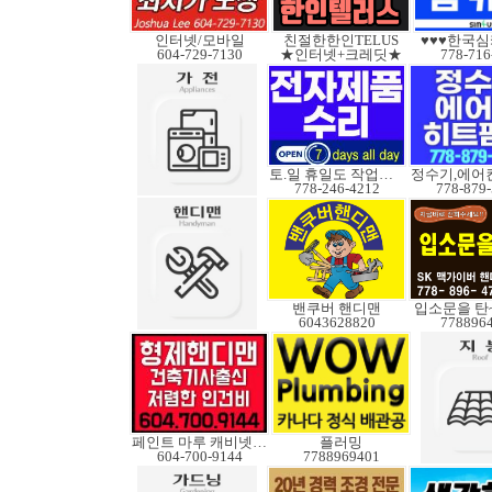
인터넷/모바일
친절한한인TELUS
♥♥♥한국심
604-729-7130
★인터넷+크레딧★
778-716
토.일 휴일도 작업가능
778-246-4212
778-879
밴쿠버 핸디맨
입소문을 탄
6043628820
778896
페인트 마루 캐비넷코팅
플러밍
604-700-9144
7788969401