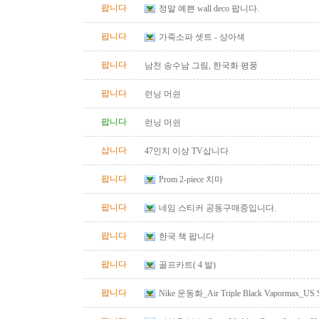
팝니다
정말 예쁜 wall deco 팝니다.
팝니다
가죽소파 셋트 - 상아색
팝니다
남천 송수남 그림, 한국화 평풍
팝니다
런닝 머쉰
팝니다
런닝 머쉰
삽니다
47인치 이상 TV삽니다
팝니다
Prom 2-piece 치마
팝니다
네임 스티커 공동구매중입니다.
팝니다
한국 책 팝니다
팝니다
골프카트( 4 발)
팝니다
Nike 운동화_Air Triple Black Vapormax_US S