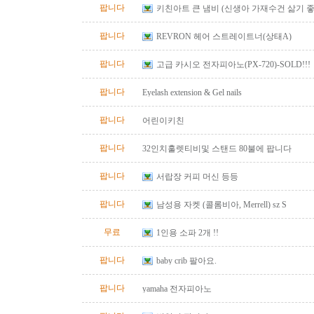
팝니다
키친아트 큰 냄비 (신생아 가재수건 삶기 좋
팝니다
REVRON 헤어 스트레이트너(상태A)
팝니다
고급 카시오 전자피아노(PX-720)-SOLD!!!
팝니다
Eyelash extension & Gel nails
팝니다
어린이키친
팝니다
32인치훌렛티비및 스탠드 80불에 팝니다
팝니다
서랍장 커피 머신 등등
팝니다
남성용 자켓 (콜롬비아, Merrell) sz S
무료
1인용 소파 2개 !!
팝니다
baby crib 팔아요.
팝니다
yamaha 전자피아노