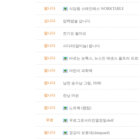
팝니다
식당용 스테인레스 WORKTABLE
삽니다
압력밥솥 삽니다.
팝니다
전기요 팔아요
팝니다
사다리(알미늄) 팝니다
팝니다
바르는 보톡스, 뉴스킨 에센스 울트라 프
팝니다
어린이 과학책
팝니다
남천 송수남 그림, 16/66
팝니다
런닝 머쉰
팝니다
노트북 (랩탑)
무료
무료그로서리진열장및shelf
팝니다
정강이 보호대(shinguard)