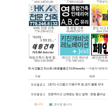
604-348-6146
7789516244
778-871
BHK 전문 건축
영 종합 건축
콘도 사고
778-246-6132
6048033975
604-356
예림건축이 함께 합니다
제이드 키친 케비넷
페인트마루
604-338-4989
778-788-1031
778834
사고팔고 리스트 (유료줄광고 $120/month)
>>자동차 매매/
구분
제목
[공지] 사고팔고 이용수칙 및 금지 물품 안내
유료줄광고
유료줄광고
전문적이고 신뢰받는 청소 업체 - 로뎀 클리닝
팝니다
장식장 팝니다.