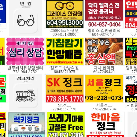
 이사및 정크처
그레이스 안경원
엘리스 검안클리닉
604-951-3000
604-937-0404
60
터
밴쿠버치유상담센터
길포드 한방의원
다나 한의원
랭리
604-828-5004 카톡 Elkcanada
778-984-8752
6045871075
6047249440
77
점
SK정크
서울정크
저렴한
778-835-1770
778-228-0734
60