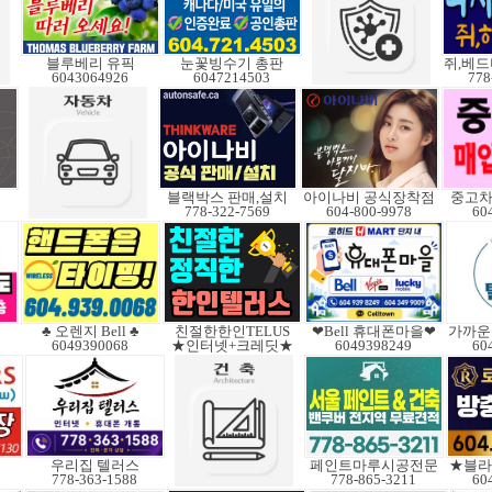
블루베리 유픽
눈꽃빙수기 총판
6043064926
6047214503
778
블랙박스 판매,설치
아이나비 공식장착점
중고차
778-322-7569
604-800-9978
60
♣ 오렌지 Bell ♣
친절한한인TELUS
❤Bell 휴대폰마을❤
6049390068
★인터넷+크레딧★
6049398249
60
우리집 텔러스
페인트마루시공전문
★블라
778-363-1588
778-865-3211
60