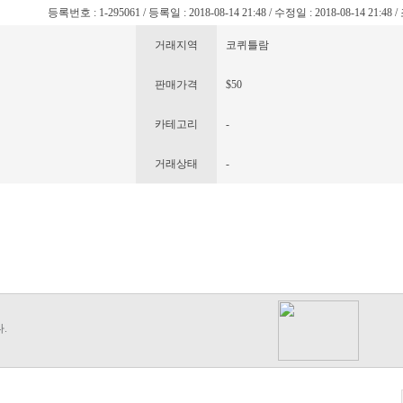
등록번호 : 1-295061 / 등록일 : 2018-08-14 21:48 / 수정일 : 2018-08-14 21:48 
거래지역
코퀴틀람
판매가격
$50
카테고리
-
거래상태
-