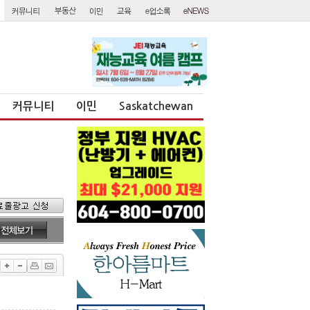
커뮤니티
이민
Saskatchewan