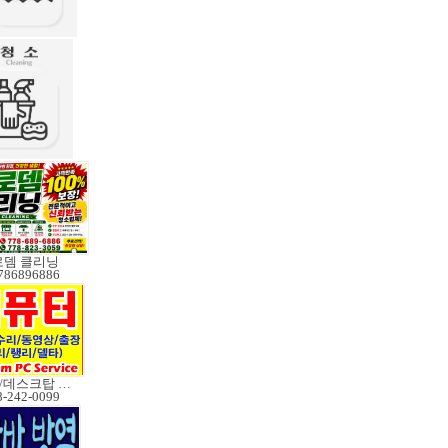
로뎀 클리닝
786896886
노트북/데스크탑 수리
8-242-0099