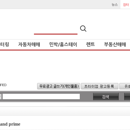
튜터링
자동차매매
민박/홈스테이
렌트
부동산매매
nd prime