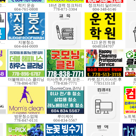
대형트럭 보유,창고보관
럭키 운송
18년 경력 정크처리
정크처리 딜리버리
604-761-0808
778-871-3304
604-348-6146
레드실자격증 보유업체
지붕청소
123 운전 학원
604-444-0009
6048184707
더블해피니스 클리닝
이사전후,카펫,모든청소
카펫,정기,이사전.후
778-896-6787
778-838-7771
7785133118
7
방문청소업체
루미케어
778-847-0131
604-834-5567
77