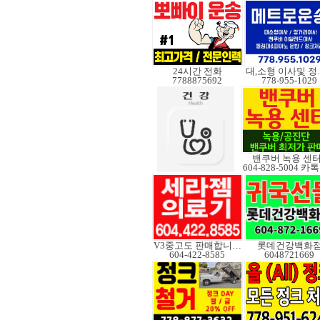
24시간 전화
대,소형
7788875692
778-955-1029
밴쿠버 녹용 센
V3중고도 판매합니다.
롯데건강백화
604-422-8585
6048721669