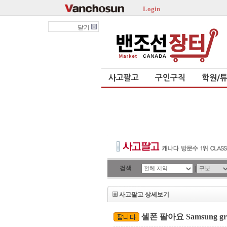
Login
닫기
사고팔고
구인구직
학원/
검색
|
사고팔고 상세보기
셀폰 팔아요 Samsung gra