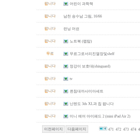
팝니다
어린이 과학책
팝니다
남천 송수남 그림, 16/66
팝니다
런닝 머쉰
팝니다
노트북 (랩탑)
무료
무료그로서리진열장및shelf
팝니다
정강이 보호대(shinguard)
팝니다
tv
팝니다
퀸침대까사미아세트
팝니다
닌텐도 3ds XL과 칩 팝니다
팝니다
미니 에어 아이패드 2 (mini iPad Air 2)
이전페이지
다음페이지
471
472
473
474
4