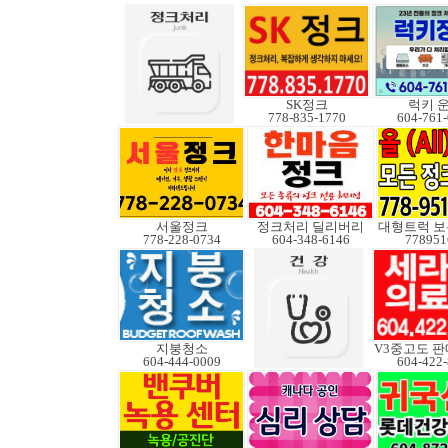
SK정크
럭키 
778-835-1770
604-761
서울정크
정크처리 딜리버리
778-228-0734
604-348-6146
778951
지붕청소
604-444-0009
604-422