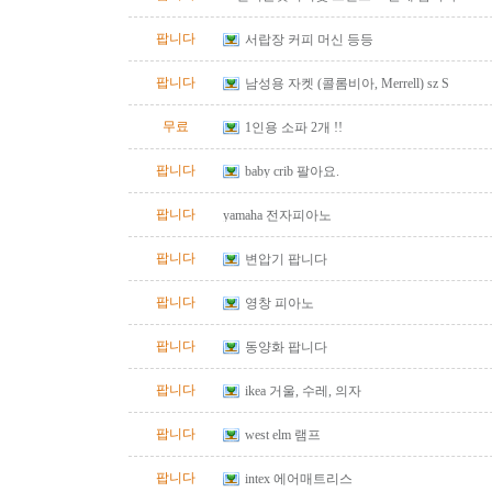
팝니다
서랍장 커피 머신 등등
팝니다
남성용 자켓 (콜롬비아, Merrell) sz S
무료
1인용 소파 2개 !!
팝니다
baby crib 팔아요.
팝니다
yamaha 전자피아노
팝니다
변압기 팝니다
팝니다
영창 피아노
팝니다
동양화 팝니다
팝니다
ikea 거울, 수레, 의자
팝니다
west elm 램프
팝니다
intex 에어매트리스