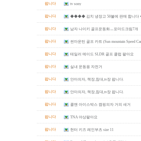
팝니다
tv sony
팝니다
◆◆◆◆ 김치 냉장고 50불에 판매 합니다
팝니다
남자 나이키 골프운동화ㅡ포마드크림7개
팝니다
썬마운틴 골프 카트 (Sun mountain Speed Cart 
팝니다
테일러 메이드 SLDR 골프 클럽 팔아요
팝니다
실내 운동용 자전거
팝니다
안마의자, 책장,침대,tv장 팝니다.
팝니다
안마의자, 책장,침대,tv장 팝니다.
팝니다
콜맨 아이스박스 캠핑의자 거의 새거
팝니다
TNA 야상팔아요
팝니다
헌터 키즈 레인부츠 size 11