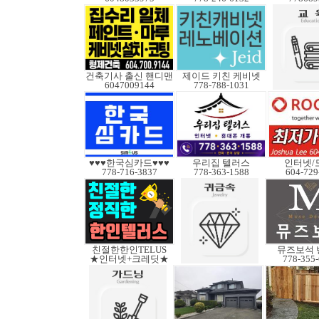
건축기사 출신 핸디맨
제이드 키친 케비넷
6047009144
778-788-1031
♥♥♥한국심카드♥♥♥
우리집 텔러스
인터넷/
778-716-3837
778-363-1588
604-729
친절한한인TELUS
뮤즈보석 
★인터넷+크레딧★
778-355