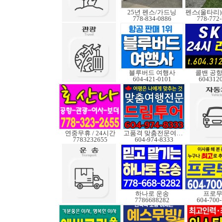
25년 펜스/가드닝
778-834-0886
778-772
블루버드 여행사
콜밴 공항
604-421-0101
604312
연중무휴 / 24시간
고품격 맞춤전문여행사
7783232655
604-974-8333
하나로 운송
프로
7786688282
604-700