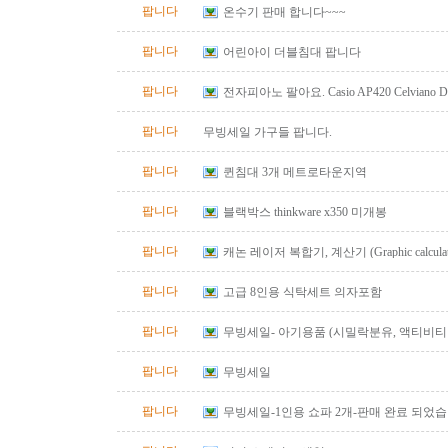
팝니다
온수기 판매 합니다~~~
팝니다
어린아이 더블침대 팝니다
팝니다
전자피아노 팔아요. Casio AP420 Celviano Digit
bench
팝니다
무빙세일 가구들 팝니다.
팝니다
퀸침대 3개 메트로타운지역
팝니다
블랙박스 thinkware x350 미개봉
팝니다
캐논 레이저 복합기, 계산기 (Graphic calculator, 
calculator) 팔아요.
팝니다
고급 8인용 식탁세트 의자포함
팝니다
무빙세일- 아기용품 (시밀락분유, 액티비티 
바운서)
팝니다
무빙세일
팝니다
무빙세일-1인용 쇼파 2개-판매 완료 되었