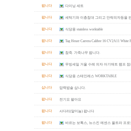
팝니다
다이닝 세트
팝니다
세탁기와 이층침대 그리고 안락의자등을 
팝니다
식당용 stainless worktable
팝니다
Tag Heuer Carrera Calibre 16 CV2A11 White
Automatic Chrono Men's Watch
팝니다
참죽. 가죽나무 팝니다.
팝니다
무빙세일 거울 수레 의자 아기매트 램프 
팝니다
식당용 스테인레스 WORKTABLE
삽니다
압력밥솥 삽니다.
팝니다
전기요 팔아요
팝니다
사다리(알미늄) 팝니다
팝니다
바르는 보톡스, 뉴스킨 에센스 울트라 프