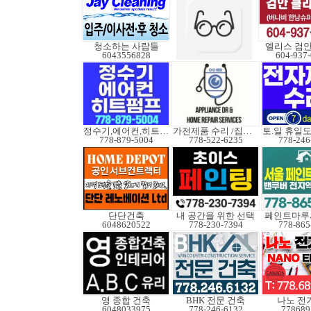
청소하는 사람들
엘리스 검
6043556828
604-937
정수기,에어컨,히트펌프
가전제품 수리 /집수리
778-879-5004
778-522-6235
778-246
단단건축
내 공간을 위한 선택
페인트마루
6048620522
778-230-7394
778-865
영 종합 건축
BHK 전문 건축
나노 전
6048033975
778-246-6132
778689