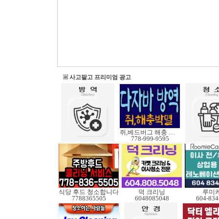
사고팔고 프리미엄 광고
쥐,베드버그 해충 박멸
778-999-9595
식당 후드 청소합니다
덕 크리닝
루미
7788365505
6048085048
604-834