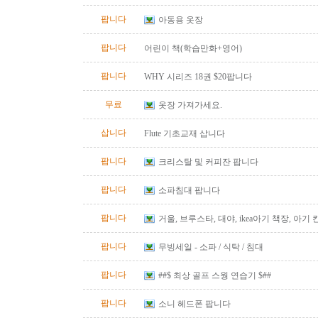
팝니다
아동용 옷장
팝니다
어린이 책(학습만화+영어)
팝니다
WHY 시리즈 18권 $20팝니다
무료
옷장 가져가세요.
삽니다
Flute 기초교재 삽니다
팝니다
크리스탈 및 커피잔 팝니다
팝니다
소파침대 팝니다
팝니다
거울, 브루스타, 대야, ikea아기 책장, 아기
팝니다
무빙세일 - 소파 / 식탁 / 침대
팝니다
##$ 최상 골프 스웡 연습기 $##
팝니다
소니 헤드폰 팝니다