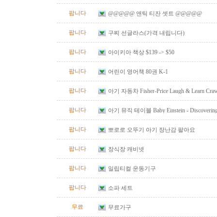
팝니다
@@@@@ 앤틱 티잔 셋트 @@@@@
팝니다
구찌 선글라스(가격 내립니다)
팝니다
아이키아 책상 $139 -> $50
팝니다
어린이 영어책 80권 K-1
팝니다
아기 자동차 Fisher-Price Laugh & Learn Crawl
Red
팝니다
아기 뮤직 테이블 Baby Einstein - Discovering M
Table
팝니다
뽀로로 오뚜기 아기 장난감 팔아요
팝니다
장식장 캐비넷
팝니다
일립티컬 운동기구
팝니다
소파 세트
무료
무료가구