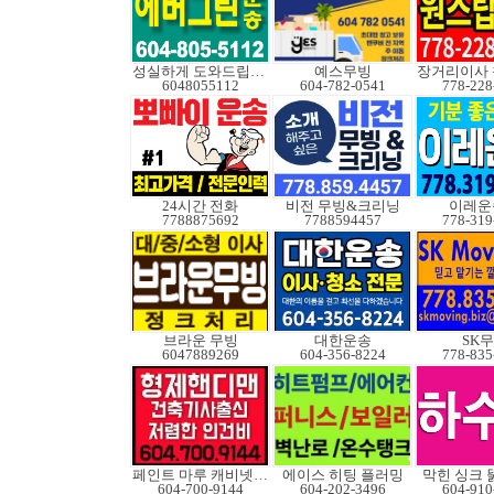
성실하게 도와드립니다
예스무빙
6048055112
604-782-0541
778-228
24시간 전화
비전 무빙&크리닝
이레운
7788875692
7788594457
778-319
브라운 무빙
대한운송
SK
6047889269
604-356-8224
778-835
페인트 마루 캐비넷코팅
에이스 히팅 플러밍
막힌 싱크 
604-700-9144
604-202-3496
604-910