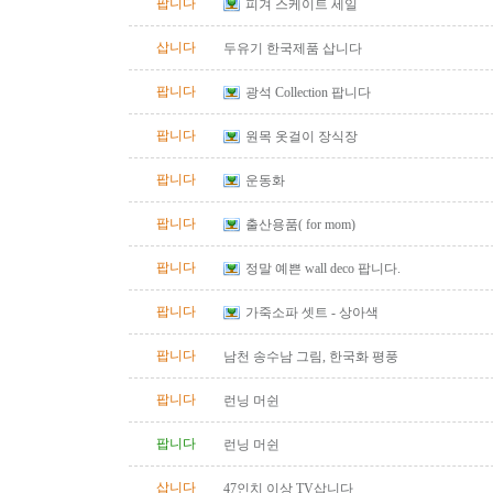
팝니다
피겨 스케이트 세일
삽니다
두유기 한국제품 삽니다
팝니다
광석 Collection 팝니다
팝니다
원목 옷걸이 장식장
팝니다
운동화
팝니다
출산용품( for mom)
팝니다
정말 예쁜 wall deco 팝니다.
팝니다
가죽소파 셋트 - 상아색
팝니다
남천 송수남 그림, 한국화 평풍
팝니다
런닝 머쉰
팝니다
런닝 머쉰
삽니다
47인치 이상 TV삽니다