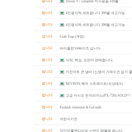
팝니다
Dyson V7 complete 미사용품 430불
팝니다
4인용식탁 세트팝니다 300불 네고가능
팝니다
4인용식탁 세트팝니다 300불 네고가능
삽니다
Crab Trap (게망)
삽니다
바이올린3/4싸이즈 삽니다.
팝니다
식탁, 책상, 프린터 판매합니다.
팝니다
키친아트 큰 냄비 (신생아 가재수건 삶기 좋
팝니다
REVRON 헤어 스트레이트너(상태A)
팝니다
고급 카시오 전자피아노(PX-720)-SOLD!!!
팝니다
Eyelash extension & Gel nails
팝니다
어린이키친
팝니다
32인치훌렛티비및 스탠드 80불에 팝니다