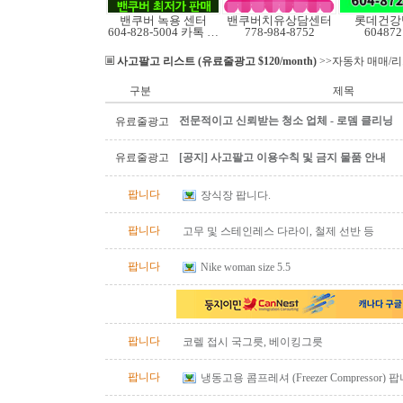
밴쿠버 녹용 센터
밴쿠버치유상담센터
롯데건강
604-828-5004 카톡 Elkcanada
778-984-8752
604872
사고팔고 리스트 (유료줄광고 $120/month)
>>자동차 매매/
구분
제목
전문적이고 신뢰받는 청소 업체 - 로뎀 클리닝
유료줄광고
유료줄광고
[공지] 사고팔고 이용수칙 및 금지 물품 안내
팝니다
장식장 팝니다.
팝니다
고무 및 스테인레스 다라이, 철제 선반 등
팝니다
Nike woman size 5.5
팝니다
코렐 접시 국그릇, 베이킹그릇
팝니다
냉동고용 콤프레셔 (Freezer Compressor) 