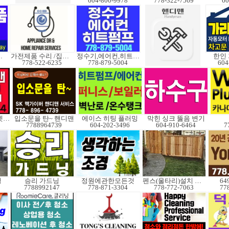
604-800-9978
778-322-7569
60
 작업가능
가전제품 수리 /집수리
정수기,에어컨,히트펌프
한인
778-522-6235
778-879-5004
604
페인트 마루 캐비넷코팅
입소문을 탄~ 핸디맨
에이스 히팅 플러밍
막힌 싱크 뚫음 변기
7788964739
604-202-3496
604-910-6464
7
닝
승리 가드닝
정원에관한모든것
펜스(울타리)설치 수리
64
7788992147
778-871-3304
778-772-7063
77