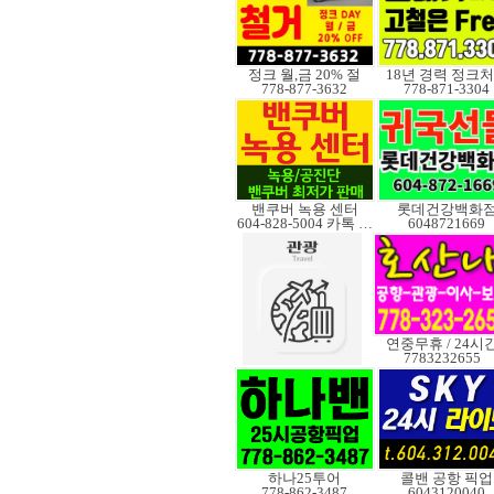
정크 월,금 20% 절
18년 경력 정크
778-877-3632
778-871-3304
밴쿠버 녹용 센터
롯데건강백화
604-828-5004 카톡 Elkcanada
6048721669
연중무휴 / 24시
7783232655
하나25투어
콜밴 공항 픽업
778-862-3487
6043120040