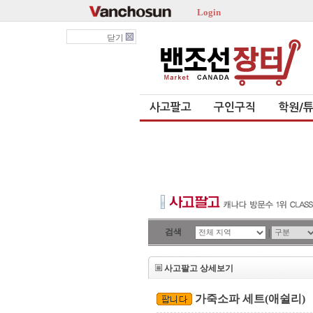
Login
닫기
사고팔고
구인구직
학원/
검색
|
사고팔고 상세보기
가죽소파 세트(애쉴리)