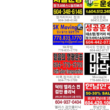
장거리이사 .정크
삼손운송
604-348-6146
6045122459
SK무빙
이사도 인생도 
778-835-1770
604-442-0737
미쿡,장거리,모국
Moving24
604-779-5709
778-686-8224
엘리스 검안클리닉
한남안경