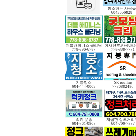
청소하는 사람들
6043556828
더블해피니스 클리닝
778-896-6787
778-838-7771
지붕청소
SR roofing
604-444-0009
7786882486
럭키 운송
저렴한 정크처리
604-761-0808
604-700-7887