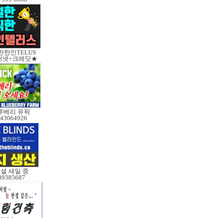
한인TELUS
터넷+크레딧★
루베리 유픽
43064926
셜 세일 중
89385687