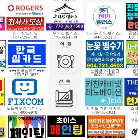
인터넷/모바일
우리집 텔러스
가까운 한인 텔러스쿠도
친절한
604-729-7130
778-363-1588
604-802-2134
★인
을❤
♥♥♥한국심카드♥♥♥
눈꽃빙수기 총판
블
778-716-3837
6047214503
60
 수리
노트북수리/데이터복구
제이드 키친 케비넷
스페
604-800-9978
778-788-1031
77