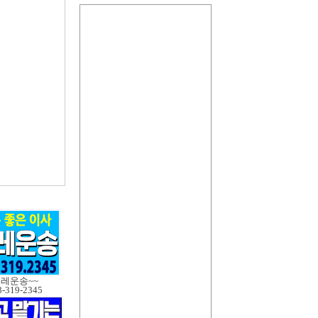
레운송~~
8-319-2345