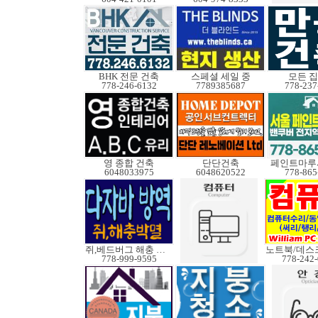
BHK 전문 건축
스페셜 세일 중
모든 
778-246-6132
7789385687
778-237
영 종합 건축
단단건축
페인트마루
6048033975
6048620522
778-865
쥐,베드버그 해충 박멸
778-999-9595
778-242