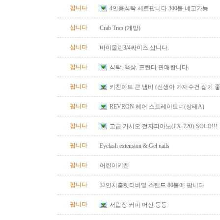
팝니다
4인용식탁 세트팝니다 300불 네고가능
삽니다
Crab Trap (게망)
삽니다
바이올린3/4싸이즈 삽니다.
팝니다
식탁, 책상, 프린터 판매합니다.
팝니다
키친아트 큰 냄비 (신생아 가재수건 삶기 좋
팝니다
REVRON 헤어 스트레이트너(상태A)
팝니다
고급 카시오 전자피아노(PX-720)-SOLD!!!
팝니다
Eyelash extension & Gel nails
팝니다
어린이키친
팝니다
32인치훌렛티비및 스탠드 80불에 팝니다
팝니다
서랍장 커피 머신 등등