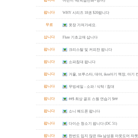
팝니다
어린이 책(학습만화+영어)
팝니다
WHY 시리즈 18권 $20팝니다
무료
옷장 가져가세요.
삽니다
Flute 기초교재 삽니다
팝니다
크리스탈 및 커피잔 팝니다
팝니다
소파침대 팝니다
팝니다
거울, 브루스타, 대야, ikea아기 책장, 아기
팝니다
무빙세일 - 소파 / 식탁 / 침대
팝니다
##$ 최상 골프 스웡 연습기 $##
팝니다
소니 헤드폰 팝니다
팝니다
다이슨 청소기 팝니다 (DC 51)
팝니다
한번도 입지 않은 fila 남성용 아웃도어 자켓