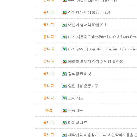
팝니다
구찌 선글라스(가격 내립니다)
팝니다
아이키아 책상 $139 -> $50
팝니다
어린이 영어책 80권 K-1
팝니다
아기 자동차 Fisher-Price Laugh & Learn Crawl
Red
팝니다
아기 뮤직 테이블 Baby Einstein - Discovering M
Table
팝니다
뽀로로 오뚜기 아기 장난감 팔아요
팝니다
장식장 캐비넷
팝니다
일립티컬 운동기구
팝니다
소파 세트
무료
무료가구
팝니다
다이닝 세트
팝니다
세탁기와 이층침대 그리고 안락의자등을 