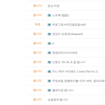
팝니다
런닝 머쉰
팝니다
노트북 (랩탑)
무료
무료그로서리진열장및shelf
팝니다
정강이 보호대(shinguard)
팝니다
tv
팝니다
퀸침대까사미아세트
팝니다
닌텐도 3ds XL과 칩 팝니다
팝니다
미니 에어 아이패드 2 (mini iPad Air 2)
팝니다
무빙세일 원형테이블+의자 세트, 침대프레임(qu
팝니다
플레이짐 팝니다~
팝니다
싱글침대 팝니다