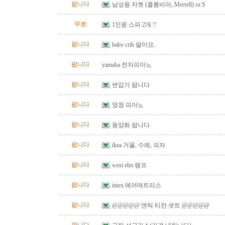
팝니다
남성용 자켓 (콜롬비아, Merrell) sz S
무료
1인용 소파 2개 !!
팝니다
baby crib 팔아요.
팝니다
yamaha 전자피아노
팝니다
변압기 팝니다
팝니다
영창 피아노
팝니다
동양화 팝니다
팝니다
ikea 거울, 수레, 의자
팝니다
west elm 램프
팝니다
intex 에어매트리스
팝니다
@@@@@ 앤틱 티잔 셋트 @@@@@