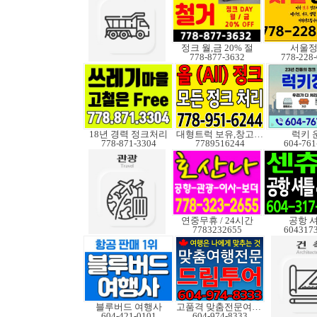
정크 월,금 20% 절
서울
778-877-3632
778-228
18년 경력 정크처리
대형트럭 보유,창고보관
럭키 
778-871-3304
7789516244
604-761
연중무휴 / 24시간
공항 
7783232655
604317
블루버드 여행사
고품격 맞춤전문여행사
604-421-0101
604-974-8333