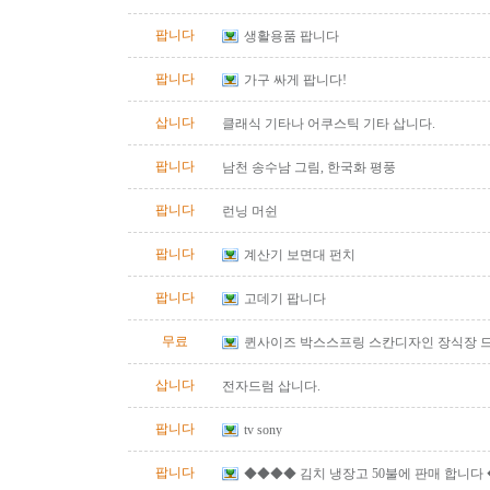
즈)판매합니다.
팝니다
생활용품 팝니다
팝니다
가구 싸게 팝니다!
삽니다
클래식 기타나 어쿠스틱 기타 삽니다.
팝니다
남천 송수남 그림, 한국화 평풍
팝니다
런닝 머쉰
팝니다
계산기 보면대 펀치
팝니다
고데기 팝니다
무료
퀸사이즈 박스스프링 스칸디자인 장식장 
삽니다
전자드럼 삽니다.
팝니다
tv sony
팝니다
◆◆◆◆ 김치 냉장고 50불에 판매 합니다