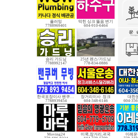
플러밍
막힌 싱크 뚫음 변기
7788969401
604-910-6464
승리 가드닝
25년 펜스/가드닝
7788992147
778-834-0886
한국포장이사 밴쿠버무빙
장거리이사 .정크
대한
7788939454
604-348-6146
604-356
Moving24
미쿡,장거리,귀국
이레운