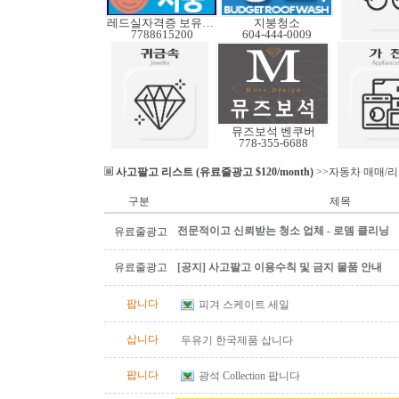
레드실자격증 보유업체
지붕청소
7788615200
604-444-0009
뮤즈보석 벤쿠버
778-355-6688
사고팔고 리스트 (유료줄광고 $120/month)
>>자동차 매매/
구분
제목
전문적이고 신뢰받는 청소 업체 - 로뎀 클리닝
유료줄광고
유료줄광고
[공지] 사고팔고 이용수칙 및 금지 물품 안내
팝니다
피겨 스케이트 세일
삽니다
두유기 한국제품 삽니다
팝니다
광석 Collection 팝니다