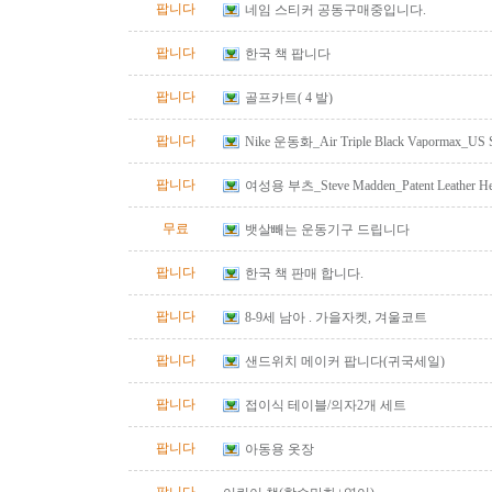
팝니다
네임 스티커 공동구매중입니다.
팝니다
한국 책 팝니다
팝니다
골프카트( 4 발)
팝니다
Nike 운동화_Air Triple Black Vapormax_US S
팝니다
여성용 부츠_Steve Madden_Patent Leather He
Size 10
무료
뱃살빼는 운동기구 드립니다
팝니다
한국 책 판매 합니다.
팝니다
8-9세 남아 . 가을자켓, 겨울코트
팝니다
샌드위치 메이커 팝니다(귀국세일)
팝니다
접이식 테이블/의자2개 세트
팝니다
아동용 옷장