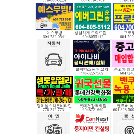
778-686-8224
604-779-5709
778-319
예스무빙
성실하게 도와드립니다
프로
604-782-0541
6048055112
604-700
블랙박스 판매,설치
중고차 최고
778-322-7569
604724
랭리헬스타운비타민
롯데건강백화점
밴쿠버 녹
778-242-7731
6048721669