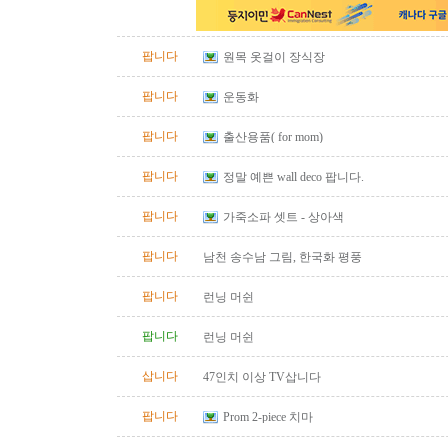
팝니다
원목 옷걸이 장식장
팝니다
운동화
팝니다
출산용품( for mom)
팝니다
정말 예쁜 wall deco 팝니다.
팝니다
가죽소파 셋트 - 상아색
팝니다
남천 송수남 그림, 한국화 평풍
팝니다
런닝 머쉰
팝니다
런닝 머쉰
삽니다
47인치 이상 TV삽니다
팝니다
Prom 2-piece 치마