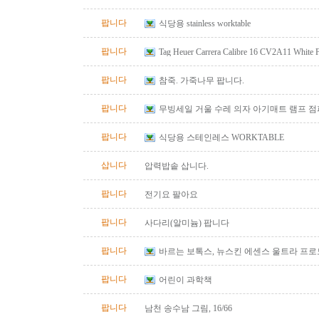
팝니다
식당용 stainless worktable
팝니다
Tag Heuer Carrera Calibre 16 CV2A11 White
Automatic Chrono Men's Watch
팝니다
참죽. 가죽나무 팝니다.
팝니다
무빙세일 거울 수레 의자 아기매트 램프 
팝니다
식당용 스테인레스 WORKTABLE
삽니다
압력밥솥 삽니다.
팝니다
전기요 팔아요
팝니다
사다리(알미늄) 팝니다
팝니다
바르는 보톡스, 뉴스킨 에센스 울트라 프
팝니다
어린이 과학책
팝니다
남천 송수남 그림, 16/66