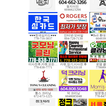
둥지이민
6046623266
♥♥♥한국심카드♥♥♥
인터넷/모바일
❤Bell 
778-716-3837
604-729-7130
604939
이사전후,카펫,모든청소
카펫,정기,이사전.후
로뎀 
778-838-7771
7785133118
778689
통스 크리닝
덕 크리닝
방문청
672-673-1225
6048085048
778-847