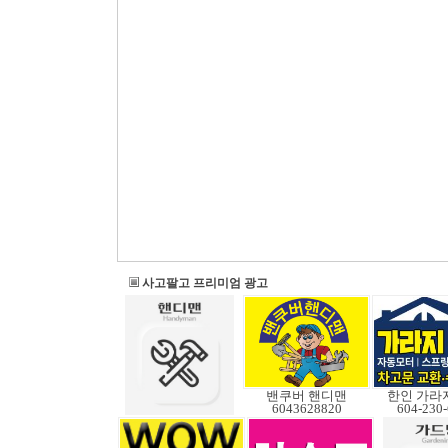
사고팔고 프리미엄 광고
밴쿠버 핸디맨
한인 가라
6043628820
604-230