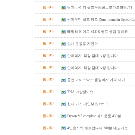
팝니다
남자 나이키 골프운동화ㅡ포마드크림7개
팝니다
썬마운틴 골프 카트 (Sun mountain Speed Cart 
팝니다
테일러 메이드 SLDR 골프 클럽 팔아요
팝니다
실내 운동용 자전거
팝니다
안마의자, 책장,침대,tv장 팝니다.
팝니다
안마의자, 책장,침대,tv장 팝니다.
팝니다
콜맨 아이스박스 캠핑의자 거의 새거
팝니다
TNA 야상팔아요
팝니다
헌터 키즈 레인부츠 size 11
팝니다
Dyson V7 complete 미사용품 430불
팝니다
4인용식탁 세트팝니다 300불 네고가능