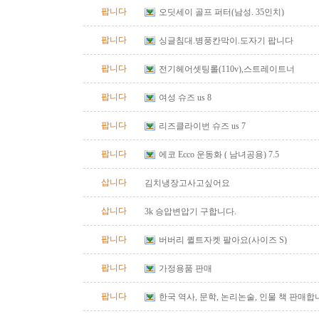
팝니다
오딧세이 골프 퍼터(남성. 35인치)
팝니다
싱글침대.병풍칸막이.도자기 팝니다
팝니다
전기헤어셋팅롤(110v),스트레이트너
팝니다
여성 슈즈 us 8
팝니다
리즈클라이번 슈즈 us 7
팝니다
에코 Ecco 운동화 ( 남녀공용) 7.5
삽니다
김치냉장고사고싶어요
삽니다
3k 승압변압기 구합니다.
팝니다
버버리 퀼트자켓 팔아요(사이즈 S)
팝니다
가정용품 판매
팝니다
한국 역사, 문학, 논리논술, 인물 책 판매합