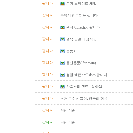
팝니다
피겨 스케이트 세일
삽니다
두유기 한국제품 삽니다
팝니다
광석 Collection 팝니다
팝니다
원목 옷걸이 장식장
팝니다
운동화
팝니다
출산용품( for mom)
팝니다
정말 예쁜 wall deco 팝니다.
팝니다
가죽소파 셋트 - 상아색
팝니다
남천 송수남 그림, 한국화 평풍
팝니다
런닝 머쉰
팝니다
런닝 머쉰