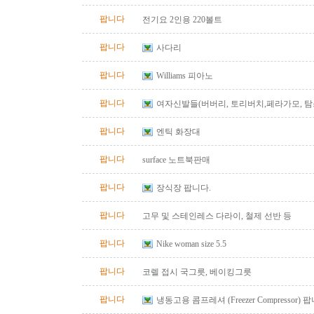
팝니다
전기요 2인용 220볼트
팝니다
사다리
팝니다
Williams 피아노
팝니다
여자신발들(버버리, 토리버치,페라가모, 탐스
팝니다
엔틱 화장대
팝니다
surface 노트북판매
팝니다
장식장 팝니다.
팝니다
고무 및 스테인레스 다라이, 철제 선반 등
팝니다
Nike woman size 5.5
팝니다
코렐 접시 국그릇, 베이킹그릇
팝니다
냉동고용 콤프레셔 (Freezer Compressor) 