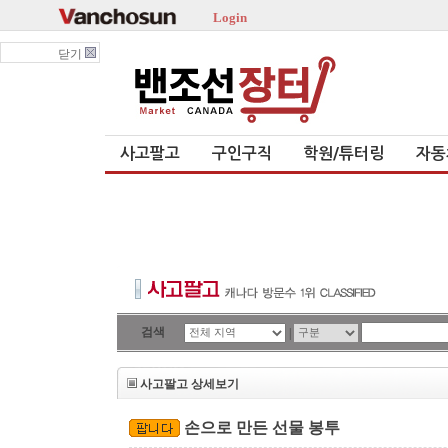
Login
닫기
사고팔고
구인구직
학원/튜터링
자동
검색
|
사고팔고 상세보기
손으로 만든 선물 봉투