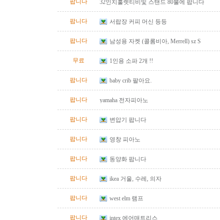
팝니다
32인치훌렛티비및 스탠드 80불에 팝니다
팝니다
서랍장 커피 머신 등등
팝니다
남성용 자켓 (콜롬비아, Merrell) sz S
무료
1인용 소파 2개 !!
팝니다
baby crib 팔아요.
팝니다
yamaha 전자피아노
팝니다
변압기 팝니다
팝니다
영창 피아노
팝니다
동양화 팝니다
팝니다
ikea 거울, 수레, 의자
팝니다
west elm 램프
팝니다
intex 에어매트리스