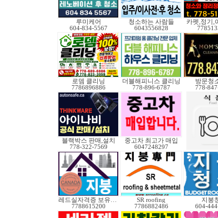
루미케어
청소하는 사람들
카펫,정기,
604-834-5567
6043556828
778513
로뎀 클리닝
더블해피니스 클리닝
방문청
7786896886
778-896-6787
778-847
블랙박스 판매,설치
중고차 최고가 매입
778-322-7569
6047248297
레드실자격증 보유업체
SR roofing
지붕
7788615200
7786882486
604-444