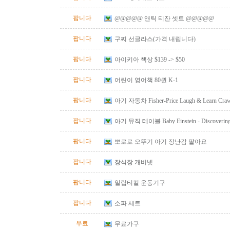
팝니다
@@@@@ 앤틱 티잔 셋트 @@@@@
팝니다
구찌 선글라스(가격 내립니다)
팝니다
아이키아 책상 $139 -> $50
팝니다
어린이 영어책 80권 K-1
팝니다
아기 자동차 Fisher-Price Laugh & Learn Crawl
Red
팝니다
아기 뮤직 테이블 Baby Einstein - Discovering M
Table
팝니다
뽀로로 오뚜기 아기 장난감 팔아요
팝니다
장식장 캐비넷
팝니다
일립티컬 운동기구
팝니다
소파 세트
무료
무료가구