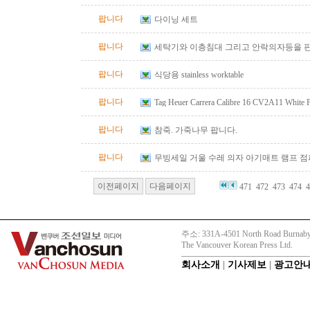
팝니다
다이닝 세트
팝니다
세탁기와 이층침대 그리고 안락의자등을 
팝니다
식당용 stainless worktable
팝니다
Tag Heuer Carrera Calibre 16 CV2A11 White
Automatic Chrono Men's Watch
팝니다
참죽. 가죽나무 팝니다.
팝니다
무빙세일 거울 수레 의자 아기매트 램프 
이전페이지
다음페이지
471
472
473
474
4
주소: 331A-4501 North Road Burnaby
The Vancouver Korean Press Ltd.
회사소개
|
기사제보
|
광고안