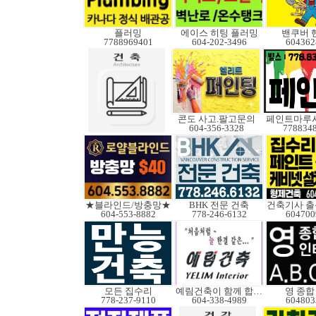
플러밍
에이스 히팅 플러밍
밴쿠버 
7788969401
604-202-3496
604362
콘도 사고.팔고문의
페인트마루
604-356-3328
778834
★블라인드/방충망★
BHK 전문 건축
건축기사 출
604-553-8882
778-246-6132
604700
모든 집수리
예림건축이 함께 합니다
영 종합
778-237-9110
604-338-4989
604803