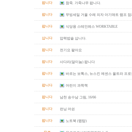
팝니다
참죽. 가죽나무 팝니다.
팝니다
무빙세일 거울 수레 의자 아기매트 램프 
팝니다
식당용 스테인레스 WORKTABLE
삽니다
압력밥솥 삽니다.
팝니다
전기요 팔아요
팝니다
사다리(알미늄) 팝니다
팝니다
바르는 보톡스, 뉴스킨 에센스 울트라 프
팝니다
어린이 과학책
팝니다
남천 송수남 그림, 16/66
팝니다
런닝 머쉰
팝니다
노트북 (랩탑)