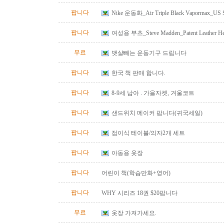
팝니다
Nike 운동화_Air Triple Black Vapormax_US S
팝니다
여성용 부츠_Steve Madden_Patent Leather He
Size 10
무료
뱃살빼는 운동기구 드립니다
팝니다
한국 책 판매 합니다.
팝니다
8-9세 남아 . 가을자켓, 겨울코트
팝니다
샌드위치 메이커 팝니다(귀국세일)
팝니다
접이식 테이블/의자2개 세트
팝니다
아동용 옷장
팝니다
어린이 책(학습만화+영어)
팝니다
WHY 시리즈 18권 $20팝니다
무료
옷장 가져가세요.