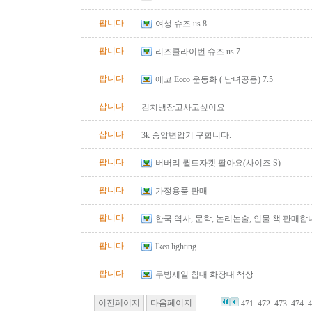
팝니다
여성 슈즈 us 8
팝니다
리즈클라이번 슈즈 us 7
팝니다
에코 Ecco 운동화 ( 남녀공용) 7.5
삽니다
김치냉장고사고싶어요
삽니다
3k 승압변압기 구합니다.
팝니다
버버리 퀼트자켓 팔아요(사이즈 S)
팝니다
가정용품 판매
팝니다
한국 역사, 문학, 논리논술, 인물 책 판매합
팝니다
Ikea lighting
팝니다
무빙세일 침대 화장대 책상
이전페이지
다음페이지
471
472
473
474
4