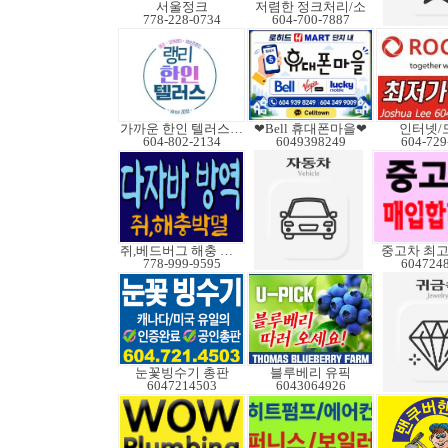
서울정크
저렴한 정크처리/소
778-228-0734
604-700-7887
가까운 한인 텔러스쿠도
❤Bell 휴대폰마을❤
인터넷/
604-802-2134
6049398249
604-729
쥐,베드버그 해충 박멸
중고차 최고
778-999-9595
604724
눈꽃빙수기 총판
블루베리 유픽
6047214503
6043064926