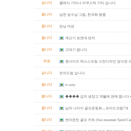
삽니다
클래식 기타나 어쿠스틱 기타 삽니다.
팝니다
남천 송수남 그림, 한국화 평풍
팝니다
런닝 머쉰
팝니다
계산기 보면대 펀치
팝니다
고데기 팝니다
무료
퀸사이즈 박스스프링 스칸디자인 장식장 
삽니다
전자드럼 삽니다.
팝니다
tv sony
팝니다
◆◆◆◆ 김치 냉장고 50불에 판매 합니다
팝니다
남자 나이키 골프운동화ㅡ포마드크림7개
팝니다
썬마운틴 골프 카트 (Sun mountain Speed Cart 