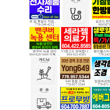
토.일 휴일도 작업가능
길포드 한
778-246-4212
604587
밴쿠버 녹용 센터
V3중고도 판매합니다.
랭리헬스타
604-828-5004 카톡 Elkcanada
604-422-8585
778-242
649 종합 건축
정원에관
778-957-5344
778-871