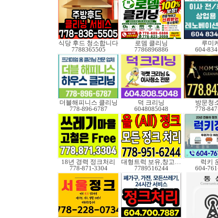
식당 후드 청소합니다
로뎀 클리닝
루미
7788365505
7786896886
604-834
더블해피니스 클리닝
덕 크리닝
방문청
778-896-6787
6048085048
778-847
18년 경력 정크처리
대형트럭 보유,창고보관
럭키 
778-871-3304
7789516244
604-761