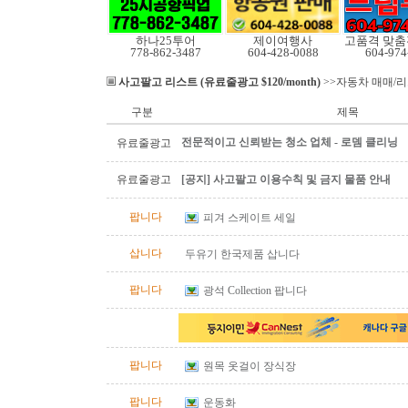
하나25투어
제이여행사
778-862-3487
604-428-0088
604-974
사고팔고 리스트 (유료줄광고 $120/month)
>>자동차 매매/
구분
제목
전문적이고 신뢰받는 청소 업체 - 로뎀 클리닝
유료줄광고
유료줄광고
[공지] 사고팔고 이용수칙 및 금지 물품 안내
팝니다
피겨 스케이트 세일
삽니다
두유기 한국제품 삽니다
팝니다
광석 Collection 팝니다
팝니다
원목 옷걸이 장식장
팝니다
운동화