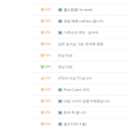
팝니다
출산용품( for mom)
팝니다
정말 예쁜 wall deco 팝니다.
팝니다
가죽소파 셋트 - 상아색
팝니다
남천 송수남 그림, 한국화 평풍
팝니다
런닝 머쉰
팝니다
런닝 머쉰
삽니다
47인치 이상 TV삽니다
팝니다
Prom 2-piece 치마
팝니다
네임 스티커 공동구매중입니다.
팝니다
한국 책 팝니다
팝니다
골프카트( 4 발)