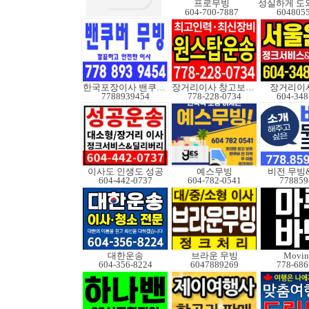
프로무빙
604-700-7887
604805
한국포장이사 밴쿠버무빙
장거리이사 창고보관정크
장거리이사
7788939454
778-228-0734
604-348
이사도 인생도 성공
예스무빙
비전 무빙
604-442-0737
604-782-0541
778859
대한운송
브라운 무빙
Movin
604-356-8224
6047889269
778-686