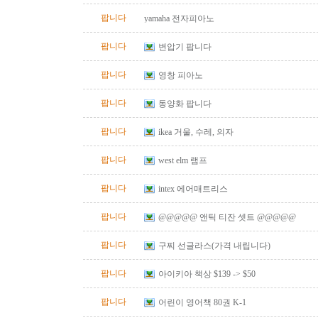
팝니다
yamaha 전자피아노
팝니다
변압기 팝니다
팝니다
영창 피아노
팝니다
동양화 팝니다
팝니다
ikea 거울, 수레, 의자
팝니다
west elm 램프
팝니다
intex 에어매트리스
팝니다
@@@@@ 앤틱 티잔 셋트 @@@@@
팝니다
구찌 선글라스(가격 내립니다)
팝니다
아이키아 책상 $139 -> $50
팝니다
어린이 영어책 80권 K-1