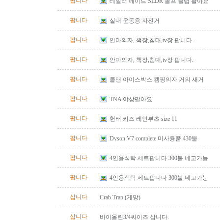
팝니다
테일러 메이드 SLDR 골프 클럽 팔아요
팝니다
실내 운동용 자전거
팝니다
안마의자, 책장,침대,tv장 팝니다.
팝니다
안마의자, 책장,침대,tv장 팝니다.
팝니다
콜맨 아이스박스 캠핑의자 거의 새거
팝니다
TNA 야상팔아요
팝니다
헌터 키즈 레인부츠 size 11
팝니다
Dyson V7 complete 미사용품 430불
팝니다
4인용식탁 세트팝니다 300불 네고가능
팝니다
4인용식탁 세트팝니다 300불 네고가능
삽니다
Crab Trap (게망)
삽니다
바이올린3/4싸이즈 삽니다.