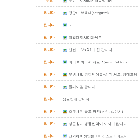
무료
무료그로서리진열장및shelf
팝니다
정강이 보호대(shinguard)
팝니다
tv
팝니다
퀸침대까사미아세트
팝니다
닌텐도 3ds XL과 칩 팝니다
팝니다
미니 에어 아이패드 2 (mini iPad Air 2)
팝니다
무빙세일 원형테이블+의자 세트, 침대프레임(qu
팝니다
플레이짐 팝니다~
팝니다
싱글침대 팝니다
팝니다
오딧세이 골프 퍼터(남성. 35인치)
팝니다
싱글침대.병풍칸막이.도자기 팝니다
팝니다
전기헤어셋팅롤(110v),스트레이트너