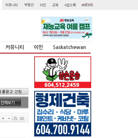
커뮤니티
이민
Saskatchewan