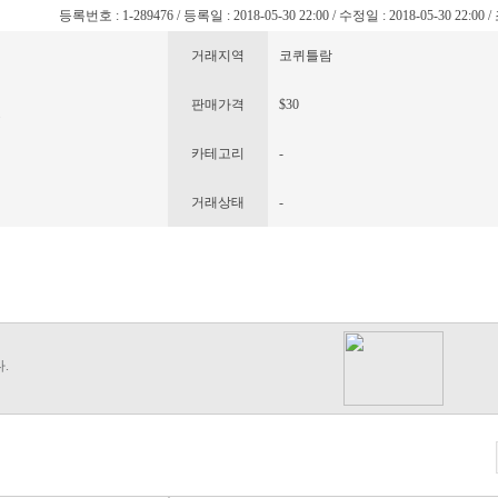
등록번호 : 1-289476 / 등록일 : 2018-05-30 22:00 / 수정일 : 2018-05-30 22:00 
거래지역
코퀴틀람
판매가격
$30
카테고리
-
거래상태
-