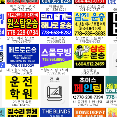
미쿡,장거리,귀국
대한운송
이사도 인생도 성공
604-779-5709
604-356-8224
604-442-0737
60
한국포장이사 밴쿠버무빙
장거리이사 창고보관정크
하나로 운송
창고보관, 모든 이사
778-228-0734
7786688282
778-238-3683
77
닝
대,소형 이사및 정크처
소형이사 정크처리 무빙
삼손운송
778-955-1029
7789518890
6045122459
123 운전 학원
내 공간을 위한 선택
페인트
6048184707
778-230-7394
778