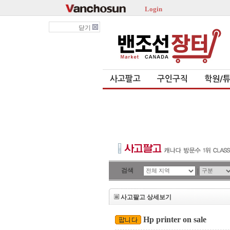
Login
닫기
사고팔고
구인구직
학원/
검색
|
사고팔고 상세보기
Hp printer on sale