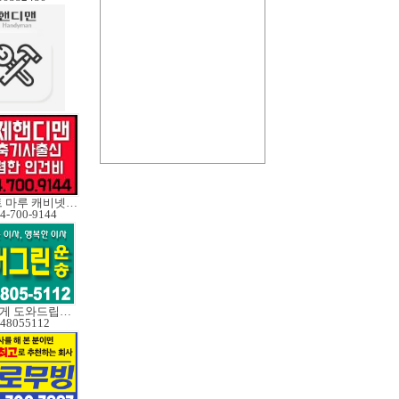
페인트 마루 캐비넷코팅
4-700-9144
성실하게 도와드립니다
48055112