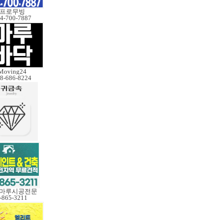
프로무빙
4-700-7887
Moving24
8-686-8224
마루시공전문
-865-3211