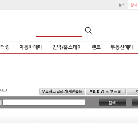
튜터링
자동차매매
민박/홈스테이
렌트
부동산매매