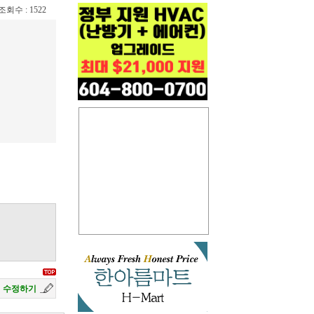
/ 조회수 : 1522
수정하기