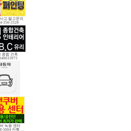
 사고.팔고문의
4-356-3328
 종합 건축
048033975
버 녹용 센터
604-828-5004 카톡 Elkcanada